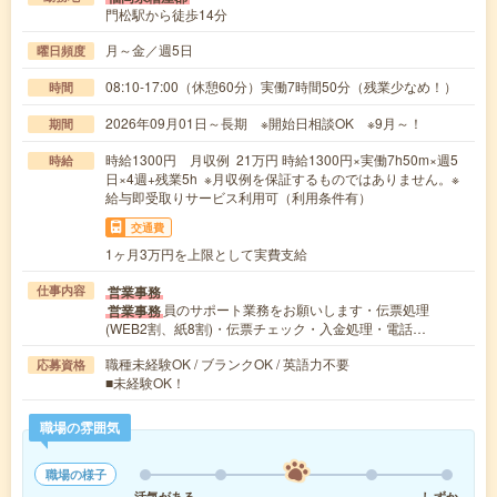
門松駅から徒歩14分
月～金／週5日
曜日頻度
08:10-17:00（休憩60分）実働7時間50分（残業少なめ！）
時間
2026年09月01日～長期 ※開始日相談OK ※9月～！
期間
時給1300円 月収例 21万円 時給1300円×実働7h50m×週5
時給
日×4週+残業5h ※月収例を保証するものではありません。※
給与即受取りサービス利用可（利用条件有）
交通費
1ヶ月3万円を上限として実費支給
営業事務
仕事内容
員のサポート業務をお願いします・伝票処理
営業事務
(WEB2割、紙8割)・伝票チェック・入金処理・電話…
職種未経験OK / ブランクOK / 英語力不要
応募資格
■未経験OK！
職場の雰囲気
職場の様子
活気がある
しずか