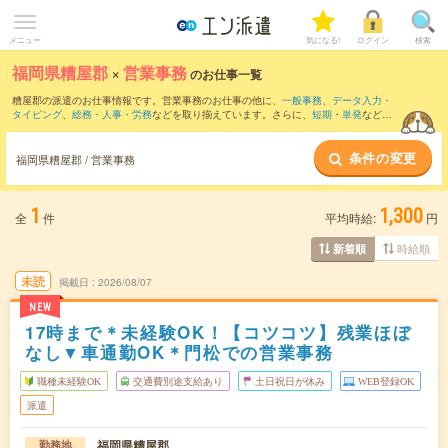
メニュー
気になる!
ログイン
検索
福岡県糟屋郡
×
営業事務
のお仕事一覧
糟屋郡の派遣のお仕事情報です。営業事務のお仕事の他に、
一般事務
、
データ入力・
タイピング
、
総務・人事・労務
などを取り揃えています。さらに、
短期
・
単発
などの
期間や、
職種未経験OK
などのこだわり条件で絞り込んでいただけます。職種辞典：
営
業事務のお仕事とは？とは？
条件の変更
福岡県糟屋郡 / 営業事務
1
1,300
全
件
平均時給:
円
時給順
新着順
未読
掲載日
2026/08/07
NEW
17時まで＊未経験OK！【コツコツ】残業ほぼ
なし▼車通勤OK＊門松での営業事務
職種未経験OK
交通費別途支給あり
土日祝日が休み
WEB登録OK
派遣
福岡県糟屋郡
勤務地