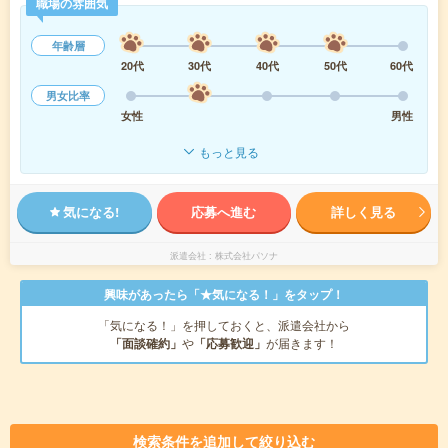
職場の雰囲気
年齢層
20代
30代
40代
50代
60代
男女比率
女性
男性
もっと見る
気になる!
応募へ進む
詳しく見る
派遣会社
株式会社パソナ
興味があったら「★気になる！」をタップ！
「気になる！」を押しておくと、派遣会社から
「面談確約」
や
「応募歓迎」
が届きます！
検索条件を追加して絞り込む