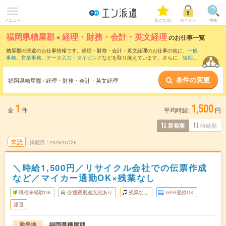
メニュー
気になる!
ログイン
検索
福岡県糟屋郡
×
経理・財務・会計・英文経理
のお仕事一覧
糟屋郡の派遣のお仕事情報です。経理・財務・会計・英文経理のお仕事の他に、
一般
事務
、
営業事務
、
データ入力・タイピング
などを取り揃えています。さらに、
短期
・
単発
などの期間や、
職種未経験OK
などのこだわり条件で絞り込んでいただけます。職
種辞典：
経理・財務・会計・英文経理のお仕事とは？とは？
条件の変更
福岡県糟屋郡 / 経理・財務・会計・英文経理
1
1,500
全
件
平均時給:
円
時給順
新着順
未読
掲載日
2026/07/26
＼時給1,500円／リサイクル会社での伝票作成
など／マイカー通勤OK×残業なし
職種未経験OK
交通費別途支給あり
残業なし
WEB登録OK
派遣
福岡県糟屋郡
勤務地