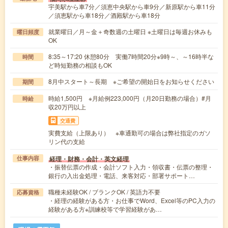
宇美駅から車7分／須恵中央駅から車9分／新原駅から車11分
／須恵駅から車18分／酒殿駅から車18分
就業曜日／月～金＋奇数週の土曜日 ※土曜日は毎週お休みも
曜日頻度
OK
8:35～17:20 休憩80分 実働7時間20分※9時～、～16時半な
時間
ど時短勤務の相談もOK
8月中スタート～長期 ※ご希望の開始日をお知らせください
期間
時給1,500円 ※月給例223,000円（月20日勤務の場合）#月
時給
収20万円以上
交通費
実費支給（上限あり） ※車通勤可の場合は弊社指定のガソ
リン代の支給
経理・財務・会計・英文経理
仕事内容
・振替伝票の作成・会計ソフト入力・領収書・伝票の整理・
銀行の入出金処理・電話、来客対応・部署サポート…
職種未経験OK / ブランクOK / 英語力不要
応募資格
・経理の経験がある方・お仕事でWord、Excel等のPC入力の
経験がある方※訓練校等で学習経験があ…