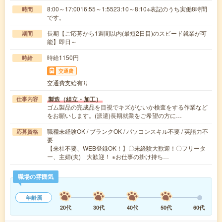
8:00～17:0016:55～1:5523:10～8:10※表記のうち実働8時間
時間
です。
長期【ご応募から1週間以内(最短2日目)のスピード就業が可
期間
能】即日～
時給1150円
時給
交通費
交通費支給有り
製造（組立・加工）
仕事内容
ゴム製品の完成品を目視でキズがないか検査をする作業など
をお願いします。(派遣)長期就業をご希望の方に…
職種未経験OK / ブランクOK / パソコンスキル不要 / 英語力不
応募資格
要
【来社不要、WEB登録OK！】〇未経験大歓迎！〇フリータ
ー、主婦(夫) 大歓迎！ ※お仕事の掛け持ち…
職場の雰囲気
年齢層
20代
30代
40代
50代
60代