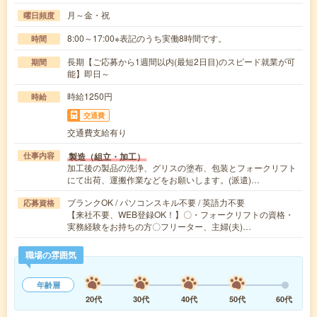
月～金・祝
曜日頻度
8:00～17:00※表記のうち実働8時間です。
時間
長期【ご応募から1週間以内(最短2日目)のスピード就業が可
期間
能】即日～
時給1250円
時給
交通費
交通費支給有り
製造（組立・加工）
仕事内容
加工後の製品の洗浄、グリスの塗布、包装とフォークリフト
にて出荷、運搬作業などをお願いします。(派遣)…
ブランクOK / パソコンスキル不要 / 英語力不要
応募資格
【来社不要、WEB登録OK！】〇・フォークリフトの資格・
実務経験をお持ちの方〇フリーター、主婦(夫)…
職場の雰囲気
年齢層
20代
30代
40代
50代
60代