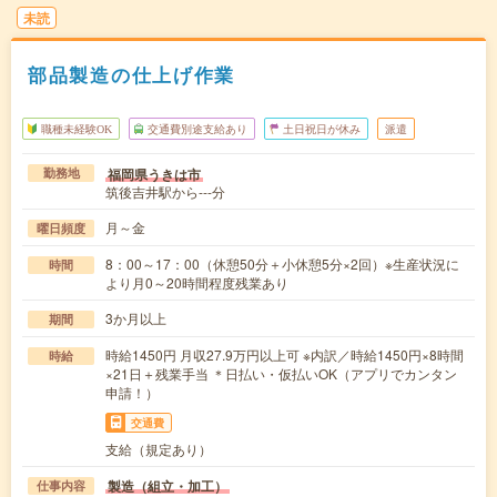
未読
部品製造の仕上げ作業
職種未経験OK
交通費別途支給あり
土日祝日が休み
派遣
福岡県うきは市
勤務地
筑後吉井駅から---分
月～金
曜日頻度
8：00～17：00（休憩50分＋小休憩5分×2回）※生産状況に
時間
より月0～20時間程度残業あり
3か月以上
期間
時給1450円 月収27.9万円以上可 ※内訳／時給1450円×8時間
時給
×21日＋残業手当 ＊日払い・仮払いOK（アプリでカンタン
申請！）
交通費
支給（規定あり）
製造（組立・加工）
仕事内容