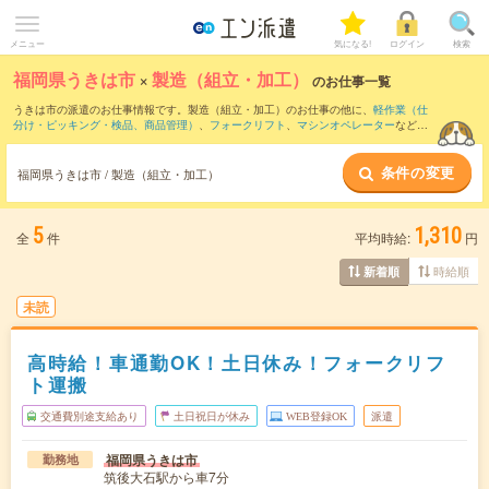
メニュー
気になる!
ログイン
検索
福岡県うきは市
×
製造（組立・加工）
のお仕事一覧
うきは市の派遣のお仕事情報です。製造（組立・加工）のお仕事の他に、
軽作業（仕
分け・ピッキング・検品、商品管理）
、
フォークリフト
、
マシンオペレーター
などを
取り揃えています。さらに、
短期
・
単発
などの期間や、
職種未経験OK
などのこだわり
条件で絞り込んでいただけます。職種辞典：
製造（組立・加工）のお仕事とは？と
条件の変更
は？
福岡県うきは市 / 製造（組立・加工）
5
1,310
全
件
平均時給:
円
時給順
新着順
未読
高時給！車通勤OK！土日休み！フォークリフ
ト運搬
交通費別途支給あり
土日祝日が休み
WEB登録OK
派遣
福岡県うきは市
勤務地
筑後大石駅から車7分