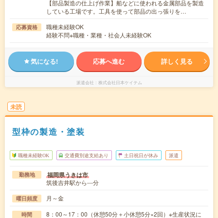
【部品製造の仕上げ作業】船などに使われる金属部品を製造
している工場です。工具を使って部品の出っ張りを…
職種未経験OK
応募資格
経験不問※職種・業種・社会人未経験OK
気になる!
応募へ進む
詳しく見る
派遣会社
株式会社日本ケイテム
未読
型枠の製造・塗装
職種未経験OK
交通費別途支給あり
土日祝日が休み
派遣
福岡県うきは市
勤務地
筑後吉井駅から---分
月～金
曜日頻度
8：00～17：00（休憩50分＋小休憩5分×2回）※生産状況に
時間