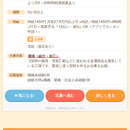
より月0～20時間程度残業あり
3か月以上
期間
時給1450円 月収27.9万円以上可 ※内訳／時給1450円×8時間
時給
×21日＋残業手当 ＊日払い・仮払いOK（アプリでカンタン
申請！）
交通費
支給（規定あり）
製造（組立・加工）
仕事内容
【型枠の製造・塗装】船などに使われる金属部品を製造して
いる工場です。製造に使う型枠を作るお仕事をお願…
職種未経験OK
応募資格
経験不問※職種・業種・社会人未経験OK
気になる!
応募へ進む
詳しく見る
派遣会社
株式会社日本ケイテム