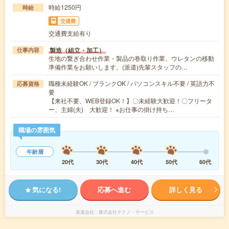
時給1250円
時給
交通費
交通費支給有り
製造（組立・加工）
仕事内容
生地の繋ぎ合わせ作業・製品の巻取り作業、ウレタンの移動
準備作業をお願いします。(派遣)先輩スタッフの…
職種未経験OK / ブランクOK / パソコンスキル不要 / 英語力不
応募資格
要
【来社不要、WEB登録OK！】〇未経験大歓迎！〇フリータ
ー、主婦(夫) 大歓迎！ ※お仕事の掛け持ち…
職場の雰囲気
年齢層
20代
30代
40代
50代
60代
気になる!
応募へ進む
詳しく見る
派遣会社
株式会社テクノ・サービス