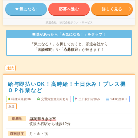
気になる!
応募へ進む
詳しく見る
派遣会社
株式会社テクノ・サービス
興味があったら「★気になる！」をタップ！
「気になる！」を押しておくと、派遣会社から
「面談確約」
や
「応募歓迎」
が届きます！
未読
給与即払いOK！高時給！土日休み！プレス機
ＯＰ作業など
職種未経験OK
交通費別途支給あり
土日祝日が休み
WEB登録OK
派遣
福岡県うきは市
勤務地
筑後大石駅から徒歩12分
月～金・祝
曜日頻度