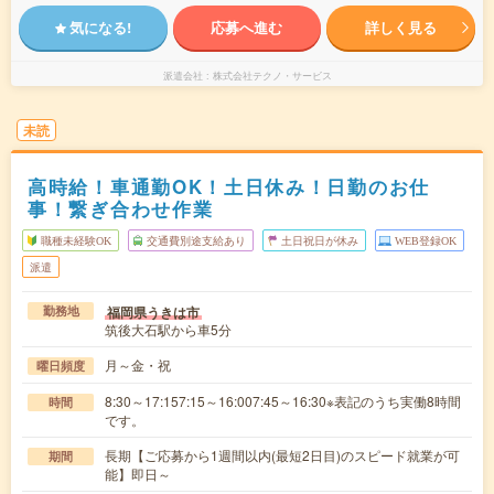
気になる!
応募へ進む
詳しく見る
派遣会社
株式会社テクノ・サービス
未読
高時給！車通勤OK！土日休み！日勤のお仕
事！繋ぎ合わせ作業
職種未経験OK
交通費別途支給あり
土日祝日が休み
WEB登録OK
派遣
福岡県うきは市
勤務地
筑後大石駅から車5分
月～金・祝
曜日頻度
8:30～17:157:15～16:007:45～16:30※表記のうち実働8時間
時間
です。
長期【ご応募から1週間以内(最短2日目)のスピード就業が可
期間
能】即日～