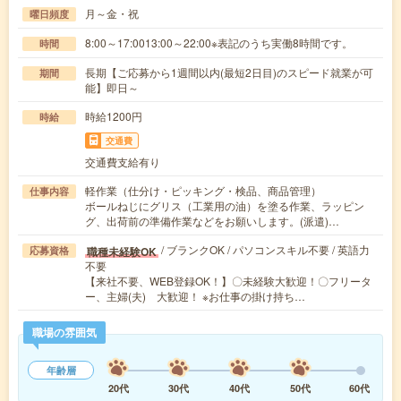
月～金・祝
曜日頻度
8:00～17:0013:00～22:00※表記のうち実働8時間です。
時間
長期【ご応募から1週間以内(最短2日目)のスピード就業が可
期間
能】即日～
時給1200円
時給
交通費
交通費支給有り
軽作業（仕分け・ピッキング・検品、商品管理）
仕事内容
ボールねじにグリス（工業用の油）を塗る作業、ラッピン
グ、出荷前の準備作業などをお願いします。(派遣)…
/ ブランクOK / パソコンスキル不要 / 英語力
職種未経験OK
応募資格
不要
【来社不要、WEB登録OK！】〇未経験大歓迎！〇フリータ
ー、主婦(夫) 大歓迎！ ※お仕事の掛け持ち…
職場の雰囲気
年齢層
20代
30代
40代
50代
60代