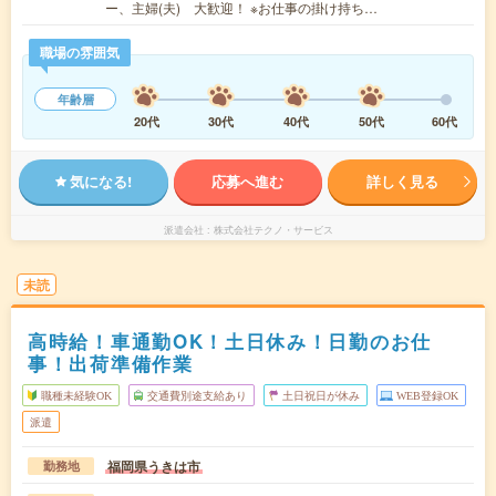
ー、主婦(夫) 大歓迎！ ※お仕事の掛け持ち…
職場の雰囲気
年齢層
20代
30代
40代
50代
60代
気になる!
応募へ進む
詳しく見る
派遣会社
株式会社テクノ・サービス
未読
高時給！車通勤OK！土日休み！日勤のお仕
事！出荷準備作業
職種未経験OK
交通費別途支給あり
土日祝日が休み
WEB登録OK
派遣
福岡県うきは市
勤務地