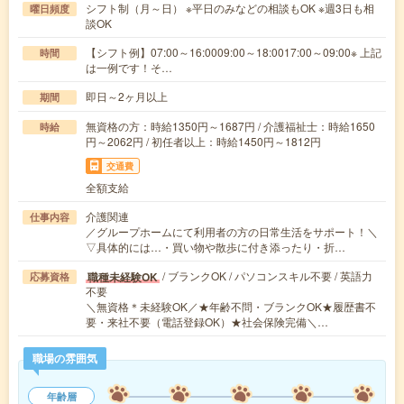
シフト制（月～日） ※平日のみなどの相談もOK ※週3日も相
曜日頻度
談OK
【シフト例】07:00～16:0009:00～18:0017:00～09:00※ 上記
時間
は一例です！そ…
即日～2ヶ月以上
期間
無資格の方：時給1350円～1687円 / 介護福祉士：時給1650
時給
円～2062円 / 初任者以上：時給1450円～1812円
交通費
全額支給
介護関連
仕事内容
／グループホームにて利用者の方の日常生活をサポート！＼
▽具体的には…・買い物や散歩に付き添ったり・折…
/ ブランクOK / パソコンスキル不要 / 英語力
職種未経験OK
応募資格
不要
＼無資格＊未経験OK／★年齢不問・ブランクOK★履歴書不
要・来社不要（電話登録OK）★社会保険完備＼…
職場の雰囲気
年齢層