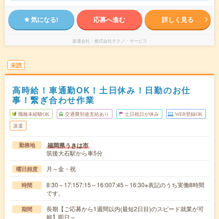
気になる!
応募へ進む
詳しく見る
派遣会社
株式会社テクノ・サービス
未読
高時給！車通勤OK！土日休み！日勤のお仕
事！繋ぎ合わせ作業
職種未経験OK
交通費別途支給あり
土日祝日が休み
WEB登録OK
派遣
福岡県うきは市
勤務地
筑後大石駅から車5分
月～金・祝
曜日頻度
8:30～17:157:15～16:007:45～16:30※表記のうち実働8時間
時間
です。
長期【ご応募から1週間以内(最短2日目)のスピード就業が可
期間
能】即日～