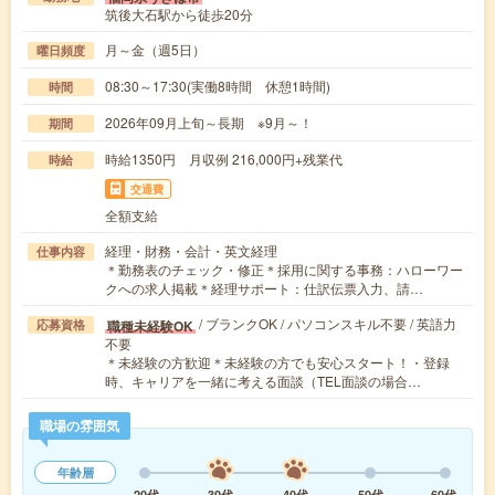
筑後大石駅から徒歩20分
月～金（週5日）
曜日頻度
08:30～17:30(実働8時間 休憩1時間)
時間
2026年09月上旬～長期 ※9月～！
期間
時給1350円 月収例 216,000円+残業代
時給
交通費
全額支給
経理・財務・会計・英文経理
仕事内容
＊勤務表のチェック・修正＊採用に関する事務：ハローワー
クへの求人掲載＊経理サポート：仕訳伝票入力、請…
/ ブランクOK / パソコンスキル不要 / 英語力
職種未経験OK
応募資格
不要
＊未経験の方歓迎＊未経験の方でも安心スタート！・登録
時、キャリアを一緒に考える面談（TEL面談の場合…
職場の雰囲気
年齢層
20代
30代
40代
50代
60代