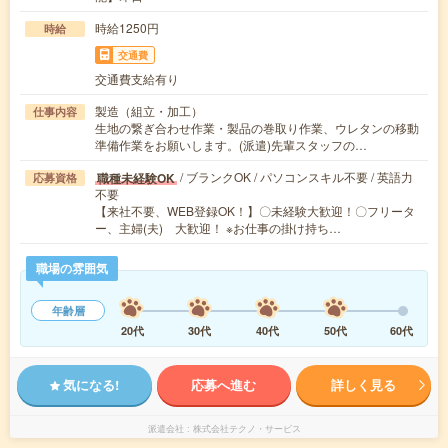
時給1250円
時給
交通費
交通費支給有り
製造（組立・加工）
仕事内容
生地の繋ぎ合わせ作業・製品の巻取り作業、ウレタンの移動
準備作業をお願いします。(派遣)先輩スタッフの…
/ ブランクOK / パソコンスキル不要 / 英語力
職種未経験OK
応募資格
不要
【来社不要、WEB登録OK！】〇未経験大歓迎！〇フリータ
ー、主婦(夫) 大歓迎！ ※お仕事の掛け持ち…
職場の雰囲気
年齢層
20代
30代
40代
50代
60代
気になる!
応募へ進む
詳しく見る
派遣会社
株式会社テクノ・サービス