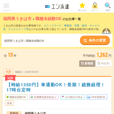
メニュー
気になる!
ログイン
検索
福岡県うきは市
×
職種未経験OK
のお仕事一覧
うきは市の派遣のお仕事情報です。
オフィスワーク・事務系
、
営業・販売・サービス
系
、
クリエイティブ系
などのお仕事を取り揃えています。職種未経験OKの条件の他
に、
交通費別途支給あり
、
友だちと一緒の応募OK
、
週4日勤務
などのこだわり条件も
取り揃えています。
条件の変更
福岡県うきは市 / 職種未経験OK
13
1,262
全
件
平均時給:
円
時給順
新着順
未読
掲載日
2026/08/04
NEW
【時給1350円】車通勤OK！長期！総務経理！
17時台定時
職種未経験OK
交通費別途支給あり
土日祝日が休み
WEB登録OK
派遣
福岡県うきは市
勤務地