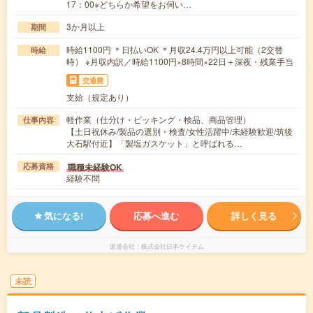
17：00※どちらか希望をお伺い…
3か月以上
期間
時給1100円 ＊日払いOK ＊月収24.4万円以上可能（2交替
時給
時） ※月収内訳／時給1100円×8時間×22日＋深夜・残業手当
交通費
支給（規定あり）
軽作業（仕分け・ピッキング・検品、商品管理）
仕事内容
【土日祝休み/製品の選別・検査/女性活躍中/未経験歓迎/筑後
大石駅付近】「製塩ガスケット」と呼ばれる…
職種未経験OK
応募資格
経験不問
気になる!
応募へ進む
詳しく見る
派遣会社
株式会社日本ケイテム
未読