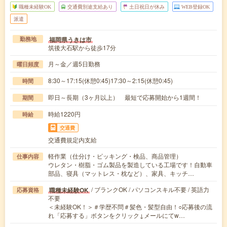
職種未経験OK
交通費別途支給あり
土日祝日が休み
WEB登録OK
派遣
福岡県うきは市
勤務地
筑後大石駅から徒歩17分
月～金／週5日勤務
曜日頻度
8:30～17:15(休憩0:45)17:30～2:15(休憩0:45)
時間
即日～長期（3ヶ月以上） 最短で応募開始から1週間！
期間
時給1220円
時給
交通費
交通費規定内支給
軽作業（仕分け・ピッキング・検品、商品管理）
仕事内容
ウレタン・樹脂・ゴム製品を製造している工場です！自動車
部品、寝具（マットレス・枕など）、家具、キッチ…
/ ブランクOK / パソコンスキル不要 / 英語力
職種未経験OK
応募資格
不要
＜未経験OK！＞＃学歴不問＃髪色・髪型自由！○応募後の流
れ「応募する」ボタンをクリック↓メールにてw…