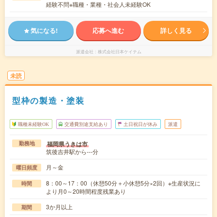
経験不問※職種・業種・社会人未経験OK
気になる!
応募へ進む
詳しく見る
派遣会社
株式会社日本ケイテム
未読
型枠の製造・塗装
職種未経験OK
交通費別途支給あり
土日祝日が休み
派遣
福岡県うきは市
勤務地
筑後吉井駅から---分
月～金
曜日頻度
8：00～17：00（休憩50分＋小休憩5分×2回）※生産状況に
時間
より月0～20時間程度残業あり
3か月以上
期間