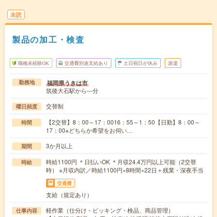
未読
製品の加工・検査
職種未経験OK
交通費別途支給あり
土日祝日が休み
派遣
福岡県うきは市
勤務地
筑後大石駅から---分
交替制
曜日頻度
【2交替】8：00～17：0016：55～1：50【日勤】8：00～
時間
17：00※どちらか希望をお伺い…
3か月以上
期間
時給1100円 ＊日払いOK ＊月収24.4万円以上可能（2交替
時給
時） ※月収内訳／時給1100円×8時間×22日＋残業・深夜手当
交通費
支給（規定あり）
軽作業（仕分け・ピッキング・検品、商品管理）
仕事内容