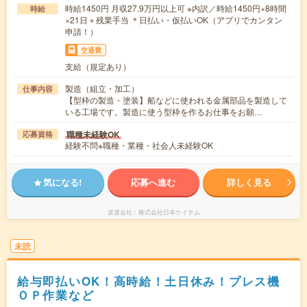
時給1450円 月収27.9万円以上可 ※内訳／時給1450円×8時間
時給
×21日＋残業手当 ＊日払い・仮払いOK（アプリでカンタン
申請！）
交通費
支給（規定あり）
製造（組立・加工）
仕事内容
【型枠の製造・塗装】船などに使われる金属部品を製造して
いる工場です。製造に使う型枠を作るお仕事をお願…
職種未経験OK
応募資格
経験不問※職種・業種・社会人未経験OK
気になる!
応募へ進む
詳しく見る
派遣会社
株式会社日本ケイテム
未読
給与即払いOK！高時給！土日休み！プレス機
ＯＰ作業など