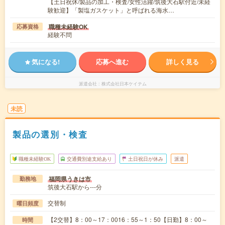
【土日祝休/製品の加工・検査/女性活躍/筑後大石駅付近/未経
験歓迎】「製塩ガスケット」と呼ばれる海水…
職種未経験OK
応募資格
経験不問
気になる!
応募へ進む
詳しく見る
派遣会社
株式会社日本ケイテム
未読
製品の選別・検査
職種未経験OK
交通費別途支給あり
土日祝日が休み
派遣
福岡県うきは市
勤務地
筑後大石駅から---分
交替制
曜日頻度
【2交替】8：00～17：0016：55～1：50【日勤】8：00～
時間