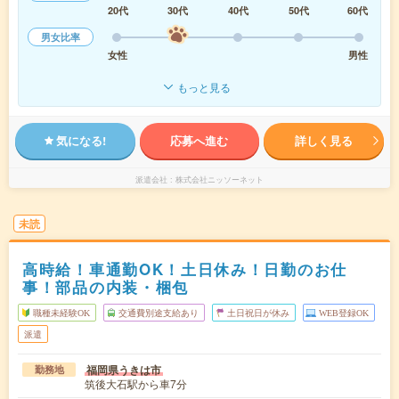
20代
30代
40代
50代
60代
男女比率
女性
男性
もっと見る
気になる!
応募へ進む
詳しく見る
派遣会社
株式会社ニッソーネット
未読
高時給！車通勤OK！土日休み！日勤のお仕
事！部品の内装・梱包
職種未経験OK
交通費別途支給あり
土日祝日が休み
WEB登録OK
派遣
福岡県うきは市
勤務地
筑後大石駅から車7分