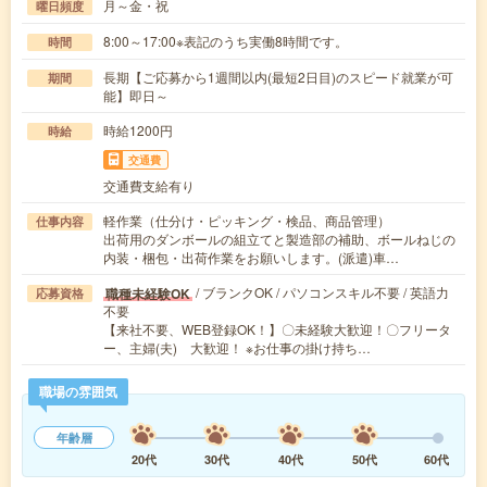
月～金・祝
曜日頻度
8:00～17:00※表記のうち実働8時間です。
時間
長期【ご応募から1週間以内(最短2日目)のスピード就業が可
期間
能】即日～
時給1200円
時給
交通費
交通費支給有り
軽作業（仕分け・ピッキング・検品、商品管理）
仕事内容
出荷用のダンボールの組立てと製造部の補助、ボールねじの
内装・梱包・出荷作業をお願いします。(派遣)車…
/ ブランクOK / パソコンスキル不要 / 英語力
職種未経験OK
応募資格
不要
【来社不要、WEB登録OK！】〇未経験大歓迎！〇フリータ
ー、主婦(夫) 大歓迎！ ※お仕事の掛け持ち…
職場の雰囲気
年齢層
20代
30代
40代
50代
60代