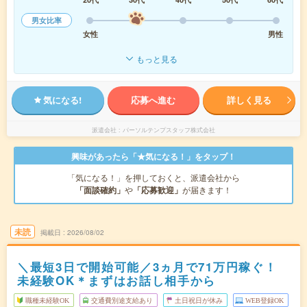
男女比率
女性
男性
もっと見る
気になる!
応募へ進む
詳しく見る
派遣会社
パーソルテンプスタッフ株式会社
興味があったら「★気になる！」をタップ！
「気になる！」を押しておくと、派遣会社から
「面談確約」
や
「応募歓迎」
が届きます！
未読
掲載日
2026/08/02
＼最短3日で開始可能／3ヵ月で71万円稼ぐ！
未経験OK＊まずはお話し相手から
職種未経験OK
交通費別途支給あり
土日祝日が休み
WEB登録OK