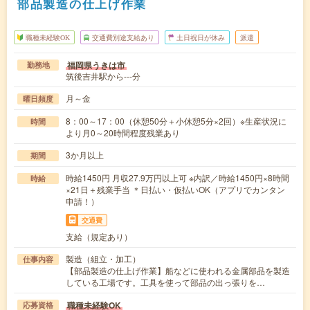
部品製造の仕上げ作業
職種未経験OK
交通費別途支給あり
土日祝日が休み
派遣
福岡県うきは市
勤務地
筑後吉井駅から---分
月～金
曜日頻度
8：00～17：00（休憩50分＋小休憩5分×2回）※生産状況に
時間
より月0～20時間程度残業あり
3か月以上
期間
時給1450円 月収27.9万円以上可 ※内訳／時給1450円×8時間
時給
×21日＋残業手当 ＊日払い・仮払いOK（アプリでカンタン
申請！）
交通費
支給（規定あり）
製造（組立・加工）
仕事内容
【部品製造の仕上げ作業】船などに使われる金属部品を製造
している工場です。工具を使って部品の出っ張りを…
職種未経験OK
応募資格