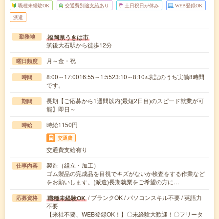
職種未経験OK
交通費別途支給あり
土日祝日が休み
WEB登録OK
派遣
福岡県うきは市
勤務地
筑後大石駅から徒歩12分
月～金・祝
曜日頻度
8:00～17:0016:55～1:5523:10～8:10※表記のうち実働8時間
時間
です。
長期【ご応募から1週間以内(最短2日目)のスピード就業が可
期間
能】即日～
時給1150円
時給
交通費
交通費支給有り
製造（組立・加工）
仕事内容
ゴム製品の完成品を目視でキズがないか検査をする作業など
をお願いします。(派遣)長期就業をご希望の方に…
/ ブランクOK / パソコンスキル不要 / 英語力
職種未経験OK
応募資格
不要
【来社不要、WEB登録OK！】〇未経験大歓迎！〇フリータ