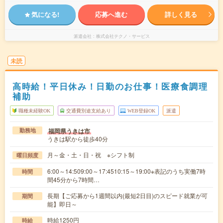
気になる!
応募へ進む
詳しく見る
派遣会社
株式会社テクノ・サービス
未読
高時給！平日休み！日勤のお仕事！医療食調理
補助
職種未経験OK
交通費別途支給あり
WEB登録OK
派遣
福岡県うきは市
勤務地
うきは駅から徒歩40分
月～金・土・日・祝 ※シフト制
曜日頻度
6:00～14:509:00～17:4510:15～19:00※表記のうち実働7時
時間
間45分から7時間…
長期【ご応募から1週間以内(最短2日目)のスピード就業が可
期間
能】即日～
時給1250円
時給