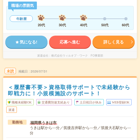
職場の雰囲気
年齢層
20代
30代
40代
50代
60代
気になる!
応募へ進む
詳しく見る
派遣会社
株式会社ウィルオブ・ワーク FO事業部
未読
掲載日
2026/07/31
＜履歴書不要＞資格取得サポートで未経験から
即戦力に！小規模施設のサポート！
職種未経験OK
交通費別途支給あり
土日祝日が休み
WEB登録OK
派遣
福岡県うきは市
勤務地
うきは駅から---分／筑後吉井駅から---分／筑後大石駅から---
分