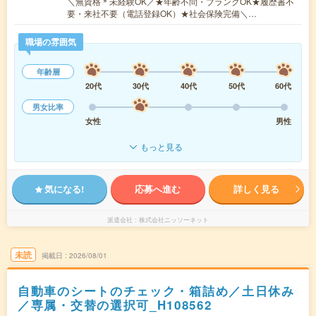
＼無資格＊未経験OK／★年齢不問・ブランクOK★履歴書不
要・来社不要（電話登録OK）★社会保険完備＼…
職場の雰囲気
年齢層
20代
30代
40代
50代
60代
男女比率
女性
男性
もっと見る
気になる!
応募へ進む
詳しく見る
派遣会社
株式会社ニッソーネット
未読
掲載日
2026/08/01
自動車のシートのチェック・箱詰め／土日休み
／専属・交替の選択可_H108562