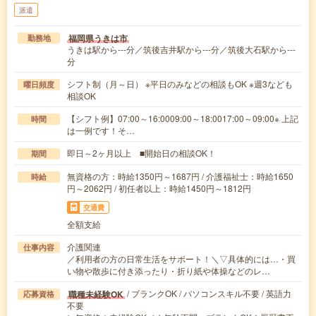
派遣
福岡県うきは市
勤務地
うきは駅から---分／筑後吉井駅から---分／筑後大石駅から---
分
シフト制（月～日） ※平日のみなどの相談もOK ※週3なども
曜日頻度
相談OK
【シフト例】07:00～16:0009:00～18:0017:00～09:00※ 上記
時間
は一例です！そ…
即日～2ヶ月以上 ■開始日の相談OK！
期間
無資格の方：時給1350円～1687円 / 介護福祉士：時給1650
時給
円～2062円 / 初任者以上：時給1450円～1812円
交通費
全額支給
介護関連
仕事内容
／利用者の方の日常生活をサポート！＼▽具体的には…・買
い物や散歩に付き添ったり・折り紙や体操などのレ…
/ ブランクOK / パソコンスキル不要 / 英語力
職種未経験OK
応募資格
不要