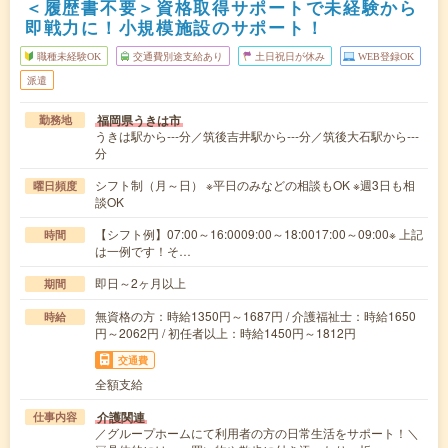
＜履歴書不要＞資格取得サポートで未経験から
即戦力に！小規模施設のサポート！
職種未経験OK
交通費別途支給あり
土日祝日が休み
WEB登録OK
派遣
福岡県うきは市
勤務地
うきは駅から---分／筑後吉井駅から---分／筑後大石駅から---
分
シフト制（月～日） ※平日のみなどの相談もOK ※週3日も相
曜日頻度
談OK
【シフト例】07:00～16:0009:00～18:0017:00～09:00※ 上記
時間
は一例です！そ…
即日～2ヶ月以上
期間
無資格の方：時給1350円～1687円 / 介護福祉士：時給1650
時給
円～2062円 / 初任者以上：時給1450円～1812円
交通費
全額支給
介護関連
仕事内容
／グループホームにて利用者の方の日常生活をサポート！＼