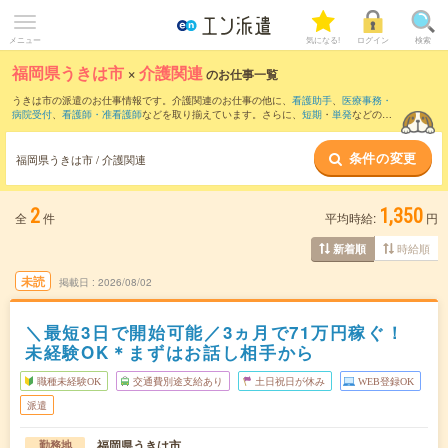
メニュー
気になる!
ログイン
検索
福岡県うきは市
×
介護関連
のお仕事一覧
うきは市の派遣のお仕事情報です。介護関連のお仕事の他に、
看護助手
、
医療事務・
病院受付
、
看護師・准看護師
などを取り揃えています。さらに、
短期
・
単発
などの期
間や、
職種未経験OK
などのこだわり条件で絞り込んでいただけます。職種辞典：
介護
関連のお仕事とは？とは？
条件の変更
福岡県うきは市 / 介護関連
2
1,350
全
件
平均時給:
円
時給順
新着順
未読
掲載日
2026/08/02
＼最短3日で開始可能／3ヵ月で71万円稼ぐ！
未経験OK＊まずはお話し相手から
職種未経験OK
交通費別途支給あり
土日祝日が休み
WEB登録OK
派遣
福岡県うきは市
勤務地