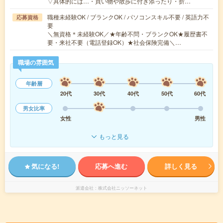
▽具体的には…・買い物や散歩に付き添ったり・折…
職種未経験OK / ブランクOK / パソコンスキル不要 / 英語力不
応募資格
要
＼無資格＊未経験OK／★年齢不問・ブランクOK★履歴書不
要・来社不要（電話登録OK）★社会保険完備＼…
職場の雰囲気
年齢層
20代
30代
40代
50代
60代
男女比率
女性
男性
もっと見る
気になる!
応募へ進む
詳しく見る
派遣会社
株式会社ニッソーネット