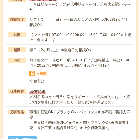
うきは駅から---分／筑後吉井駅から---分／筑後大石駅から---
分
シフト制（月～日） ※平日のみなどの相談もOK ※週3なども
曜日頻度
相談OK
【シフト例】07:00～16:0009:00～18:0017:00～09:00※ 上記
時間
は一例です！そ…
即日～2ヶ月以上 ■開始日の相談OK！
期間
無資格の方：時給1350円～1687円 / 介護福祉士：時給1650
時給
円～2062円 / 初任者以上：時給1450円～1812円
交通費
全額支給
介護関連
仕事内容
／利用者の方の日常生活をサポート！＼▽具体的には…・買
い物や散歩に付き添ったり・折り紙や体操などのレ…
職種未経験OK / ブランクOK / パソコンスキル不要 / 英語力不
応募資格
要
＼無資格＊未経験OK／★年齢不問・ブランクOK★履歴書不
要・来社不要（電話登録OK）★社会保険完備＼…