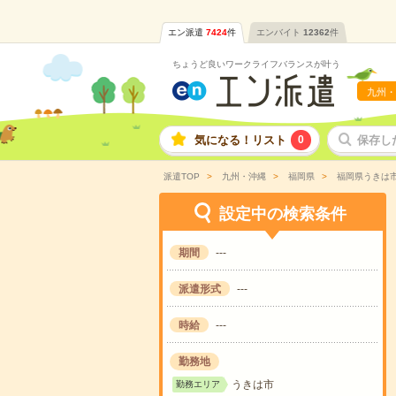
エン派遣
7424
件
エンバイト
12362
件
ちょうど良いワークライフバランスが叶う
九州・
気になる！リスト
0
保存し
派遣TOP
九州・沖縄
福岡県
福岡県うきは
設定中の検索条件
期間
---
派遣形式
---
時給
---
勤務地
うきは市
勤務エリア