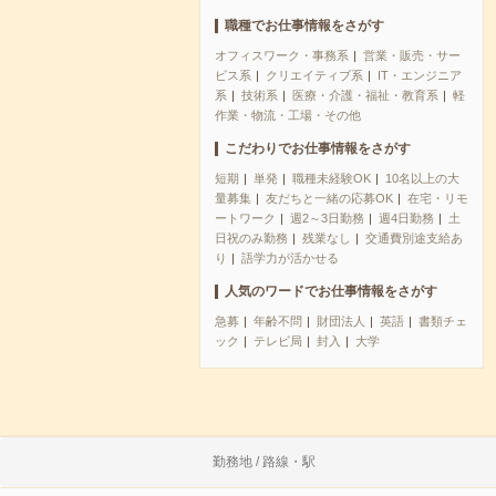
職種でお仕事情報をさがす
オフィスワーク・事務系
営業・販売・サー
ビス系
クリエイティブ系
IT・エンジニア
系
技術系
医療・介護・福祉・教育系
軽
作業・物流・工場・その他
こだわりでお仕事情報をさがす
短期
単発
職種未経験OK
10名以上の大
量募集
友だちと一緒の応募OK
在宅・リモ
ートワーク
週2～3日勤務
週4日勤務
土
日祝のみ勤務
残業なし
交通費別途支給あ
り
語学力が活かせる
人気のワードでお仕事情報をさがす
急募
年齢不問
財団法人
英語
書類チェ
ック
テレビ局
封入
大学
勤務地 / 路線・駅