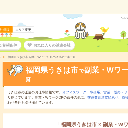
ヘル
沖縄版
エリア変更
た希望条件
お気に入りの派遣会社
市
福岡県うきは市 副業・WワークOKの派遣の仕事一覧
福岡県うきは市
副業・Wワー
で
覧
うきは市の派遣のお仕事情報です。
オフィスワーク・事務系
、
営業・販売・サ
り揃えています。副業・WワークOKの条件の他に、
交通費別途支給あり
、
職種
わり条件も取り揃えています。
「
福岡県うきは市
×
副業・Wワ