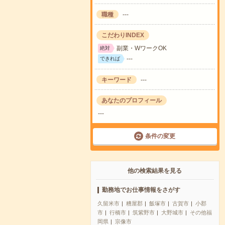
職種
---
こだわりINDEX
副業・WワークOK
絶対
---
できれば
キーワード
---
あなたのプロフィール
---
条件の変更
他の検索結果を見る
勤務地でお仕事情報をさがす
久留米市
糟屋郡
飯塚市
古賀市
小郡
市
行橋市
筑紫野市
大野城市
その他福
岡県
宗像市