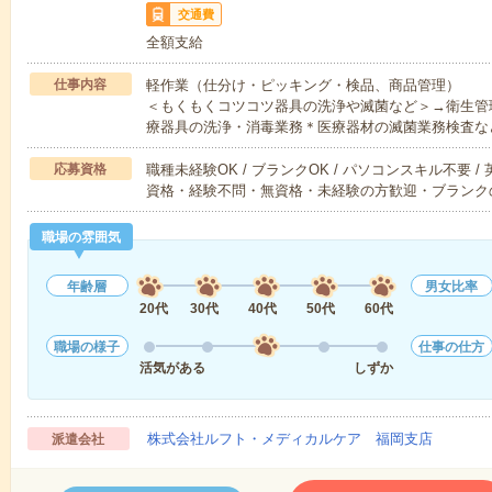
交通費
全額支給
仕事内容
軽作業（仕分け・ピッキング・検品、商品管理）
＜もくもくコツコツ器具の洗浄や滅菌など＞→衛生管
療器具の洗浄・消毒業務＊医療器材の滅菌業務検査な
応募資格
職種未経験OK / ブランクOK / パソコンスキル不要 /
資格・経験不問・無資格・未経験の方歓迎・ブランク
職場の雰囲気
年齢層
男女比率
20代
30代
40代
50代
60代
職場の様子
仕事の仕方
活気がある
しずか
株式会社ルフト・メディカルケア 福岡支店
派遣会社