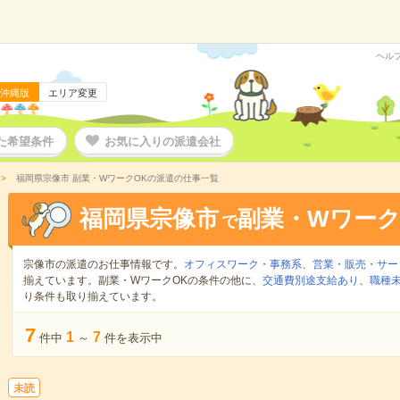
ヘル
沖縄版
エリア変更
た希望条件
お気に入りの派遣会社
福岡県宗像市 副業・WワークOKの派遣の仕事一覧
福岡県宗像市
副業・Wワーク
で
宗像市の派遣のお仕事情報です。
オフィスワーク・事務系
、
営業・販売・サー
揃えています。副業・WワークOKの条件の他に、
交通費別途支給あり
、
職種未
り条件も取り揃えています。
7
1
7
件中
～
件を表示中
未読