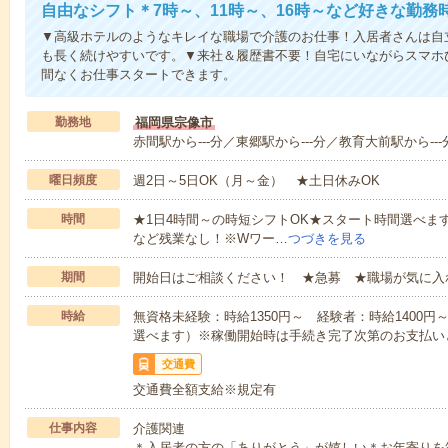
自由なシフト＊7時～、11時～、16時～など好きな勤務
▼高級ホテルのようなキレイな職場で介護のお仕事！入居者さんは自
も長く続けやすいです。▼来社＆履歴書不要！自宅にいながらスマホ
間なくお仕事スタートできます。
勤務地
福岡県宗像市
赤間駅から---分／東郷駅から---分／教育大前駅から---
曜日頻度
週2日～5日OK（月～金） ★土日休みOK
時間
★1日4時間～の時短シフトOK★スタート時間選べます！7:00～1
など残業なし！※Wワー…
つづきを見る
期間
開始日はご相談ください！ ★急募 ★職場が気に入
時給
無資格未経験：時給1350円～ 経験者：時給1400
選べます）※稼働開始時は手続き完了次第のお支払い
交通費
交通費全額支給※規定有
仕事内容
介護関連
＊入居者の方の「ありがとう」が嬉しい＊お年寄りを