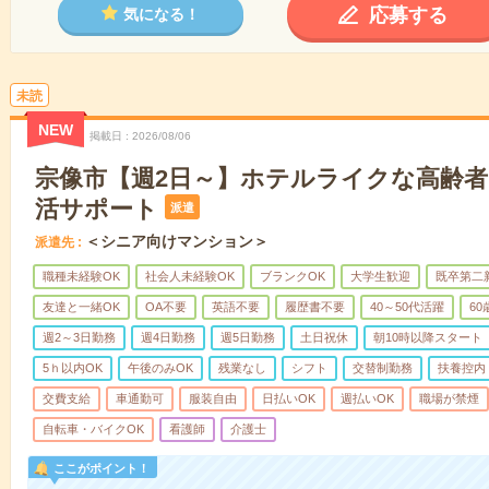
応募する
気になる！
未読
NEW
掲載日
2026/08/06
宗像市【週2日～】ホテルライクな高齢
活サポート
派遣
＜シニア向けマンション＞
派遣先
職種未経験OK
社会人未経験OK
ブランクOK
大学生歓迎
既卒第二
友達と一緒OK
OA不要
英語不要
履歴書不要
40～50代活躍
6
週2～3日勤務
週4日勤務
週5日勤務
土日祝休
朝10時以降スタート
5ｈ以内OK
午後のみOK
残業なし
シフト
交替制勤務
扶養控内
交費支給
車通勤可
服装自由
日払いOK
週払いOK
職場が禁煙
自転車・バイクOK
看護師
介護士
ここがポイント！