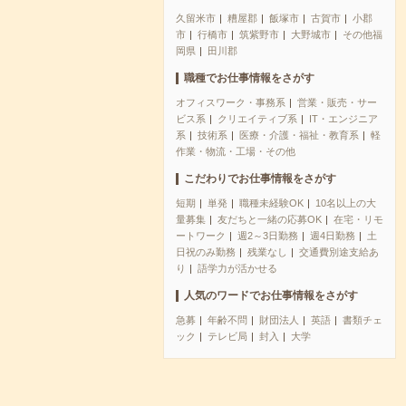
久留米市
糟屋郡
飯塚市
古賀市
小郡
市
行橋市
筑紫野市
大野城市
その他福
岡県
田川郡
職種でお仕事情報をさがす
オフィスワーク・事務系
営業・販売・サー
ビス系
クリエイティブ系
IT・エンジニア
系
技術系
医療・介護・福祉・教育系
軽
作業・物流・工場・その他
こだわりでお仕事情報をさがす
短期
単発
職種未経験OK
10名以上の大
量募集
友だちと一緒の応募OK
在宅・リモ
ートワーク
週2～3日勤務
週4日勤務
土
日祝のみ勤務
残業なし
交通費別途支給あ
り
語学力が活かせる
人気のワードでお仕事情報をさがす
急募
年齢不問
財団法人
英語
書類チェ
ック
テレビ局
封入
大学