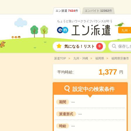
エン派遣
7424
件
エンバイト
12362
件
ちょうど良いワークライフバランスが叶う
九州・
気になる！リスト
0
保存し
派遣TOP
九州・沖縄
福岡県
福岡県宗像市
,
1
3
7
7
平均時給:
円
設定中の検索条件
期間
---
派遣形式
---
時給
---