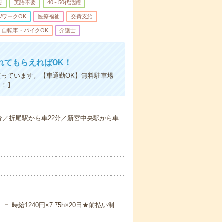
要
英語不要
40～50代活躍
WワークOK
医療福祉
交費支給
自転車・バイクOK
介護士
れてもらえればOK！
っています。【車通勤OK】無料駐車場
K！】
分／折尾駅から車22分／新宮中央駅から車
＝ 時給1240円×7.75h×20日★前払い制