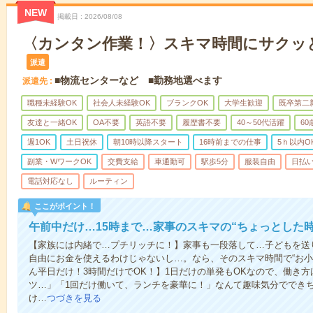
NEW
掲載日
2026/08/08
〈カンタン作業！〉スキマ時間にサクッ
派遣
■物流センターなど ■勤務地選べます
派遣先
職種未経験OK
社会人未経験OK
ブランクOK
大学生歓迎
既卒第二
友達と一緒OK
OA不要
英語不要
履歴書不要
40～50代活躍
6
週1OK
土日祝休
朝10時以降スタート
16時前までの仕事
5ｈ以内O
副業・WワークOK
交費支給
車通勤可
駅歩5分
服装自由
日払い
電話対応なし
ルーティン
ここがポイント！
午前中だけ…15時まで…家事のスキマの“ちょっとした
【家族には内緒で…プチリッチに！】家事も一段落して…子どもを送
自由にお金を使えるわけじゃないし…。なら、そのスキマ時間で“お小
ん平日だけ！3時間だけでOK！】1日だけの単発もOKなので、働き
ツ…」「1回だけ働いて、ランチを豪華に！」なんて趣味気分ででき
け…
つづきを見る