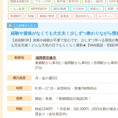
職種未経験OK
ブランクOK
既卒第二新卒OK
友達と一緒OK
OA不
しゅふ歓迎
WEB登録OK
週5日勤務
土日祝休
残業なし
副業・
車通勤可
制服
職場が禁煙
派遣多
電話対応なし
ルーティン
ここがポイント！
経験や資格がなくても大丈夫！少しずつ教わりながら慣
【未経験OK】資格や経験が不要で安心です。少しずつ学べる環境が整
も完全完備！どんな天気の日でもらくらく通勤☀【Web面談・登録O
勤務地
福岡県宗像市
東郷駅から車3分／福間駅から車6分／赤間駅から車9
27分
曜日頻度
月～金の週5日
時間
8:30～17:15・休憩60分・実働7時間45分
期間
開始～長期 ＊勤務開始日相談OK！
時給
時給1240円 ＊月収例：192,200円（20日出勤の場合）
度あり（会社規定内）