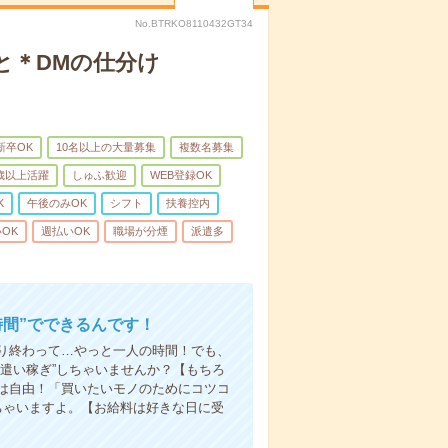
No.BTRKO8110432GT34
と＊DMの仕分け
新卒OK
10名以上の大量募集
複数名募集
0歳以上活躍
しゅふ歓迎
WEB登録OK
K
午後のみOK
シフト
扶養控内
OK
週払いOK
職場が分煙
派遣多
時間”でできるんです！
り終わって…やっと一人の時間！でも、
遣い稼ぎ”しちゃいませんか？【もちろ
方は自由！「買いたいモノのためにコツコ
ちゃいますよ。【お給料は好きな日に受