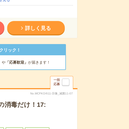
詳しく見る
クリック！
」
や
「応募歓迎」
が届きます！
一括
応募
No.MCFKO/611-宗像_滅菌11-07
消毒だけ！17: