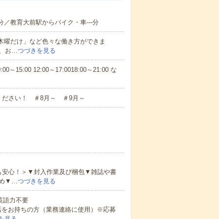
分／教育大前駅からバイク・車---分
と木曜だけ」など色々な働き方ができま
、お…
つづきを見る
5:00 12:00～17:0018:00～21:00 な
ださい！ ＃8月～ ＃9月～
も安心！＞▼封入作業及び梱包▼雑誌や書
め▼…
つづきを見る
 英語力不要
話をお持ちの方（業務連絡に使用）※応募
を見る