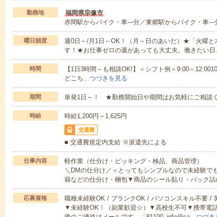
勤務地
福岡県宗像市
赤間駅からバイク・車---分／東郷駅からバイク・車---
曜日頻度
週0日～/月1日～OK！（月～日のあいだ）★「火曜
す！★お仕事ゼロの週があっても大丈夫。働きたい日
時間
【1日3時間～も相談OK!】＜シフト例＞9:00～12:0010:00～1
どこち…
つづきを見る
期間
単発1日～！ ★勤務開始日や期間はお気軽にご相談く
時給
時給1,200円～1,625円
交通費
■ 交通費規定内支給 ※派遣先による
仕事内容
軽作業（仕分け・ピッキング・検品、商品管理）
＼DMの仕分け／＜とってもシンプルなので未経験で
籍などの仕分け・梱包▼商品のシール貼り・パック詰
応募資格
職種未経験OK / ブランクOK / パソコンスキル不要 /
▼未経験OK！（副業歓迎☆）▼高校生不可▼携帯電
後のご連絡はメールです。「81100_info@ca…
つづき