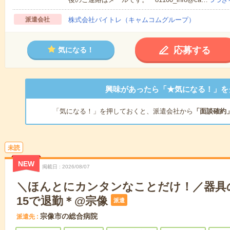
派遣会社
株式会社バイトレ（キャムコムグループ）
応募する
気になる！
興味があったら「★気になる！」を
「気になる！」を押しておくと、派遣会社から
「面談確約
未読
NEW
掲載日
2026/08/07
＼ほんとにカンタンなことだけ！／器具の
15で退勤＊@宗像
派遣
宗像市の総合病院
派遣先