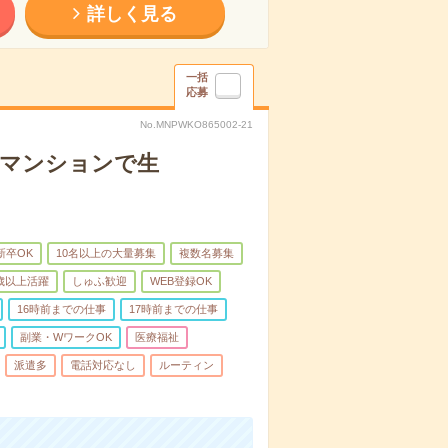
詳しく見る
一括
応募
No.MNPWKO865002-21
者マンションで生
新卒OK
10名以上の大量募集
複数名募集
0歳以上活躍
しゅふ歓迎
WEB登録OK
16時前までの仕事
17時前までの仕事
副業・WワークOK
医療福祉
派遣多
電話対応なし
ルーティン