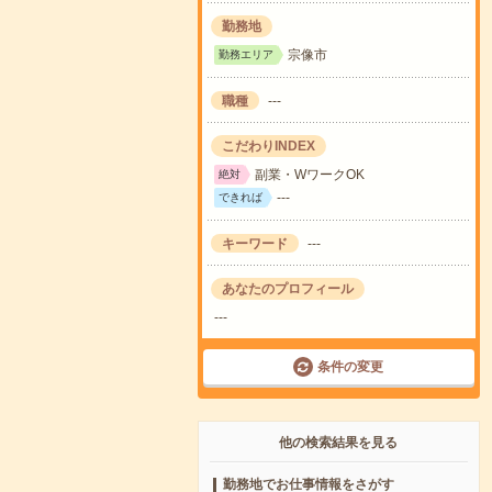
勤務地
宗像市
勤務エリア
職種
---
こだわりINDEX
副業・WワークOK
絶対
---
できれば
キーワード
---
あなたのプロフィール
---
条件の変更
他の検索結果を見る
勤務地でお仕事情報をさがす