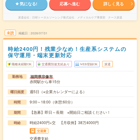
気になる!
応募へ進む
詳しく見る
派遣会社
日研トータルソーシング株式会社 メディカルケア事業部 ナース派遣
未読
掲載日
2026/07/31
時給2400円！残業少なめ！生産系システムの
保守運用・端末更新対応
職種未経験OK
交通費別途支給あり
WEB登録OK
派遣
福岡県宗像市
勤務地
赤間駅から車15分
週5日（※企業カレンダーによる）
曜日頻度
9:00～18:00（休憩:60分）
時間
【急募】即日～長期 ※開始日ご相談ください！
期間
時給2400円+交 【月収例】38万4000円
時給
交通費
交通費支給