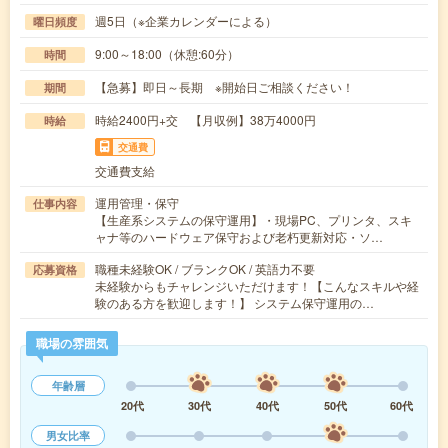
週5日（※企業カレンダーによる）
曜日頻度
9:00～18:00（休憩:60分）
時間
【急募】即日～長期 ※開始日ご相談ください！
期間
時給2400円+交 【月収例】38万4000円
時給
交通費
交通費支給
運用管理・保守
仕事内容
【生産系システムの保守運用】・現場PC、プリンタ、スキ
ャナ等のハードウェア保守および老朽更新対応・ソ…
職種未経験OK / ブランクOK / 英語力不要
応募資格
未経験からもチャレンジいただけます！【こんなスキルや経
験のある方を歓迎します！】 システム保守運用の…
職場の雰囲気
年齢層
20代
30代
40代
50代
60代
男女比率