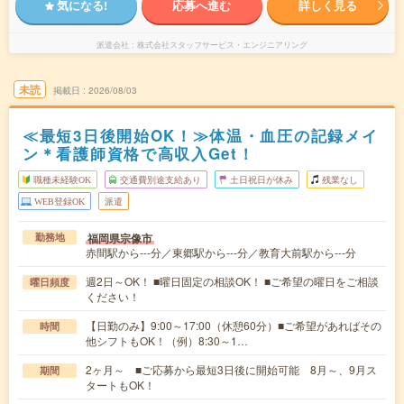
気になる!
応募へ進む
詳しく見る
派遣会社
株式会社スタッフサービス・エンジニアリング
未読
掲載日
2026/08/03
≪最短3日後開始OK！≫体温・血圧の記録メイ
ン＊看護師資格で高収入Get！
職種未経験OK
交通費別途支給あり
土日祝日が休み
残業なし
WEB登録OK
派遣
福岡県宗像市
勤務地
赤間駅から---分／東郷駅から---分／教育大前駅から---分
週2日～OK！ ■曜日固定の相談OK！ ■ご希望の曜日をご相談
曜日頻度
ください！
【日勤のみ】9:00～17:00（休憩60分）■ご希望があればその
時間
他シフトもOK！（例）8:30～1…
2ヶ月～ ■ご応募から最短3日後に開始可能 8月～、9月ス
期間
タートもOK！