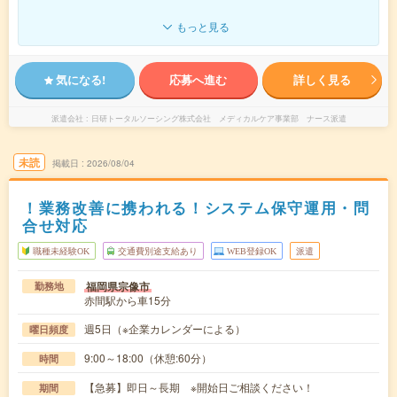
もっと見る
気になる!
応募へ進む
詳しく見る
派遣会社
日研トータルソーシング株式会社 メディカルケア事業部 ナース派遣
未読
掲載日
2026/08/04
！業務改善に携われる！システム保守運用・問
合せ対応
職種未経験OK
交通費別途支給あり
WEB登録OK
派遣
福岡県宗像市
勤務地
赤間駅から車15分
週5日（※企業カレンダーによる）
曜日頻度
9:00～18:00（休憩:60分）
時間
【急募】即日～長期 ※開始日ご相談ください！
期間