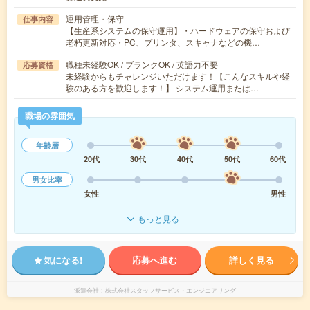
運用管理・保守
仕事内容
【生産系システムの保守運用】・ハードウェアの保守および
老朽更新対応・PC、プリンタ、スキャナなどの機…
職種未経験OK / ブランクOK / 英語力不要
応募資格
未経験からもチャレンジいただけます！【こんなスキルや経
験のある方を歓迎します！】 システム運用または…
職場の雰囲気
年齢層
20代
30代
40代
50代
60代
男女比率
女性
男性
もっと見る
気になる!
応募へ進む
詳しく見る
派遣会社
株式会社スタッフサービス・エンジニアリング