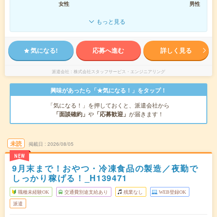
女性
男性
もっと見る
気になる!
応募へ進む
詳しく見る
派遣会社
株式会社スタッフサービス・エンジニアリング
興味があったら「★気になる！」をタップ！
「気になる！」を押しておくと、派遣会社から
「面談確約」
や
「応募歓迎」
が届きます！
未読
掲載日
2026/08/05
NEW
9月末まで！おやつ・冷凍食品の製造／夜勤で
しっかり稼げる！_H139471
職種未経験OK
交通費別途支給あり
残業なし
WEB登録OK
派遣