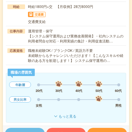
時給1800円+交 【月収例】28万8000円
時給
交通費
交通費支給
運用管理・保守
仕事内容
【システム保守運用および業務改善開発】・社内システムの
利用者問合せ対応・利用実績の集計・利用促進活動…
職種未経験OK / ブランクOK / 英語力不要
応募資格
未経験からもチャレンジいただけます！【こんなスキルや経
験のある方を歓迎します！】 システム保守運用の…
職場の雰囲気
年齢層
20代
30代
40代
50代
60代
男女比率
女性
男性
もっと見る