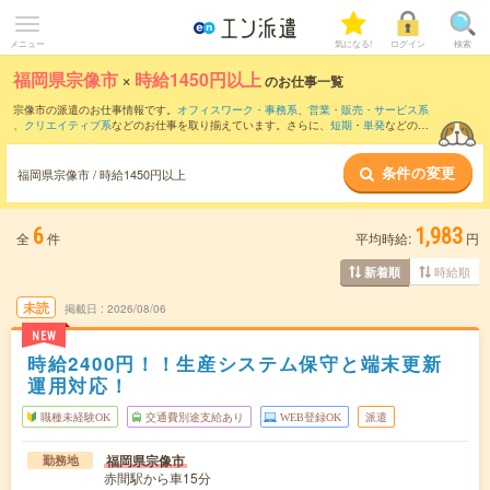
メニュー
気になる!
ログイン
検索
福岡県宗像市
×
時給1450円以上
のお仕事一覧
宗像市の派遣のお仕事情報です。
オフィスワーク・事務系
、
営業・販売・サービス系
、
クリエイティブ系
などのお仕事を取り揃えています。さらに、
短期
・
単発
などの期
間や、
職種未経験OK
などのこだわり条件で絞り込んでいただけます。
条件の変更
福岡県宗像市 / 時給1450円以上
6
1,983
全
件
平均時給:
円
時給順
新着順
未読
掲載日
2026/08/06
NEW
時給2400円！！生産システム保守と端末更新
運用対応！
職種未経験OK
交通費別途支給あり
WEB登録OK
派遣
福岡県宗像市
勤務地
赤間駅から車15分