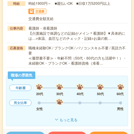
時給1900円～ ■週払いOK ■日収1万5200円以上
時給
交通費
交通費全額支給
看護師・准看護師
仕事内容
【介護施設で体調などの記録がメイン＊看護師】▼具体的に
は…○体温、血圧などのチェック・記録○お薬の飲…
職種未経験OK / ブランクOK / パソコンスキル不要 / 英語力不
応募資格
要
≪履歴書不要≫・年齢不問（50代・60代の方も活躍中！）・
未経験OK・ブランクOK・看護師資格（准看…
職場の雰囲気
年齢層
20代
30代
40代
50代
60代
男女比率
女性
男性
もっと見る