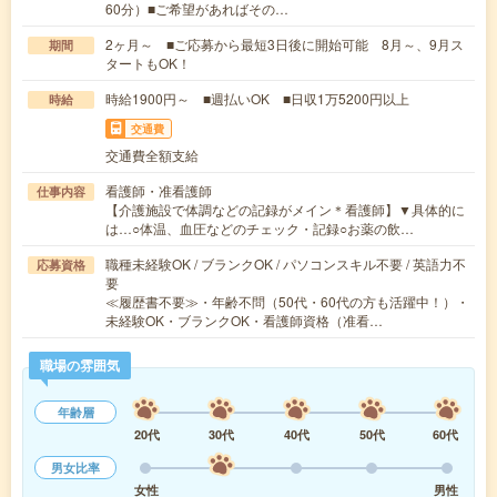
60分）■ご希望があればその…
2ヶ月～ ■ご応募から最短3日後に開始可能 8月～、9月ス
期間
タートもOK！
時給1900円～ ■週払いOK ■日収1万5200円以上
時給
交通費
交通費全額支給
看護師・准看護師
仕事内容
【介護施設で体調などの記録がメイン＊看護師】▼具体的に
は…○体温、血圧などのチェック・記録○お薬の飲…
職種未経験OK / ブランクOK / パソコンスキル不要 / 英語力不
応募資格
要
≪履歴書不要≫・年齢不問（50代・60代の方も活躍中！）・
未経験OK・ブランクOK・看護師資格（准看…
職場の雰囲気
年齢層
20代
30代
40代
50代
60代
男女比率
女性
男性