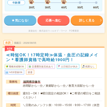
年齢層
20代
30代
40代
50代
60代
気になる!
応募へ進む
詳しく見る
派遣会社
株式会社ウィルオブ・ワーク FO事業部
未読
掲載日
2026/08/05
NEW
≪時短OK！17時定時≫体温・血圧の記録メイ
ン＊看護師資格で高時給1900円！
職種未経験OK
交通費別途支給あり
土日祝日が休み
残業なし
WEB登録OK
派遣
福岡県宗像市
勤務地
赤間駅から---分／東郷駅から---分／教育大前駅から---分
週3日～OK！ ■曜日固定の相談OK！ ■ご希望の曜日をご相談
曜日頻度
ください！
＼日勤のみ／シフト例・10:00～15:00・9:00～17:00（休憩
時間