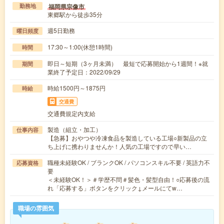
福岡県宗像市
勤務地
東郷駅から徒歩35分
週5日勤務
曜日頻度
17:30～1:00(休憩1時間)
時間
即日～短期（3ヶ月未満） 最短で応募開始から1週間！※就
期間
業終了予定日：2022/09/29
時給1500円～1875円
時給
交通費
交通費規定内支給
製造（組立・加工）
仕事内容
【急募】おやつや冷凍食品を製造している工場○新製品の立
ち上げに携わりませんか！人気の工場ですので早い…
職種未経験OK / ブランクOK / パソコンスキル不要 / 英語力不
応募資格
要
＜未経験OK！＞＃学歴不問＃髪色・髪型自由！○応募後の流
れ「応募する」ボタンをクリック↓メールにてw…
職場の雰囲気