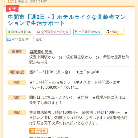
未読
掲載日
2026/08/07
NEW
中間市【週2日～】ホテルライクな高齢者マン
ションで生活サポート
職種未経験OK
交通費別途支給あり
土日祝日が休み
残業なし
WEB登録OK
派遣
福岡県中間市
勤務地
筑豊中間駅から---分／筑前垣生駅から---分／希望が丘高校前
駅から---分
週2日～5日OK（月～金） ★土日休みOK
曜日頻度
★1日4時間～の時短シフトOK★スタート時間選べます！
時間
7:00～16:009:00～17:0011:…
開始日はご相談ください！ ★急募 ★職場が気に入れば、
期間
長期でも働けます！
無資格未経験：時給1300円～ 経験者：時給1400円～ ★
時給
日払い／週払い制度あり（月払いも選べます）※稼働開始時
は手続き完了次第のお支払いとなります。
交通費