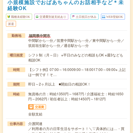
小規模施設でおばあちゃんのお話相手など＊未
経験OK
職種未経験OK
交通費別途支給あり
土日祝日が休み
WEB登録OK
派遣
福岡県中間市
勤務地
中間駅から---分／筑豊中間駅から---分／東中間駅から---分／
筑前垣生駅から---分／通谷駅から---分
シフト制（月～日） ※平日のみなどの相談もOK ※週3なども
曜日頻度
相談OK
【シフト例】07:00～16:0009:00～18:0017:00～09:00※ 上記
時間
は一例です！そ…
即日～2ヶ月以上 ■開始日の相談OK！
期間
無資格の方：時給1350円～1687円 / 介護福祉士：時給1650
時給
円～2062円 / 初任者以上：時給1450円～1812円
交通費
全額支給
介護関連
仕事内容
／利用者の方の日常生活をサポート！＼▽具体的には…・買