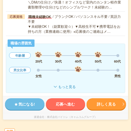
＼DMの仕分け／快適！オフィスなど室内のカンタン軽作業
書類整理や仕分けなどのシンプルワーク！未経験の…
/ ブランクOK / パソコンスキル不要 / 英語力
職種未経験OK
応募資格
不要
▼未経験OK！（副業歓迎☆）▼高校生不可▼携帯電話をお
持ちの方（業務連絡に使用）※応募後のご連絡はメ…
職場の雰囲気
年齢層
20代
30代
40代
50代
60代
男女比率
女性
男性
もっと見る
気になる!
応募へ進む
詳しく見る
派遣会社
株式会社バイトレ（キャムコムグループ）