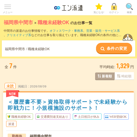
メニュー
気になる!
ログイン
検索
福岡県中間市
×
職種未経験OK
のお仕事一覧
中間市の派遣のお仕事情報です。
オフィスワーク・事務系
、
営業・販売・サービス系
、
クリエイティブ系
などのお仕事を取り揃えています。職種未経験OKの条件の他に、
交通費別途支給あり
、
友だちと一緒の応募OK
、
週4日勤務
などのこだわり条件も取り
揃えています。
条件の変更
福岡県中間市 / 職種未経験OK
7
1,329
全
件
平均時給:
円
時給順
新着順
未読
掲載日
2026/08/09
NEW
＜履歴書不要＞資格取得サポートで未経験から
即戦力に！小規模施設のサポート！
職種未経験OK
交通費別途支給あり
土日祝日が休み
WEB登録OK
派遣
福岡県中間市
勤務地