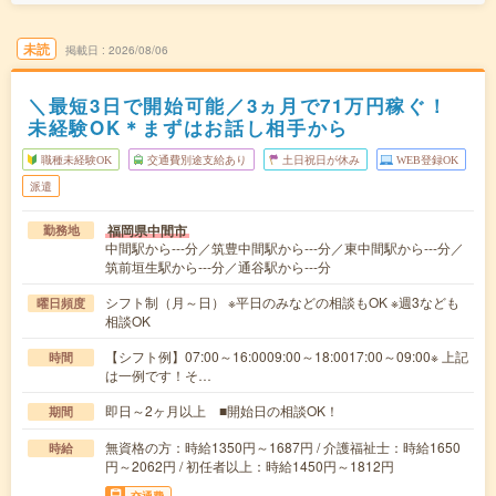
未読
掲載日
2026/08/06
＼最短3日で開始可能／3ヵ月で71万円稼ぐ！
未経験OK＊まずはお話し相手から
職種未経験OK
交通費別途支給あり
土日祝日が休み
WEB登録OK
派遣
福岡県中間市
勤務地
中間駅から---分／筑豊中間駅から---分／東中間駅から---分／
筑前垣生駅から---分／通谷駅から---分
シフト制（月～日） ※平日のみなどの相談もOK ※週3なども
曜日頻度
相談OK
【シフト例】07:00～16:0009:00～18:0017:00～09:00※ 上記
時間
は一例です！そ…
即日～2ヶ月以上 ■開始日の相談OK！
期間
無資格の方：時給1350円～1687円 / 介護福祉士：時給1650
時給
円～2062円 / 初任者以上：時給1450円～1812円