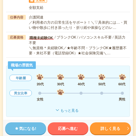
交通費
全額支給
介護関連
仕事内容
／利用者の方の日常生活をサポート！＼▽具体的には…・買
い物や散歩に付き添ったり・折り紙や体操などのレ…
/ ブランクOK / パソコンスキル不要 / 英語力
職種未経験OK
応募資格
不要
＼無資格＊未経験OK／★年齢不問・ブランクOK★履歴書不
要・来社不要（電話登録OK）★社会保険完備＼…
職場の雰囲気
年齢層
20代
30代
40代
50代
60代
男女比率
女性
男性
もっと見る
気になる!
応募へ進む
詳しく見る