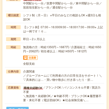
中間駅から---分／筑豊中間駅から---分／東中間駅から---分／
筑前垣生駅から---分／通谷駅から---分
シフト制（月～日） ※平日のみなどの相談もOK ※週3日も相
曜日頻度
談OK
【シフト例】07:00～16:0009:00～18:0017:00～09:00※ 上記
時間
は一例です！そ…
即日～2ヶ月以上
期間
無資格の方：時給1350円～1687円 / 介護福祉士：時給1650
時給
円～2062円 / 初任者以上：時給1450円～1812円
交通費
全額支給
介護関連
仕事内容
／グループホームにて利用者の方の日常生活をサポート！＼
▽具体的には…・買い物や散歩に付き添ったり・折…
/ ブランクOK / パソコンスキル不要 / 英語力
職種未経験OK
応募資格
不要
＼無資格＊未経験OK／★年齢不問・ブランクOK★履歴書不
要・来社不要（電話登録OK）★社会保険完備＼…