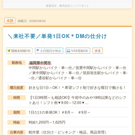
派遣会社
株式会社ニッソーネット
未読
掲載日
2026/08/02
＼来社不要／単発1日OK＊DMの仕分け
職種未経験OK
土日祝日が休み
WEB登録OK
派遣
福岡県中間市
勤務地
中間駅からバイク・車---分／筑豊中間駅からバイク・車---分
／東中間駅からバイク・車---分／筑前垣生駅からバイク・車-
--分／通谷駅からバイク・車---分
好きな日1日～OK！＊希望シフト制で好きな曜日で働ける！
曜日頻度
【1日3時間～も相談OK!】午前中のみや18時以降などのシフ
時間
トあり！シフト例▼9:00～12:00▼…
1日だけの単発OK！＃8月～ ＃9月～
期間
時給1,200円～1,625円
時給
軽作業（仕分け・ピッキング・検品、商品管理）
仕事内容