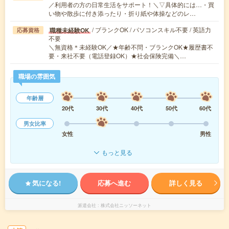
／利用者の方の日常生活をサポート！＼▽具体的には…・買
い物や散歩に付き添ったり・折り紙や体操などのレ…
/ ブランクOK / パソコンスキル不要 / 英語力
職種未経験OK
応募資格
不要
＼無資格＊未経験OK／★年齢不問・ブランクOK★履歴書不
要・来社不要（電話登録OK）★社会保険完備＼…
職場の雰囲気
年齢層
20代
30代
40代
50代
60代
男女比率
女性
男性
もっと見る
気になる!
応募へ進む
詳しく見る
派遣会社
株式会社ニッソーネット