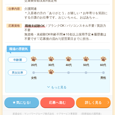
交通費全額支給※規定有
介護関連
仕事内容
＊入居者の方の「ありがとう」が嬉しい＊お年寄りを笑顔に
する介護のお仕事です。おじいちゃん、おばあちゃ…
/ ブランクOK / パソコンスキル不要 / 英語力
職種未経験OK
応募資格
不要
無資格・未経験OK年齢不問★10名以上採用予定★履歴書は
不要です▽応募後の流れ1)翌営業日までに担当…
職場の雰囲気
年齢層
20代
30代
40代
50代
60代
男女比率
女性
男性
もっと見る
気になる!
応募へ進む
詳しく見る
派遣会社
マンパワーグループ株式会社 ケアサービス事業部 （医療福祉介護関連）