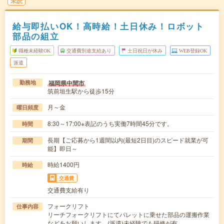
未読
給与即払いOK！高時給！土日休み！ロボット
部品の組立
職種未経験OK
交通費別途支給あり
土日祝日が休み
WEB登録OK
派遣
福岡県中間市
勤務地
筑前垣生駅から徒歩15分
月～金
曜日頻度
8:30～17:00※表記のうち実働7時間45分です。
時間
長期【ご応募から1週間以内(最短2日目)のスピード就業が可
期間
能】即日～
時給1400円
時給
交通費
交通費支給有り
フォークリフト
仕事内容
リーチフォークリフトにてパレットに乗せた部品の運搬作業
などをお願いします。(派遣)未経験でも研修が有…