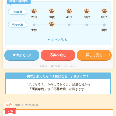
職場の雰囲気
年齢層
20代
30代
40代
50代
60代
男女比率
女性
男性
もっと見る
気になる!
応募へ進む
詳しく見る
派遣会社
株式会社ニッソーネット
興味があったら「★気になる！」をタップ！
「気になる！」を押しておくと、派遣会社から
「面談確約」
や
「応募歓迎」
が届きます！
未読
掲載日
2026/08/09
NEW