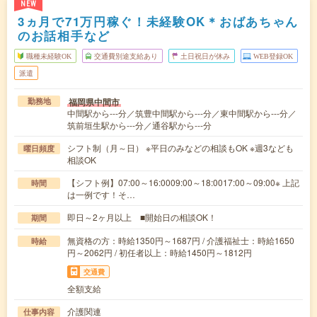
NEW
3ヵ月で71万円稼ぐ！未経験OK＊おばあちゃん
のお話相手など
職種未経験OK
交通費別途支給あり
土日祝日が休み
WEB登録OK
派遣
福岡県中間市
勤務地
中間駅から---分／筑豊中間駅から---分／東中間駅から---分／
筑前垣生駅から---分／通谷駅から---分
シフト制（月～日） ※平日のみなどの相談もOK ※週3なども
曜日頻度
相談OK
【シフト例】07:00～16:0009:00～18:0017:00～09:00※ 上記
時間
は一例です！そ…
即日～2ヶ月以上 ■開始日の相談OK！
期間
無資格の方：時給1350円～1687円 / 介護福祉士：時給1650
時給
円～2062円 / 初任者以上：時給1450円～1812円
交通費
全額支給
介護関連
仕事内容