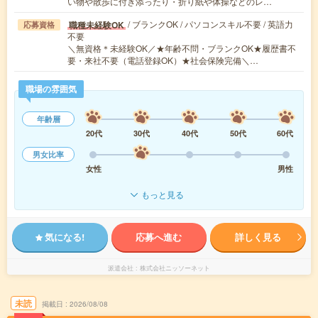
い物や散歩に付き添ったり・折り紙や体操などのレ…
/ ブランクOK / パソコンスキル不要 / 英語力
職種未経験OK
応募資格
不要
＼無資格＊未経験OK／★年齢不問・ブランクOK★履歴書不
要・来社不要（電話登録OK）★社会保険完備＼…
職場の雰囲気
年齢層
20代
30代
40代
50代
60代
男女比率
女性
男性
もっと見る
気になる!
応募へ進む
詳しく見る
派遣会社
株式会社ニッソーネット
未読
掲載日
2026/08/08