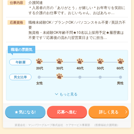
介護関連
仕事内容
＊入居者の方の「ありがとう」が嬉しい＊お年寄りを笑顔に
する介護のお仕事です。おじいちゃん、おばあちゃ…
職種未経験OK / ブランクOK / パソコンスキル不要 / 英語力不
応募資格
要
無資格・未経験OK年齢不問★10名以上採用予定★履歴書は
不要です▽応募後の流れ1)翌営業日までに担当…
職場の雰囲気
年齢層
20代
30代
40代
50代
60代
男女比率
女性
男性
もっと見る
気になる!
応募へ進む
詳しく見る
派遣会社
マンパワーグループ株式会社 ケアサービス事業部 （医療福祉介護関連）