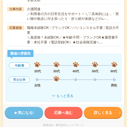
介護関連
仕事内容
／利用者の方の日常生活をサポート！＼▽具体的には…・買
い物や散歩に付き添ったり・折り紙や体操などのレ…
職種未経験OK / ブランクOK / パソコンスキル不要 / 英語力不
応募資格
要
＼無資格＊未経験OK／★年齢不問・ブランクOK★履歴書不
要・来社不要（電話登録OK）★社会保険完備＼…
職場の雰囲気
年齢層
20代
30代
40代
50代
60代
男女比率
女性
男性
もっと見る
気になる!
応募へ進む
詳しく見る
派遣会社
株式会社ニッソーネット