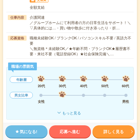
全額支給
介護関連
仕事内容
／グループホームにて利用者の方の日常生活をサポート！＼
▽具体的には…・買い物や散歩に付き添ったり・折…
職種未経験OK / ブランクOK / パソコンスキル不要 / 英語力不
応募資格
要
＼無資格＊未経験OK／★年齢不問・ブランクOK★履歴書不
要・来社不要（電話登録OK）★社会保険完備＼…
職場の雰囲気
年齢層
20代
30代
40代
50代
60代
男女比率
女性
男性
もっと見る
気になる!
応募へ進む
詳しく見る