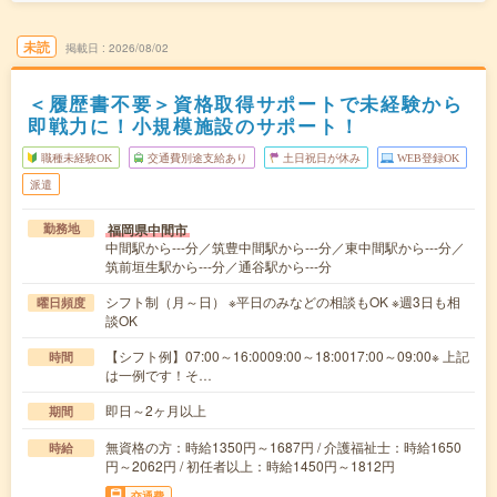
未読
掲載日
2026/08/02
＜履歴書不要＞資格取得サポートで未経験から
即戦力に！小規模施設のサポート！
職種未経験OK
交通費別途支給あり
土日祝日が休み
WEB登録OK
派遣
福岡県中間市
勤務地
中間駅から---分／筑豊中間駅から---分／東中間駅から---分／
筑前垣生駅から---分／通谷駅から---分
シフト制（月～日） ※平日のみなどの相談もOK ※週3日も相
曜日頻度
談OK
【シフト例】07:00～16:0009:00～18:0017:00～09:00※ 上記
時間
は一例です！そ…
即日～2ヶ月以上
期間
無資格の方：時給1350円～1687円 / 介護福祉士：時給1650
時給
円～2062円 / 初任者以上：時給1450円～1812円
交通費