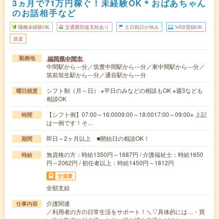
3ヵ月で71万円稼ぐ！未経験OK＊おばあちゃん
のお話相手など
職種未経験OK
交通費別途支給あり
土日祝日が休み
WEB登録OK
派遣
福岡県中間市
勤務地
中間駅から---分／筑豊中間駅から---分／東中間駅から---分／
筑前垣生駅から---分／通谷駅から---分
シフト制（月～日） ※平日のみなどの相談もOK ※週3なども
曜日頻度
相談OK
【シフト例】07:00～16:0009:00～18:0017:00～09:00※ 上記
時間
は一例です！そ…
即日～2ヶ月以上 ■開始日の相談OK！
期間
無資格の方：時給1350円～1687円 / 介護福祉士：時給1650
時給
円～2062円 / 初任者以上：時給1450円～1812円
交通費
全額支給
介護関連
仕事内容
／利用者の方の日常生活をサポート！＼▽具体的には…・買