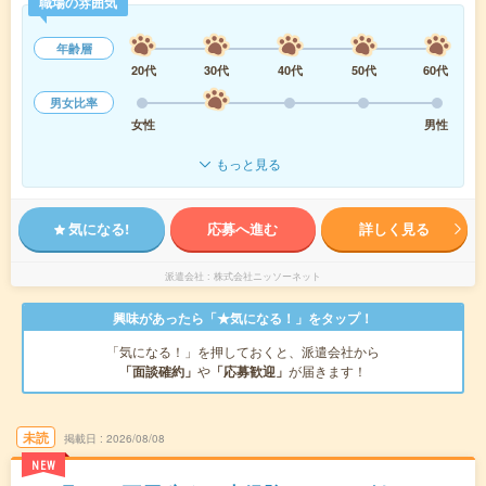
職場の雰囲気
年齢層
20代
30代
40代
50代
60代
男女比率
女性
男性
もっと見る
気になる!
応募へ進む
詳しく見る
派遣会社
株式会社ニッソーネット
興味があったら「★気になる！」をタップ！
「気になる！」を押しておくと、派遣会社から
「面談確約」
や
「応募歓迎」
が届きます！
未読
掲載日
2026/08/08
NEW