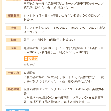
中間駅から---分／筑豊中間駅から---分／東中間駅から---分／
筑前垣生駅から---分／通谷駅から---分
シフト制（月～日） ※平日のみなどの相談もOK ※週3なども
曜日頻度
相談OK
【シフト例】07:00～16:0009:00～18:0017:00～09:00※ 上記
時間
は一例です！そ…
即日～2ヶ月以上 ■開始日の相談OK！
期間
無資格の方：時給1350円～1687円 / 介護福祉士：時給1650
時給
円～2062円 / 初任者以上：時給1450円～1812円
交通費
全額支給
介護関連
仕事内容
／利用者の方の日常生活をサポート！＼▽具体的には…・買
い物や散歩に付き添ったり・折り紙や体操などのレ…
職種未経験OK / ブランクOK / パソコンスキル不要 / 英語力不
応募資格
要
＼無資格＊未経験OK／★年齢不問・ブランクOK★履歴書不
要・来社不要（電話登録OK）★社会保険完備＼…