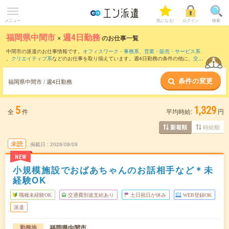
メニュー
気になる!
ログイン
検索
福岡県中間市
×
週4日勤務
のお仕事一覧
中間市の派遣のお仕事情報です。
オフィスワーク・事務系
、
営業・販売・サービス系
、
クリエイティブ系
などのお仕事を取り揃えています。週4日勤務の条件の他に、
交通
費別途支給あり
、
職種未経験OK
、
友だちと一緒の応募OK
などのこだわり条件も取り
揃えています。
条件の変更
福岡県中間市 / 週4日勤務
5
1,329
全
件
平均時給:
円
時給順
新着順
未読
掲載日
2026/08/09
NEW
小規模施設でおばあちゃんのお話相手など＊未
経験OK
職種未経験OK
交通費別途支給あり
土日祝日が休み
WEB登録OK
派遣
福岡県中間市
勤務地