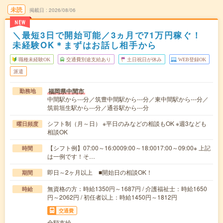
未読
掲載日
2026/08/06
NEW
＼最短3日で開始可能／3ヵ月で71万円稼ぐ！
未経験OK＊まずはお話し相手から
職種未経験OK
交通費別途支給あり
土日祝日が休み
WEB登録OK
派遣
福岡県中間市
勤務地
中間駅から---分／筑豊中間駅から---分／東中間駅から---分／
筑前垣生駅から---分／通谷駅から---分
シフト制（月～日） ※平日のみなどの相談もOK ※週3なども
曜日頻度
相談OK
【シフト例】07:00～16:0009:00～18:0017:00～09:00※ 上記
時間
は一例です！そ…
即日～2ヶ月以上 ■開始日の相談OK！
期間
無資格の方：時給1350円～1687円 / 介護福祉士：時給1650
時給
円～2062円 / 初任者以上：時給1450円～1812円
交通費
全額支給