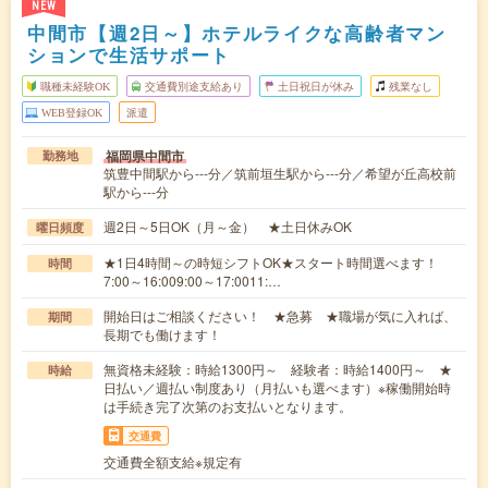
NEW
中間市【週2日～】ホテルライクな高齢者マン
ションで生活サポート
職種未経験OK
交通費別途支給あり
土日祝日が休み
残業なし
WEB登録OK
派遣
福岡県中間市
勤務地
筑豊中間駅から---分／筑前垣生駅から---分／希望が丘高校前
駅から---分
週2日～5日OK（月～金） ★土日休みOK
曜日頻度
★1日4時間～の時短シフトOK★スタート時間選べます！
時間
7:00～16:009:00～17:0011:…
開始日はご相談ください！ ★急募 ★職場が気に入れば、
期間
長期でも働けます！
無資格未経験：時給1300円～ 経験者：時給1400円～ ★
時給
日払い／週払い制度あり（月払いも選べます）※稼働開始時
は手続き完了次第のお支払いとなります。
交通費
交通費全額支給※規定有