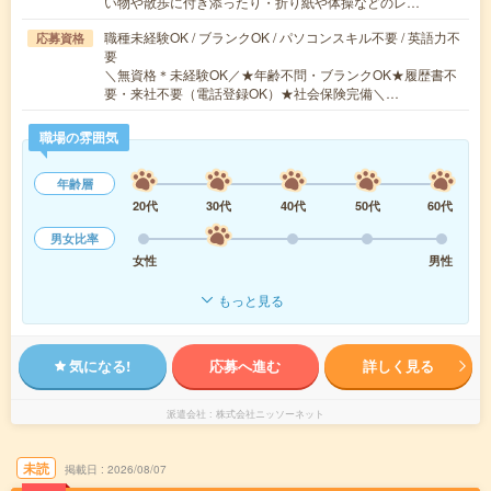
い物や散歩に付き添ったり・折り紙や体操などのレ…
職種未経験OK / ブランクOK / パソコンスキル不要 / 英語力不
応募資格
要
＼無資格＊未経験OK／★年齢不問・ブランクOK★履歴書不
要・来社不要（電話登録OK）★社会保険完備＼…
職場の雰囲気
年齢層
20代
30代
40代
50代
60代
男女比率
女性
男性
もっと見る
気になる!
応募へ進む
詳しく見る
派遣会社
株式会社ニッソーネット
未読
掲載日
2026/08/07