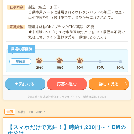
製造（組立・加工）
仕事内容
自動車用シートに使用されるウレタンパッドの加工・検査・
出荷準備を行うお仕事です。金型から成形されたウ…
職種未経験OK / ブランクOK / 英語力不要
応募資格
◆未経験OK！〇まずは事前登録だけでもOK！履歴書不要で
気軽にオンライン登録★氏名・職種などを入力す…
職場の雰囲気
年齢層
20代
30代
40代
50代
60代
気になる!
応募へ進む
詳しく見る
派遣会社
株式会社綜合キャリアオプション 製造事業部（全国）
未読
掲載日
2026/08/04
【スマホだけで完結！】時給1,200円～＊DMの
仕分け