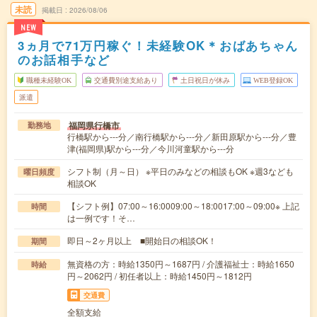
未読
掲載日
2026/08/06
NEW
3ヵ月で71万円稼ぐ！未経験OK＊おばあちゃん
のお話相手など
職種未経験OK
交通費別途支給あり
土日祝日が休み
WEB登録OK
派遣
福岡県行橋市
勤務地
行橋駅から---分／南行橋駅から---分／新田原駅から---分／豊
津(福岡県)駅から---分／今川河童駅から---分
シフト制（月～日） ※平日のみなどの相談もOK ※週3なども
曜日頻度
相談OK
【シフト例】07:00～16:0009:00～18:0017:00～09:00※ 上記
時間
は一例です！そ…
即日～2ヶ月以上 ■開始日の相談OK！
期間
無資格の方：時給1350円～1687円 / 介護福祉士：時給1650
時給
円～2062円 / 初任者以上：時給1450円～1812円
交通費
全額支給