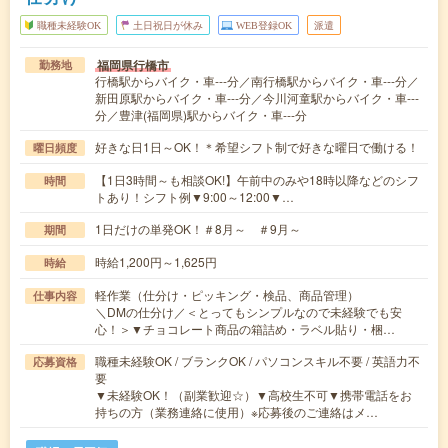
職種未経験OK
土日祝日が休み
WEB登録OK
派遣
福岡県行橋市
勤務地
行橋駅からバイク・車---分／南行橋駅からバイク・車---分／
新田原駅からバイク・車---分／今川河童駅からバイク・車---
分／豊津(福岡県)駅からバイク・車---分
好きな日1日～OK！＊希望シフト制で好きな曜日で働ける！
曜日頻度
【1日3時間～も相談OK!】午前中のみや18時以降などのシフ
時間
トあり！シフト例▼9:00～12:00▼…
1日だけの単発OK！＃8月～ ＃9月～
期間
時給1,200円～1,625円
時給
軽作業（仕分け・ピッキング・検品、商品管理）
仕事内容
＼DMの仕分け／＜とってもシンプルなので未経験でも安
心！＞▼チョコレート商品の箱詰め・ラベル貼り・梱…
職種未経験OK / ブランクOK / パソコンスキル不要 / 英語力不
応募資格
要
▼未経験OK！（副業歓迎☆）▼高校生不可▼携帯電話をお
持ちの方（業務連絡に使用）※応募後のご連絡はメ…