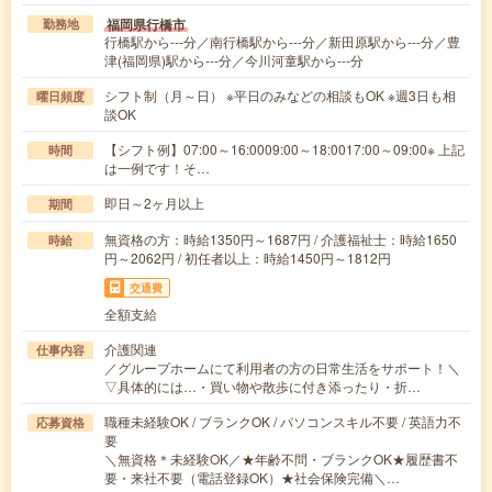
福岡県行橋市
勤務地
行橋駅から---分／南行橋駅から---分／新田原駅から---分／豊
津(福岡県)駅から---分／今川河童駅から---分
シフト制（月～日） ※平日のみなどの相談もOK ※週3日も相
曜日頻度
談OK
【シフト例】07:00～16:0009:00～18:0017:00～09:00※ 上記
時間
は一例です！そ…
即日～2ヶ月以上
期間
無資格の方：時給1350円～1687円 / 介護福祉士：時給1650
時給
円～2062円 / 初任者以上：時給1450円～1812円
交通費
全額支給
介護関連
仕事内容
／グループホームにて利用者の方の日常生活をサポート！＼
▽具体的には…・買い物や散歩に付き添ったり・折…
職種未経験OK / ブランクOK / パソコンスキル不要 / 英語力不
応募資格
要
＼無資格＊未経験OK／★年齢不問・ブランクOK★履歴書不
要・来社不要（電話登録OK）★社会保険完備＼…