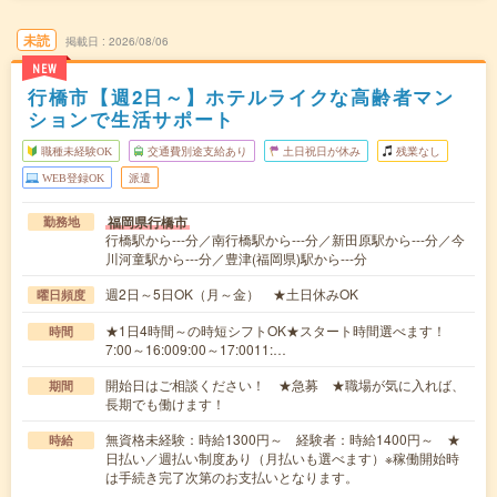
未読
掲載日
2026/08/06
NEW
行橋市【週2日～】ホテルライクな高齢者マン
ションで生活サポート
職種未経験OK
交通費別途支給あり
土日祝日が休み
残業なし
WEB登録OK
派遣
福岡県行橋市
勤務地
行橋駅から---分／南行橋駅から---分／新田原駅から---分／今
川河童駅から---分／豊津(福岡県)駅から---分
週2日～5日OK（月～金） ★土日休みOK
曜日頻度
★1日4時間～の時短シフトOK★スタート時間選べます！
時間
7:00～16:009:00～17:0011:…
開始日はご相談ください！ ★急募 ★職場が気に入れば、
期間
長期でも働けます！
無資格未経験：時給1300円～ 経験者：時給1400円～ ★
時給
日払い／週払い制度あり（月払いも選べます）※稼働開始時
は手続き完了次第のお支払いとなります。