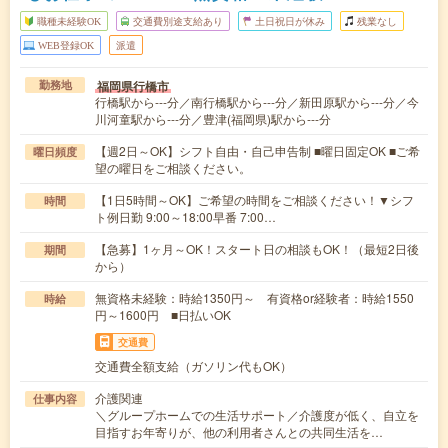
職種未経験OK
交通費別途支給あり
土日祝日が休み
残業なし
WEB登録OK
派遣
福岡県行橋市
勤務地
行橋駅から---分／南行橋駅から---分／新田原駅から---分／今
川河童駅から---分／豊津(福岡県)駅から---分
【週2日～OK】シフト自由・自己申告制 ■曜日固定OK ■ご希
曜日頻度
望の曜日をご相談ください。
【1日5時間～OK】ご希望の時間をご相談ください！▼シフ
時間
ト例日勤 9:00～18:00早番 7:00…
【急募】1ヶ月～OK！スタート日の相談もOK！（最短2日後
期間
から）
無資格未経験：時給1350円～ 有資格or経験者：時給1550
時給
円～1600円 ■日払いOK
交通費
交通費全額支給（ガソリン代もOK）
介護関連
仕事内容
＼グループホームでの生活サポート／介護度が低く、自立を
目指すお年寄りが、他の利用者さんとの共同生活を…