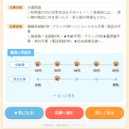
介護関連
仕事内容
／利用者の方の日常生活をサポート！＼▽具体的には…・買
い物や散歩に付き添ったり・折り紙や体操などのレ…
職種未経験OK / ブランクOK / パソコンスキル不要 / 英語力不
応募資格
要
＼無資格＊未経験OK／★年齢不問・ブランクOK★履歴書不
要・来社不要（電話登録OK）★社会保険完備＼…
職場の雰囲気
年齢層
20代
30代
40代
50代
60代
男女比率
女性
男性
もっと見る
気になる!
応募へ進む
詳しく見る
派遣会社
株式会社ニッソーネット