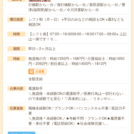
行橋駅から---分／南行橋駅から---分／新田原駅から---分／豊
津(福岡県)駅から---分／今川河童駅から---分
シフト制（月～日） ※平日のみなどの相談もOK ※週3なども
曜日頻度
相談OK
【シフト例】07:00～16:0009:00～18:0017:00～09:00※ 上記
時間
は一例です！そ…
即日～2ヶ月以上
期間
無資格の方：時給1350円～1687円 / 介護福祉士：時給1650
時給
円～2062円 / 初任者以上：時給1450円～1812円
交通費
全額支給
看護助手
仕事内容
＼無資格・未経験OKの看護助手／医療行為は一切行わない
ので未経験でも安心！▽具体的には…・リネンやシ…
職種未経験OK / ブランクOK / パソコンスキル不要 / 英語力不
応募資格
要
＼無資格＊未経験OK／★年齢不問・ブランクOK★履歴書不
要・来社不要（電話登録OK）★社会保険完備＼…