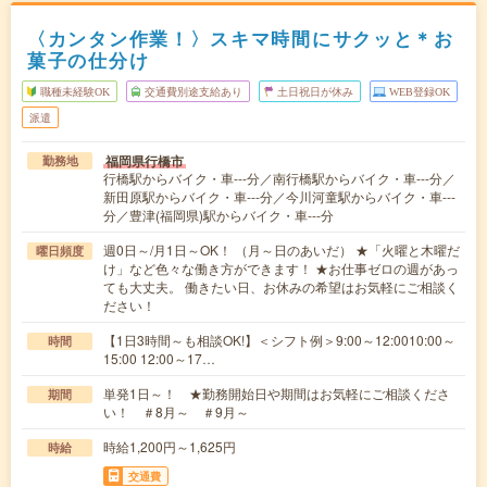
〈カンタン作業！〉スキマ時間にサクッと＊お
菓子の仕分け
職種未経験OK
交通費別途支給あり
土日祝日が休み
WEB登録OK
派遣
福岡県行橋市
勤務地
行橋駅からバイク・車---分／南行橋駅からバイク・車---分／
新田原駅からバイク・車---分／今川河童駅からバイク・車---
分／豊津(福岡県)駅からバイク・車---分
週0日～/月1日～OK！ （月～日のあいだ） ★「火曜と木曜だ
曜日頻度
け」など色々な働き方ができます！ ★お仕事ゼロの週があっ
ても大丈夫。 働きたい日、お休みの希望はお気軽にご相談く
ださい！
【1日3時間～も相談OK!】＜シフト例＞9:00～12:0010:00～
時間
15:00 12:00～17…
単発1日～！ ★勤務開始日や期間はお気軽にご相談くださ
期間
い！ ＃8月～ ＃9月～
時給1,200円～1,625円
時給
交通費