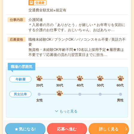
交通費
交通費全額支給※規定有
介護関連
仕事内容
＊入居者の方の「ありがとう」が嬉しい＊お年寄りを笑顔に
する介護のお仕事です。おじいちゃん、おばあちゃ…
職種未経験OK / ブランクOK / パソコンスキル不要 / 英語力不
応募資格
要
無資格・未経験OK年齢不問★10名以上採用予定★履歴書は
不要です▽応募後の流れ1)翌営業日までに担当…
職場の雰囲気
年齢層
20代
30代
40代
50代
60代
男女比率
女性
男性
もっと見る
気になる!
応募へ進む
詳しく見る