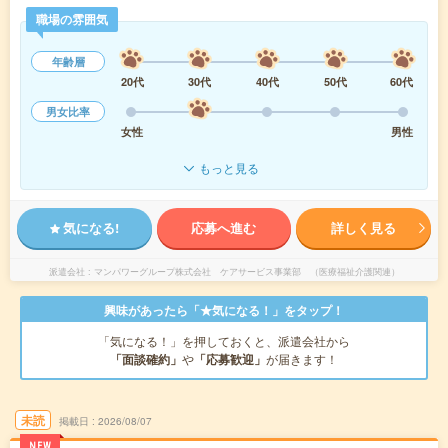
職場の雰囲気
年齢層
20代
30代
40代
50代
60代
男女比率
女性
男性
もっと見る
気になる!
応募へ進む
詳しく見る
派遣会社
マンパワーグループ株式会社 ケアサービス事業部 （医療福祉介護関連）
興味があったら「★気になる！」をタップ！
「気になる！」を押しておくと、派遣会社から
「面談確約」
や
「応募歓迎」
が届きます！
未読
掲載日
2026/08/07
NEW