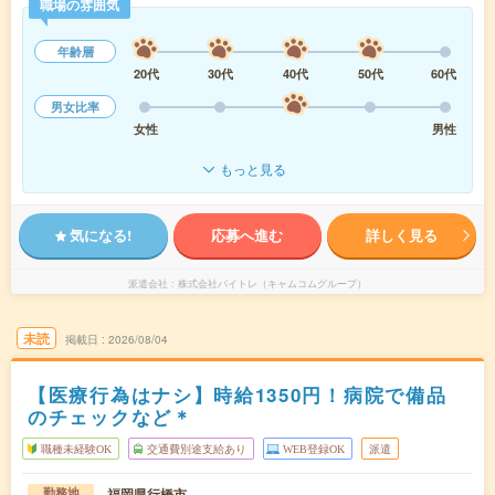
職場の雰囲気
年齢層
20代
30代
40代
50代
60代
男女比率
女性
男性
もっと見る
気になる!
応募へ進む
詳しく見る
派遣会社
株式会社バイトレ（キャムコムグループ）
未読
掲載日
2026/08/04
【医療行為はナシ】時給1350円！病院で備品
のチェックなど＊
職種未経験OK
交通費別途支給あり
WEB登録OK
派遣
福岡県行橋市
勤務地