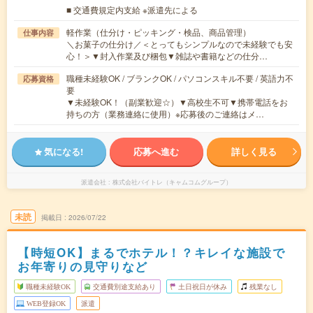
■ 交通費規定内支給 ※派遣先による
軽作業（仕分け・ピッキング・検品、商品管理）
仕事内容
＼お菓子の仕分け／＜とってもシンプルなので未経験でも安
心！＞▼封入作業及び梱包▼雑誌や書籍などの仕分…
職種未経験OK / ブランクOK / パソコンスキル不要 / 英語力不
応募資格
要
▼未経験OK！（副業歓迎☆）▼高校生不可▼携帯電話をお
持ちの方（業務連絡に使用）※応募後のご連絡はメ…
気になる!
応募へ進む
詳しく見る
派遣会社
株式会社バイトレ（キャムコムグループ）
未読
掲載日
2026/07/22
【時短OK】まるでホテル！？キレイな施設で
お年寄りの見守りなど
職種未経験OK
交通費別途支給あり
土日祝日が休み
残業なし
WEB登録OK
派遣