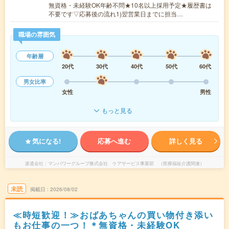
無資格・未経験OK年齢不問★10名以上採用予定★履歴書は
不要です▽応募後の流れ1)翌営業日までに担当…
職場の雰囲気
年齢層
20代
30代
40代
50代
60代
男女比率
女性
男性
もっと見る
気になる!
応募へ進む
詳しく見る
派遣会社
マンパワーグループ株式会社 ケアサービス事業部 （医療福祉介護関連）
未読
掲載日
2026/08/02
≪時短歓迎！≫おばあちゃんの買い物付き添い
もお仕事の一つ！＊無資格・未経験OK