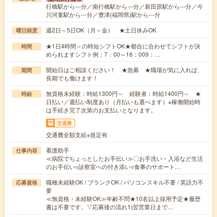
行橋駅から---分／南行橋駅から---分／新田原駅から---分／今
川河童駅から---分／豊津(福岡県)駅から---分
週2日～5日OK（月～金） ★土日休みOK
曜日頻度
★1日4時間～の時短シフトOK★都合に合わせてシフトが決
時間
められますシフト例：7：00～16：009：…
開始日はご相談ください！ ★急募 ★職場が気に入れば、
期間
長期でも働けます！
無資格未経験：時給1300円～ 経験者：時給1400円～ ★
時給
日払い／週払い制度あり（月払いも選べます）※稼働開始時
は手続き完了次第のお支払いとなります。
交通費
交通費全額支給※規定有
看護助手
仕事内容
≪病院でちょっとしたお手伝い≫〇お手洗い・入浴など生活
のお手伝い○診察室への付き添い○食事のサポート…
職種未経験OK / ブランクOK / パソコンスキル不要 / 英語力不
応募資格
要
≪無資格・未経験OK≫年齢不問★10名以上採用予定★履歴
書は不要です。▽応募後の流れ1)翌営業日まで…