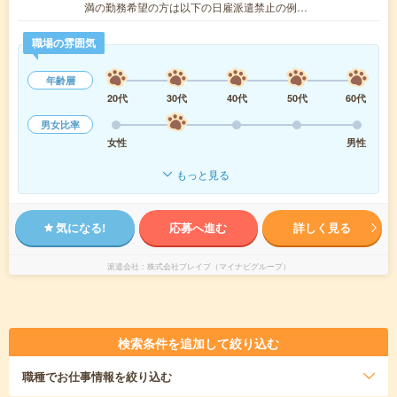
満の勤務希望の方は以下の日雇派遣禁止の例…
職場の雰囲気
年齢層
20代
30代
40代
50代
60代
男女比率
女性
男性
もっと見る
気になる!
応募へ進む
詳しく見る
派遣会社
株式会社ブレイブ（マイナビグループ）
検索条件を追加して絞り込む
職種
でお仕事情報を絞り込む