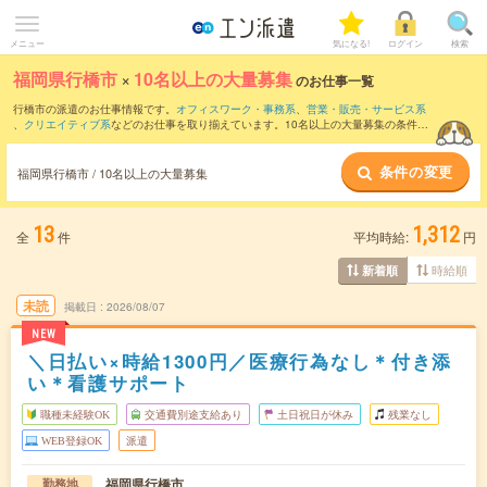
メニュー
気になる!
ログイン
検索
福岡県行橋市
×
10名以上の大量募集
のお仕事一覧
行橋市の派遣のお仕事情報です。
オフィスワーク・事務系
、
営業・販売・サービス系
、
クリエイティブ系
などのお仕事を取り揃えています。10名以上の大量募集の条件の
他に、
交通費別途支給あり
、
職種未経験OK
、
友だちと一緒の応募OK
などのこだわり
条件も取り揃えています。
条件の変更
福岡県行橋市 / 10名以上の大量募集
13
1,312
全
件
平均時給:
円
時給順
新着順
未読
掲載日
2026/08/07
NEW
＼日払い×時給1300円／医療行為なし＊付き添
い＊看護サポート
職種未経験OK
交通費別途支給あり
土日祝日が休み
残業なし
WEB登録OK
派遣
福岡県行橋市
勤務地