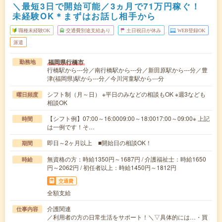
＼最短3日で開始可能／3ヵ月で71万円稼ぐ！
未経験OK＊まずはお話し相手から
職種未経験OK
交通費別途支給あり
土日祝日が休み
WEB登録OK
派遣
福岡県行橋市
勤務地
行橋駅から---分／南行橋駅から---分／新田原駅から---分／豊
津(福岡県)駅から---分／今川河童駅から---分
シフト制（月～日） ※平日のみなどの相談もOK ※週3なども
曜日頻度
相談OK
【シフト例】07:00～16:0009:00～18:0017:00～09:00※ 上記
時間
は一例です！そ…
即日～2ヶ月以上 ■開始日の相談OK！
期間
無資格の方：時給1350円～1687円 / 介護福祉士：時給1650
時給
円～2062円 / 初任者以上：時給1450円～1812円
交通費
全額支給
介護関連
仕事内容
／利用者の方の日常生活をサポート！＼▽具体的には…・買