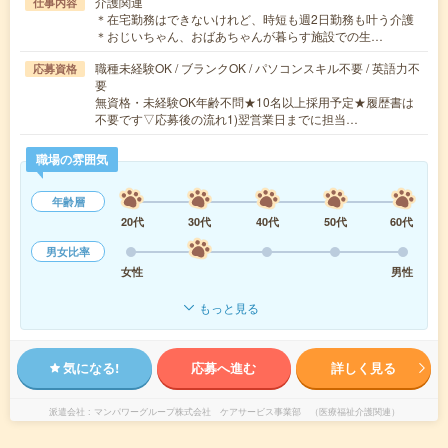
介護関連
仕事内容
＊在宅勤務はできないけれど、時短も週2日勤務も叶う介護
＊おじいちゃん、おばあちゃんが暮らす施設での生…
職種未経験OK / ブランクOK / パソコンスキル不要 / 英語力不
応募資格
要
無資格・未経験OK年齢不問★10名以上採用予定★履歴書は
不要です▽応募後の流れ1)翌営業日までに担当…
職場の雰囲気
年齢層
20代
30代
40代
50代
60代
男女比率
女性
男性
もっと見る
気になる!
応募へ進む
詳しく見る
派遣会社
マンパワーグループ株式会社 ケアサービス事業部 （医療福祉介護関連）