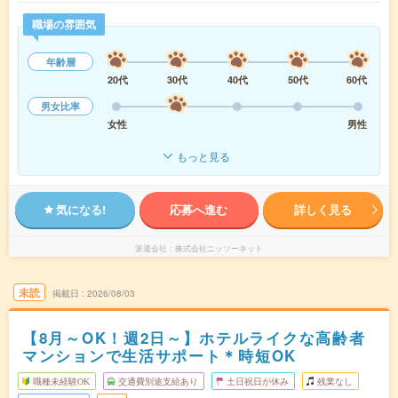
職場の雰囲気
年齢層
20代
30代
40代
50代
60代
男女比率
女性
男性
もっと見る
気になる!
応募へ進む
詳しく見る
派遣会社
株式会社ニッソーネット
未読
掲載日
2026/08/03
【8月～OK！週2日～】ホテルライクな高齢者
マンションで生活サポート＊時短OK
職種未経験OK
交通費別途支給あり
土日祝日が休み
残業なし