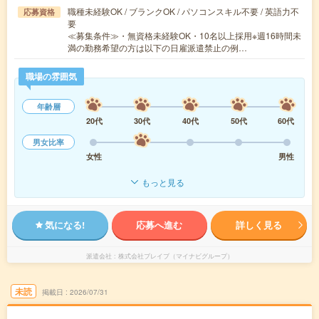
職種未経験OK / ブランクOK / パソコンスキル不要 / 英語力不
応募資格
要
≪募集条件≫・無資格未経験OK・10名以上採用※週16時間未
満の勤務希望の方は以下の日雇派遣禁止の例…
職場の雰囲気
年齢層
20代
30代
40代
50代
60代
男女比率
女性
男性
もっと見る
気になる!
応募へ進む
詳しく見る
派遣会社
株式会社ブレイブ（マイナビグループ）
未読
掲載日
2026/07/31