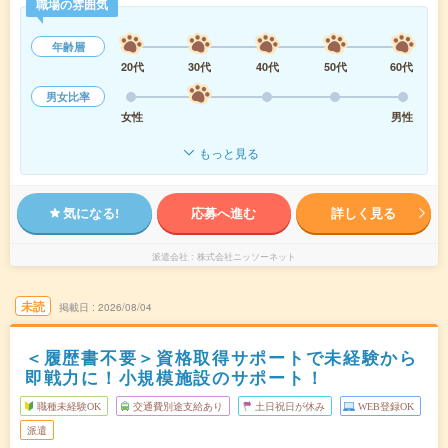
職場の雰囲気
年齢層
20代
30代
40代
50代
60代
男女比率
女性
男性
もっと見る
気になる!
応募へ進む
詳しく見る
派遣会社
株式会社ニッソーネット
未読
掲載日
2026/08/04
＜履歴書不要＞資格取得サポートで未経験から
即戦力に！小規模施設のサポート！
職種未経験OK
交通費別途支給あり
土日祝日が休み
WEB登録OK
派遣