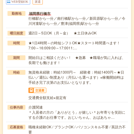
WEB登録OK
派遣
福岡県行橋市
勤務地
行橋駅から---分／南行橋駅から---分／新田原駅から---分／今
川河童駅から---分／豊津(福岡県)駅から---分
週2日～5日OK（月～金） ★土日休みOK
曜日頻度
★1日4時間～の時短シフトOK★スタート時間選べます！
時間
7:00～16:009:00～17:0011:…
開始日はご相談ください！ ★急募 ★職場が気に入れば、
期間
長期でも働けます！
無資格未経験：時給1300円～ 経験者：時給1400円～★日
時給
払い／週払い制度あり（月払いも選べます）※稼働開始時は
手続き完了次第のお支払いとなります。
交通費
交通費全額支給※規定有
介護関連
仕事内容
＊入居者の方の「ありがとう」が嬉しい＊お年寄りを笑顔に
する介護のお仕事です。おじいちゃん、おばあちゃ…
職種未経験OK / ブランクOK / パソコンスキル不要 / 英語力不
応募資格
要