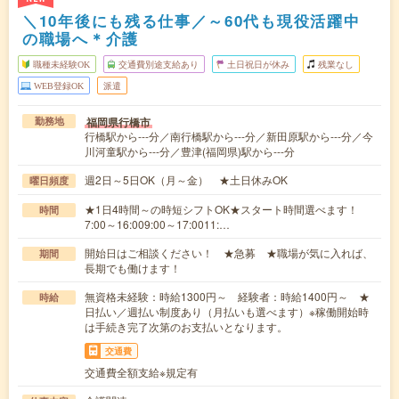
＼10年後にも残る仕事／～60代も現役活躍中
の職場へ＊介護
職種未経験OK
交通費別途支給あり
土日祝日が休み
残業なし
WEB登録OK
派遣
福岡県行橋市
勤務地
行橋駅から---分／南行橋駅から---分／新田原駅から---分／今
川河童駅から---分／豊津(福岡県)駅から---分
週2日～5日OK（月～金） ★土日休みOK
曜日頻度
★1日4時間～の時短シフトOK★スタート時間選べます！
時間
7:00～16:009:00～17:0011:…
開始日はご相談ください！ ★急募 ★職場が気に入れば、
期間
長期でも働けます！
無資格未経験：時給1300円～ 経験者：時給1400円～ ★
時給
日払い／週払い制度あり（月払いも選べます）※稼働開始時
は手続き完了次第のお支払いとなります。
交通費
交通費全額支給※規定有