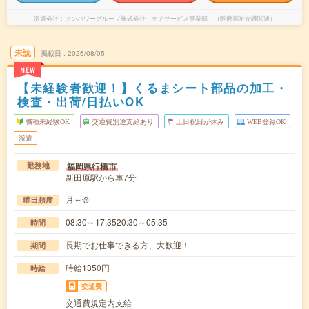
派遣会社
マンパワーグループ株式会社 ケアサービス事業部 （医療福祉介護関連）
未読
掲載日
2026/08/05
NEW
【未経験者歓迎！】くるまシート部品の加工・
検査・出荷/日払いOK
職種未経験OK
交通費別途支給あり
土日祝日が休み
WEB登録OK
派遣
福岡県行橋市
勤務地
新田原駅から車7分
月～金
曜日頻度
08:30～17:3520:30～05:35
時間
長期でお仕事できる方、大歓迎！
期間
時給1350円
時給
交通費
交通費規定内支給