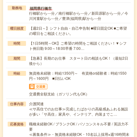
福岡県行橋市
勤務地
行橋駅から---分／南行橋駅から---分／新田原駅から---分／今
川河童駅から---分／豊津(福岡県)駅から---分
【週2日～】シフト自由・自己申告制 ■曜日固定OK ■ご希望
曜日頻度
の曜日をご相談ください。
【1日5時間～OK】ご希望の時間をご相談ください！▼シフ
時間
ト例日勤 9:00～18:00早番 7:00…
【急募】長期のお仕事 スタート日の相談もOK！（最短2日
期間
後から）
無資格未経験：時給1350円～ 有資格or経験者：時給1550
時給
円～1600円 ■日払いOK
交通費
交通費全額支給（ガソリン代もOK）
介護関連
仕事内容
≪サ高住でのお仕事≫完成したばかりの高級感あふれる施設
が多い「サ高住」家具や、インテリア、内装までこ…
職種未経験OK / ブランクOK / パソコンスキル不要 / 英語力不
応募資格
要
≪募集条件≫・無資格未経験OK・10名以上採用※週16時間未