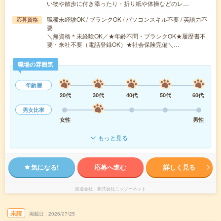
い物や散歩に付き添ったり・折り紙や体操などのレ…
職種未経験OK / ブランクOK / パソコンスキル不要 / 英語力不
応募資格
要
＼無資格＊未経験OK／★年齢不問・ブランクOK★履歴書不
要・来社不要（電話登録OK）★社会保険完備＼…
職場の雰囲気
年齢層
20代
30代
40代
50代
60代
男女比率
女性
男性
もっと見る
気になる!
応募へ進む
詳しく見る
派遣会社
株式会社ニッソーネット
未読
掲載日
2026/07/25