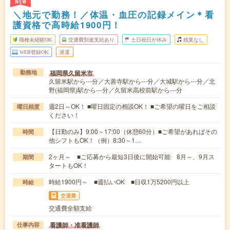
NEW
＼地元で勤務！／体温・血圧の記録メイン＊看
護資格で高時給1900円！
職種未経験OK
交通費別途支給あり
土日祝日が休み
残業なし
WEB登録OK
派遣
福岡県久留米市
勤務地
久留米駅から---分／大善寺駅から---分／大城駅から---分／北
野(福岡県)駅から---分／久留米高校前駅から---分
週2日～OK！ ■曜日固定の相談OK！ ■ご希望の曜日をご相談
曜日頻度
ください！
【日勤のみ】9:00～17:00（休憩60分）■ご希望があればその
時間
他シフトもOK！（例）8:30～1…
2ヶ月～ ■ご応募から最短3日後に開始可能 8月～、9月ス
期間
タートもOK！
時給1900円～ ■週払いOK ■日収1万5200円以上
時給
交通費
交通費全額支給
看護師・准看護師
仕事内容