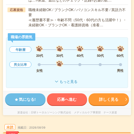
職種未経験OK / ブランクOK / パソコンスキル不要 / 英語力不
応募資格
要
≪履歴書不要≫・年齢不問（50代・60代の方も活躍中！）・
未経験OK・ブランクOK・看護師資格（准看…
職場の雰囲気
年齢層
20代
30代
40代
50代
60代
男女比率
女性
男性
もっと見る
気になる!
応募へ進む
詳しく見る
派遣会社
日研トータルソーシング株式会社 メディカルケア事業部 ナース派遣
未読
掲載日
2026/08/09