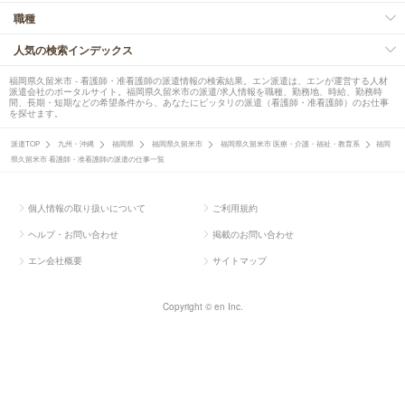
職種
人気の検索インデックス
福岡県久留米市 - 看護師・准看護師の派遣情報の検索結果。エン派遣は、エンが運営する人材
派遣会社のポータルサイト。福岡県久留米市の派遣/求人情報を職種、勤務地、時給、勤務時
間、長期・短期などの希望条件から、あなたにピッタリの派遣（看護師・准看護師）のお仕事
を探せます。
派遣TOP
九州・沖縄
福岡県
福岡県久留米市
福岡県久留米市 医療・介護・福祉・教育系
福岡
県久留米市 看護師・准看護師の派遣の仕事一覧
個人情報の取り扱いについて
ご利用規約
ヘルプ・お問い合わせ
掲載のお問い合わせ
エン会社概要
サイトマップ
Copyright © en Inc.