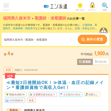
メニュー
気になる!
ログイン
検索
福岡県久留米市
×
看護師・准看護師
のお仕事一覧
久留米市の派遣のお仕事情報です。看護師・准看護師のお仕事の他に、
介護関連
、
看
護助手
、
医療事務・病院受付
などを取り揃えています。さらに、
短期
・
単発
などの期
間や、
職種未経験OK
などのこだわり条件で絞り込んでいただけます。職種辞典：
看護
師・准看護師のお仕事とは？とは？
条件の変更
福岡県久留米市 / 看護師・准看護師
4
1,900
全
件
平均時給:
円
時給順
新着順
未読
掲載日
2026/08/09
NEW
≪最短3日後開始OK！≫体温・血圧の記録メイ
ン＊看護師資格で高収入Get！
職種未経験OK
交通費別途支給あり
土日祝日が休み
残業なし
WEB登録OK
派遣
福岡県久留米市
勤務地