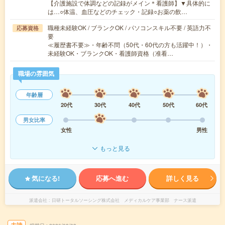
【介護施設で体調などの記録がメイン＊看護師】▼具体的に
は…○体温、血圧などのチェック・記録○お薬の飲…
職種未経験OK / ブランクOK / パソコンスキル不要 / 英語力不
応募資格
要
≪履歴書不要≫・年齢不問（50代・60代の方も活躍中！）・
未経験OK・ブランクOK・看護師資格（准看…
職場の雰囲気
年齢層
20代
30代
40代
50代
60代
男女比率
女性
男性
もっと見る
気になる!
応募へ進む
詳しく見る
派遣会社
日研トータルソーシング株式会社 メディカルケア事業部 ナース派遣