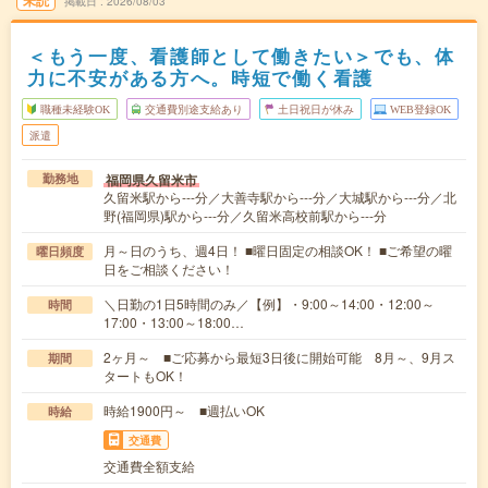
未読
掲載日
2026/08/03
＜もう一度、看護師として働きたい＞でも、体
力に不安がある方へ。時短で働く看護
職種未経験OK
交通費別途支給あり
土日祝日が休み
WEB登録OK
派遣
福岡県久留米市
勤務地
久留米駅から---分／大善寺駅から---分／大城駅から---分／北
野(福岡県)駅から---分／久留米高校前駅から---分
月～日のうち、週4日！ ■曜日固定の相談OK！ ■ご希望の曜
曜日頻度
日をご相談ください！
＼日勤の1日5時間のみ／【例】・9:00～14:00・12:00～
時間
17:00・13:00～18:00…
2ヶ月～ ■ご応募から最短3日後に開始可能 8月～、9月ス
期間
タートもOK！
時給1900円～ ■週払いOK
時給
交通費
交通費全額支給