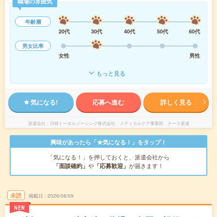
職場の雰囲気
年齢層
20代
30代
40代
50代
60代
男女比率
女性
男性
もっと見る
気になる!
応募へ進む
詳しく見る
派遣会社
日研トータルソーシング株式会社 メディカルケア事業部 ナース派遣
興味があったら「★気になる！」をタップ！
「気になる！」を押しておくと、派遣会社から
「面談確約」
や
「応募歓迎」
が届きます！
未読
掲載日
2026/08/09
NEW