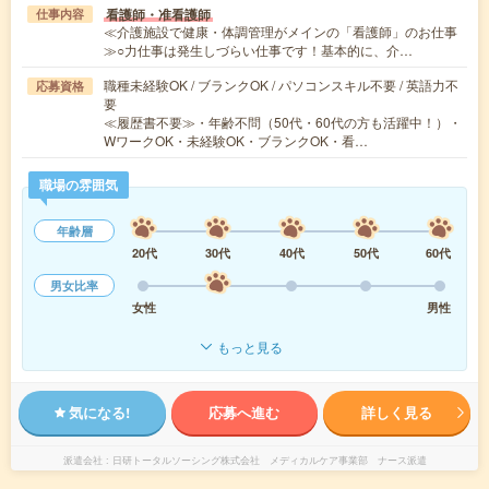
看護師・准看護師
仕事内容
≪介護施設で健康・体調管理がメインの「看護師」のお仕事
≫○力仕事は発生しづらい仕事です！基本的に、介…
職種未経験OK / ブランクOK / パソコンスキル不要 / 英語力不
応募資格
要
≪履歴書不要≫・年齢不問（50代・60代の方も活躍中！）・
WワークOK・未経験OK・ブランクOK・看…
職場の雰囲気
年齢層
20代
30代
40代
50代
60代
男女比率
女性
男性
もっと見る
気になる!
応募へ進む
詳しく見る
派遣会社
日研トータルソーシング株式会社 メディカルケア事業部 ナース派遣