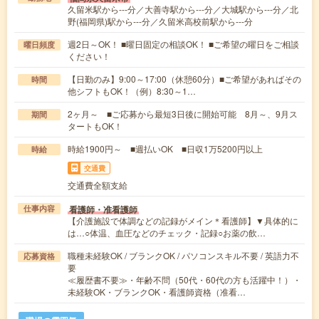
久留米駅から---分／大善寺駅から---分／大城駅から---分／北
野(福岡県)駅から---分／久留米高校前駅から---分
週2日～OK！ ■曜日固定の相談OK！ ■ご希望の曜日をご相談
曜日頻度
ください！
【日勤のみ】9:00～17:00（休憩60分）■ご希望があればその
時間
他シフトもOK！（例）8:30～1…
2ヶ月～ ■ご応募から最短3日後に開始可能 8月～、9月ス
期間
タートもOK！
時給1900円～ ■週払いOK ■日収1万5200円以上
時給
交通費
交通費全額支給
看護師・准看護師
仕事内容
【介護施設で体調などの記録がメイン＊看護師】▼具体的に
は…○体温、血圧などのチェック・記録○お薬の飲…
職種未経験OK / ブランクOK / パソコンスキル不要 / 英語力不
応募資格
要
≪履歴書不要≫・年齢不問（50代・60代の方も活躍中！）・
未経験OK・ブランクOK・看護師資格（准看…