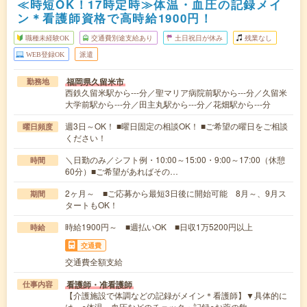
≪時短OK！17時定時≫体温・血圧の記録メイ
ン＊看護師資格で高時給1900円！
職種未経験OK
交通費別途支給あり
土日祝日が休み
残業なし
WEB登録OK
派遣
福岡県久留米市
勤務地
西鉄久留米駅から---分／聖マリア病院前駅から---分／久留米
大学前駅から---分／田主丸駅から---分／花畑駅から---分
週3日～OK！ ■曜日固定の相談OK！ ■ご希望の曜日をご相談
曜日頻度
ください！
＼日勤のみ／シフト例・10:00～15:00・9:00～17:00（休憩
時間
60分）■ご希望があればその…
2ヶ月～ ■ご応募から最短3日後に開始可能 8月～、9月ス
期間
タートもOK！
時給1900円～ ■週払いOK ■日収1万5200円以上
時給
交通費
交通費全額支給
看護師・准看護師
仕事内容
【介護施設で体調などの記録がメイン＊看護師】▼具体的に
は…○体温、血圧などのチェック・記録○お薬の飲…