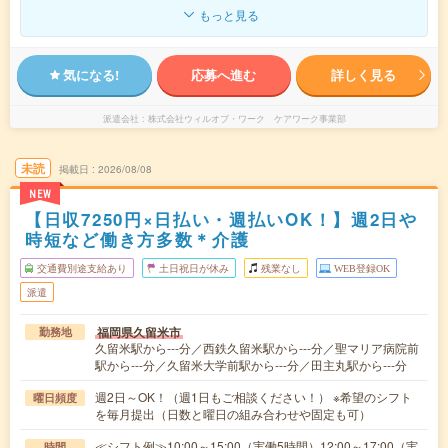
もっと見る
気になる!
応募へ進む
詳しく見る
派遣会社
株式会社ウィルオブ・ワーク ケアワーク事業部
未読
掲載日
2026/08/08
NEW
【日収7250円×日払い・週払いOK！】週2日や
時短など働き方多数＊介護
交通費別途支給あり
土日祝日が休み
残業なし
WEB登録OK
派遣
福岡県久留米市
勤務地
久留米駅から---分／西鉄久留米駅から---分／聖マリア病院前
駅から---分／久留米大学前駅から---分／田主丸駅から---分
週2日～OK！（週1日もご相談ください！） ※希望のシフト
曜日頻度
を毎月提出（日数と曜日の組み合わせや固定も可）
≪シフト例≫10:00～15:00（実働5時間）12:00～17:00（実
時間