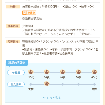
無資格未経験：時給1300円～ ■週払いOK ■扶養内OK
時給
交通費
交通費全額支給
介護関連
仕事内容
／無資格未経験から始める介護施設での生活サポート！＼
「話し相手になって、うんうんとうなずく」「天気が…
職種未経験OK / ブランクOK / パソコンスキル不要 / 英語力不
応募資格
要
■無資格・未経験OK！■年齢・学歴不問！ブランクOK!■10名
以上採用予定！■履歴書不要■社会保険完…
職場の雰囲気
年齢層
20代
30代
40代
50代
60代
男女比率
女性
男性
もっと見る