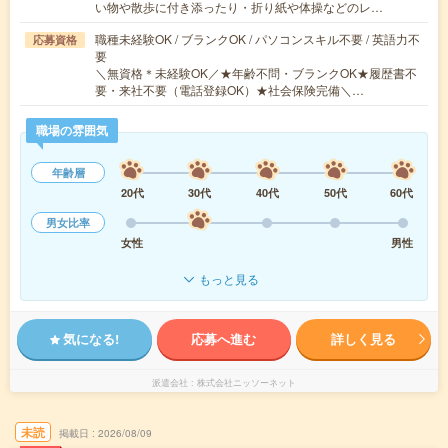
い物や散歩に付き添ったり・折り紙や体操などのレ…
職種未経験OK / ブランクOK / パソコンスキル不要 / 英語力不
応募資格
要
＼無資格＊未経験OK／★年齢不問・ブランクOK★履歴書不
要・来社不要（電話登録OK）★社会保険完備＼…
職場の雰囲気
年齢層
20代
30代
40代
50代
60代
男女比率
女性
男性
もっと見る
気になる!
応募へ進む
詳しく見る
派遣会社
株式会社ニッソーネット
未読
掲載日
2026/08/09