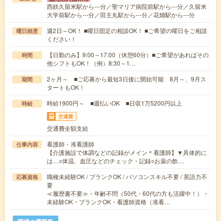
西鉄久留米駅から---分／聖マリア病院前駅から---分／久留米
大学前駅から---分／田主丸駅から---分／花畑駅から---分
週2日～OK！ ■曜日固定の相談OK！ ■ご希望の曜日をご相談
曜日頻度
ください！
【日勤のみ】9:00～17:00（休憩60分）■ご希望があればその
時間
他シフトもOK！（例）8:30～1…
2ヶ月～ ■ご応募から最短3日後に開始可能 8月～、9月ス
期間
タートもOK！
時給1900円～ ■週払いOK ■日収1万5200円以上
時給
交通費
交通費全額支給
看護師・准看護師
仕事内容
【介護施設で体調などの記録がメイン＊看護師】▼具体的に
は…○体温、血圧などのチェック・記録○お薬の飲…
職種未経験OK / ブランクOK / パソコンスキル不要 / 英語力不
応募資格
要
≪履歴書不要≫・年齢不問（50代・60代の方も活躍中！）・
未経験OK・ブランクOK・看護師資格（准看…