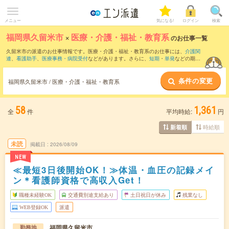
メニュー
気になる!
ログイン
検索
福岡県久留米市
×
医療・介護・福祉・教育系
のお仕事一覧
久留米市の派遣のお仕事情報です。医療・介護・福祉・教育系のお仕事には、
介護関
連
、
看護助手
、
医療事務・病院受付
などがあります。さらに、
短期
・
単発
などの期間
や、
職種未経験OK
などのこだわり条件で絞り込んでいただけます。
条件の変更
福岡県久留米市 / 医療・介護・福祉・教育系
58
1,361
全
件
平均時給:
円
時給順
新着順
未読
掲載日
2026/08/09
NEW
≪最短3日後開始OK！≫体温・血圧の記録メイ
ン＊看護師資格で高収入Get！
職種未経験OK
交通費別途支給あり
土日祝日が休み
残業なし
WEB登録OK
派遣
福岡県久留米市
勤務地