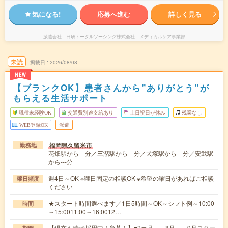
気になる!
応募へ進む
詳しく見る
派遣会社
日研トータルソーシング株式会社 メディカルケア事業部
未読
掲載日
2026/08/08
NEW
【ブランクOK】患者さんから”ありがとう”が
もらえる生活サポート
職種未経験OK
交通費別途支給あり
土日祝日が休み
残業なし
WEB登録OK
派遣
福岡県久留米市
勤務地
花畑駅から---分／三潴駅から---分／犬塚駅から---分／安武駅
から---分
週4日～OK ※曜日固定の相談OK ※希望の曜日があればご相談
曜日頻度
ください
★スタート時間選べます／1日5時間～OK～シフト例～10:00
時間
～15:0011:00～16:0012…
【現在も積極採用中！急募！】■2カ月～ 8月～、9月スター