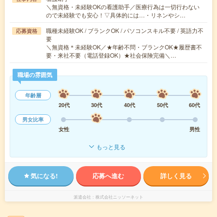
＼無資格・未経験OKの看護助手／医療行為は一切行わない
ので未経験でも安心！▽具体的には…・リネンやシ…
職種未経験OK / ブランクOK / パソコンスキル不要 / 英語力不
応募資格
要
＼無資格＊未経験OK／★年齢不問・ブランクOK★履歴書不
要・来社不要（電話登録OK）★社会保険完備＼…
職場の雰囲気
年齢層
20代
30代
40代
50代
60代
男女比率
女性
男性
もっと見る
気になる!
応募へ進む
詳しく見る
派遣会社
株式会社ニッソーネット