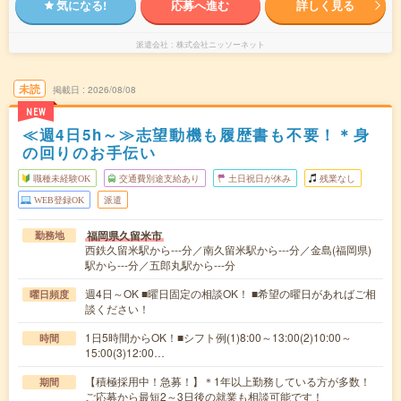
気になる!
応募へ進む
詳しく見る
派遣会社
株式会社ニッソーネット
未読
掲載日
2026/08/08
NEW
≪週4日5h～≫志望動機も履歴書も不要！＊身
の回りのお手伝い
職種未経験OK
交通費別途支給あり
土日祝日が休み
残業なし
WEB登録OK
派遣
福岡県久留米市
勤務地
西鉄久留米駅から---分／南久留米駅から---分／金島(福岡県)
駅から---分／五郎丸駅から---分
週4日～OK ■曜日固定の相談OK！ ■希望の曜日があればご相
曜日頻度
談ください！
1日5時間からOK！■シフト例(1)8:00～13:00(2)10:00～
時間
15:00(3)12:00…
【積極採用中！急募！】＊1年以上勤務している方が多数！
期間
ご応募から最短2～3日後の就業も相談可能です！