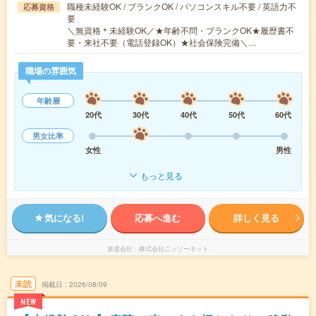
職種未経験OK / ブランクOK / パソコンスキル不要 / 英語力不
応募資格
要
＼無資格＊未経験OK／★年齢不問・ブランクOK★履歴書不
要・来社不要（電話登録OK）★社会保険完備＼…
職場の雰囲気
年齢層
20代
30代
40代
50代
60代
男女比率
女性
男性
もっと見る
気になる!
応募へ進む
詳しく見る
派遣会社
株式会社ニッソーネット
未読
掲載日
2026/08/09
NEW