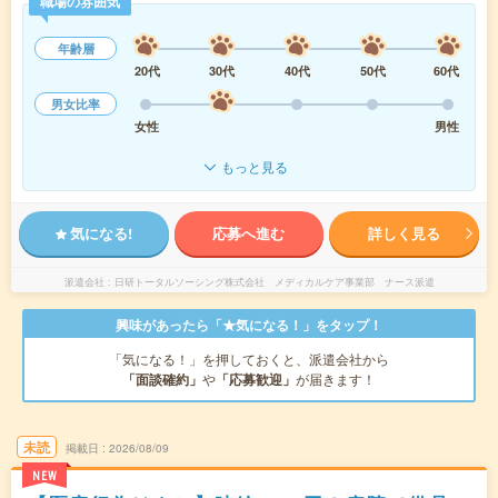
職場の雰囲気
年齢層
20代
30代
40代
50代
60代
男女比率
女性
男性
もっと見る
気になる!
応募へ進む
詳しく見る
派遣会社
日研トータルソーシング株式会社 メディカルケア事業部 ナース派遣
興味があったら「★気になる！」をタップ！
「気になる！」を押しておくと、派遣会社から
「面談確約」
や
「応募歓迎」
が届きます！
未読
掲載日
2026/08/09
NEW