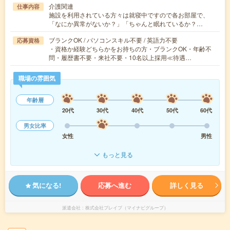
介護関連
仕事内容
施設を利用されている方々は就寝中ですので各お部屋で、
「なにか異常がないか？」「ちゃんと眠れているか？…
ブランクOK / パソコンスキル不要 / 英語力不要
応募資格
・資格か経験どちらかをお持ちの方・ブランクOK・年齢不
問・履歴書不要・来社不要・10名以上採用≪待遇…
職場の雰囲気
年齢層
20代
30代
40代
50代
60代
男女比率
女性
男性
もっと見る
気になる!
応募へ進む
詳しく見る
派遣会社
株式会社ブレイブ（マイナビグループ）