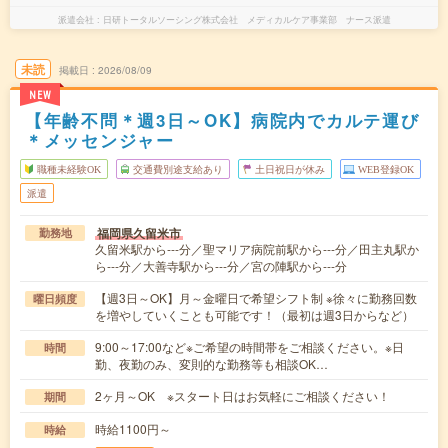
派遣会社
日研トータルソーシング株式会社 メディカルケア事業部 ナース派遣
未読
掲載日
2026/08/09
NEW
【年齢不問＊週3日～OK】病院内でカルテ運び
＊メッセンジャー
職種未経験OK
交通費別途支給あり
土日祝日が休み
WEB登録OK
派遣
福岡県久留米市
勤務地
久留米駅から---分／聖マリア病院前駅から---分／田主丸駅か
ら---分／大善寺駅から---分／宮の陣駅から---分
【週3日～OK】月～金曜日で希望シフト制 ※徐々に勤務回数
曜日頻度
を増やしていくことも可能です！（最初は週3日からなど）
9:00～17:00など※ご希望の時間帯をご相談ください。※日
時間
勤、夜勤のみ、変則的な勤務等も相談OK…
2ヶ月～OK ※スタート日はお気軽にご相談ください！
期間
時給1100円～
時給