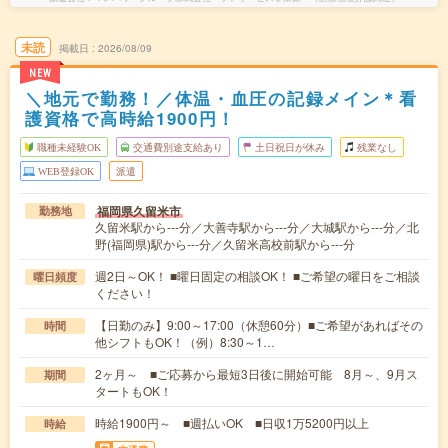
未読
掲載日
2026/08/09
NEW
＼地元で勤務！／体温・血圧の記録メイン＊看
護資格で高時給1900円！
職種未経験OK
交通費別途支給あり
土日祝日が休み
残業なし
WEB登録OK
派遣
福岡県久留米市
勤務地
久留米駅から---分／大善寺駅から---分／大城駅から---分／北
野(福岡県)駅から---分／久留米高校前駅から---分
週2日～OK！ ■曜日固定の相談OK！ ■ご希望の曜日をご相談
曜日頻度
ください！
【日勤のみ】9:00～17:00（休憩60分）■ご希望があればその
時間
他シフトもOK！（例）8:30～1…
2ヶ月～ ■ご応募から最短3日後に開始可能 8月～、9月ス
期間
タートもOK！
時給1900円～ ■週払いOK ■日収1万5200円以上
時給