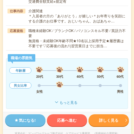
交通費全額支給※規定有
介護関連
仕事内容
＊入居者の方の「ありがとう」が嬉しい＊お年寄りを笑顔に
する介護のお仕事です。おじいちゃん、おばあちゃ…
職種未経験OK / ブランクOK / パソコンスキル不要 / 英語力不
応募資格
要
無資格・未経験OK年齢不問★10名以上採用予定★履歴書は
不要です▽応募後の流れ1)翌営業日までに担当…
職場の雰囲気
年齢層
20代
30代
40代
50代
60代
男女比率
女性
男性
もっと見る
気になる!
応募へ進む
詳しく見る
派遣会社
マンパワーグループ株式会社 ケアサービス事業部 （医療福祉介護関連）