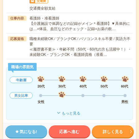
交通費
交通費全額支給
看護師・准看護師
仕事内容
【介護施設で体調などの記録がメイン＊看護師】▼具体的に
は…○体温、血圧などのチェック・記録○お薬の飲…
職種未経験OK / ブランクOK / パソコンスキル不要 / 英語力不
応募資格
要
≪履歴書不要≫・年齢不問（50代・60代の方も活躍中！）・
未経験OK・ブランクOK・看護師資格（准看…
職場の雰囲気
年齢層
20代
30代
40代
50代
60代
男女比率
女性
男性
もっと見る
気になる!
応募へ進む
詳しく見る