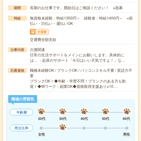
長期のお仕事です。開始日はご相談ください！ ※急募
期間
無資格未経験：時給1350円～ 経験者：時給1400円～ ※前
時給
払い・日払い・週払いOK
交通費
交通費全額支給
介護関連
仕事内容
日常の生活サポートをメインにお願いします。具体的に
は… ・起床のサポート「今日はいい天気ですよ！」な…
職種未経験OK / ブランクOK / パソコンスキル不要 / 英語力不
応募資格
要
ブランクOK！◆年齢・学歴不問！ブランクのある方も歓
迎！◆Wワーク・副業OK◆資格取得支援あり※10…
職場の雰囲気
年齢層
20代
30代
40代
50代
60代
男女比率
女性
男性