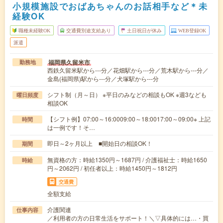
小規模施設でおばあちゃんのお話相手など＊未
経験OK
職種未経験OK
交通費別途支給あり
土日祝日が休み
WEB登録OK
派遣
福岡県久留米市
勤務地
西鉄久留米駅から---分／花畑駅から---分／荒木駅から---分／
金島(福岡県)駅から---分／犬塚駅から---分
シフト制（月～日） ※平日のみなどの相談もOK ※週3なども
曜日頻度
相談OK
【シフト例】07:00～16:0009:00～18:0017:00～09:00※ 上記
時間
は一例です！そ…
即日～2ヶ月以上 ■開始日の相談OK！
期間
無資格の方：時給1350円～1687円 / 介護福祉士：時給1650
時給
円～2062円 / 初任者以上：時給1450円～1812円
交通費
全額支給
介護関連
仕事内容
／利用者の方の日常生活をサポート！＼▽具体的には…・買