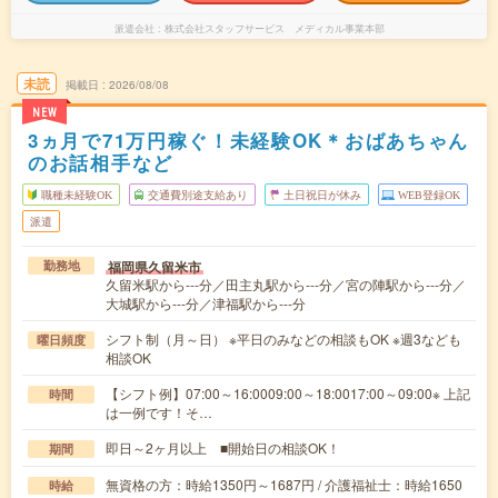
派遣会社
株式会社スタッフサービス メディカル事業本部
未読
掲載日
2026/08/08
NEW
3ヵ月で71万円稼ぐ！未経験OK＊おばあちゃん
のお話相手など
職種未経験OK
交通費別途支給あり
土日祝日が休み
WEB登録OK
派遣
福岡県久留米市
勤務地
久留米駅から---分／田主丸駅から---分／宮の陣駅から---分／
大城駅から---分／津福駅から---分
シフト制（月～日） ※平日のみなどの相談もOK ※週3なども
曜日頻度
相談OK
【シフト例】07:00～16:0009:00～18:0017:00～09:00※ 上記
時間
は一例です！そ…
即日～2ヶ月以上 ■開始日の相談OK！
期間
無資格の方：時給1350円～1687円 / 介護福祉士：時給1650
時給