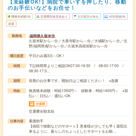
【未経験OK!】病院で車いすを押したり、移動
のお手伝いなどをお任せ！
職種未経験OK
交通費別途支給あり
土日祝日が休み
WEB登録OK
派遣
福岡県久留米市
勤務地
久留米駅から---分／大善寺駅から---分／大城駅から---分／北
野(福岡県)駅から---分／久留米高校前駅から---分
平日のみ週3日～OK！
曜日頻度
下記時間帯よりご相談OK07:30-16:30 / 08:00-17:00 /
時間
08:30-17:3…
長期のお仕事です。開始日はご相談ください！ ※急募
期間
無資格未経験：時給1350円～ 経験者：時給1400円～ ※前
時給
払い・日払い・週払いOK
交通費
交通費全額支給
看護助手
仕事内容
【病院で移動などのサポート】患者様が少しでも早く退院出
来るように、暮らしのちょっとしたサポートをお願…