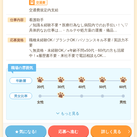
交通費
交通費規定内支給
看護助手
仕事内容
／知識＆経験不要＊医療行為なし病院内でのお手伝い！＼▽
具体的なお仕事は…・カルテや処方薬の運搬・備品…
職種未経験OK / ブランクOK / パソコンスキル不要 / 英語力不
応募資格
要
＼無資格・未経験OK／※年齢不問※50代・60代の方も活躍
中！※履歴書不要・来社不要で電話相談もOK…
職場の雰囲気
年齢層
20代
30代
40代
50代
60代
男女比率
女性
男性
もっと見る
気になる!
応募へ進む
詳しく見る