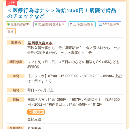
NEW
＜医療行為はナシ＞時給1350円！病院で備品
のチェックなど
職種未経験OK
交通費別途支給あり
土日祝日が休み
WEB登録OK
派遣
福岡県久留米市
勤務地
西鉄久留米駅から---分／花畑駅から---分／荒木駅から---分／
金島(福岡県)駅から---分／犬塚駅から---分
シフト制（月～日） ※平日のみなどの相談もOK ※週3なども
曜日頻度
相談OK
【シフト例】07:00～16:0009:00～18:0017:00～09:00※ 上記
時間
は一例です！そ…
即日～2ヶ月以上
期間
無資格の方：時給1350円～1687円 / 介護福祉士：時給1650
時給
円～2062円 / 初任者以上：時給1450円～1812円
交通費
全額支給
看護助手
仕事内容