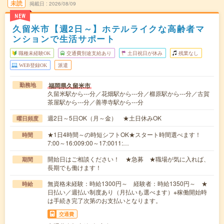
未読
掲載日
2026/08/09
NEW
久留米市【週2日～】ホテルライクな高齢者マ
ンションで生活サポート
職種未経験OK
交通費別途支給あり
土日祝日が休み
残業なし
WEB登録OK
派遣
福岡県久留米市
勤務地
久留米駅から---分／花畑駅から---分／櫛原駅から---分／古賀
茶屋駅から---分／善導寺駅から---分
週2日～5日OK（月～金） ★土日休みOK
曜日頻度
★1日4時間～の時短シフトOK★スタート時間選べます！
時間
7:00～16:009:00～17:0011:…
開始日はご相談ください！ ★急募 ★職場が気に入れば、
期間
長期でも働けます！
無資格未経験：時給1300円～ 経験者：時給1350円～ ★
時給
日払い／週払い制度あり（月払いも選べます）※稼働開始時
は手続き完了次第のお支払いとなります。
交通費