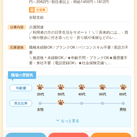
円～2062円 / 初任者以上：時給1450円～1812円
交通費
全額支給
介護関連
仕事内容
／利用者の方の日常生活をサポート！＼▽具体的には…・買
い物や散歩に付き添ったり・折り紙や体操などのレ…
職種未経験OK / ブランクOK / パソコンスキル不要 / 英語力不
応募資格
要
＼無資格＊未経験OK／★年齢不問・ブランクOK★履歴書不
要・来社不要（電話登録OK）★社会保険完備＼…
職場の雰囲気
年齢層
20代
30代
40代
50代
60代
男女比率
女性
男性
もっと見る