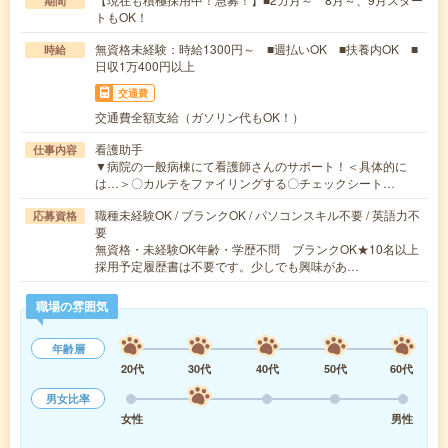
期間
トもOK！
無資格未経験：時給1300円～ ■週払いOK ■扶養内OK ■
時給
日収1万400円以上
交通費
交通費全額支給（ガソリン代もOK！）
看護助手
仕事内容
▼病院の一般病棟にて看護師さんのサポート！＜具体的に
は…＞〇カルテをファイリングする〇チェックシート…
職種未経験OK / ブランクOK / パソコンスキル不要 / 英語力不
応募資格
要
無資格・未経験OK年齢・学歴不問 ブランクOK★10名以上
採用予定履歴書は不要です。少しでも興味があ…
職場の雰囲気
年齢層
20代
30代
40代
50代
60代
男女比率
女性
男性