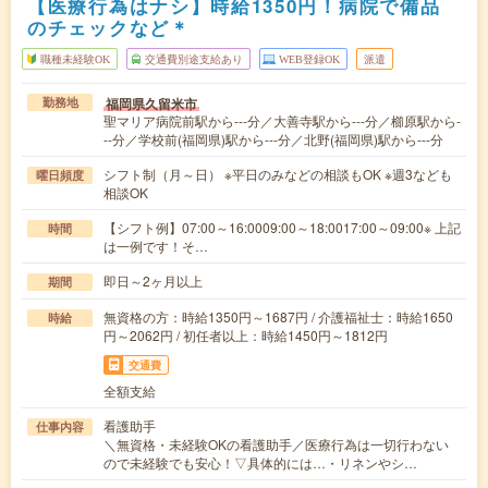
【医療行為はナシ】時給1350円！病院で備品
のチェックなど＊
職種未経験OK
交通費別途支給あり
WEB登録OK
派遣
福岡県久留米市
勤務地
聖マリア病院前駅から---分／大善寺駅から---分／櫛原駅から-
--分／学校前(福岡県)駅から---分／北野(福岡県)駅から---分
シフト制（月～日） ※平日のみなどの相談もOK ※週3なども
曜日頻度
相談OK
【シフト例】07:00～16:0009:00～18:0017:00～09:00※ 上記
時間
は一例です！そ…
即日～2ヶ月以上
期間
無資格の方：時給1350円～1687円 / 介護福祉士：時給1650
時給
円～2062円 / 初任者以上：時給1450円～1812円
交通費
全額支給
看護助手
仕事内容
＼無資格・未経験OKの看護助手／医療行為は一切行わない
ので未経験でも安心！▽具体的には…・リネンやシ…