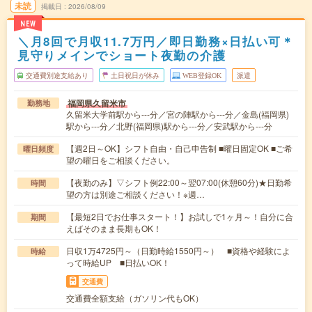
未読
掲載日
2026/08/09
NEW
＼月8回で月収11.7万円／即日勤務×日払い可＊
見守りメインでショート夜勤の介護
交通費別途支給あり
土日祝日が休み
WEB登録OK
派遣
福岡県久留米市
勤務地
久留米大学前駅から---分／宮の陣駅から---分／金島(福岡県)
駅から---分／北野(福岡県)駅から---分／安武駅から---分
【週2日～OK】シフト自由・自己申告制 ■曜日固定OK ■ご希
曜日頻度
望の曜日をご相談ください。
【夜勤のみ】▽シフト例22:00～翌07:00(休憩60分)★日勤希
時間
望の方は別途ご相談ください！※週…
【最短2日でお仕事スタート！】お試しで1ヶ月～！自分に合
期間
えばそのまま長期もOK！
日収1万4725円～（日勤時給1550円～） ■資格や経験によ
時給
って時給UP ■日払いOK！
交通費
交通費全額支給（ガソリン代もOK）