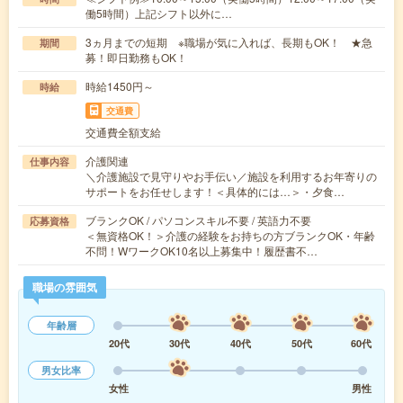
働5時間）上記シフト以外に…
3ヵ月までの短期 ※職場が気に入れば、長期もOK！ ★急
期間
募！即日勤務もOK！
時給1450円～
時給
交通費
交通費全額支給
介護関連
仕事内容
＼介護施設で見守りやお手伝い／施設を利用するお年寄りの
サポートをお任せします！＜具体的には…＞・夕食…
ブランクOK / パソコンスキル不要 / 英語力不要
応募資格
＜無資格OK！＞介護の経験をお持ちの方ブランクOK・年齢
不問！WワークOK10名以上募集中！履歴書不…
職場の雰囲気
年齢層
20代
30代
40代
50代
60代
男女比率
女性
男性