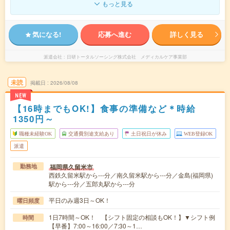
もっと見る
気になる!
応募へ進む
詳しく見る
派遣会社
日研トータルソーシング株式会社 メディカルケア事業部
未読
掲載日
2026/08/08
NEW
【16時までもOK!】食事の準備など＊時給
1350円～
職種未経験OK
交通費別途支給あり
土日祝日が休み
WEB登録OK
派遣
福岡県久留米市
勤務地
西鉄久留米駅から---分／南久留米駅から---分／金島(福岡県)
駅から---分／五郎丸駅から---分
平日のみ週3日～OK！
曜日頻度
1日7時間～OK！ 【シフト固定の相談もOK！】▼シフト例
時間
【早番】7:00～16:00／7:30～1…