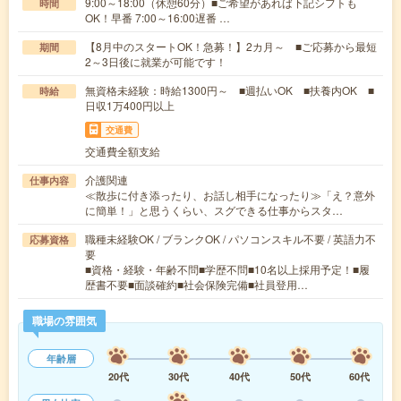
9:00～18:00（休憩60分）■ご希望があれば下記シフトも
時間
OK！早番 7:00～16:00遅番 …
【8月中のスタートOK！急募！】2カ月～ ■ご応募から最短
期間
2～3日後に就業が可能です！
無資格未経験：時給1300円～ ■週払いOK ■扶養内OK ■
時給
日収1万400円以上
交通費
交通費全額支給
介護関連
仕事内容
≪散歩に付き添ったり、お話し相手になったり≫「え？意外
に簡単！」と思うくらい、スグできる仕事からスタ…
職種未経験OK / ブランクOK / パソコンスキル不要 / 英語力不
応募資格
要
■資格・経験・年齢不問■学歴不問■10名以上採用予定！■履
歴書不要■面談確約■社会保険完備■社員登用…
職場の雰囲気
年齢層
20代
30代
40代
50代
60代