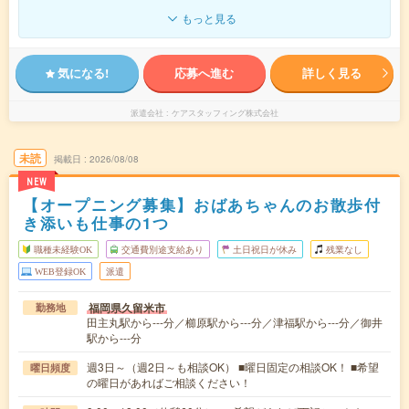
もっと見る
気になる!
応募へ進む
詳しく見る
派遣会社
ケアスタッフィング株式会社
未読
掲載日
2026/08/08
NEW
【オープニング募集】おばあちゃんのお散歩付
き添いも仕事の1つ
職種未経験OK
交通費別途支給あり
土日祝日が休み
残業なし
WEB登録OK
派遣
福岡県久留米市
勤務地
田主丸駅から---分／櫛原駅から---分／津福駅から---分／御井
駅から---分
週3日～（週2日～も相談OK） ■曜日固定の相談OK！ ■希望
曜日頻度
の曜日があればご相談ください！