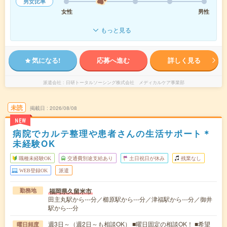
男女比率
女性
男性
もっと見る
気になる!
応募へ進む
詳しく見る
派遣会社
日研トータルソーシング株式会社 メディカルケア事業部
未読
掲載日
2026/08/08
NEW
病院でカルテ整理や患者さんの生活サポート＊
未経験OK
職種未経験OK
交通費別途支給あり
土日祝日が休み
残業なし
WEB登録OK
派遣
福岡県久留米市
勤務地
田主丸駅から---分／櫛原駅から---分／津福駅から---分／御井
駅から---分
週3日～（週2日～も相談OK） ■曜日固定の相談OK！ ■希望
曜日頻度