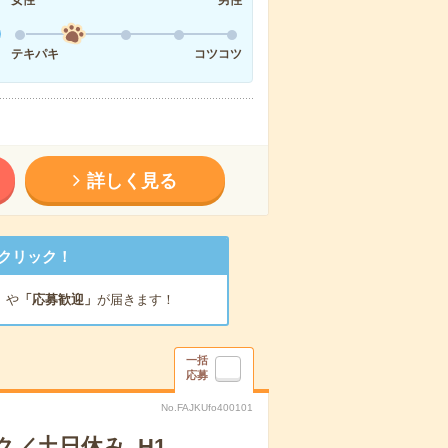
テキパキ
コツコツ
詳しく見る
クリック！
」
や
「応募歓迎」
が届きます！
一括
応募
No.FAJKUfo400101
／土日休み_H1