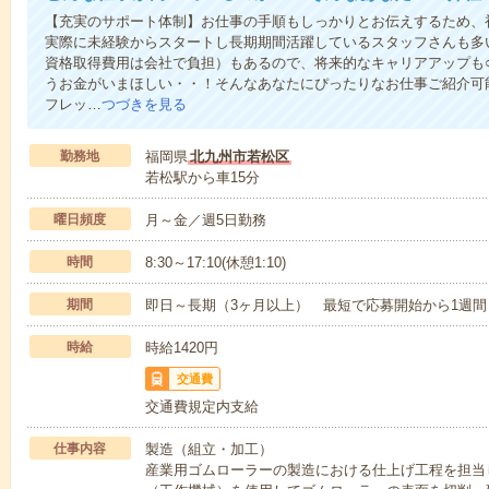
【充実のサポート体制】お仕事の手順もしっかりとお伝えするため、
実際に未経験からスタートし長期期間活躍しているスタッフさんも多
資格取得費用は会社で負担）もあるので、将来的なキャリアアップも
うお金がいまほしい・・！そんなあなたにぴったりなお仕事ご紹介可能
フレッ…
つづきを見る
勤務地
福岡県
北九州市若松区
若松駅から車15分
曜日頻度
月～金／週5日勤務
時間
8:30～17:10(休憩1:10)
期間
即日～長期（3ヶ月以上） 最短で応募開始から1週間
時給
時給1420円
交通費
交通費規定内支給
仕事内容
製造（組立・加工）
産業用ゴムローラーの製造における仕上げ工程を担当