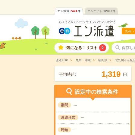
エン派遣
7424
件
エンバイト
12362
件
ちょうど良いワークライフバランスが叶う
九州・
気になる！リスト
0
保存し
派遣TOP
九州・沖縄
福岡県
北九州市若松
,
1
3
1
9
平均時給:
円
設定中の検索条件
期間
---
派遣形式
---
時給
---