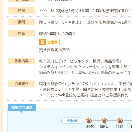
時間
7:00～16:00(休憩1時間)16:00～1:00(休憩1時間)18:00
期間
即日～長期（3ヶ月以上） 最短で応募開始から1週間
時給
時給1400円～1750円
交通費
交通費規定内支給
仕事内容
軽作業（仕分け・ピッキング・検品、商品管理）
システムキッチンのカウンターやシンクを製造・加工
部品を取り付けたり、出来上がった製品のチェックな
応募資格
職種未経験OK / ブランクOK / パソコンスキル不要 /
＜未経験OK！＞＃学歴不問＃髪色・髪型自由！○応募
メールにてweb登録のご案内↓担当よりご希望条件の
職場の雰囲気
年齢層
20代
30代
40代