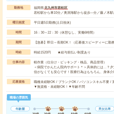
勤務地
福岡県
北九州市若松区
若松駅から車10分／奥洞海駅から徒歩---分／藤ノ木駅か
曜日頻度
平日週5日勤務(土日祝休)
時間
16：30～22：30（休憩なし、実働6時間）
期間
【急募】即日～長期OK！（応募後スピーディーに勤
時給
時給1520円 ★給与前払い制度あり
仕事内容
軽作業（仕分け・ピッキング・検品、商品管理）
＜病院でかんたん院内サポート＊＞具体的には…？夕
信がなくても安心です！医療行為はもちろん、身体介
応募資格
職種未経験OK / ブランクOK / パソコンスキル不要 /
▼無資格・未経験OK！▼年齢不問
職場の雰囲気
年齢層
男女比率
20代
30代
40代
50代
60代