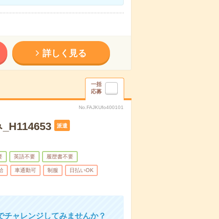
詳しく見る
一括
応募
No.FAJKUfo400101
114653
派遣
要
英語不要
履歴書不要
給
車通勤可
制服
日払いOK
でチャレンジしてみませんか？