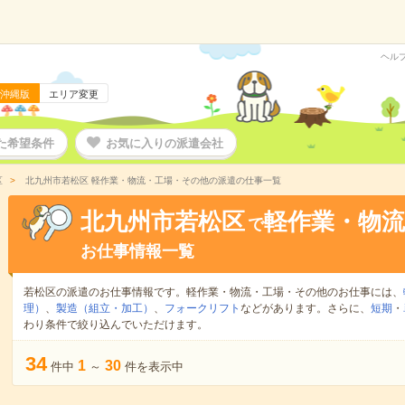
ヘル
沖縄版
エリア変更
た希望条件
お気に入りの派遣会社
区
北九州市若松区 軽作業・物流・工場・その他の派遣の仕事一覧
北九州市若松区
軽作業・物
で
お仕事情報一覧
若松区の派遣のお仕事情報です。軽作業・物流・工場・その他のお仕事には、
理）
、
製造（組立・加工）
、
フォークリフト
などがあります。さらに、
短期
・
わり条件で絞り込んでいただけます。
34
1
30
件中
～
件を表示中