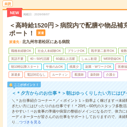
未読
NEW
掲載日
2026/08/07
＜高時給1520円＞病院内で配膳や物品補
ポート！
派遣
北九州市若松区にある病院
派遣先
職種未経験OK
社会人未経験OK
ブランクOK
既卒第二新卒OK
複数
英語不要
40～50代活躍
60歳以上活躍
しゅふ歓迎
WEB登録OK
朝10時以降スタート
午後のみOK
残業少
副業・WワークOK
医療
派遣多
電話対応なし
ルーティン
看護師
薬剤師
介護士
ここがポイント！
＜＊夕方からのお仕事＊＞朝はゆっくりしたい方にはぴ
＼＊お仕事紹介コーナー＊／＜ポイント１＞効率よく稼げます⇒未経験
ぎたい方にはぴったりのお仕事です！＊20代～60代のスタッフ多数
きやすい！⇒お食事の準備や病室の整頓がメインになるので、体力に
ーディネーターが皆さんのお仕事をサポートしておりますので、未経
り…
つづきを見る