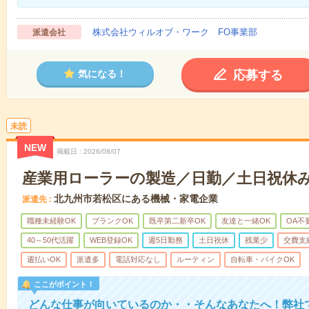
株式会社ウィルオブ・ワーク FO事業部
派遣会社
応募する
気になる！
未読
NEW
掲載日
2026/08/07
産業用ローラーの製造／日勤／土日祝休み_H
北九州市若松区にある機械・家電企業
派遣先
職種未経験OK
ブランクOK
既卒第二新卒OK
友達と一緒OK
OA不
40～50代活躍
WEB登録OK
週5日勤務
土日祝休
残業少
交費支
週払いOK
派遣多
電話対応なし
ルーティン
自転車・バイクOK
ここがポイント！
どんな仕事が向いているのか・・そんなあなたへ！弊社