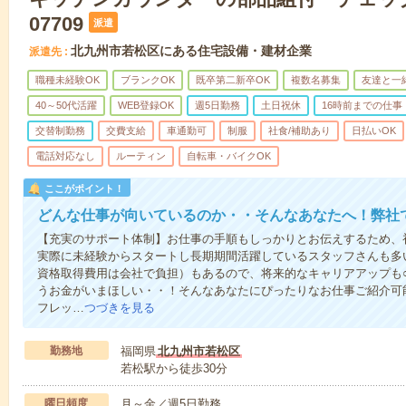
07709
派遣
北九州市若松区にある住宅設備・建材企業
派遣先
職種未経験OK
ブランクOK
既卒第二新卒OK
複数名募集
友達と一
40～50代活躍
WEB登録OK
週5日勤務
土日祝休
16時前までの仕事
交替制勤務
交費支給
車通勤可
制服
社食/補助あり
日払いOK
電話対応なし
ルーティン
自転車・バイクOK
ここがポイント！
どんな仕事が向いているのか・・そんなあなたへ！弊社
【充実のサポート体制】お仕事の手順もしっかりとお伝えするため、
実際に未経験からスタートし長期期間活躍しているスタッフさんも多
資格取得費用は会社で負担）もあるので、将来的なキャリアアップも
うお金がいまほしい・・！そんなあなたにぴったりなお仕事ご紹介可能
フレッ…
つづきを見る
勤務地
福岡県
北九州市若松区
若松駅から徒歩30分
曜日頻度
月～金／週5日勤務