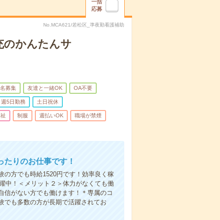
一括
応募
No.MCA621/若松区_準夜勤看護補助
充のかんたんサ
名募集
友達と一緒OK
OA不要
週5日勤務
土日祝休
福祉
制服
週払いOK
職場が禁煙
ったりのお仕事です！
の方でも時給1520円です！効率良く稼
活躍中！＜メリット２＞体力がなくても働
自信がない方でも働けます！＊専属のコ
験でも多数の方が長期で活躍されてお