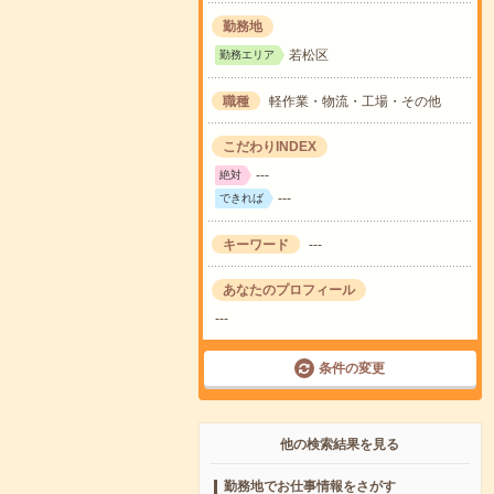
勤務地
若松区
勤務エリア
職種
軽作業・物流・工場・その他
こだわりINDEX
---
絶対
---
できれば
キーワード
---
あなたのプロフィール
---
条件の変更
他の検索結果を見る
勤務地でお仕事情報をさがす