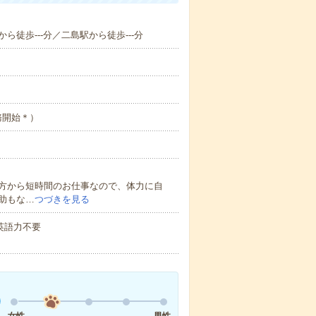
ら徒歩---分／二島駅から徒歩---分
務開始＊）
方から短時間のお仕事なので、体力に自
助もな…
つづきを見る
 英語力不要
女性
男性