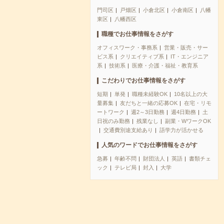
門司区
戸畑区
小倉北区
小倉南区
八幡
東区
八幡西区
職種でお仕事情報をさがす
オフィスワーク・事務系
営業・販売・サー
ビス系
クリエイティブ系
IT・エンジニア
系
技術系
医療・介護・福祉・教育系
こだわりでお仕事情報をさがす
短期
単発
職種未経験OK
10名以上の大
量募集
友だちと一緒の応募OK
在宅・リモ
ートワーク
週2～3日勤務
週4日勤務
土
日祝のみ勤務
残業なし
副業・WワークOK
交通費別途支給あり
語学力が活かせる
人気のワードでお仕事情報をさがす
急募
年齢不問
財団法人
英語
書類チェ
ック
テレビ局
封入
大学