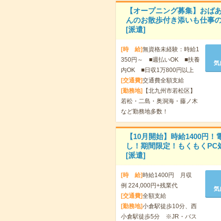
【オープニング募集】おば
んのお散歩付き添いも仕事の
[派遣]
[時 給]
無資格未経験：時給1
350円～ ■週払いOK ■扶養
気
内OK ■日収1万800円以上
[交通費]
交通費全額支給
[勤務地]
【北九州市若松区】
若松・二島・奥洞海・藤ノ木
など勤務地多数！
【10月開始】時給1400円！
し！期間限定！もくもくPC
[派遣]
[時 給]
時給1400円 月収
例 224,000円+残業代
気
[交通費]
全額支給
[勤務地]
小倉駅徒歩10分、西
小倉駅徒歩5分 ※JR・バス