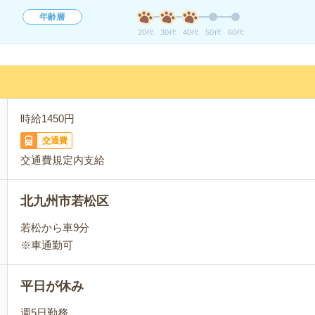
年齢層
20代
30代
40代
50代
60代
時給1450円
交通費
交通費規定内支給
北九州市若松区
若松から車9分
※車通勤可
平日が休み
週5日勤務