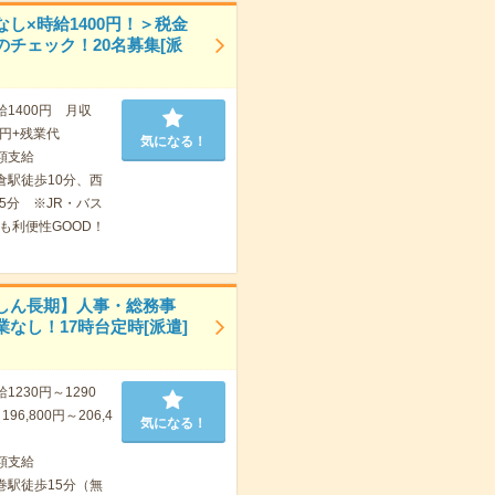
なし×時給1400円！＞税金
のチェック！20名募集[派
給1400円 月収
00円+残業代
気になる！
額支給
倉駅徒歩10分、西
5分 ※JR・バス
も利便性GOOD！
しん長期】人事・総務事
業なし！17時台定時[派遣]
1230円～1290
96,800円～206,4
気になる！
額支給
巻駅徒歩15分（無