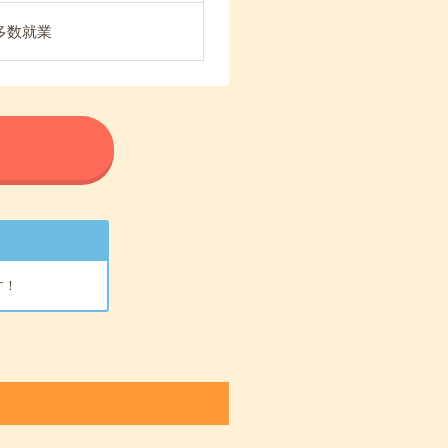
が多数就業
る
す！