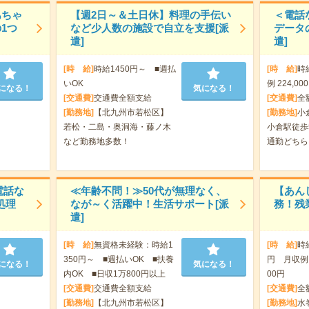
あちゃ
【週2日～＆土日休】料理の手伝い
＜電話
1つ
など少人数の施設で自立を支援[派
データ
遣]
遣]
[時 給]
時給1450円～ ■週払
[時 給]
時
いOK
例 224,0
になる！
気になる！
[交通費]
交通費全額支給
[交通費]
全
[勤務地]
【北九州市若松区】
[勤務地]
小
若松・二島・奥洞海・藤ノ木
小倉駅徒歩
など勤務地多数！
通勤どちら
電話な
≪年齢不問！≫50代が無理なく、
【あん
処理
なが～く活躍中！生活サポート[派
務！残
遣]
[時 給]
無資格未経験：時給1
[時 給]
時給
350円～ ■週払いOK ■扶養
円 月収例 1
になる！
気になる！
内OK ■日収1万800円以上
00円
[交通費]
交通費全額支給
[交通費]
全
[勤務地]
【北九州市若松区】
[勤務地]
水