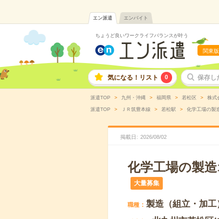
エン派遣
エンバイト
ちょうど良いワークライフバランスが叶う
関東版
気になる！リスト
0
保存し
派遣TOP
九州・沖縄
福岡県
若松区
株式
派遣TOP
ＪＲ筑豊本線
若松駅
化学工場の製造
掲載日
2026
/
08
/
02
化学工場の製造オ
大量募集
製造（組立・加工
職種