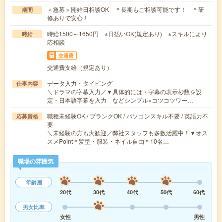
＜急募＞開始日相談OK ＊長期もご相談可能です！ ＊研
期間
修ありで安心！
時給1500～1650円 ※日払いOK(規定あり) ※スキルにより
時給
応相談
交通費
交通費支給（規定あり）
データ入力・タイピング
仕事内容
＼ドラマの字幕入力／▼具体的には・字幕の表示秒数を設
定・日本語字幕を入力 などシンプル×コツコツワー…
職種未経験OK / ブランクOK / パソコンスキル不要 / 英語力不
応募資格
要
＼未経験の方も大歓迎／弊社スタッフも多数活躍中！▼オス
スメPoint＊髪型・服装・ネイル自由＊10名…
職場の雰囲気
年齢層
20代
30代
40代
50代
60代
男女比率
女性
男性