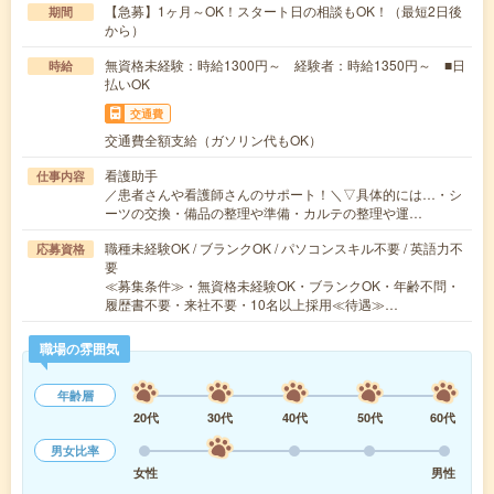
【急募】1ヶ月～OK！スタート日の相談もOK！（最短2日後
期間
から）
無資格未経験：時給1300円～ 経験者：時給1350円～ ■日
時給
払いOK
交通費
交通費全額支給（ガソリン代もOK）
看護助手
仕事内容
／患者さんや看護師さんのサポート！＼▽具体的には…・シ
ーツの交換・備品の整理や準備・カルテの整理や運…
職種未経験OK / ブランクOK / パソコンスキル不要 / 英語力不
応募資格
要
≪募集条件≫・無資格未経験OK・ブランクOK・年齢不問・
履歴書不要・来社不要・10名以上採用≪待遇≫…
職場の雰囲気
年齢層
20代
30代
40代
50代
60代
男女比率
女性
男性