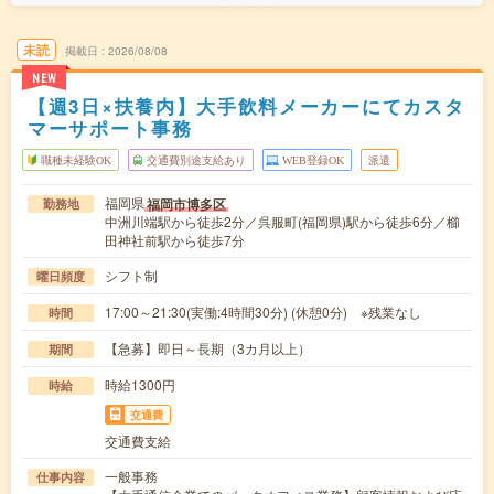
未読
掲載日
2026/08/08
NEW
【週3日×扶養内】大手飲料メーカーにてカスタ
マーサポート事務
職種未経験OK
交通費別途支給あり
WEB登録OK
派遣
福岡県
福岡市博多区
勤務地
中洲川端駅から徒歩2分／呉服町(福岡県)駅から徒歩6分／櫛
田神社前駅から徒歩7分
シフト制
曜日頻度
17:00～21:30(実働:4時間30分) (休憩0分) ※残業なし
時間
【急募】即日～長期（3カ月以上）
期間
時給1300円
時給
交通費
交通費支給
一般事務
仕事内容