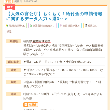
未読
掲載日
2026/08/08
NEW
【人気の官公庁】もくもく！給付金の申請情報
に関するデータ入力＜週3～＞
職種未経験OK
交通費別途支給あり
土日祝日が休み
残業なし
派遣
福岡県
福岡市博多区
勤務地
博多駅から徒歩2分／祇園(福岡県)駅から徒歩---分／櫛田神社
前駅から徒歩---分／東比恵駅から徒歩---分／呉服町(福岡県)
駅から徒歩---分
▼週3～OK 月～日のシフト制 ＊土日祝お休みもOK
曜日頻度
▼1日5h～シフト選べる・10:00～16:00・12:00～18:00 な
時間
ど＊9時～21時の間でご…
＜急募＞開始日相談OK ＊長期もご相談可能です！ ＊研
期間
修ありで安心！
時給1500～1650円 ※日払いOK(規定あり) ※スキルにより
時給
応相談
交通費