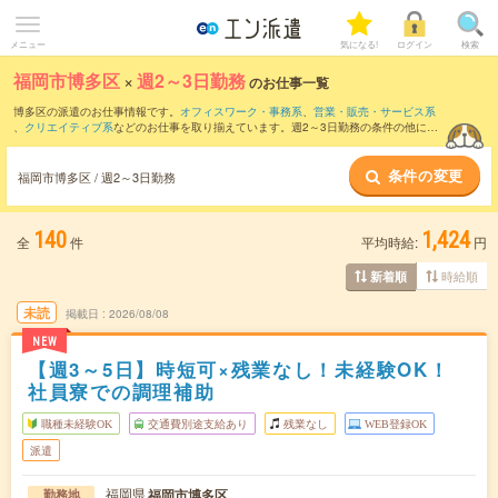
メニュー
気になる!
ログイン
検索
福岡市博多区
×
週2～3日勤務
のお仕事一覧
博多区の派遣のお仕事情報です。
オフィスワーク・事務系
、
営業・販売・サービス系
、
クリエイティブ系
などのお仕事を取り揃えています。週2～3日勤務の条件の他に、
交通費別途支給あり
、
職種未経験OK
、
友だちと一緒の応募OK
などのこだわり条件も
取り揃えています。
条件の変更
福岡市博多区 / 週2～3日勤務
140
1,424
全
件
平均時給:
円
時給順
新着順
未読
掲載日
2026/08/08
NEW
【週3～5日】時短可×残業なし！未経験OK！
社員寮での調理補助
職種未経験OK
交通費別途支給あり
残業なし
WEB登録OK
派遣
福岡県
福岡市博多区
勤務地