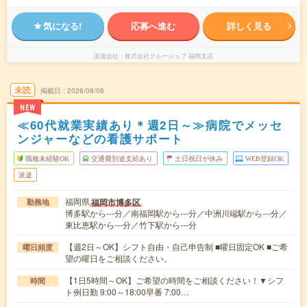
気になる!
応募へ進む
詳しく見る
派遣会社
株式会社グルージョブ 福岡支店
未読
掲載日
2026/08/08
NEW
≪60代就業実績あり＊週2日～≫病院でメッセ
ンジャーなどの看護サポート
職種未経験OK
交通費別途支給あり
土日祝日が休み
WEB登録OK
派遣
福岡県
福岡市博多区
勤務地
博多駅から---分／南福岡駅から---分／中洲川端駅から---分／
東比恵駅から---分／竹下駅から---分
【週2日～OK】シフト自由・自己申告制 ■曜日固定OK ■ご希
曜日頻度
望の曜日をご相談ください。
【1日5時間～OK】ご希望の時間をご相談ください！▼シフ
時間
ト例日勤 9:00～18:00早番 7:00…