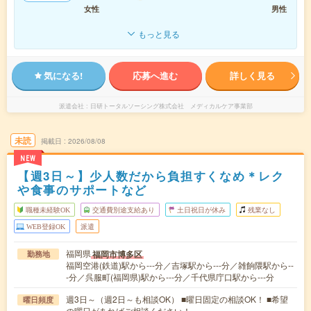
女性
男性
もっと見る
気になる!
応募へ進む
詳しく見る
派遣会社
日研トータルソーシング株式会社 メディカルケア事業部
未読
掲載日
2026/08/08
NEW
【週3日～】少人数だから負担すくなめ＊レク
や食事のサポートなど
職種未経験OK
交通費別途支給あり
土日祝日が休み
残業なし
WEB登録OK
派遣
福岡県
福岡市博多区
勤務地
福岡空港(鉄道)駅から---分／吉塚駅から---分／雑餉隈駅から--
-分／呉服町(福岡県)駅から---分／千代県庁口駅から---分
週3日～（週2日～も相談OK） ■曜日固定の相談OK！ ■希望
曜日頻度
の曜日があればご相談ください！