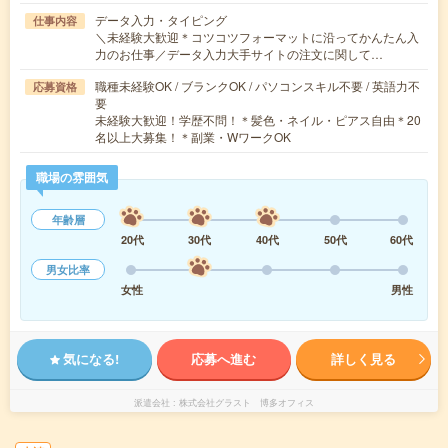
データ入力・タイピング
仕事内容
＼未経験大歓迎＊コツコツフォーマットに沿ってかんたん入
力のお仕事／データ入力大手サイトの注文に関して…
職種未経験OK / ブランクOK / パソコンスキル不要 / 英語力不
応募資格
要
未経験大歓迎！学歴不問！＊髪色・ネイル・ピアス自由＊20
名以上大募集！＊副業・WワークOK
職場の雰囲気
年齢層
20代
30代
40代
50代
60代
男女比率
女性
男性
気になる!
応募へ進む
詳しく見る
派遣会社
株式会社グラスト 博多オフィス