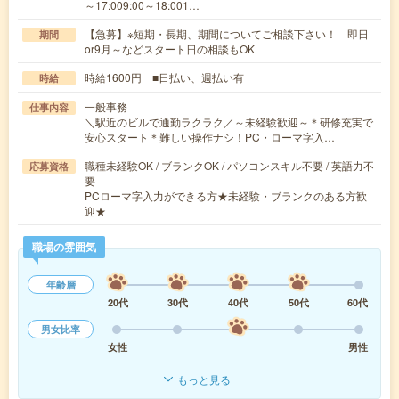
～17:009:00～18:001…
【急募】※短期・長期、期間についてご相談下さい！ 即日
期間
or9月～などスタート日の相談もOK
時給1600円 ■日払い、週払い有
時給
一般事務
仕事内容
＼駅近のビルで通勤ラクラク／～未経験歓迎～＊研修充実で
安心スタート＊難しい操作ナシ！PC・ローマ字入…
職種未経験OK / ブランクOK / パソコンスキル不要 / 英語力不
応募資格
要
PCローマ字入力ができる方★未経験・ブランクのある方歓
迎★
職場の雰囲気
年齢層
20代
30代
40代
50代
60代
男女比率
女性
男性
もっと見る