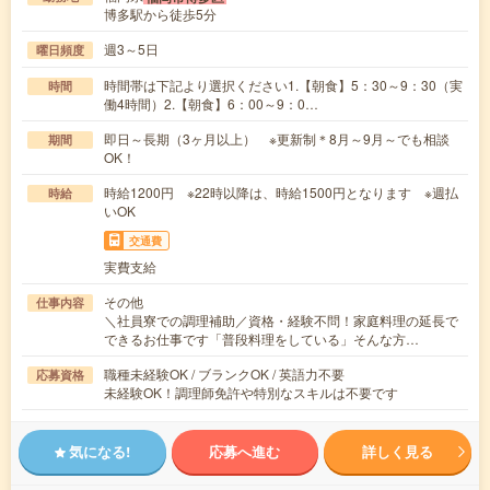
博多駅から徒歩5分
週3～5日
曜日頻度
時間帯は下記より選択ください1.【朝食】5：30～9：30（実
時間
働4時間）2.【朝食】6：00～9：0…
即日～長期（3ヶ月以上） ※更新制＊8月～9月～でも相談
期間
OK！
時給1200円 ※22時以降は、時給1500円となります ※週払
時給
いOK
交通費
実費支給
その他
仕事内容
＼社員寮での調理補助／資格・経験不問！家庭料理の延長で
できるお仕事です「普段料理をしている」そんな方…
職種未経験OK / ブランクOK / 英語力不要
応募資格
未経験OK！調理師免許や特別なスキルは不要です
気になる!
応募へ進む
詳しく見る