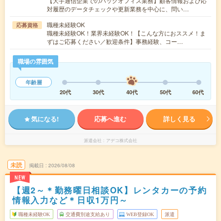
【大手通信企業でのバックオフィス業務】顧客情報および応
対履歴のデータチェックや更新業務を中心に、問い…
職種未経験OK
応募資格
職種未経験OK！業界未経験OK！【こんな方におススメ！ま
ずはご応募ください／歓迎条件】事務経験、コー…
職場の雰囲気
年齢層
20代
30代
40代
50代
60代
気になる!
応募へ進む
詳しく見る
派遣会社
アデコ株式会社
未読
掲載日
2026/08/08
NEW
【週2～＊勤務曜日相談OK】レンタカーの予約
情報入力など＊日収1万円～
職種未経験OK
交通費別途支給あり
WEB登録OK
派遣