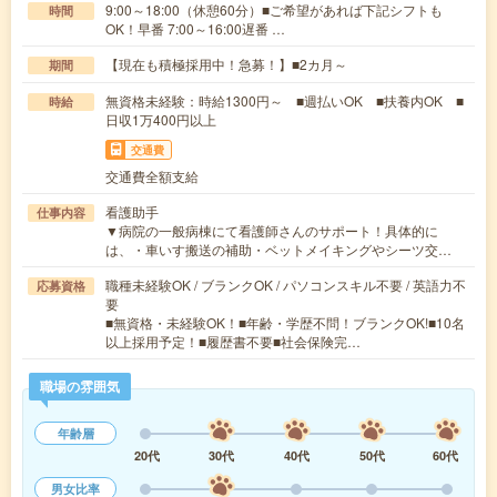
9:00～18:00（休憩60分）■ご希望があれば下記シフトも
時間
OK！早番 7:00～16:00遅番 …
【現在も積極採用中！急募！】■2カ月～
期間
無資格未経験：時給1300円～ ■週払いOK ■扶養内OK ■
時給
日収1万400円以上
交通費
交通費全額支給
看護助手
仕事内容
▼病院の一般病棟にて看護師さんのサポート！具体的に
は、・車いす搬送の補助・ベットメイキングやシーツ交…
職種未経験OK / ブランクOK / パソコンスキル不要 / 英語力不
応募資格
要
■無資格・未経験OK！■年齢・学歴不問！ブランクOK!■10名
以上採用予定！■履歴書不要■社会保険完…
職場の雰囲気
年齢層
20代
30代
40代
50代
60代
男女比率