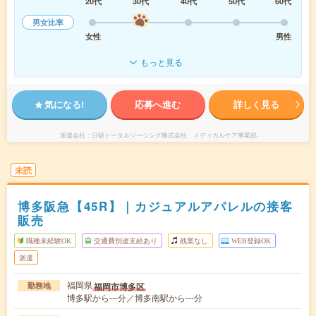
20代
30代
40代
50代
60代
男女比率
女性
男性
もっと見る
気になる!
応募へ進む
詳しく見る
派遣会社
日研トータルソーシング株式会社 メディカルケア事業部
未読
博多阪急【45R】｜カジュアルアパレルの接客
販売
職種未経験OK
交通費別途支給あり
残業なし
WEB登録OK
派遣
福岡県
福岡市博多区
勤務地
博多駅から---分／博多南駅から---分