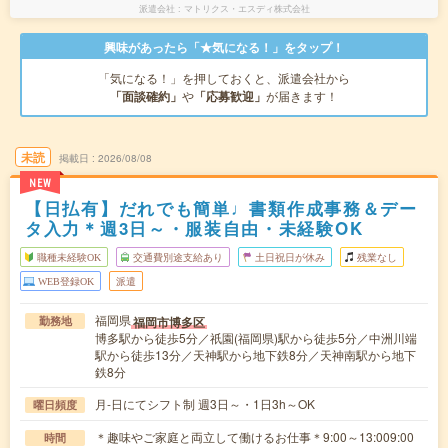
派遣会社
マトリクス・エスディ株式会社
興味があったら「★気になる！」をタップ！
「気になる！」を押しておくと、派遣会社から
「面談確約」
や
「応募歓迎」
が届きます！
未読
掲載日
2026/08/08
NEW
【日払有】だれでも簡単♩書類作成事務＆デー
タ入力＊週3日～・服装自由・未経験OK
職種未経験OK
交通費別途支給あり
土日祝日が休み
残業なし
WEB登録OK
派遣
福岡県
福岡市博多区
勤務地
博多駅から徒歩5分／祇園(福岡県)駅から徒歩5分／中洲川端
駅から徒歩13分／天神駅から地下鉄8分／天神南駅から地下
鉄8分
月-日にてシフト制 週3日～・1日3h～OK
曜日頻度
＊趣味やご家庭と両立して働けるお仕事＊9:00～13:009:00
時間