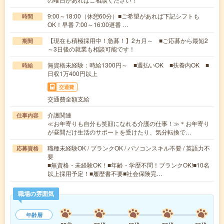
9:00～18:00（休憩60分）■ご希望があれば下記シフトも
時間
OK！早番 7:00～16:00遅番 …
【現在も積極採用中！急募！】2カ月～ ■ご応募から最短2
期間
～3日後の就業も相談可能です！
無資格未経験：時給1300円～ ■週払いOK ■扶養内OK ■
時給
日収1万400円以上
交通費
交通費全額支給
介護関連
仕事内容
≪お年寄りも自分も笑顔になれる介護の仕事！≫＊お年寄り
が昼間だけ生活のサポートを受けたり、気分転換で…
職種未経験OK / ブランクOK / パソコンスキル不要 / 英語力不
応募資格
要
■無資格・未経験OK！■年齢・学歴不問！ブランクOK!■10名
以上採用予定！■履歴書不要■社会保険完…
職場の雰囲気
年齢層