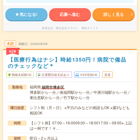
気になる!
応募へ進む
詳しく見る
派遣会社
株式会社グラスト 博多オフィス
未読
掲載日
2026/08/08
NEW
【医療行為はナシ】時給1350円！病院で備品
のチェックなど＊
職種未経験OK
交通費別途支給あり
WEB登録OK
派遣
福岡県
福岡市博多区
勤務地
博多駅から---分／南福岡駅から---分／中洲川端駅から---分／
東比恵駅から---分／竹下駅から---分
シフト制（月～日） ※平日のみなどの相談もOK ※週3なども
曜日頻度
相談OK
【シフト例】07:00～16:0009:00～18:0017:00～09:00※ 上記
時間
は一例です！そ…
即日～2ヶ月以上
期間