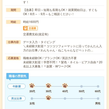
す！
【急募】即日～短期も長期もOK！就業開始日は、すぐも
期間
OK！8月～・9月～もご相談ください！
時給1600円
時給
交通費
交通費支給(規定有)
データ入力・タイピング
仕事内容
＼未経験大歓迎＊コツコツフォーマットに沿ってかんたん入
力のお仕事／わんちゃん・ねこちゃんなどペットの…
職種未経験OK / ブランクOK / 英語力不要
応募資格
未経験大歓迎！学歴不問！＊髪色・ネイル・ピアス自由＊20
名以上大募集！＊副業・WワークOK
職場の雰囲気
年齢層
20代
30代
40代
50代
60代
男女比率
女性
男性