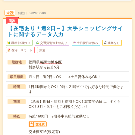
未読
掲載日
2026/08/08
NEW
【在宅あり＊週2日～】大手ショッピングサイ
トに関するデータ入力
職種未経験OK
交通費別途支給あり
土日祝日が休み
残業なし
在宅・リモート
派遣
福岡県
福岡市博多区
勤務地
博多駅から徒歩5分
月～日 週2日～OK！ ※土日祝休みもOK！
曜日頻度
1日4時間からOK！9時～21時の中でお好きな時間で働けま
時間
す！
【急募】即日～短期も長期もOK！就業開始日は、すぐも
期間
OK！8月～9月～もご相談ください！
時給1600円 ※研修中も給与変動なし
時給
交通費
交通費支給(規定有)