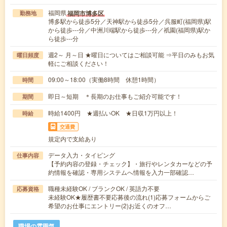
福岡県
福岡市博多区
勤務地
博多駅から徒歩5分／天神駅から徒歩5分／呉服町(福岡県)駅
から徒歩---分／中洲川端駅から徒歩---分／祇園(福岡県)駅か
ら徒歩---分
週2～ 月～日 ★曜日についてはご相談可能 ⇒平日のみもお気
曜日頻度
軽にご相談ください！
09:00～18:00（実働8時間 休憩1時間）
時間
即日～短期 ＊長期のお仕事もご紹介可能です！
期間
時給1400円 ★週払いOK ★日収1万円以上！
時給
交通費
規定内で支給あり
データ入力・タイピング
仕事内容
【予約内容の登録・チェック】・旅行やレンタカーなどの予
約情報を確認・専用システムへ情報を入力一部確認…
職種未経験OK / ブランクOK / 英語力不要
応募資格
未経験OK★履歴書不要応募後の流れ(1)応募フォームからご
希望のお仕事にエントリー(2)お近くのオフ…
職場の雰囲気