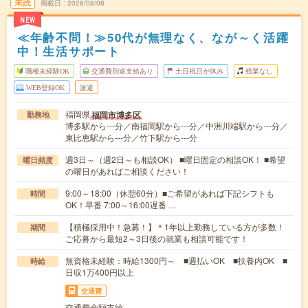
未読
掲載日
2026/08/08
NEW
≪年齢不問！≫50代が無理なく、なが～く活躍
中！生活サポート
職種未経験OK
交通費別途支給あり
土日祝日が休み
残業なし
WEB登録OK
派遣
福岡県
福岡市博多区
勤務地
博多駅から---分／南福岡駅から---分／中洲川端駅から---分／
東比恵駅から---分／竹下駅から---分
週3日～（週2日～も相談OK） ■曜日固定の相談OK！ ■希望
曜日頻度
の曜日があればご相談ください！
9:00～18:00（休憩60分）■ご希望があれば下記シフトも
時間
OK！早番 7:00～16:00遅番 …
【積極採用中！急募！】＊1年以上勤務している方が多数！
期間
ご応募から最短2～3日後の就業も相談可能です！
無資格未経験：時給1300円～ ■週払いOK ■扶養内OK ■
時給
日収1万400円以上
交通費
交通費全額支給