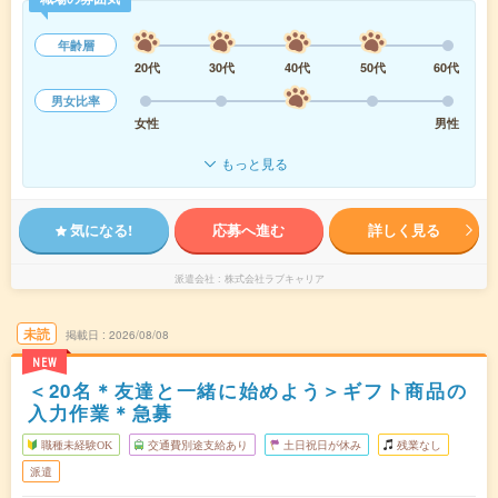
年齢層
20代
30代
40代
50代
60代
男女比率
女性
男性
もっと見る
気になる!
応募へ進む
詳しく見る
派遣会社
株式会社ラブキャリア
未読
掲載日
2026/08/08
NEW
＜20名＊友達と一緒に始めよう＞ギフト商品の
入力作業＊急募
職種未経験OK
交通費別途支給あり
土日祝日が休み
残業なし
派遣