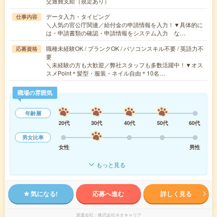
交通費支給（規定あり）
データ入力・タイピング
仕事内容
＼人気の官公庁関連／給付金の申請情報を入力！▼具体的に
は・申請書類の確認・申請情報をシステム入力 な…
職種未経験OK / ブランクOK / パソコンスキル不要 / 英語力不
応募資格
要
＼未経験の方も大歓迎／弊社スタッフも多数活躍中！▼オス
スメPoint＊髪型・服装・ネイル自由＊10名…
職場の雰囲気
年齢層
20代
30代
40代
50代
60代
男女比率
女性
男性
もっと見る
気になる!
応募へ進む
詳しく見る
派遣会社
株式会社ネオキャリア