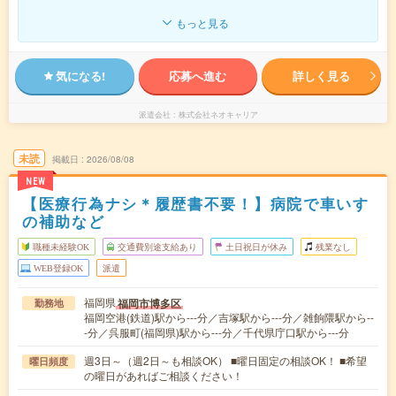
もっと見る
気になる!
応募へ進む
詳しく見る
派遣会社
株式会社ネオキャリア
未読
掲載日
2026/08/08
NEW
【医療行為ナシ＊履歴書不要！】病院で車いす
の補助など
職種未経験OK
交通費別途支給あり
土日祝日が休み
残業なし
WEB登録OK
派遣
福岡県
福岡市博多区
勤務地
福岡空港(鉄道)駅から---分／吉塚駅から---分／雑餉隈駅から--
-分／呉服町(福岡県)駅から---分／千代県庁口駅から---分
週3日～（週2日～も相談OK） ■曜日固定の相談OK！ ■希望
曜日頻度
の曜日があればご相談ください！