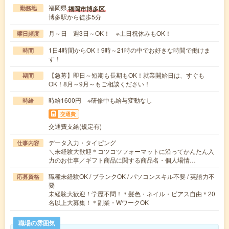
福岡県
福岡市博多区
勤務地
博多駅から徒歩5分
月～日 週3日～OK！ ※土日祝休みもOK！
曜日頻度
1日4時間からOK！9時～21時の中でお好きな時間で働けま
時間
す！
【急募】即日～短期も長期もOK！就業開始日は、すぐも
期間
OK！8月～9月～もご相談ください！
時給1600円 ※研修中も給与変動なし
時給
交通費
交通費支給(規定有)
データ入力・タイピング
仕事内容
＼未経験大歓迎＊コツコツフォーマットに沿ってかんたん入
力のお仕事／ギフト商品に関する商品名・個人場情…
職種未経験OK / ブランクOK / パソコンスキル不要 / 英語力不
応募資格
要
未経験大歓迎！学歴不問！＊髪色・ネイル・ピアス自由＊20
名以上大募集！＊副業・WワークOK
職場の雰囲気