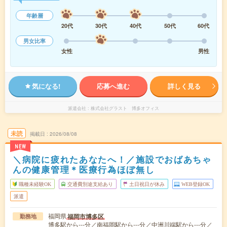
年齢層
20代
30代
40代
50代
60代
男女比率
女性
男性
気になる!
応募へ進む
詳しく見る
派遣会社
株式会社グラスト 博多オフィス
未読
掲載日
2026/08/08
NEW
＼病院に疲れたあなたへ！／施設でおばあちゃ
んの健康管理＊医療行為ほぼ無し
職種未経験OK
交通費別途支給あり
土日祝日が休み
WEB登録OK
派遣
福岡県
福岡市博多区
勤務地
博多駅から---分／南福岡駅から---分／中洲川端駅から---分／