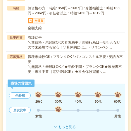
無資格の方：時給1350円～1687円 / 介護福祉士：時給1650
時給
円～2062円 / 初任者以上：時給1450円～1812円
交通費
全額支給
看護助手
仕事内容
＼無資格・未経験OKの看護助手／医療行為は一切行わない
ので未経験でも安心！▽具体的には…・リネンやシ…
職種未経験OK / ブランクOK / パソコンスキル不要 / 英語力不
応募資格
要
＼無資格＊未経験OK／★年齢不問・ブランクOK★履歴書不
要・来社不要（電話登録OK）★社会保険完備＼…
職場の雰囲気
年齢層
20代
30代
40代
50代
60代
男女比率
女性
男性
もっと見る