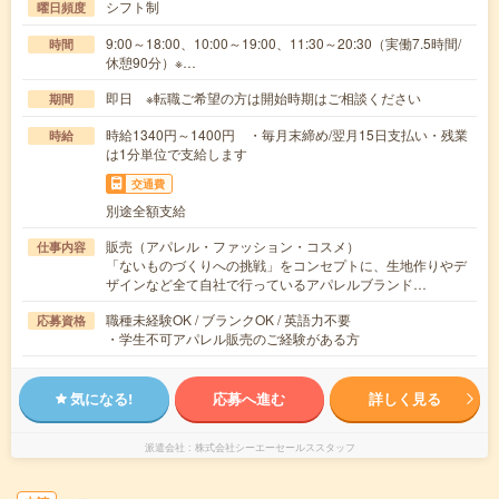
シフト制
曜日頻度
9:00～18:00、10:00～19:00、11:30～20:30（実働7.5時間/
時間
休憩90分）※…
即日 ※転職ご希望の方は開始時期はご相談ください
期間
時給1340円～1400円 ・毎月末締め/翌月15日支払い・残業
時給
は1分単位で支給します
交通費
別途全額支給
販売（アパレル・ファッション・コスメ）
仕事内容
「ないものづくりへの挑戦」をコンセプトに、生地作りやデ
ザインなど全て自社で行っているアパレルブランド…
職種未経験OK / ブランクOK / 英語力不要
応募資格
・学生不可アパレル販売のご経験がある方
気になる!
応募へ進む
詳しく見る
派遣会社
株式会社シーエーセールススタッフ