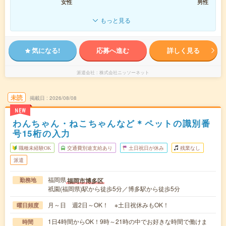
女性
男性
もっと見る
気になる!
応募へ進む
詳しく見る
派遣会社
株式会社ニッソーネット
未読
掲載日
2026/08/08
NEW
わんちゃん・ねこちゃんなど＊ペットの識別番
号15桁の入力
職種未経験OK
交通費別途支給あり
土日祝日が休み
残業なし
派遣
福岡県
福岡市博多区
勤務地
祇園(福岡県)駅から徒歩5分／博多駅から徒歩5分
月～日 週2日～OK！ ※土日祝休みもOK！
曜日頻度
1日4時間からOK！9時～21時の中でお好きな時間で働けま
時間