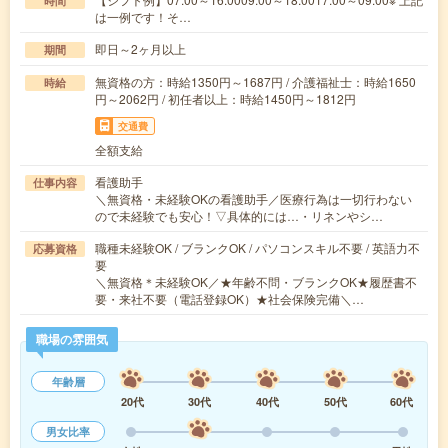
時間
は一例です！そ…
即日～2ヶ月以上
期間
無資格の方：時給1350円～1687円 / 介護福祉士：時給1650
時給
円～2062円 / 初任者以上：時給1450円～1812円
交通費
全額支給
看護助手
仕事内容
＼無資格・未経験OKの看護助手／医療行為は一切行わない
ので未経験でも安心！▽具体的には…・リネンやシ…
職種未経験OK / ブランクOK / パソコンスキル不要 / 英語力不
応募資格
要
＼無資格＊未経験OK／★年齢不問・ブランクOK★履歴書不
要・来社不要（電話登録OK）★社会保険完備＼…
職場の雰囲気
年齢層
20代
30代
40代
50代
60代
男女比率