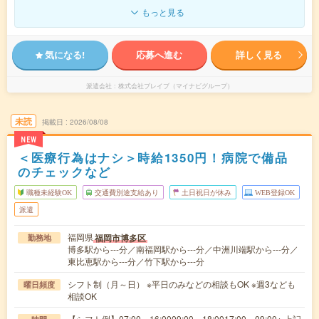
もっと見る
気になる!
応募へ進む
詳しく見る
派遣会社
株式会社ブレイブ（マイナビグループ）
未読
掲載日
2026/08/08
NEW
＜医療行為はナシ＞時給1350円！病院で備品
のチェックなど
職種未経験OK
交通費別途支給あり
土日祝日が休み
WEB登録OK
派遣
福岡県
福岡市博多区
勤務地
博多駅から---分／南福岡駅から---分／中洲川端駅から---分／
東比恵駅から---分／竹下駅から---分
シフト制（月～日） ※平日のみなどの相談もOK ※週3なども
曜日頻度
相談OK
【シフト例】07:00～16:0009:00～18:0017:00～09:00※ 上記