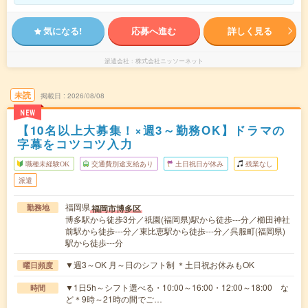
気になる!
応募へ進む
詳しく見る
派遣会社
株式会社ニッソーネット
未読
掲載日
2026/08/08
NEW
【10名以上大募集！×週3～勤務OK】ドラマの
字幕をコツコツ入力
職種未経験OK
交通費別途支給あり
土日祝日が休み
残業なし
派遣
福岡県
福岡市博多区
勤務地
博多駅から徒歩3分／祇園(福岡県)駅から徒歩---分／櫛田神社
前駅から徒歩---分／東比恵駅から徒歩---分／呉服町(福岡県)
駅から徒歩---分
▼週3～OK 月～日のシフト制 ＊土日祝お休みもOK
曜日頻度
▼1日5h～シフト選べる・10:00～16:00・12:00～18:00 な
時間
ど＊9時～21時の間でご…