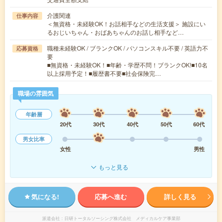
介護関連
仕事内容
＜無資格・未経験OK！お話相手などの生活支援＞ 施設にい
るおじいちゃん・おばあちゃんのお話し相手など…
職種未経験OK / ブランクOK / パソコンスキル不要 / 英語力不
応募資格
要
■無資格・未経験OK！■年齢・学歴不問！ブランクOK!■10名
以上採用予定！■履歴書不要■社会保険完…
職場の雰囲気
年齢層
20代
30代
40代
50代
60代
男女比率
女性
男性
もっと見る
気になる!
応募へ進む
詳しく見る
派遣会社
日研トータルソーシング株式会社 メディカルケア事業部