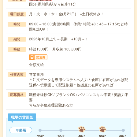
国分(香川県)駅から徒歩11分
月・火・水・木・金(月21日) ※土日祝休み！
曜日頻度
09:00～16:00(実働6時間 休憩1時間)※8：45～17:15など時
時間
間相談OK！
2026年10月上旬～長期 ※10月～！
期間
時給1300円 月収例 163,800円
時給
交通費
全額支給
営業事務
仕事内容
＊注文データを専用システムへ入力＊倉庫に在庫があれば配
送係へ伝票渡して配送依頼＊他拠点に在庫があれば…
職種未経験OK / ブランクOK / パソコンスキル不要 / 英語力不
応募資格
要
何らか事務処理経験ある方
職場の雰囲気
年齢層
20代
30代
40代
50代
60代