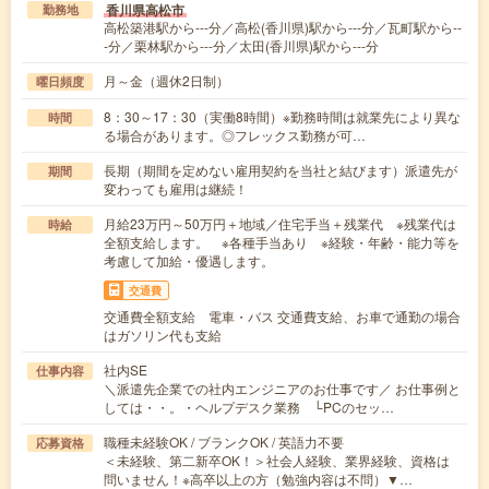
香川県高松市
勤務地
高松築港駅から---分／高松(香川県)駅から---分／瓦町駅から--
-分／栗林駅から---分／太田(香川県)駅から---分
月～金（週休2日制）
曜日頻度
8：30～17：30（実働8時間）※勤務時間は就業先により異な
時間
る場合があります。◎フレックス勤務が可…
長期（期間を定めない雇用契約を当社と結びます）派遣先が
期間
変わっても雇用は継続！
月給23万円～50万円＋地域／住宅手当＋残業代 ※残業代は
時給
全額支給します。 ※各種手当あり ※経験・年齢・能力等を
考慮して加給・優遇します。
交通費
交通費全額支給 電車・バス 交通費支給、お車で通勤の場合
はガソリン代も支給
社内SE
仕事内容
＼派遣先企業での社内エンジニアのお仕事です／ お仕事例と
しては・・。・ヘルプデスク業務 └PCのセッ…
職種未経験OK / ブランクOK / 英語力不要
応募資格
＜未経験、第二新卒OK！＞社会人経験、業界経験、資格は
問いません！※高卒以上の方（勉強内容は不問）▼…