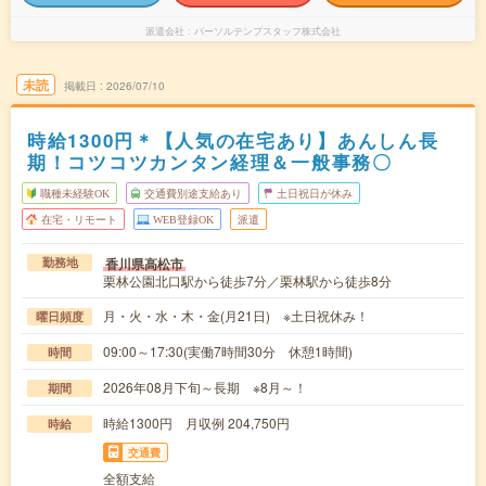
派遣会社
パーソルテンプスタッフ株式会社
未読
掲載日
2026/07/10
時給1300円＊【人気の在宅あり】あんしん長
期！コツコツカンタン経理＆一般事務〇
職種未経験OK
交通費別途支給あり
土日祝日が休み
在宅・リモート
WEB登録OK
派遣
香川県高松市
勤務地
栗林公園北口駅から徒歩7分／栗林駅から徒歩8分
月・火・水・木・金(月21日) ※土日祝休み！
曜日頻度
09:00～17:30(実働7時間30分 休憩1時間)
時間
2026年08月下旬～長期 ※8月～！
期間
時給1300円 月収例 204,750円
時給
交通費
全額支給