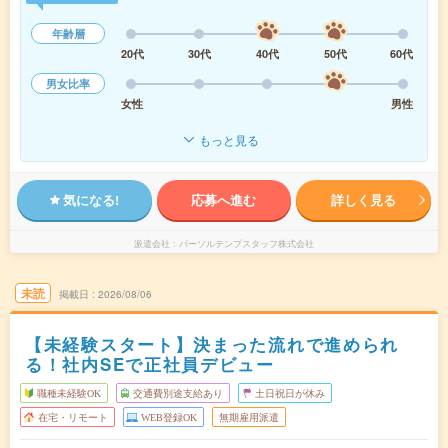
年齢層
20代
30代
40代
50代
60代
男女比率
女性
男性
もっと見る
気になる!
応募へ進む
詳しく見る
派遣会社
パーソルテンプスタッフ株式会社
未読
掲載日
2026/08/06
【未経験スタート】決まった流れで進められ
る！社内SEで正社員デビュー
職種未経験OK
交通費別途支給あり
土日祝日が休み
在宅・リモート
WEB登録OK
無期雇用派遣