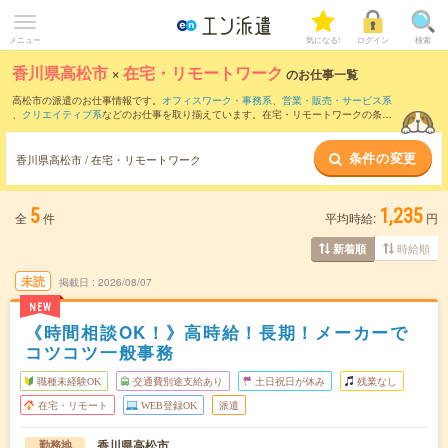
メニュー
気になる!
ログイン
検索
香川県高松市
×
在宅・リモートワーク
のお仕事一覧
高松市の派遣のお仕事情報です。
オフィスワーク・事務系
、
営業・販売・サービス系
、
クリエイティブ系
などのお仕事を取り揃えています。在宅・リモートワークの条件
の他に、
交通費別途支給あり
、
職種未経験OK
、
友だちと一緒の応募OK
などのこだわ
り条件も取り揃えています。
条件の変更
香川県高松市 / 在宅・リモートワーク
5
1,235
全
件
平均時給:
円
時給順
新着順
未読
掲載日
2026/08/07
NEW
《時間相談OK！》高時給！長期！メーカーで
コツコツ一般事務
職種未経験OK
交通費別途支給あり
土日祝日が休み
残業なし
在宅・リモート
WEB登録OK
派遣
香川県高松市
勤務地