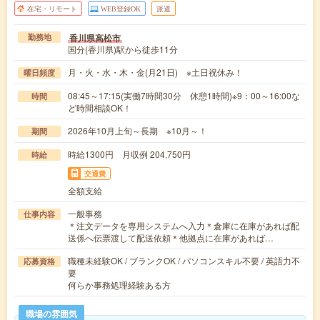
在宅・リモート
WEB登録OK
派遣
香川県高松市
勤務地
国分(香川県)駅から徒歩11分
月・火・水・木・金(月21日) ※土日祝休み！
曜日頻度
08:45～17:15(実働7時間30分 休憩1時間)※9：00～16:00な
時間
ど時間相談OK！
2026年10月上旬～長期 ※10月～！
期間
時給1300円 月収例 204,750円
時給
交通費
全額支給
一般事務
仕事内容
＊注文データを専用システムへ入力＊倉庫に在庫があれば配
送係へ伝票渡して配送依頼＊他拠点に在庫があれば…
職種未経験OK / ブランクOK / パソコンスキル不要 / 英語力不
応募資格
要
何らか事務処理経験ある方
職場の雰囲気