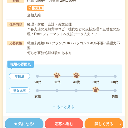
時給1300円 月収例 204,750円
時給
交通費
全額支給
経理・財務・会計・英文経理
仕事内容
＊各支店の光熱費やコピー機代などの支払処理＊立替金の処
理＊Excelフォーマットへ支払データ入力＊フ…
職種未経験OK / ブランクOK / パソコンスキル不要 / 英語力不
応募資格
要
何らか事務処理経験のある方
職場の雰囲気
年齢層
20代
30代
40代
50代
60代
男女比率
女性
男性
もっと見る
気になる!
応募へ進む
詳しく見る