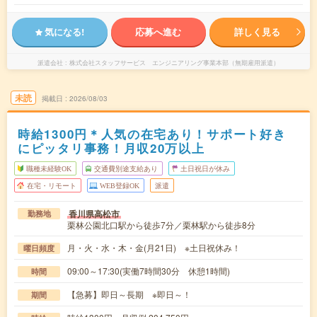
気になる!
応募へ進む
詳しく見る
派遣会社
株式会社スタッフサービス エンジニアリング事業本部（無期雇用派遣）
未読
掲載日
2026/08/03
時給1300円＊人気の在宅あり！サポート好き
にピッタリ事務！月収20万以上
職種未経験OK
交通費別途支給あり
土日祝日が休み
在宅・リモート
WEB登録OK
派遣
香川県高松市
勤務地
栗林公園北口駅から徒歩7分／栗林駅から徒歩8分
月・火・水・木・金(月21日) ※土日祝休み！
曜日頻度
09:00～17:30(実働7時間30分 休憩1時間)
時間
【急募】即日～長期 ※即日～！
期間