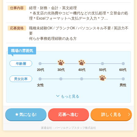
経理・財務・会計・英文経理
仕事内容
＊各支店の光熱費やコピー機代などの支払処理＊立替金の処
理＊Excelフォーマットへ支払データ入力＊フ…
職種未経験OK / ブランクOK / パソコンスキル不要 / 英語力不
応募資格
要
何らか事務処理経験のある方
職場の雰囲気
年齢層
20代
30代
40代
50代
60代
男女比率
女性
男性
もっと見る
気になる!
応募へ進む
詳しく見る
派遣会社
パーソルテンプスタッフ株式会社