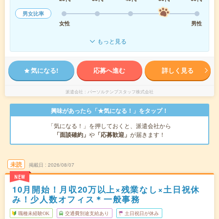
男女比率
女性
男性
もっと見る
気になる!
応募へ進む
詳しく見る
派遣会社
パーソルテンプスタッフ株式会社
興味があったら「★気になる！」をタップ！
「気になる！」を押しておくと、派遣会社から
「面談確約」
や
「応募歓迎」
が届きます！
未読
掲載日
2026/08/07
NEW
10月開始！月収20万以上×残業なし×土日祝休
み！少人数オフィス＊一般事務
職種未経験OK
交通費別途支給あり
土日祝日が休み