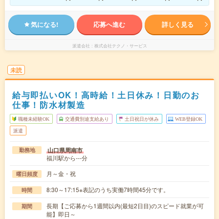
気になる!
応募へ進む
詳しく見る
派遣会社
株式会社テクノ・サービス
未読
給与即払いOK！高時給！土日休み！日勤のお
仕事！防水材製造
職種未経験OK
交通費別途支給あり
土日祝日が休み
WEB登録OK
派遣
山口県周南市
勤務地
福川駅から---分
月～金・祝
曜日頻度
8:30～17:15※表記のうち実働7時間45分です。
時間
長期【ご応募から1週間以内(最短2日目)のスピード就業が可
期間
能】即日～