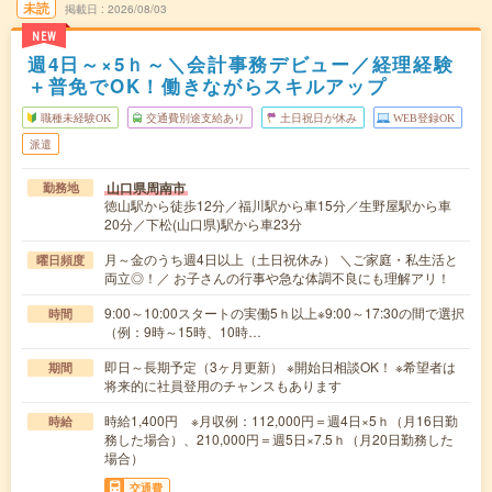
未読
掲載日
2026/08/03
NEW
週4日～×5ｈ～＼会計事務デビュー／経理経験
＋普免でOK！働きながらスキルアップ
職種未経験OK
交通費別途支給あり
土日祝日が休み
WEB登録OK
派遣
山口県周南市
勤務地
徳山駅から徒歩12分／福川駅から車15分／生野屋駅から車
20分／下松(山口県)駅から車23分
月～金のうち週4日以上（土日祝休み） ＼ご家庭・私生活と
曜日頻度
両立◎！／ お子さんの行事や急な体調不良にも理解アリ！
9:00～10:00スタートの実働5ｈ以上※9:00～17:30の間で選択
時間
（例：9時～15時、10時…
即日～長期予定（3ヶ月更新） ※開始日相談OK！ ※希望者は
期間
将来的に社員登用のチャンスもあります
時給1,400円 ※月収例：112,000円＝週4日×5ｈ（月16日勤
時給
務した場合）、210,000円＝週5日×7.5ｈ（月20日勤務した
場合）
交通費