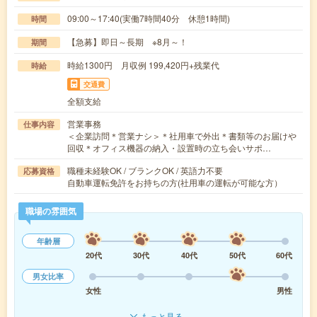
09:00～17:40(実働7時間40分 休憩1時間)
時間
【急募】即日～長期 ※8月～！
期間
時給1300円 月収例 199,420円+残業代
時給
交通費
全額支給
営業事務
仕事内容
＜企業訪問＊営業ナシ＞＊社用車で外出＊書類等のお届けや
回収＊オフィス機器の納入・設置時の立ち会いサポ…
職種未経験OK / ブランクOK / 英語力不要
応募資格
自動車運転免許をお持ちの方(社用車の運転が可能な方）
職場の雰囲気
年齢層
20代
30代
40代
50代
60代
男女比率
女性
男性
もっと見る