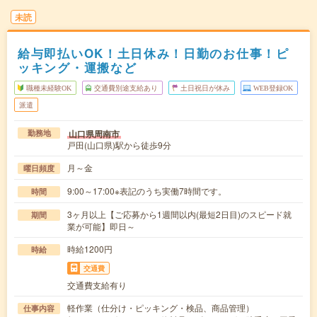
未読
給与即払いOK！土日休み！日勤のお仕事！ピ
ッキング・運搬など
職種未経験OK
交通費別途支給あり
土日祝日が休み
WEB登録OK
派遣
山口県周南市
勤務地
戸田(山口県)駅から徒歩9分
月～金
曜日頻度
9:00～17:00※表記のうち実働7時間です。
時間
3ヶ月以上【ご応募から1週間以内(最短2日目)のスピード就
期間
業が可能】即日～
時給1200円
時給
交通費
交通費支給有り
軽作業（仕分け・ピッキング・検品、商品管理）
仕事内容