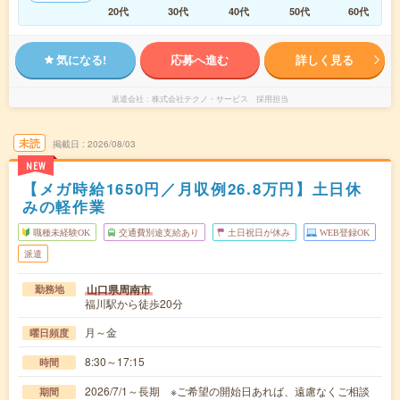
20代
30代
40代
50代
60代
気になる!
応募へ進む
詳しく見る
派遣会社
株式会社テクノ・サービス 採用担当
未読
掲載日
2026/08/03
NEW
【メガ時給1650円／月収例26.8万円】土日休
みの軽作業
職種未経験OK
交通費別途支給あり
土日祝日が休み
WEB登録OK
派遣
山口県周南市
勤務地
福川駅から徒歩20分
月～金
曜日頻度
8:30～17:15
時間
2026/7/1～長期 ※ご希望の開始日あれば、遠慮なくご相談
期間