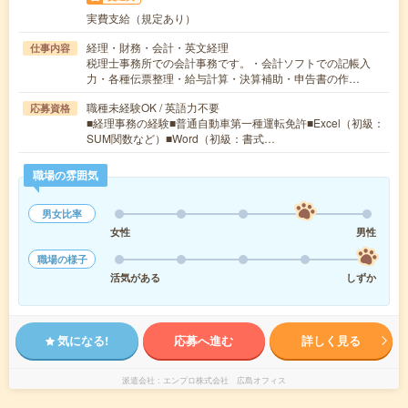
実費支給（規定あり）
経理・財務・会計・英文経理
仕事内容
税理士事務所での会計事務です。・会計ソフトでの記帳入
力・各種伝票整理・給与計算・決算補助・申告書の作…
職種未経験OK / 英語力不要
応募資格
■経理事務の経験■普通自動車第一種運転免許■Excel（初級：
SUM関数など）■Word（初級：書式…
職場の雰囲気
男女比率
女性
男性
職場の様子
活気がある
しずか
気になる!
応募へ進む
詳しく見る
派遣会社
エンプロ株式会社 広島オフィス