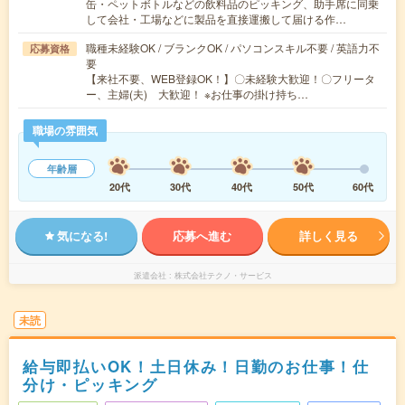
缶・ペットボトルなどの飲料品のピッキング、助手席に同乗
して会社・工場などに製品を直接運搬して届ける作…
職種未経験OK / ブランクOK / パソコンスキル不要 / 英語力不
応募資格
要
【来社不要、WEB登録OK！】〇未経験大歓迎！〇フリータ
ー、主婦(夫) 大歓迎！ ※お仕事の掛け持ち…
職場の雰囲気
年齢層
20代
30代
40代
50代
60代
気になる!
応募へ進む
詳しく見る
派遣会社
株式会社テクノ・サービス
未読
給与即払いOK！土日休み！日勤のお仕事！仕
分け・ピッキング