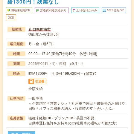
給1300円！残業なし
職種未経験OK
交通費別途支給あり
土日祝日が休み
WEB登録OK
派遣
山口県周南市
勤務地
徳山駅から徒歩5分
月～金（週5日）
曜日頻度
09:00～17:40(実働7時間40分 休憩1時間)
時間
2026年09月上旬～長期 ※9月～！
期間
時給1300円 月収例 199,420円～+残業代
時給
交通費
全額支給
一般事務
仕事内容
＜企業訪問＊営業ナシ＞＊社用車で外出＊書類等のお届けや
回収＊オフィス機器の納入・設置時の立ち会いサポ…
職種未経験OK / ブランクOK / 英語力不要
応募資格
自動車運転免許をお持ちの方(社用車の運転が可能な方）