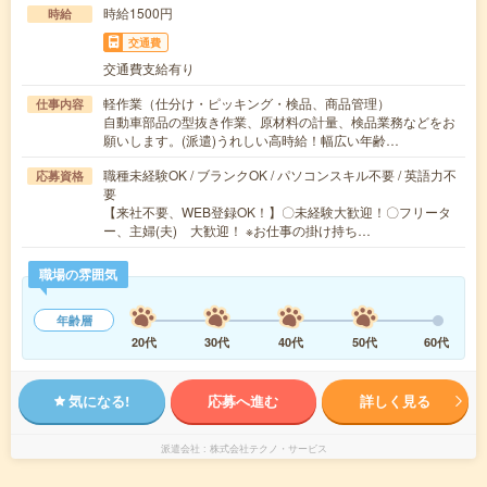
時給1500円
時給
交通費
交通費支給有り
軽作業（仕分け・ピッキング・検品、商品管理）
仕事内容
自動車部品の型抜き作業、原材料の計量、検品業務などをお
願いします。(派遣)うれしい高時給！幅広い年齢…
職種未経験OK / ブランクOK / パソコンスキル不要 / 英語力不
応募資格
要
【来社不要、WEB登録OK！】〇未経験大歓迎！〇フリータ
ー、主婦(夫) 大歓迎！ ※お仕事の掛け持ち…
職場の雰囲気
年齢層
20代
30代
40代
50代
60代
気になる!
応募へ進む
詳しく見る
派遣会社
株式会社テクノ・サービス