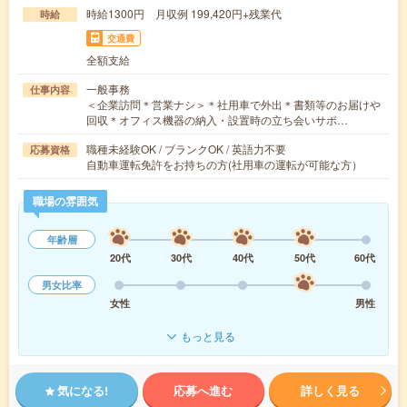
時給1300円 月収例 199,420円+残業代
時給
交通費
全額支給
一般事務
仕事内容
＜企業訪問＊営業ナシ＞＊社用車で外出＊書類等のお届けや
回収＊オフィス機器の納入・設置時の立ち会いサポ…
職種未経験OK / ブランクOK / 英語力不要
応募資格
自動車運転免許をお持ちの方(社用車の運転が可能な方）
職場の雰囲気
年齢層
20代
30代
40代
50代
60代
男女比率
女性
男性
もっと見る
気になる!
応募へ進む
詳しく見る