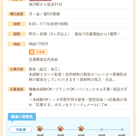
福川駅から徒歩21分
月～金／週5日勤務
曜日頻度
8:30～17:15(休憩1時間)
時間
即日～長期（3ヶ月以上） 最短で応募開始から1週間！
期間
時給1750円
時給
交通費
交通費規定内支給
製造（組立・加工）
仕事内容
未経験スタート歓迎！化学材料の製造オペレーター業務防水
材の製造をしていただきます！原材料の投入・仕込…
職種未経験OK / ブランクOK / パソコンスキル不要 / 英語力不
応募資格
要
＜未経験OK！＞＃学歴不問＃髪色・髪型自由！○応募後の流
れ「応募する」ボタンをクリック↓メールにてw…
職場の雰囲気
年齢層
20代
30代
40代
50代
60代