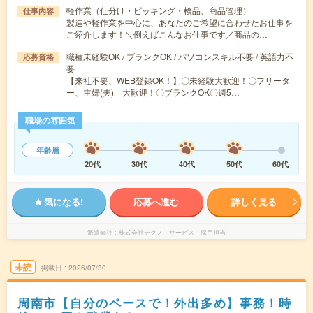
軽作業（仕分け・ピッキング・検品、商品管理）
仕事内容
製造や軽作業を中心に、あなたのご希望に合わせたお仕事を
ご紹介します！＼例えばこんなお仕事です／商品の…
職種未経験OK / ブランクOK / パソコンスキル不要 / 英語力不
応募資格
要
【来社不要、WEB登録OK！】〇未経験大歓迎！〇フリータ
ー、主婦(夫) 大歓迎！〇ブランクOK〇週5…
職場の雰囲気
年齢層
20代
30代
40代
50代
60代
気になる!
応募へ進む
詳しく見る
派遣会社
株式会社テクノ・サービス 採用担当
未読
掲載日
2026/07/30
周南市【自分のペースで！外出多め】事務！時