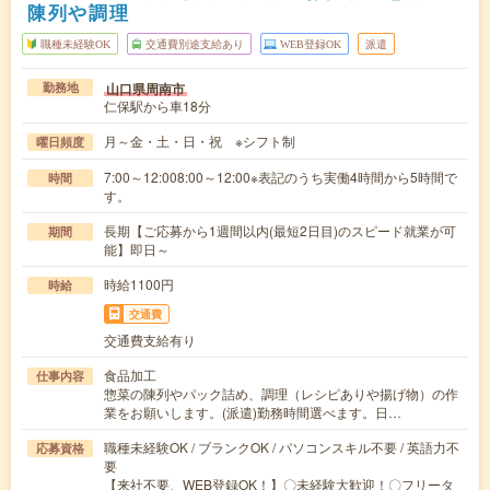
陳列や調理
職種未経験OK
交通費別途支給あり
WEB登録OK
派遣
山口県周南市
勤務地
仁保駅から車18分
月～金・土・日・祝 ※シフト制
曜日頻度
7:00～12:008:00～12:00※表記のうち実働4時間から5時間で
時間
す。
長期【ご応募から1週間以内(最短2日目)のスピード就業が可
期間
能】即日～
時給1100円
時給
交通費
交通費支給有り
食品加工
仕事内容
惣菜の陳列やパック詰め、調理（レシピありや揚げ物）の作
業をお願いします。(派遣)勤務時間選べます。日…
職種未経験OK / ブランクOK / パソコンスキル不要 / 英語力不
応募資格
要
【来社不要、WEB登録OK！】〇未経験大歓迎！〇フリータ