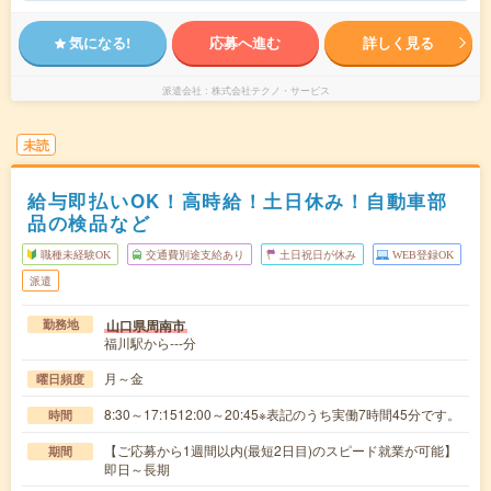
気になる!
応募へ進む
詳しく見る
派遣会社
株式会社テクノ・サービス
未読
給与即払いOK！高時給！土日休み！自動車部
品の検品など
職種未経験OK
交通費別途支給あり
土日祝日が休み
WEB登録OK
派遣
山口県周南市
勤務地
福川駅から---分
月～金
曜日頻度
8:30～17:1512:00～20:45※表記のうち実働7時間45分です。
時間
【ご応募から1週間以内(最短2日目)のスピード就業が可能】
期間
即日～長期