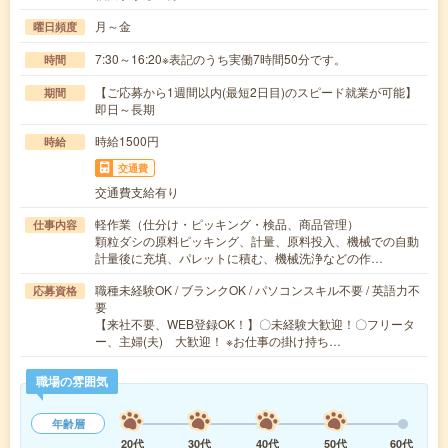
月～金
曜日頻度
7:30～16:20※表記のうち実働7時間50分です。
時間
【ご応募から1週間以内(最短2日目)のスピード就業が可能】
期間
即日～長期
時給1500円
時給
交通費
交通費支給有り
軽作業（仕分け・ピッキング・検品、商品管理）
仕事内容
顆粒ダシの原料ピッキング、計量、原料投入、機械での自動
計量後に充填、パレットに積む、機械洗浄などの作…
職種未経験OK / ブランクOK / パソコンスキル不要 / 英語力不
応募資格
要
【来社不要、WEB登録OK！】〇未経験大歓迎！〇フリータ
ー、主婦(夫) 大歓迎！ ※お仕事の掛け持ち…
職場の雰囲気
年齢層
20代
30代
40代
50代
60代