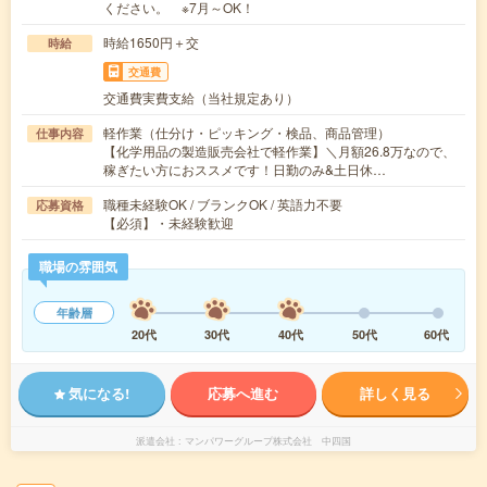
ください。 ※7月～OK！
時給1650円＋交
時給
交通費
交通費実費支給（当社規定あり）
軽作業（仕分け・ピッキング・検品、商品管理）
仕事内容
【化学用品の製造販売会社で軽作業】＼月額26.8万なので、
稼ぎたい方におススメです！日勤のみ&土日休…
職種未経験OK / ブランクOK / 英語力不要
応募資格
【必須】・未経験歓迎
職場の雰囲気
年齢層
20代
30代
40代
50代
60代
気になる!
応募へ進む
詳しく見る
派遣会社
マンパワーグループ株式会社 中四国