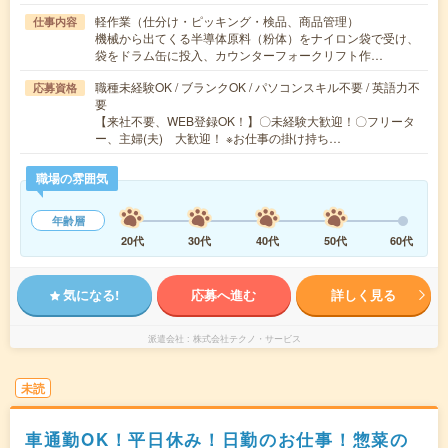
軽作業（仕分け・ピッキング・検品、商品管理）
仕事内容
機械から出てくる半導体原料（粉体）をナイロン袋で受け、
袋をドラム缶に投入、カウンターフォークリフト作…
職種未経験OK / ブランクOK / パソコンスキル不要 / 英語力不
応募資格
要
【来社不要、WEB登録OK！】〇未経験大歓迎！〇フリータ
ー、主婦(夫) 大歓迎！ ※お仕事の掛け持ち…
職場の雰囲気
年齢層
20代
30代
40代
50代
60代
気になる!
応募へ進む
詳しく見る
派遣会社
株式会社テクノ・サービス
未読
車通勤OK！平日休み！日勤のお仕事！惣菜の