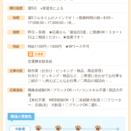
週5日 ※派遣先による
曜日頻度
週5フルタイムがメインです！＜勤務時間の例＞8:00～
時間
17:008:30～17:309:00～18:…
即日～長期 ★応募から「最短2日後」に勤務OK！スタート
期間
日はご相談ください。★急募です！
時給1100円～1300円 ★Wワーク不可
時給
交通費
交通費全額支給
軽作業（仕分け・ピッキング・検品、商品管理）
仕事内容
仕分け・ピッキング・検品など、ご希望に合わせてお仕事を
ご紹介！＼例えばこんなお仕事／〇商品の箱詰め・…
職種未経験OK / ブランクOK / パソコンスキル不要 / 英語力不
応募資格
要
【来社不要、WEB登録OK！】〇未経験大歓迎！〇フリータ
ー、主婦(夫) 大歓迎！〇ブランクOK〇週5…
職場の雰囲気
年齢層