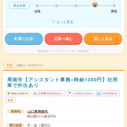
男女比率
女性
男性
もっと見る
気になる!
応募へ進む
詳しく見る
派遣会社
パーソルテンプスタッフ株式会社
未読
掲載日
2026/07/10
周南市【アシスタント事務×時給1300円】社用
車で外出あり
職種未経験OK
交通費別途支給あり
土日祝日が休み
WEB登録OK
派遣
山口県周南市
勤務地
徳山駅から徒歩5分
月～金（週5日）
曜日頻度