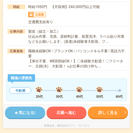
時給1550円 【月収例】240,000円以上可能
時給
交通費
交通費支給有り
製造（組立・加工）
仕事内容
仕込み作業、充填、原材料計量、装置洗浄、ラベル貼り作業
などをお願いします。(派遣)未経験者大歓迎。フ…
職種未経験OK / ブランクOK / パソコンスキル不要 / 英語力不
応募資格
要
【来社不要、WEB登録OK！】〇未経験大歓迎！〇フリータ
ー、主婦(夫) 大歓迎！ ※お仕事の掛け持ち…
職場の雰囲気
年齢層
20代
30代
40代
50代
60代
気になる!
応募へ進む
詳しく見る
派遣会社
株式会社テクノ・サービス