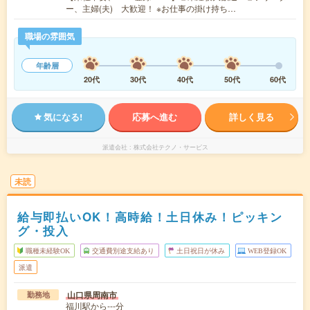
ー、主婦(夫) 大歓迎！ ※お仕事の掛け持ち…
職場の雰囲気
年齢層
20代
30代
40代
50代
60代
気になる!
応募へ進む
詳しく見る
派遣会社
株式会社テクノ・サービス
未読
給与即払いOK！高時給！土日休み！ピッキン
グ・投入
職種未経験OK
交通費別途支給あり
土日祝日が休み
WEB登録OK
派遣
山口県周南市
勤務地
福川駅から---分