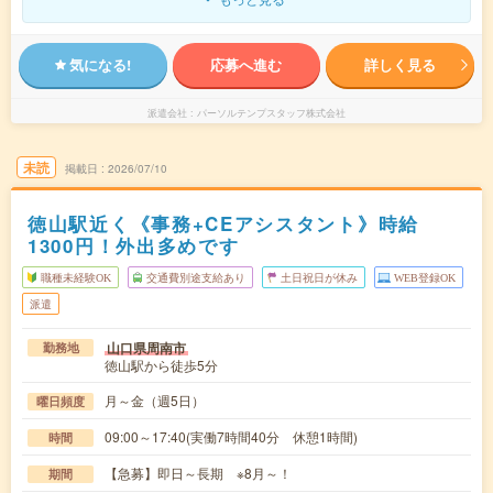
気になる!
応募へ進む
詳しく見る
派遣会社
パーソルテンプスタッフ株式会社
未読
掲載日
2026/07/10
徳山駅近く《事務+CEアシスタント》時給
1300円！外出多めです
職種未経験OK
交通費別途支給あり
土日祝日が休み
WEB登録OK
派遣
山口県周南市
勤務地
徳山駅から徒歩5分
月～金（週5日）
曜日頻度
09:00～17:40(実働7時間40分 休憩1時間)
時間
【急募】即日～長期 ※8月～！
期間