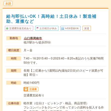
未読
給与即払いOK！高時給！土日休み！製造補
助、運搬など
交通費別途支給あり
土日祝日が休み
WEB登録OK
派遣
山口県周南市
勤務地
福川駅から徒歩20分
月～金
曜日頻度
7:40～16:2015:40～0:2023:40～8:20※表記のうち実働7時間
時間
50分です。
長期【ご応募から1週間以内(最短2日目)のスピード就業が可
期間
能】即日～
時給1400円
時給
交通費
交通費支給有り
軽作業（仕分け・ピッキング・検品、商品管理）
仕事内容
フレコンバックをクレーンで吊ってダシの原料を投入する作