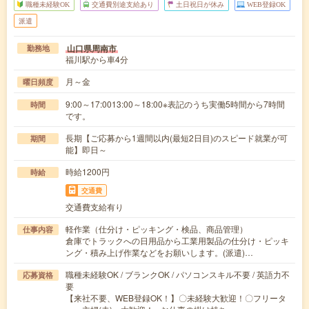
職種未経験OK
交通費別途支給あり
土日祝日が休み
WEB登録OK
派遣
山口県周南市
勤務地
福川駅から車4分
月～金
曜日頻度
9:00～17:0013:00～18:00※表記のうち実働5時間から7時間
時間
です。
長期【ご応募から1週間以内(最短2日目)のスピード就業が可
期間
能】即日～
時給1200円
時給
交通費
交通費支給有り
軽作業（仕分け・ピッキング・検品、商品管理）
仕事内容
倉庫でトラックへの日用品から工業用製品の仕分け・ピッキ
ング・積み上げ作業などをお願いします。(派遣)…
職種未経験OK / ブランクOK / パソコンスキル不要 / 英語力不
応募資格
要
【来社不要、WEB登録OK！】〇未経験大歓迎！〇フリータ