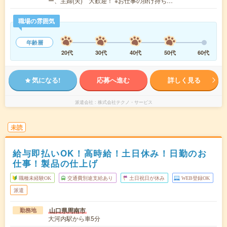
ー、主婦(夫) 大歓迎！ ※お仕事の掛け持ち…
職場の雰囲気
年齢層
20代
30代
40代
50代
60代
気になる!
応募へ進む
詳しく見る
派遣会社
株式会社テクノ・サービス
未読
給与即払いOK！高時給！土日休み！日勤のお
仕事！製品の仕上げ
職種未経験OK
交通費別途支給あり
土日祝日が休み
WEB登録OK
派遣
山口県周南市
勤務地
大河内駅から車5分