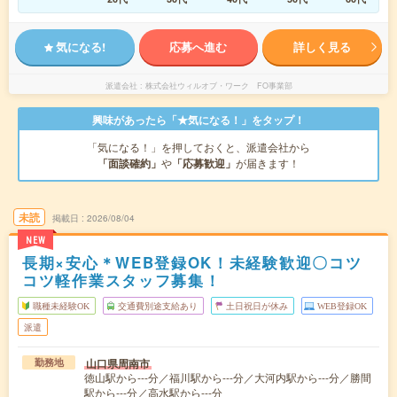
気になる!
応募へ進む
詳しく見る
派遣会社
株式会社ウィルオブ・ワーク FO事業部
興味があったら「★気になる！」をタップ！
「気になる！」を押しておくと、派遣会社から
「面談確約」
や
「応募歓迎」
が届きます！
未読
掲載日
2026/08/04
NEW
長期×安心＊WEB登録OK！未経験歓迎〇コツ
コツ軽作業スタッフ募集！
職種未経験OK
交通費別途支給あり
土日祝日が休み
WEB登録OK
派遣
山口県周南市
勤務地
徳山駅から---分／福川駅から---分／大河内駅から---分／勝間
駅から---分／高水駅から---分