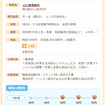
山口県周南市
勤務地
徳山駅から徒歩5分
月～金（週5日） ※＼土日祝休み／
曜日頻度
08:30～17:20(実働7時間50分 休憩1時間)
時間
2026年10月上旬～長期 直接雇用の実績あり！ ※10月～！
期間
時給1300円 月収例 203,580円～+残業代
時給
交通費
全額支給
一般事務
仕事内容
＊技術員が作業する内容をシステムに入力・処理＊作業スケ
ジュールの調整＊作業に必要な部品の注文・入荷の…
職種未経験OK / ブランクOK / 英語力不要
応募資格
電話対応・パソコン操作のあるお仕事の経験があればOK！
職場の雰囲気
年齢層
20代
30代
40代
50代
60代