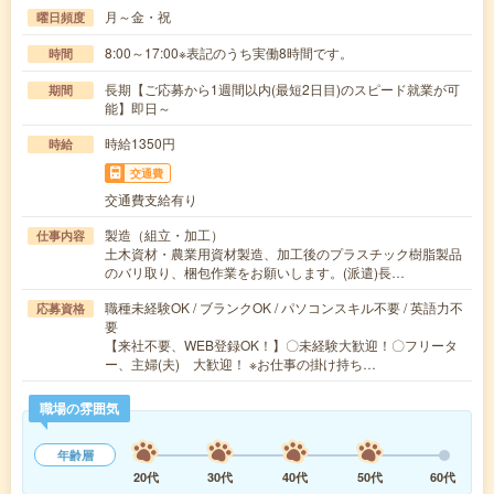
月～金・祝
曜日頻度
8:00～17:00※表記のうち実働8時間です。
時間
長期【ご応募から1週間以内(最短2日目)のスピード就業が可
期間
能】即日～
時給1350円
時給
交通費
交通費支給有り
製造（組立・加工）
仕事内容
土木資材・農業用資材製造、加工後のプラスチック樹脂製品
のバリ取り、梱包作業をお願いします。(派遣)長…
職種未経験OK / ブランクOK / パソコンスキル不要 / 英語力不
応募資格
要
【来社不要、WEB登録OK！】〇未経験大歓迎！〇フリータ
ー、主婦(夫) 大歓迎！ ※お仕事の掛け持ち…
職場の雰囲気
年齢層
20代
30代
40代
50代
60代