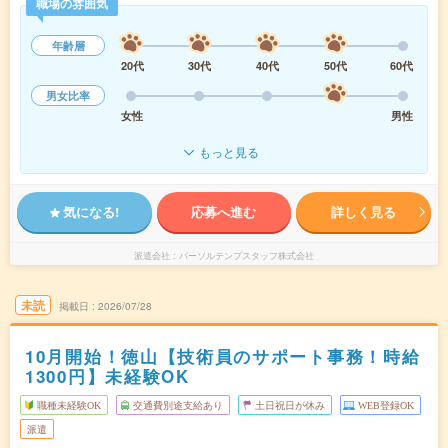
職場の雰囲気
年齢層
20代
30代
40代
50代
60代
男女比率
女性
男性
もっと見る
気になる!
応募へ進む
詳しく見る
派遣会社
パーソルテンプスタッフ株式会社
未読
掲載日
2026/07/28
10月開始！徳山【技術員のサポート事務！時給
1300円】未経験OK
職種未経験OK
交通費別途支給あり
土日祝日が休み
WEB登録OK
派遣