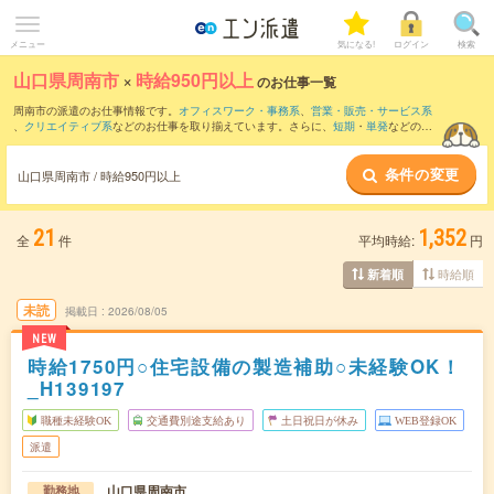
メニュー
気になる!
ログイン
検索
山口県周南市
×
時給950円以上
のお仕事一覧
周南市の派遣のお仕事情報です。
オフィスワーク・事務系
、
営業・販売・サービス系
、
クリエイティブ系
などのお仕事を取り揃えています。さらに、
短期
・
単発
などの期
間や、
職種未経験OK
などのこだわり条件で絞り込んでいただけます。
条件の変更
時給
1050円以上
・
1800円以上
の求人はこちら
山口県周南市 / 時給950円以上
当サイトでは法令を遵守し、最低賃金以上の求人のみを掲載しています。
21
1,352
全
件
平均時給:
円
時給順
新着順
未読
掲載日
2026/08/05
NEW
時給1750円○住宅設備の製造補助○未経験OK！
_H139197
職種未経験OK
交通費別途支給あり
土日祝日が休み
WEB登録OK
派遣
山口県周南市
勤務地