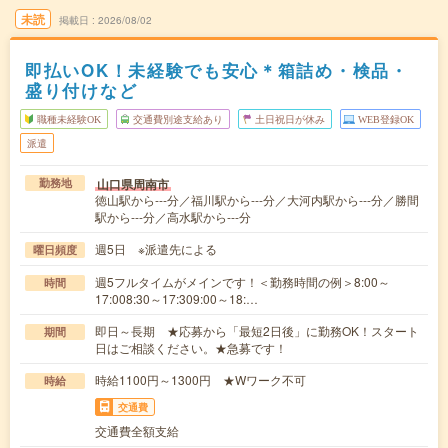
未読
掲載日
2026/08/02
即払いOK！未経験でも安心＊箱詰め・検品・
盛り付けなど
職種未経験OK
交通費別途支給あり
土日祝日が休み
WEB登録OK
派遣
山口県周南市
勤務地
徳山駅から---分／福川駅から---分／大河内駅から---分／勝間
駅から---分／高水駅から---分
週5日 ※派遣先による
曜日頻度
週5フルタイムがメインです！＜勤務時間の例＞8:00～
時間
17:008:30～17:309:00～18:…
即日～長期 ★応募から「最短2日後」に勤務OK！スタート
期間
日はご相談ください。★急募です！
時給1100円～1300円 ★Wワーク不可
時給
交通費
交通費全額支給