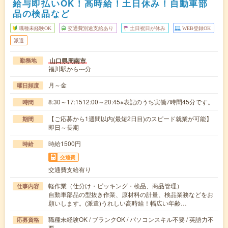
給与即払いOK！高時給！土日休み！自動車部
品の検品など
職種未経験OK
交通費別途支給あり
土日祝日が休み
WEB登録OK
派遣
山口県周南市
勤務地
福川駅から---分
月～金
曜日頻度
8:30～17:1512:00～20:45※表記のうち実働7時間45分です。
時間
【ご応募から1週間以内(最短2日目)のスピード就業が可能】
期間
即日～長期
時給1500円
時給
交通費
交通費支給有り
軽作業（仕分け・ピッキング・検品、商品管理）
仕事内容
自動車部品の型抜き作業、原材料の計量、検品業務などをお
願いします。(派遣)うれしい高時給！幅広い年齢…
職種未経験OK / ブランクOK / パソコンスキル不要 / 英語力不
応募資格
要