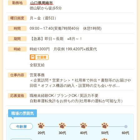
山口県周南市
勤務地
徳山駅から徒歩5分
月～金（週5日）
曜日頻度
09:00～17:40(実働7時間40分 休憩1時間)
時間
【急募】即日～長期 ※8月～！
期間
時給1300円 月収例 199,420円+残業代
時給
交通費
全額支給
営業事務
仕事内容
＜企業訪問＊営業ナシ＞＊社用車で外出＊書類等のお届けや
回収＊オフィス機器の納入・設置時の立ち会いサポ…
職種未経験OK / ブランクOK / 英語力不要
応募資格
自動車運転免許をお持ちの方(社用車の運転が可能な方）
職場の雰囲気
年齢層
20代
30代
40代
50代
60代