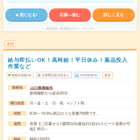
気になる!
応募へ進む
詳しく見る
派遣会社
株式会社テクノ・サービス
未読
給与即払いOK！高時給！平日休み！薬品投入
作業など
職種未経験OK
交通費別途支給あり
WEB登録OK
派遣
山口県周南市
勤務地
新南陽駅から徒歩20分
月～金・土・日・祝 ※シフト制
曜日頻度
8:30～16:30※表記のうち実働7時間です。
時間
長期【ご応募から1週間以内(最短2日目)のスピード就業が可
期間
能】即日～
時給1300円
時給