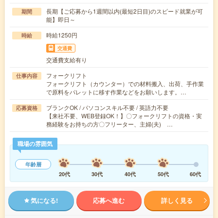
長期【ご応募から1週間以内(最短2日目)のスピード就業が可
期間
能】即日～
時給1250円
時給
交通費
交通費支給有り
フォークリフト
仕事内容
フォークリフト（カウンター）での材料搬入、出荷、手作業
で原料をパレットに移す作業などをお願いします。…
ブランクOK / パソコンスキル不要 / 英語力不要
応募資格
【来社不要、WEB登録OK！】〇フォークリフトの資格・実
務経験をお持ちの方〇フリーター、主婦(夫) …
職場の雰囲気
年齢層
20代
30代
40代
50代
60代
気になる!
応募へ進む
詳しく見る