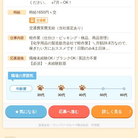
ください。 ※7月～OK！
時給1650円＋交
時給
交通費
交通費実費支給（当社規定あり）
軽作業（仕分け・ピッキング・検品、商品管理）
仕事内容
【化学用品の製造販売会社で軽作業】＼月額26.8万なので、
稼ぎたい方におススメです！日勤のみ&土日休…
職種未経験OK / ブランクOK / 英語力不要
応募資格
【必須】・未経験歓迎
職場の雰囲気
年齢層
20代
30代
40代
50代
60代
気になる!
応募へ進む
詳しく見る
派遣会社
マンパワーグループ株式会社 中四国