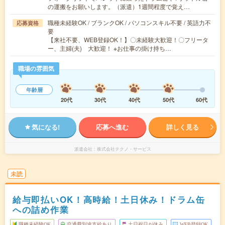
の運搬をお願いします。（派遣）1週間程度で覚え…
職種未経験OK / ブランクOK / パソコンスキル不要 / 英語力不
応募資格
要
【来社不要、WEB登録OK！】〇未経験大歓迎！〇フリータ
ー、主婦(夫) 大歓迎！ ※お仕事の掛け持ち…
職場の雰囲気
年齢層
20代
30代
40代
50代
60代
気になる!
応募へ進む
詳しく見る
派遣会社
株式会社テクノ・サービス
未読
給与即払いOK！高時給！土日休み！ドラム缶
への詰め作業
職種未経験OK
交通費別途支給あり
土日祝日が休み
WEB登録OK