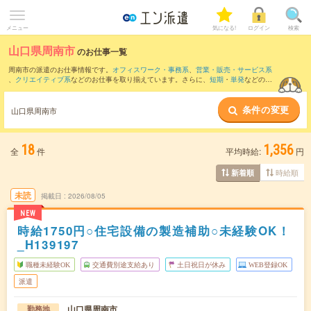
メニュー
気になる!
ログイン
検索
山口県周南市
のお仕事一覧
周南市の派遣のお仕事情報です。
オフィスワーク・事務系
、
営業・販売・サービス系
、
クリエイティブ系
などのお仕事を取り揃えています。さらに、
短期
・
単発
などの期
間や、
職種未経験OK
などのこだわり条件で絞り込んでいただけます。
条件の変更
また、
下松市
など隣接エリアのお仕事もご確認いただけます。
山口県周南市
18
1,356
全
件
平均時給:
円
時給順
新着順
未読
掲載日
2026/08/05
NEW
時給1750円○住宅設備の製造補助○未経験OK！
_H139197
職種未経験OK
交通費別途支給あり
土日祝日が休み
WEB登録OK
派遣
山口県周南市
勤務地