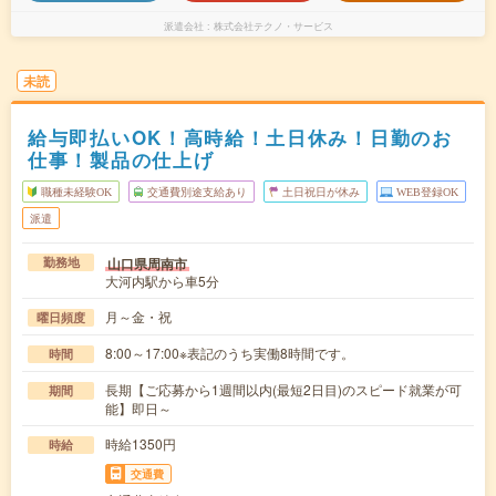
派遣会社
株式会社テクノ・サービス
未読
給与即払いOK！高時給！土日休み！日勤のお
仕事！製品の仕上げ
職種未経験OK
交通費別途支給あり
土日祝日が休み
WEB登録OK
派遣
山口県周南市
勤務地
大河内駅から車5分
月～金・祝
曜日頻度
8:00～17:00※表記のうち実働8時間です。
時間
長期【ご応募から1週間以内(最短2日目)のスピード就業が可
期間
能】即日～
時給1350円
時給
交通費