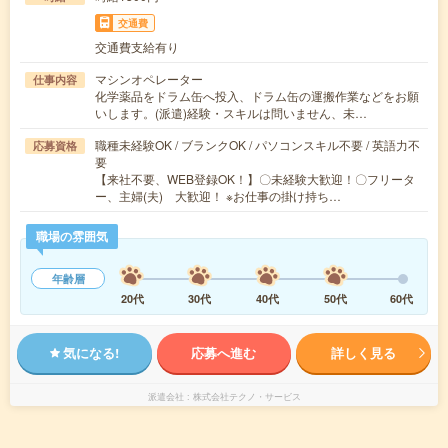
交通費
交通費支給有り
マシンオペレーター
仕事内容
化学薬品をドラム缶へ投入、ドラム缶の運搬作業などをお願
いします。(派遣)経験・スキルは問いません、未…
職種未経験OK / ブランクOK / パソコンスキル不要 / 英語力不
応募資格
要
【来社不要、WEB登録OK！】〇未経験大歓迎！〇フリータ
ー、主婦(夫) 大歓迎！ ※お仕事の掛け持ち…
職場の雰囲気
年齢層
20代
30代
40代
50代
60代
気になる!
応募へ進む
詳しく見る
派遣会社
株式会社テクノ・サービス