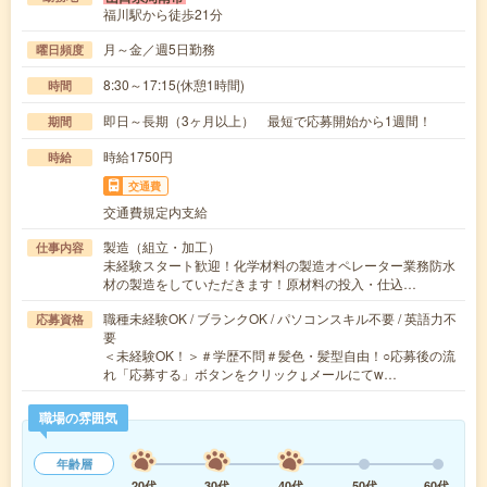
福川駅から徒歩21分
月～金／週5日勤務
曜日頻度
8:30～17:15(休憩1時間)
時間
即日～長期（3ヶ月以上） 最短で応募開始から1週間！
期間
時給1750円
時給
交通費
交通費規定内支給
製造（組立・加工）
仕事内容
未経験スタート歓迎！化学材料の製造オペレーター業務防水
材の製造をしていただきます！原材料の投入・仕込…
職種未経験OK / ブランクOK / パソコンスキル不要 / 英語力不
応募資格
要
＜未経験OK！＞＃学歴不問＃髪色・髪型自由！○応募後の流
れ「応募する」ボタンをクリック↓メールにてw…
職場の雰囲気
年齢層
20代
30代
40代
50代
60代