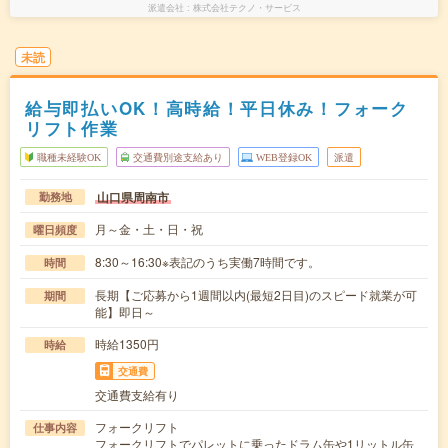
派遣会社
株式会社テクノ・サービス
未読
給与即払いOK！高時給！平日休み！フォーク
リフト作業
職種未経験OK
交通費別途支給あり
WEB登録OK
派遣
山口県周南市
勤務地
月～金・土・日・祝
曜日頻度
8:30～16:30※表記のうち実働7時間です。
時間
長期【ご応募から1週間以内(最短2日目)のスピード就業が可
期間
能】即日～
時給1350円
時給
交通費
交通費支給有り
フォークリフト
仕事内容
フォークリフトでパレットに乗ったドラム缶や1リットル缶