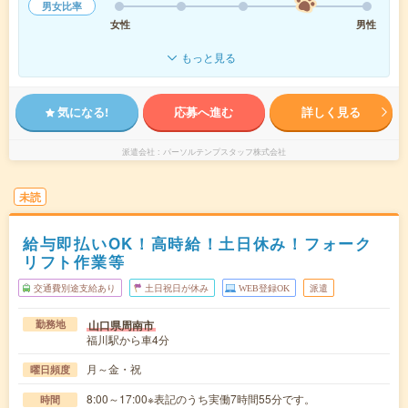
男女比率
女性
男性
もっと見る
気になる!
応募へ進む
詳しく見る
派遣会社
パーソルテンプスタッフ株式会社
未読
給与即払いOK！高時給！土日休み！フォーク
リフト作業等
交通費別途支給あり
土日祝日が休み
WEB登録OK
派遣
山口県周南市
勤務地
福川駅から車4分
月～金・祝
曜日頻度
8:00～17:00※表記のうち実働7時間55分です。
時間