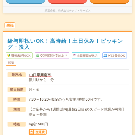
派遣会社
株式会社テクノ・サービス
未読
給与即払いOK！高時給！土日休み！ピッキン
グ・投入
職種未経験OK
交通費別途支給あり
土日祝日が休み
WEB登録OK
派遣
山口県周南市
勤務地
福川駅から---分
月～金
曜日頻度
7:30～16:20※表記のうち実働7時間50分です。
時間
【ご応募から1週間以内(最短2日目)のスピード就業が可能】
期間
即日～長期
時給1500円
時給
交通費