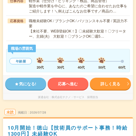
軽作業（仕分け・ピッキング・検品、商品管理）
仕事内容
製造や軽作業を中心に、あなたのご希望に合わせたお仕事を
ご紹介します！＼例えばこんなお仕事です／商品の…
職種未経験OK / ブランクOK / パソコンスキル不要 / 英語力不
応募資格
要
【来社不要、WEB登録OK！】〇未経験大歓迎！〇フリータ
ー、主婦(夫) 大歓迎！〇ブランクOK〇週5…
職場の雰囲気
年齢層
20代
30代
40代
50代
60代
気になる!
応募へ進む
詳しく見る
派遣会社
株式会社テクノ・サービス 採用担当
未読
掲載日
2026/07/28
10月開始！徳山【技術員のサポート事務！時給
1300円】未経験OK