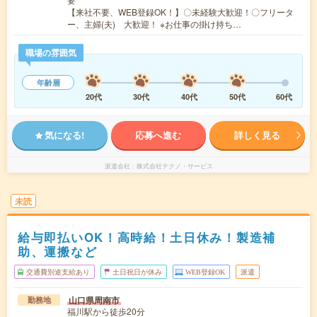
【来社不要、WEB登録OK！】〇未経験大歓迎！〇フリータ
ー、主婦(夫) 大歓迎！ ※お仕事の掛け持ち…
職場の雰囲気
年齢層
20代
30代
40代
50代
60代
気になる!
応募へ進む
詳しく見る
派遣会社
株式会社テクノ・サービス
未読
給与即払いOK！高時給！土日休み！製造補
助、運搬など
交通費別途支給あり
土日祝日が休み
WEB登録OK
派遣
山口県周南市
勤務地
福川駅から徒歩20分