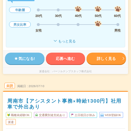
年齢層
20代
30代
40代
50代
60代
男女比率
女性
男性
もっと見る
気になる!
応募へ進む
詳しく見る
派遣会社
パーソルテンプスタッフ株式会社
未読
掲載日
2026/07/10
周南市【アシスタント事務×時給1300円】社用
車で外出あり
職種未経験OK
交通費別途支給あり
土日祝日が休み
WEB登録OK
派遣