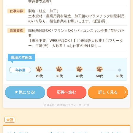
交通費支給有り
製造（組立・加工）
仕事内容
土木資材・農業用資材製造、加工後のプラスチック樹脂製品
のバリ取り、梱包作業をお願いします。(派遣)長…
職種未経験OK / ブランクOK / パソコンスキル不要 / 英語力不
応募資格
要
【来社不要、WEB登録OK！】〇未経験大歓迎！〇フリータ
ー、主婦(夫) 大歓迎！ ※お仕事の掛け持ち…
職場の雰囲気
年齢層
20代
30代
40代
50代
60代
気になる!
応募へ進む
詳しく見る
派遣会社
株式会社テクノ・サービス
未読