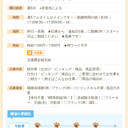
週5日 ※派遣先による
曜日頻度
週5フルタイムがメインです！＜勤務時間の例＞8:00～
時間
17:008:30～17:309:00～18:…
即日～長期 ★応募から「最短2日後」に勤務OK！スタート
期間
日はご相談ください。★急募です！
時給1100円～1300円 ★Wワーク不可
時給
交通費
交通費全額支給
軽作業（仕分け・ピッキング・検品、商品管理）
仕事内容
仕分け・ピッキング・検品など、ご希望に合わせてお仕事を
ご紹介！＼例えばこんなお仕事／〇商品の箱詰め・…
職種未経験OK / ブランクOK / パソコンスキル不要 / 英語力不
応募資格
要
【来社不要、WEB登録OK！】〇未経験大歓迎！〇フリータ
ー、主婦(夫) 大歓迎！〇ブランクOK〇週5…
職場の雰囲気
年齢層