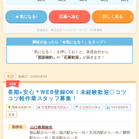
気になる!
応募へ進む
詳しく見る
派遣会社
株式会社ウィルオブ・ワーク FO事業部
興味があったら「★気になる！」をタップ！
「気になる！」を押しておくと、派遣会社から
「面談確約」
や
「応募歓迎」
が届きます！
未読
掲載日
2026/08/04
NEW
長期×安心＊WEB登録OK！未経験歓迎〇コツ
コツ軽作業スタッフ募集！
職種未経験OK
交通費別途支給あり
土日祝日が休み
WEB登録OK
派遣
山口県周南市
勤務地
徳山駅から---分／福川駅から---分／大河内駅から---分／勝間
駅から---分／高水駅から---分