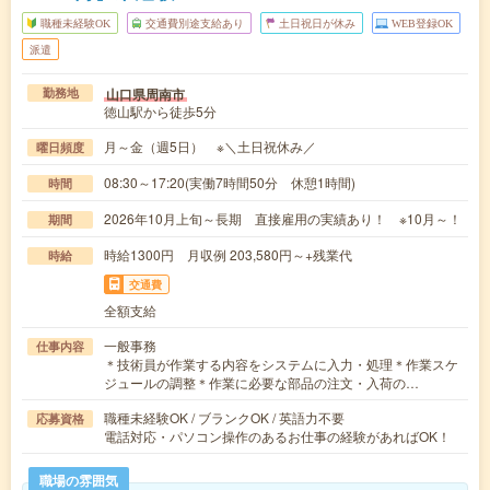
職種未経験OK
交通費別途支給あり
土日祝日が休み
WEB登録OK
派遣
山口県周南市
勤務地
徳山駅から徒歩5分
月～金（週5日） ※＼土日祝休み／
曜日頻度
08:30～17:20(実働7時間50分 休憩1時間)
時間
2026年10月上旬～長期 直接雇用の実績あり！ ※10月～！
期間
時給1300円 月収例 203,580円～+残業代
時給
交通費
全額支給
一般事務
仕事内容
＊技術員が作業する内容をシステムに入力・処理＊作業スケ
ジュールの調整＊作業に必要な部品の注文・入荷の…
職種未経験OK / ブランクOK / 英語力不要
応募資格
電話対応・パソコン操作のあるお仕事の経験があればOK！
職場の雰囲気