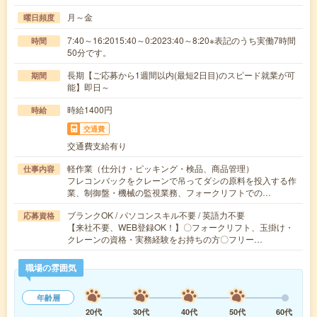
月～金
曜日頻度
7:40～16:2015:40～0:2023:40～8:20※表記のうち実働7時間
時間
50分です。
長期【ご応募から1週間以内(最短2日目)のスピード就業が可
期間
能】即日～
時給1400円
時給
交通費
交通費支給有り
軽作業（仕分け・ピッキング・検品、商品管理）
仕事内容
フレコンバックをクレーンで吊ってダシの原料を投入する作
業、制御盤・機械の監視業務、フォークリフトでの…
ブランクOK / パソコンスキル不要 / 英語力不要
応募資格
【来社不要、WEB登録OK！】〇フォークリフト、玉掛け・
クレーンの資格・実務経験をお持ちの方〇フリー…
職場の雰囲気
年齢層
20代
30代
40代
50代
60代