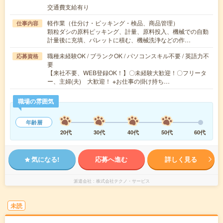
交通費支給有り
軽作業（仕分け・ピッキング・検品、商品管理）
仕事内容
顆粒ダシの原料ピッキング、計量、原料投入、機械での自動
計量後に充填、パレットに積む、機械洗浄などの作…
職種未経験OK / ブランクOK / パソコンスキル不要 / 英語力不
応募資格
要
【来社不要、WEB登録OK！】〇未経験大歓迎！〇フリータ
ー、主婦(夫) 大歓迎！ ※お仕事の掛け持ち…
職場の雰囲気
年齢層
20代
30代
40代
50代
60代
気になる!
応募へ進む
詳しく見る
派遣会社
株式会社テクノ・サービス
未読