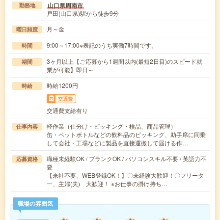
山口県周南市
勤務地
戸田(山口県)駅から徒歩9分
月～金
曜日頻度
9:00～17:00※表記のうち実働7時間です。
時間
3ヶ月以上【ご応募から1週間以内(最短2日目)のスピード就
期間
業が可能】即日～
時給1200円
時給
交通費
交通費支給有り
軽作業（仕分け・ピッキング・検品、商品管理）
仕事内容
缶・ペットボトルなどの飲料品のピッキング、助手席に同乗
して会社・工場などに製品を直接運搬して届ける作…
職種未経験OK / ブランクOK / パソコンスキル不要 / 英語力不
応募資格
要
【来社不要、WEB登録OK！】〇未経験大歓迎！〇フリータ
ー、主婦(夫) 大歓迎！ ※お仕事の掛け持ち…
職場の雰囲気