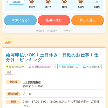
年齢層
20代
30代
40代
50代
60代
気になる!
応募へ進む
詳しく見る
派遣会社
株式会社テクノ・サービス
未読
給与即払いOK！土日休み！日勤のお仕事！仕
分け・ピッキング
職種未経験OK
交通費別途支給あり
土日祝日が休み
WEB登録OK
派遣
山口県周南市
勤務地
福川駅から車4分
月～金
曜日頻度
9:00～17:0013:00～18:00※表記のうち実働5時間から7時間
時間
です。