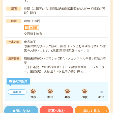
す。
長期【ご応募から1週間以内(最短2日目)のスピード就業が可
期間
能】即日～
時給1100円
時給
交通費
交通費支給有り
食品加工
仕事内容
惣菜の陳列やパック詰め、調理（レシピありや揚げ物）の作
業をお願いします。(派遣)勤務時間選べます。日…
職種未経験OK / ブランクOK / パソコンスキル不要 / 英語力不
応募資格
要
【来社不要、WEB登録OK！】〇未経験大歓迎！〇フリータ
ー、主婦(夫) 大歓迎！ ※お仕事の掛け持ち…
職場の雰囲気
年齢層
20代
30代
40代
50代
60代
気になる!
応募へ進む
詳しく見る