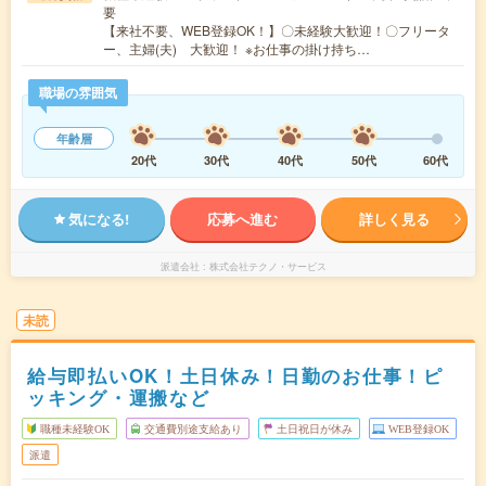
要
【来社不要、WEB登録OK！】〇未経験大歓迎！〇フリータ
ー、主婦(夫) 大歓迎！ ※お仕事の掛け持ち…
職場の雰囲気
年齢層
20代
30代
40代
50代
60代
気になる!
応募へ進む
詳しく見る
派遣会社
株式会社テクノ・サービス
未読
給与即払いOK！土日休み！日勤のお仕事！ピ
ッキング・運搬など
職種未経験OK
交通費別途支給あり
土日祝日が休み
WEB登録OK
派遣