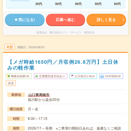
20代
30代
40代
50代
60代
気になる!
応募へ進む
詳しく見る
派遣会社
株式会社テクノ・サービス 採用担当
未読
掲載日
2026/08/03
【メガ時給1650円／月収例26.8万円】土日休
みの軽作業
職種未経験OK
交通費別途支給あり
土日祝日が休み
WEB登録OK
派遣
山口県周南市
勤務地
福川駅から徒歩20分
月～金
曜日頻度
8:30～17:15
時間
2026/7/1～長期 ※ご希望の開始日あれば、遠慮なくご相談
期間