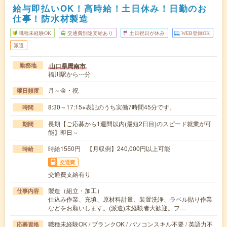
給与即払いOK！高時給！土日休み！日勤のお
仕事！防水材製造
職種未経験OK
交通費別途支給あり
土日祝日が休み
WEB登録OK
派遣
山口県周南市
勤務地
福川駅から---分
月～金・祝
曜日頻度
8:30～17:15※表記のうち実働7時間45分です。
時間
長期【ご応募から1週間以内(最短2日目)のスピード就業が可
期間
能】即日～
時給1550円 【月収例】240,000円以上可能
時給
交通費
交通費支給有り
製造（組立・加工）
仕事内容
仕込み作業、充填、原材料計量、装置洗浄、ラベル貼り作業
などをお願いします。(派遣)未経験者大歓迎。フ…
職種未経験OK / ブランクOK / パソコンスキル不要 / 英語力不
応募資格