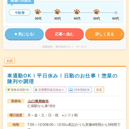
職場の雰囲気
年齢層
20代
30代
40代
50代
60代
気になる!
応募へ進む
詳しく見る
派遣会社
株式会社テクノ・サービス
未読
車通勤OK！平日休み！日勤のお仕事！惣菜の
陳列や調理
職種未経験OK
交通費別途支給あり
WEB登録OK
派遣
山口県周南市
勤務地
仁保駅から車18分
月～金・土・日・祝 ※シフト制
曜日頻度
7:00～12:008:00～12:00※表記のうち実働4時間から5時間で
時間