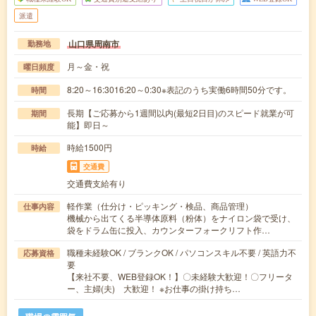
派遣
山口県周南市
勤務地
月～金・祝
曜日頻度
8:20～16:3016:20～0:30※表記のうち実働6時間50分です。
時間
長期【ご応募から1週間以内(最短2日目)のスピード就業が可
期間
能】即日～
時給1500円
時給
交通費
交通費支給有り
軽作業（仕分け・ピッキング・検品、商品管理）
仕事内容
機械から出てくる半導体原料（粉体）をナイロン袋で受け、
袋をドラム缶に投入、カウンターフォークリフト作…
職種未経験OK / ブランクOK / パソコンスキル不要 / 英語力不
応募資格
要
【来社不要、WEB登録OK！】〇未経験大歓迎！〇フリータ
ー、主婦(夫) 大歓迎！ ※お仕事の掛け持ち…