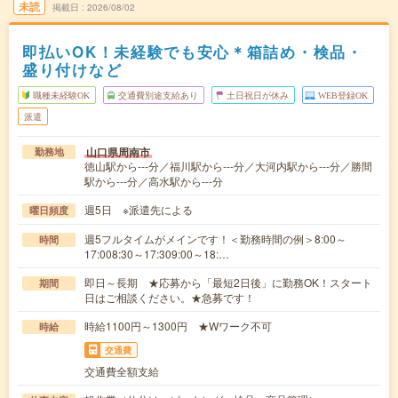
未読
掲載日
2026/08/02
即払いOK！未経験でも安心＊箱詰め・検品・
盛り付けなど
職種未経験OK
交通費別途支給あり
土日祝日が休み
WEB登録OK
派遣
山口県周南市
勤務地
徳山駅から---分／福川駅から---分／大河内駅から---分／勝間
駅から---分／高水駅から---分
週5日 ※派遣先による
曜日頻度
週5フルタイムがメインです！＜勤務時間の例＞8:00～
時間
17:008:30～17:309:00～18:…
即日～長期 ★応募から「最短2日後」に勤務OK！スタート
期間
日はご相談ください。★急募です！
時給1100円～1300円 ★Wワーク不可
時給
交通費
交通費全額支給