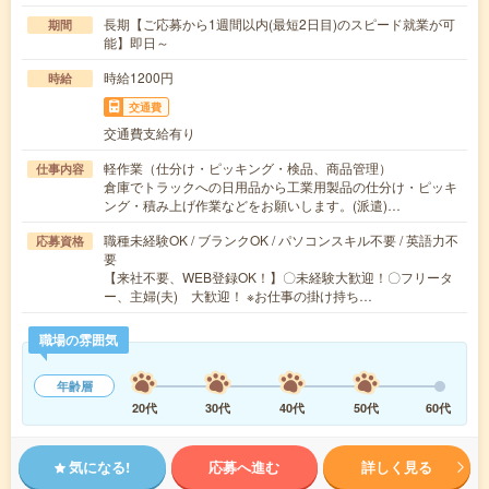
長期【ご応募から1週間以内(最短2日目)のスピード就業が可
期間
能】即日～
時給1200円
時給
交通費
交通費支給有り
軽作業（仕分け・ピッキング・検品、商品管理）
仕事内容
倉庫でトラックへの日用品から工業用製品の仕分け・ピッキ
ング・積み上げ作業などをお願いします。(派遣)…
職種未経験OK / ブランクOK / パソコンスキル不要 / 英語力不
応募資格
要
【来社不要、WEB登録OK！】〇未経験大歓迎！〇フリータ
ー、主婦(夫) 大歓迎！ ※お仕事の掛け持ち…
職場の雰囲気
年齢層
20代
30代
40代
50代
60代
気になる!
応募へ進む
詳しく見る