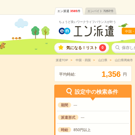
エン派遣
3585
件
エンバイト
7257
件
ちょうど良いワークライフバランスが叶う
中国・
気になる！リスト
0
保存し
派遣TOP
中国・四国
山口県
山口県周南市
,
1
3
5
6
平均時給:
円
設定中の検索条件
期間
---
派遣形式
---
時給
850円以上