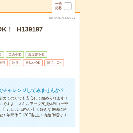
一括
応募
No.FAJSIfo330201
！_H139197
要
英語不要
履歴書不要
勤可
制服
日払いOK
週払いOK
でチャレンジしてみませんか？
初めての方でも安心して始められます！
いですよ！スキルアップ支援体制（一部
○【うれしい日払い】大好きな趣味に使
！年間休日120日以上！有給休暇でリ