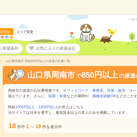
ヘル
四国版
エリア変更
た希望条件
お気に入りの派遣会社
山口県周南市 時給850円以上の派遣の仕事一覧
山口県周南市
850円以上
で
の派遣
周南市の派遣のお仕事情報です。
オフィスワーク・事務系
、
営業・販売・サー
揃えています。さらに、
短期
・
単発
などの期間や、
職種未経験OK
などのこだ
時給
1050円以上
・
1800円以上
の求人はこちら
当サイトでは法令を遵守し、最低賃金以上の求人のみを掲載しています。
18
1
18
件中
～
件を表示中