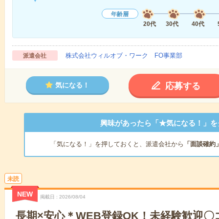
年齢層
20代
30代
40代
株式会社ウィルオブ・ワーク FO事業部
派遣会社
応募する
気になる！
興味があったら「★気になる！」を
「気になる！」を押しておくと、派遣会社から
「面談確約
未読
NEW
掲載日
2026/08/04
長期×安心＊WEB登録OK！未経験歓迎