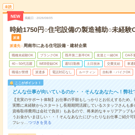
未読
NEW
掲載日
2026/08/05
時給1750円○住宅設備の製造補助○未経験OK
派遣
周南市にある住宅設備・建材企業
派遣先
職種未経験OK
ブランクOK
既卒第二新卒OK
友達と一緒OK
OA不
40～50代活躍
WEB登録OK
週5日勤務
土日祝休
交費支給
車通
職場が禁煙
派遣多
電話対応なし
ルーティン
自転車・バイクOK
ここがポイント！
どんな仕事が向いているのか・・そんなあなたへ！弊社
【充実のサポート体制】お仕事の手順もしっかりとお伝えするため、
実際に未経験からスタートし長期期間活躍しているスタッフさんも多
資格取得費用は会社で負担）もあるので、将来的なキャリアアップも
うお金がいまほしい・・！そんなあなたにぴったりなお仕事ご紹介可能
フレッ…
つづきを見る