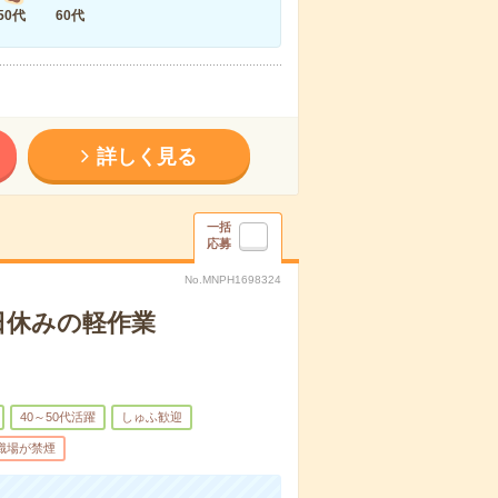
50代
60代
詳しく見る
一括
応募
No.MNPH1698324
土日休みの軽作業
40～50代活躍
しゅふ歓迎
職場が禁煙