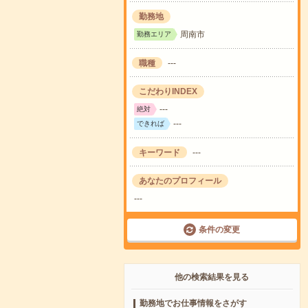
勤務地
周南市
勤務エリア
職種
---
こだわりINDEX
---
絶対
---
できれば
キーワード
---
あなたのプロフィール
---
条件の変更
他の検索結果を見る
勤務地でお仕事情報をさがす