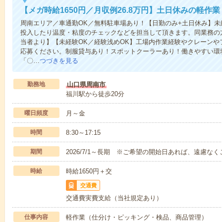
【メガ時給1650円／月収例26.8万円】土日休みの軽作業
周南エリア／車通勤OK／無料駐車場あり！【日勤のみ+土日休み】未
投入したり温度・粘度のチェックなどを担当して頂きます。同業務の
当者より】【未経験OK／経験浅めOK】工場内作業経験やクレーンや
応募ください。制服貸与あり！スポットクーラーあり！働きやすい環
「〇…
つづきを見る
勤務地
山口県周南市
福川駅から徒歩20分
曜日頻度
月～金
時間
8:30～17:15
期間
2026/7/1～長期 ※ご希望の開始日あれば、遠慮な
時給
時給1650円＋交
交通費
交通費実費支給（当社規定あり）
仕事内容
軽作業（仕分け・ピッキング・検品、商品管理）