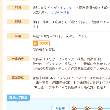
時間
週5フルタイムがメインです！＜勤務時間の例＞8:00～17:008:
0020:30～…
つづきを見る
期間
即日～長期 ★応募から「最短2日後」に勤務OK！
す！
時給
時給1100円～1300円 ★Wワーク不可
交通費
交通費全額支給
仕事内容
軽作業（仕分け・ピッキング・検品、商品管理）
仕分け・ピッキング・検品など、ご希望に合わせてお
〇商品の箱詰め・チェック作業商品に傷やズレがない
応募資格
職種未経験OK / ブランクOK / パソコンスキル不要 /
【来社不要、WEB登録OK！】〇未経験大歓迎！〇フ
OK〇週5日フルタイムで長期勤務可能な方大歓迎！…
職場の雰囲気
年齢層