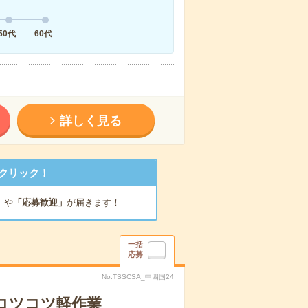
50代
60代
詳しく見る
クリック！
」
や
「応募歓迎」
が届きます！
一括
応募
No.TSSCSA_中四国24
〇コツコツ軽作業