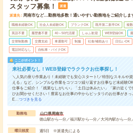
スタッフ募集！
派遣
周南市など…勤務地多数！通いやすい勤務地をご紹介しま
派遣先
職種未経験OK
社会人未経験OK
ブランクOK
既卒第二新卒OK
複数
英語不要
履歴書不要
40～50代活躍
しゅふ歓迎
WEB登録OK
週
交替制勤務
交費支給
車通勤可
制服
社食/補助あり
日払いOK
電話対応なし
自転車・バイクOK
ここがポイント！
来社必要なし！WEB登録でラクラクお仕事探し！
＼人気の座り作業あり！未経験でも安心スタート!／特別なスキルや
える」など、シンプルな作業をコツコツ繰り返すお仕事など未経験O
仕事をご紹介！「残業なしがいい」「土日は休みたい」「家の近くで
ひお聞かせください！豊富なお仕事の中からピッタリのお仕事がきっ
E…
つづきを見る
勤務地
山口県周南市
徳山駅から---分／福川駅から---分／大河内駅から---分
曜日頻度
週5日 ※派遣先による