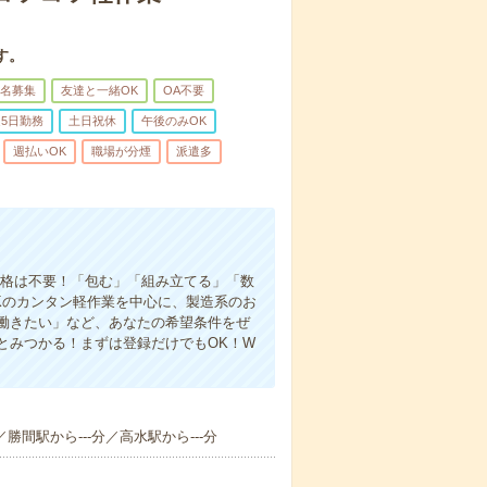
す。
名募集
友達と一緒OK
OA不要
5日勤務
土日祝休
午後のみOK
週払いOK
職場が分煙
派遣多
資格は不要！「包む」「組み立てる」「数
Kのカンタン軽作業を中心に、製造系のお
働きたい」など、あなたの希望条件をぜ
とみつかる！まずは登録だけでもOK！W
／勝間駅から---分／高水駅から---分