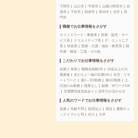
下関市
山口市
宇部市
山陽小野田市
岩
国市
下松市
防府市
美祢市
光市
長
門市
職種でお仕事情報をさがす
オフィスワーク・事務系
営業・販売・サー
ビス系
クリエイティブ系
IT・エンジニア
系
技術系
医療・介護・福祉・教育系
軽
作業・物流・工場・その他
こだわりでお仕事情報をさがす
短期
単発
職種未経験OK
10名以上の大
量募集
友だちと一緒の応募OK
在宅・リモ
ートワーク
週2～3日勤務
週4日勤務
土
日祝のみ勤務
残業なし
副業・WワークOK
交通費別途支給あり
語学力が活かせる
人気のワードでお仕事情報をさがす
急募
年齢不問
財団法人
英語
書類チェ
ック
テレビ局
封入
大学