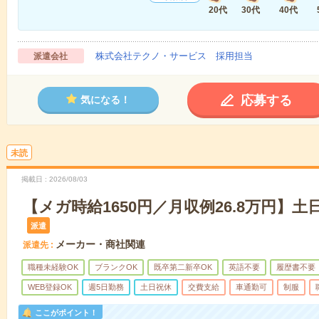
20代
30代
40代
株式会社テクノ・サービス 採用担当
派遣会社
応募する
気になる！
未読
掲載日
2026/08/03
【メガ時給1650円／月収例26.8万円】
派遣
メーカー・商社関連
派遣先
職種未経験OK
ブランクOK
既卒第二新卒OK
英語不要
履歴書不要
WEB登録OK
週5日勤務
土日祝休
交費支給
車通勤可
制服
ここがポイント！