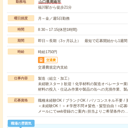
勤務地
山口県周南市
福川駅から徒歩21分
曜日頻度
月～金／週5日勤務
時間
8:30～17:15(休憩1時間)
期間
即日～長期（3ヶ月以上） 最短で応募開始から1週間
時給
時給1750円
交通費
交通費規定内支給
仕事内容
製造（組立・加工）
未経験スタート歓迎！化学材料の製造オペレーター業
材料の投入・仕込み作業や製品の缶への充填作業、製
応募資格
職種未経験OK / ブランクOK / パソコンスキル不要 /
＜未経験OK！＞＃学歴不問＃髪色・髪型自由！○応募
メールにてweb登録のご案内↓担当よりご希望条件の
職場の雰囲気