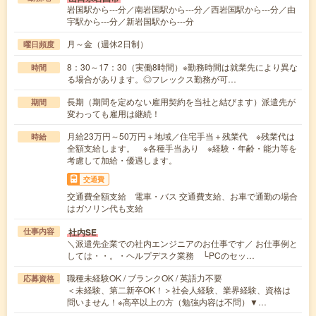
岩国駅から---分／南岩国駅から---分／西岩国駅から---分／由
宇駅から---分／新岩国駅から---分
月～金（週休2日制）
曜日頻度
8：30～17：30（実働8時間）※勤務時間は就業先により異な
時間
る場合があります。◎フレックス勤務が可…
長期（期間を定めない雇用契約を当社と結びます）派遣先が
期間
変わっても雇用は継続！
月給23万円～50万円＋地域／住宅手当＋残業代 ※残業代は
時給
全額支給します。 ※各種手当あり ※経験・年齢・能力等を
考慮して加給・優遇します。
交通費
交通費全額支給 電車・バス 交通費支給、お車で通勤の場合
はガソリン代も支給
社内SE
仕事内容
＼派遣先企業での社内エンジニアのお仕事です／ お仕事例と
しては・・。・ヘルプデスク業務 └PCのセッ…
職種未経験OK / ブランクOK / 英語力不要
応募資格
＜未経験、第二新卒OK！＞社会人経験、業界経験、資格は
問いません！※高卒以上の方（勉強内容は不問）▼…