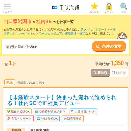
メニュー
気になる!
ログイン
検索
山口県岩国市
×
社内SE
のお仕事一覧
岩国市の派遣のお仕事情報です。社内SEのお仕事の他に、
テクニカルサポート・ヘル
プデスク
、
サーバ・ネットワークエンジニア
、
運用管理・保守
などを取り揃えていま
す。さらに、
短期
・
単発
などの期間や、
職種未経験OK
などのこだわり条件で絞り込ん
でいただけます。職種辞典：
社内SEのお仕事とは？とは？
条件の変更
山口県岩国市 / 社内SE
1
1,350
全
件
平均時給:
円
時給順
新着順
未読
掲載日
2026/08/03
【未経験スタート】決まった流れで進められ
る！社内SEで正社員デビュー
職種未経験OK
交通費別途支給あり
土日祝日が休み
在宅・リモート
WEB登録OK
無期雇用派遣
山口県岩国市
勤務地