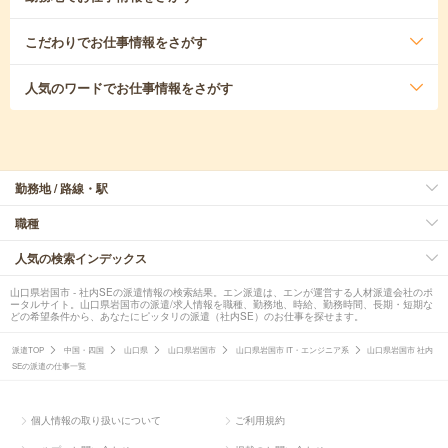
こだわり
でお仕事情報をさがす
人気のワード
でお仕事情報をさがす
勤務地 / 路線・駅
職種
人気の検索インデックス
山口県岩国市 - 社内SEの派遣情報の検索結果。エン派遣は、エンが運営する人材派遣会社のポ
ータルサイト。山口県岩国市の派遣/求人情報を職種、勤務地、時給、勤務時間、長期・短期な
どの希望条件から、あなたにピッタリの派遣（社内SE）のお仕事を探せます。
派遣TOP
中国・四国
山口県
山口県岩国市
山口県岩国市 IT・エンジニア系
山口県岩国市 社内
SEの派遣の仕事一覧
個人情報の取り扱いについて
ご利用規約