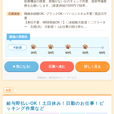
医療機器の検査、異物がないかのチェック作業、資材準備業
務をお願いします。(派遣)時給1500円で効率…
職種未経験OK / ブランクOK / パソコンスキル不要 / 英語力不
応募資格
要
【来社不要、WEB登録OK！】〇未経験大歓迎！〇フリータ
ー、主婦(夫) 大歓迎！ ※お仕事の掛け持ち…
職場の雰囲気
年齢層
20代
30代
40代
50代
60代
気になる!
応募へ進む
詳しく見る
派遣会社
株式会社テクノ・サービス
未読
給与即払いOK！土日休み！日勤のお仕事！ピ
ッキング作業など