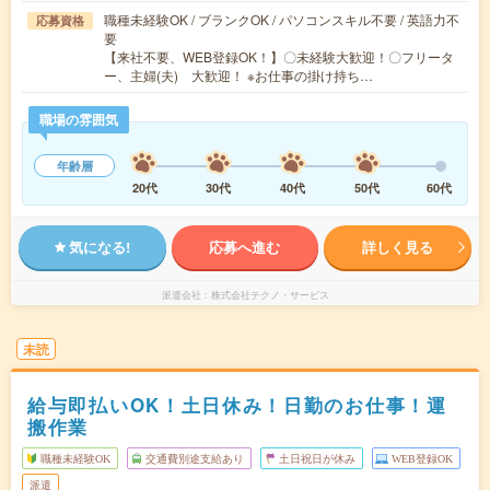
職種未経験OK / ブランクOK / パソコンスキル不要 / 英語力不
応募資格
要
【来社不要、WEB登録OK！】〇未経験大歓迎！〇フリータ
ー、主婦(夫) 大歓迎！ ※お仕事の掛け持ち…
職場の雰囲気
年齢層
20代
30代
40代
50代
60代
気になる!
応募へ進む
詳しく見る
派遣会社
株式会社テクノ・サービス
未読
給与即払いOK！土日休み！日勤のお仕事！運
搬作業
職種未経験OK
交通費別途支給あり
土日祝日が休み
WEB登録OK
派遣