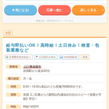
気になる!
応募へ進む
詳しく見る
派遣会社
株式会社テクノ・サービス
未読
給与即払いOK！高時給！土日休み！検査・包
装業務など
交通費別途支給あり
土日祝日が休み
WEB登録OK
派遣
山口県岩国市
勤務地
岩国駅から徒歩22分
月～金
曜日頻度
8:00～16:30※表記のうち実働7時間45分です。
時間
長期【ご応募から1週間以内(最短2日目)のスピード就業が可
期間
能】即日～
時給1400円
時給