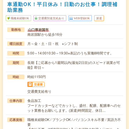
車通勤OK！平日休み！日勤のお仕事！調理補
助業務
職種未経験OK
交通費別途支給あり
WEB登録OK
派遣
山口県岩国市
勤務地
南岩国駅から徒歩16分
月～金・土・日・祝 ※シフト制
曜日頻度
5:00～14:0010:30～19:30※表記のうち実働8時間です。
時間
長期【ご応募から1週間以内(最短2日目)のスピード就業が可
期間
能】即日～
時給1150円
時給
交通費
交通費支給有り
食品加工
仕事内容
フードカッターなどでカットし、盛付、配膳、配膳車へのセ
ット業務をお願いします。(派遣)時間固定、休日…
職種未経験OK / ブランクOK / パソコンスキル不要 / 英語力不
応募資格
要