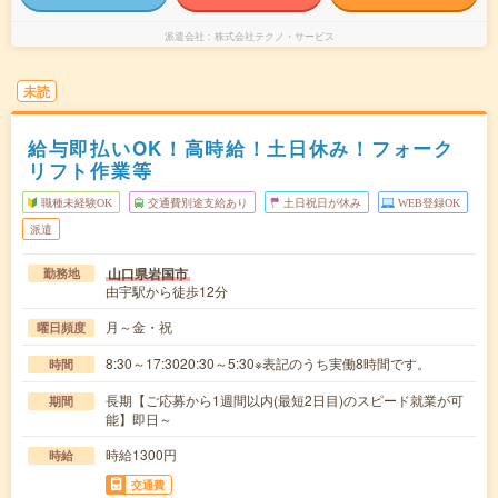
派遣会社
株式会社テクノ・サービス
未読
給与即払いOK！高時給！土日休み！フォーク
リフト作業等
職種未経験OK
交通費別途支給あり
土日祝日が休み
WEB登録OK
派遣
山口県岩国市
勤務地
由宇駅から徒歩12分
月～金・祝
曜日頻度
8:30～17:3020:30～5:30※表記のうち実働8時間です。
時間
長期【ご応募から1週間以内(最短2日目)のスピード就業が可
期間
能】即日～
時給1300円
時給
交通費