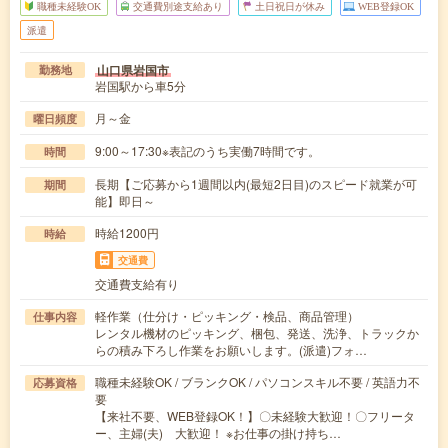
職種未経験OK
交通費別途支給あり
土日祝日が休み
WEB登録OK
派遣
山口県岩国市
勤務地
岩国駅から車5分
月～金
曜日頻度
9:00～17:30※表記のうち実働7時間です。
時間
長期【ご応募から1週間以内(最短2日目)のスピード就業が可
期間
能】即日～
時給1200円
時給
交通費
交通費支給有り
軽作業（仕分け・ピッキング・検品、商品管理）
仕事内容
レンタル機材のピッキング、梱包、発送、洗浄、トラックか
らの積み下ろし作業をお願いします。(派遣)フォ…
職種未経験OK / ブランクOK / パソコンスキル不要 / 英語力不
応募資格
要
【来社不要、WEB登録OK！】〇未経験大歓迎！〇フリータ
ー、主婦(夫) 大歓迎！ ※お仕事の掛け持ち…