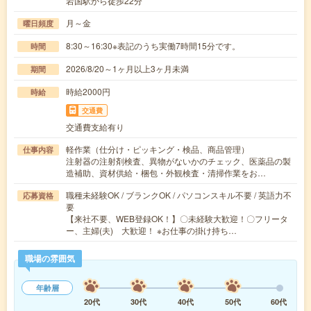
岩国駅から徒歩22分
月～金
曜日頻度
8:30～16:30※表記のうち実働7時間15分です。
時間
2026/8/20～1ヶ月以上3ヶ月未満
期間
時給2000円
時給
交通費
交通費支給有り
軽作業（仕分け・ピッキング・検品、商品管理）
仕事内容
注射器の注射剤検査、異物がないかのチェック、医薬品の製
造補助、資材供給・梱包・外観検査・清掃作業をお…
職種未経験OK / ブランクOK / パソコンスキル不要 / 英語力不
応募資格
要
【来社不要、WEB登録OK！】〇未経験大歓迎！〇フリータ
ー、主婦(夫) 大歓迎！ ※お仕事の掛け持ち…
職場の雰囲気
年齢層
20代
30代
40代
50代
60代