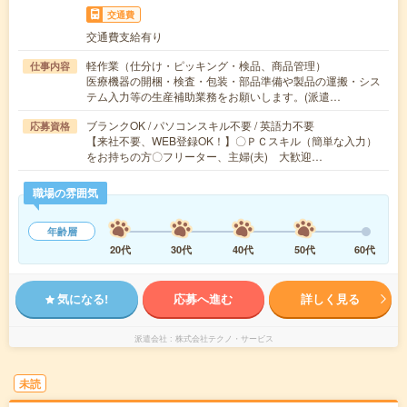
交通費
交通費支給有り
軽作業（仕分け・ピッキング・検品、商品管理）
仕事内容
医療機器の開梱・検査・包装・部品準備や製品の運搬・シス
テム入力等の生産補助業務をお願いします。(派遣…
ブランクOK / パソコンスキル不要 / 英語力不要
応募資格
【来社不要、WEB登録OK！】〇ＰＣスキル（簡単な入力）
をお持ちの方〇フリーター、主婦(夫) 大歓迎…
職場の雰囲気
年齢層
20代
30代
40代
50代
60代
気になる!
応募へ進む
詳しく見る
派遣会社
株式会社テクノ・サービス
未読