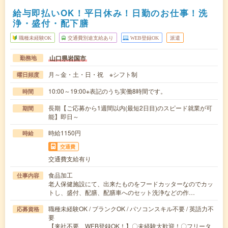
給与即払いOK！平日休み！日勤のお仕事！洗
浄・盛付・配下膳
職種未経験OK
交通費別途支給あり
WEB登録OK
派遣
山口県岩国市
勤務地
月～金・土・日・祝 ※シフト制
曜日頻度
10:00～19:00※表記のうち実働8時間です。
時間
長期【ご応募から1週間以内(最短2日目)のスピード就業が可
期間
能】即日～
時給1150円
時給
交通費
交通費支給有り
食品加工
仕事内容
老人保健施設にて、出来たものをフードカッターなのでカッ
トし、盛付、配膳、配膳車へのセット洗浄などの作…
職種未経験OK / ブランクOK / パソコンスキル不要 / 英語力不
応募資格
要
【来社不要、WEB登録OK！】〇未経験大歓迎！〇フリータ