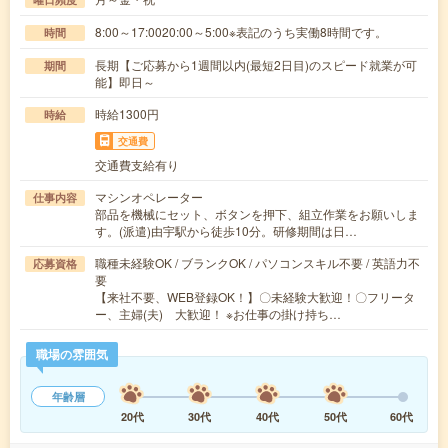
8:00～17:0020:00～5:00※表記のうち実働8時間です。
時間
長期【ご応募から1週間以内(最短2日目)のスピード就業が可
期間
能】即日～
時給1300円
時給
交通費
交通費支給有り
マシンオペレーター
仕事内容
部品を機械にセット、ボタンを押下、組立作業をお願いしま
す。(派遣)由宇駅から徒歩10分。研修期間は日…
職種未経験OK / ブランクOK / パソコンスキル不要 / 英語力不
応募資格
要
【来社不要、WEB登録OK！】〇未経験大歓迎！〇フリータ
ー、主婦(夫) 大歓迎！ ※お仕事の掛け持ち…
職場の雰囲気
年齢層
20代
30代
40代
50代
60代