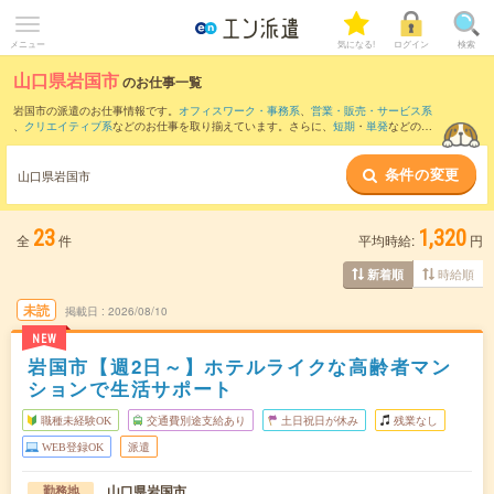
メニュー
気になる!
ログイン
検索
山口県岩国市
のお仕事一覧
岩国市の派遣のお仕事情報です。
オフィスワーク・事務系
、
営業・販売・サービス系
、
クリエイティブ系
などのお仕事を取り揃えています。さらに、
短期
・
単発
などの期
間や、
職種未経験OK
などのこだわり条件で絞り込んでいただけます。
条件の変更
また、
大竹市
・
玖珂郡
など隣接エリアのお仕事もご確認いただけます。
山口県岩国市
23
1,320
全
件
平均時給:
円
時給順
新着順
未読
掲載日
2026/08/10
NEW
岩国市【週2日～】ホテルライクな高齢者マン
ションで生活サポート
職種未経験OK
交通費別途支給あり
土日祝日が休み
残業なし
WEB登録OK
派遣
山口県岩国市
勤務地