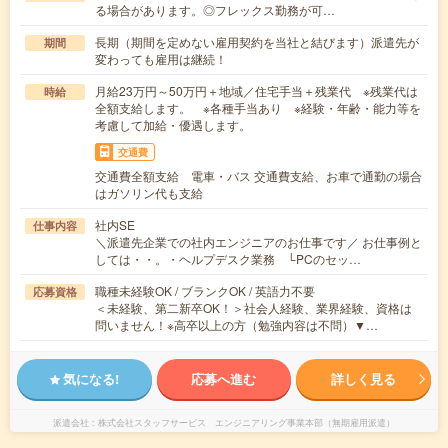
る場合があります。◎フレックス勤務が可…
長期（期間を定めない雇用契約を当社と結びます）派遣先が
期間
変わっても雇用は継続！
月給23万円～50万円＋地域／住宅手当＋残業代 ※残業代は
時給
全額支給します。 ※各種手当あり ※経験・年齢・能力等を
考慮して加給・優遇します。
交通費
交通費全額支給 電車・バス 交通費支給、お車で通勤の場合
はガソリン代も支給
社内SE
仕事内容
＼派遣先企業での社内エンジニアのお仕事です／ お仕事例と
しては・・。・ヘルプデスク業務 └PCのセッ…
職種未経験OK / ブランクOK / 英語力不要
応募資格
＜未経験、第二新卒OK！＞社会人経験、業界経験、資格は
問いません！※高卒以上の方（勉強内容は不問）▼…
気になる!
応募へ進む
詳しく見る
派遣会社
株式会社スタッフサービス エンジニアリング事業本部（無期雇用派遣）