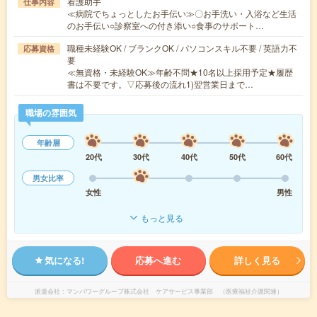
看護助手
仕事内容
≪病院でちょっとしたお手伝い≫〇お手洗い・入浴など生活
のお手伝い○診察室への付き添い○食事のサポート…
職種未経験OK / ブランクOK / パソコンスキル不要 / 英語力不
応募資格
要
≪無資格・未経験OK≫年齢不問★10名以上採用予定★履歴
書は不要です。▽応募後の流れ1)翌営業日まで…
職場の雰囲気
年齢層
20代
30代
40代
50代
60代
男女比率
女性
男性
もっと見る
気になる!
応募へ進む
詳しく見る
派遣会社
マンパワーグループ株式会社 ケアサービス事業部 （医療福祉介護関連）