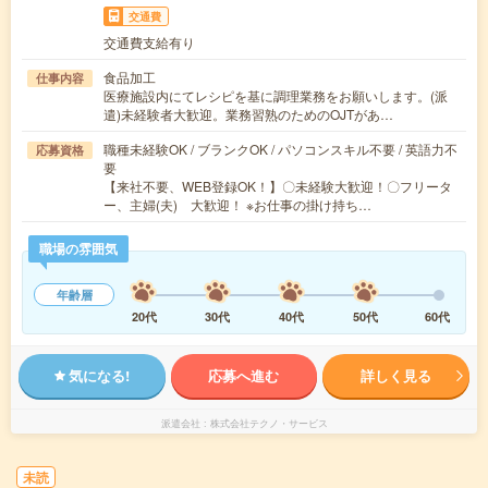
交通費
交通費支給有り
食品加工
仕事内容
医療施設内にてレシピを基に調理業務をお願いします。(派
遣)未経験者大歓迎。業務習熟のためのOJTがあ…
職種未経験OK / ブランクOK / パソコンスキル不要 / 英語力不
応募資格
要
【来社不要、WEB登録OK！】〇未経験大歓迎！〇フリータ
ー、主婦(夫) 大歓迎！ ※お仕事の掛け持ち…
職場の雰囲気
年齢層
20代
30代
40代
50代
60代
気になる!
応募へ進む
詳しく見る
派遣会社
株式会社テクノ・サービス
未読