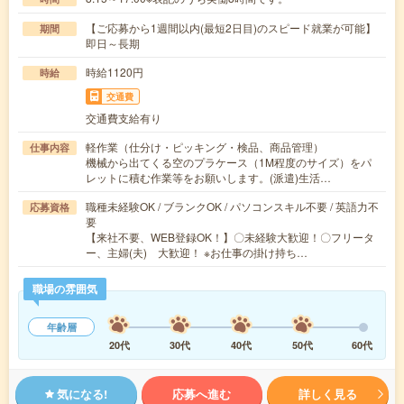
【ご応募から1週間以内(最短2日目)のスピード就業が可能】
期間
即日～長期
時給1120円
時給
交通費
交通費支給有り
軽作業（仕分け・ピッキング・検品、商品管理）
仕事内容
機械から出てくる空のプラケース（1M程度のサイズ）をパ
レットに積む作業等をお願いします。(派遣)生活…
職種未経験OK / ブランクOK / パソコンスキル不要 / 英語力不
応募資格
要
【来社不要、WEB登録OK！】〇未経験大歓迎！〇フリータ
ー、主婦(夫) 大歓迎！ ※お仕事の掛け持ち…
職場の雰囲気
年齢層
20代
30代
40代
50代
60代
気になる!
応募へ進む
詳しく見る