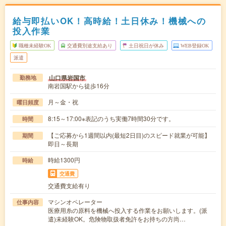
給与即払いOK！高時給！土日休み！機械への
投入作業
職種未経験OK
交通費別途支給あり
土日祝日が休み
WEB登録OK
派遣
山口県岩国市
勤務地
南岩国駅から徒歩16分
月～金・祝
曜日頻度
8:15～17:00※表記のうち実働7時間30分です。
時間
【ご応募から1週間以内(最短2日目)のスピード就業が可能】
期間
即日～長期
時給1300円
時給
交通費
交通費支給有り
マシンオペレーター
仕事内容
医療用糸の原料を機械へ投入する作業をお願いします。(派
遣)未経験OK。危険物取扱者免許をお持ちの方尚…