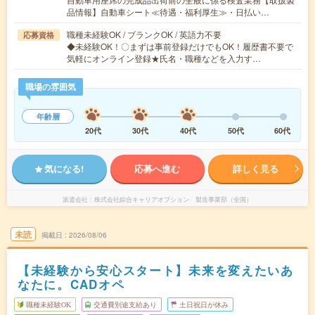
品情報】自動車シート≪待遇・福利厚生≫・日払い…
職種未経験OK / ブランクOK / 英語力不要
応募資格
◆未経験OK！〇まずは事前登録だけでもOK！履歴書不要で
気軽にオンライン登録★氏名・職種などを入力す…
職場の雰囲気
年齢層
20代
30代
40代
50代
60代
気になる!
応募へ進む
詳しく見る
派遣会社
株式会社綜合キャリアオプション 製造事業部（全国）
未読
掲載日
2026/08/06
【未経験から安心スタート】未来を変えたいあ
なたに。CADオペ
職種未経験OK
交通費別途支給あり
土日祝日が休み