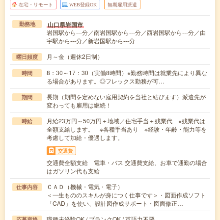
在宅・リモート
WEB登録OK
無期雇用派遣
山口県岩国市
勤務地
岩国駅から---分／南岩国駅から---分／西岩国駅から---分／由
宇駅から---分／新岩国駅から---分
月～金（週休2日制）
曜日頻度
8：30～17：30（実働8時間）※勤務時間は就業先により異な
時間
る場合があります。◎フレックス勤務が可…
長期（期間を定めない雇用契約を当社と結びます）派遣先が
期間
変わっても雇用は継続！
月給23万円～50万円＋地域／住宅手当＋残業代 ※残業代は
時給
全額支給します。 ※各種手当あり ※経験・年齢・能力等を
考慮して加給・優遇します。
交通費
交通費全額支給 電車・バス 交通費支給、お車で通勤の場合
はガソリン代も支給
ＣＡＤ（機械・電気・電子）
仕事内容
＜一生もののスキルが身につく仕事です＞・図面作成ソフト
「CAD」を使い、設計図作成サポート・図面修正…
職種未経験OK / ブランクOK / 英語力不要
応募資格