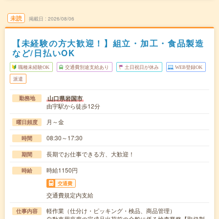
未読
掲載日
2026/08/06
【未経験の方大歓迎！】組立・加工・食品製造
など/日払いOK
職種未経験OK
交通費別途支給あり
土日祝日が休み
WEB登録OK
派遣
山口県岩国市
勤務地
由宇駅から徒歩12分
月～金
曜日頻度
08:30～17:30
時間
長期でお仕事できる方、大歓迎！
期間
時給1150円
時給
交通費
交通費規定内支給
軽作業（仕分け・ピッキング・検品、商品管理）
仕事内容
自動車用座席の完成品出荷前の全般に係る検査業務【取扱製