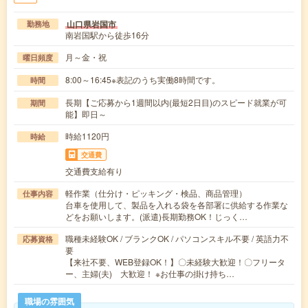
山口県岩国市
勤務地
南岩国駅から徒歩16分
月～金・祝
曜日頻度
8:00～16:45※表記のうち実働8時間です。
時間
長期【ご応募から1週間以内(最短2日目)のスピード就業が可
期間
能】即日～
時給1120円
時給
交通費
交通費支給有り
軽作業（仕分け・ピッキング・検品、商品管理）
仕事内容
台車を使用して、製品を入れる袋を各部署に供給する作業な
どをお願いします。(派遣)長期勤務OK！じっく…
職種未経験OK / ブランクOK / パソコンスキル不要 / 英語力不
応募資格
要
【来社不要、WEB登録OK！】〇未経験大歓迎！〇フリータ
ー、主婦(夫) 大歓迎！ ※お仕事の掛け持ち…
職場の雰囲気