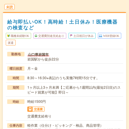
未読
給与即払いOK！高時給！土日休み！医療機器
の検査など
職種未経験OK
交通費別途支給あり
土日祝日が休み
WEB登録OK
派遣
山口県岩国市
勤務地
岩国駅から徒歩22分
月～金
曜日頻度
8:30～16:30※表記のうち実働7時間15分です。
時間
1ヶ月以上3ヶ月未満【ご応募から1週間以内(最短2日目)のス
期間
ピード就業が可能】即日～
時給1500円
時給
交通費
交通費支給有り
軽作業（仕分け・ピッキング・検品、商品管理）
仕事内容