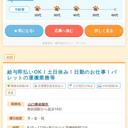
年齢層
20代
30代
40代
50代
60代
気になる!
応募へ進む
詳しく見る
派遣会社
株式会社テクノ・サービス
未読
給与即払いOK！土日休み！日勤のお仕事！パ
レットの運搬業務等
職種未経験OK
交通費別途支給あり
土日祝日が休み
WEB登録OK
派遣
山口県岩国市
勤務地
南岩国駅から徒歩16分
月～金・祝
曜日頻度
8:15～17:00※表記のうち実働8時間です。
時間