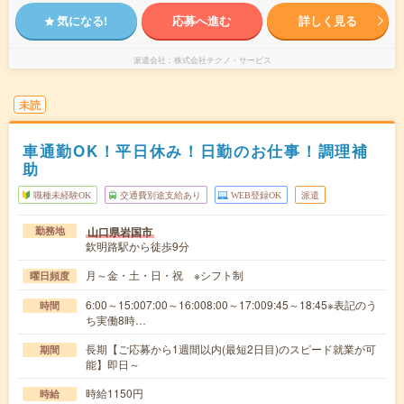
気になる!
応募へ進む
詳しく見る
派遣会社
株式会社テクノ・サービス
未読
車通勤OK！平日休み！日勤のお仕事！調理補
助
職種未経験OK
交通費別途支給あり
WEB登録OK
派遣
山口県岩国市
勤務地
欽明路駅から徒歩9分
月～金・土・日・祝 ※シフト制
曜日頻度
6:00～15:007:00～16:008:00～17:009:45～18:45※表記のう
時間
ち実働8時…
長期【ご応募から1週間以内(最短2日目)のスピード就業が可
期間
能】即日～
時給1150円
時給