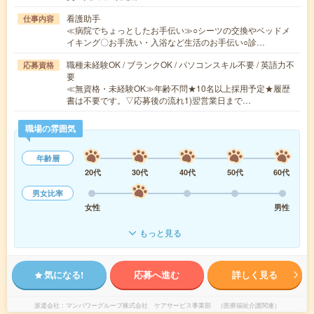
看護助手
仕事内容
≪病院でちょっとしたお手伝い≫○シーツの交換やベッドメ
イキング〇お手洗い・入浴など生活のお手伝い○診…
職種未経験OK / ブランクOK / パソコンスキル不要 / 英語力不
応募資格
要
≪無資格・未経験OK≫年齢不問★10名以上採用予定★履歴
書は不要です。▽応募後の流れ1)翌営業日まで…
職場の雰囲気
年齢層
20代
30代
40代
50代
60代
男女比率
女性
男性
もっと見る
気になる!
応募へ進む
詳しく見る
派遣会社
マンパワーグループ株式会社 ケアサービス事業部 （医療福祉介護関連）