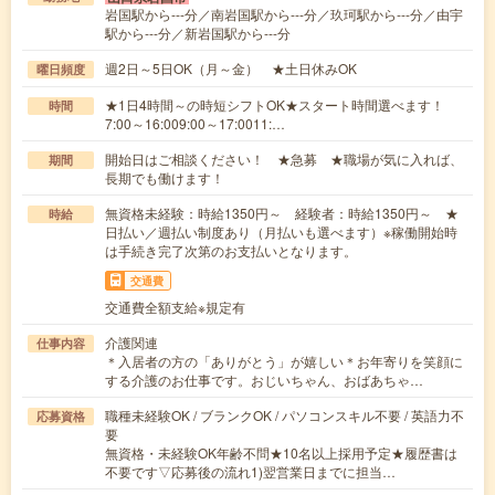
岩国駅から---分／南岩国駅から---分／玖珂駅から---分／由宇
駅から---分／新岩国駅から---分
週2日～5日OK（月～金） ★土日休みOK
曜日頻度
★1日4時間～の時短シフトOK★スタート時間選べます！
時間
7:00～16:009:00～17:0011:…
開始日はご相談ください！ ★急募 ★職場が気に入れば、
期間
長期でも働けます！
無資格未経験：時給1350円～ 経験者：時給1350円～ ★
時給
日払い／週払い制度あり（月払いも選べます）※稼働開始時
は手続き完了次第のお支払いとなります。
交通費
交通費全額支給※規定有
介護関連
仕事内容
＊入居者の方の「ありがとう」が嬉しい＊お年寄りを笑顔に
する介護のお仕事です。おじいちゃん、おばあちゃ…
職種未経験OK / ブランクOK / パソコンスキル不要 / 英語力不
応募資格
要
無資格・未経験OK年齢不問★10名以上採用予定★履歴書は
不要です▽応募後の流れ1)翌営業日までに担当…