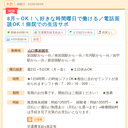
未読
掲載日
2026/08/08
NEW
8月～OK！＼好きな時間曜日で働ける／電話面
談OK！病院での生活サポ
職種未経験OK
交通費別途支給あり
土日祝日が休み
残業なし
WEB登録OK
派遣
山口県岩国市
勤務地
岩国駅から---分／南岩国駅から---分／玖珂駅から---分／由宇
駅から---分／新岩国駅から---分
週2日～5日OK（月～金） ★土日休みOK
曜日頻度
★1日4時間～の時短シフトOK★都合に合わせてシフトが決
時間
められますシフト例：7：00～16：009：…
長期のお仕事です。開始日はご相談ください！ ★急募
期間
無資格未経験：時給1350円～ 経験者：時給1350円～ ★
時給
日払い／週払い制度あり（月払いも選べます）※稼働開始時
は手続き完了次第のお支払いとなります。
交通費
交通費支給※規定有