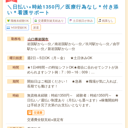
＼日払い×時給1350円／医療行為なし＊付き添
い＊看護サポート
職種未経験OK
交通費別途支給あり
土日祝日が休み
残業なし
WEB登録OK
派遣
山口県岩国市
勤務地
岩国駅から---分／南岩国駅から---分／玖珂駅から---分／由宇
駅から---分／新岩国駅から---分
週2日～5日OK（月～金） ★土日休みOK
曜日頻度
★1日4時間～の時短シフトOK★都合に合わせてシフトが決
時間
められますシフト例：7：00～16：009：…
開始日はご相談ください！ ★急募 ★職場が気に入れば、
期間
長期でも働けます！
無資格未経験：時給1350円～ 経験者：時給1350円～ ★
時給
日払い／週払い制度あり（月払いも選べます）※稼働開始時
は手続き完了次第のお支払いとなります。
交通費
交通費全額支給※規定有