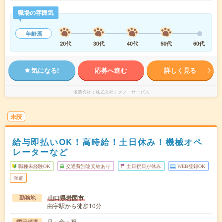
職場の雰囲気
年齢層
20代
30代
40代
50代
60代
気になる!
応募へ進む
詳しく見る
派遣会社
株式会社テクノ・サービス
未読
給与即払いOK！高時給！土日休み！機械オペ
レーターなど
職種未経験OK
交通費別途支給あり
土日祝日が休み
WEB登録OK
派遣
山口県岩国市
勤務地
由宇駅から徒歩10分
月～金・祝
曜日頻度