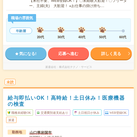
【来社不要、WEB登録OK！】〇未経験大歓迎！〇フリータ
ー、主婦(夫) 大歓迎！ ※お仕事の掛け持ち…
職場の雰囲気
年齢層
20代
30代
40代
50代
60代
気になる!
応募へ進む
詳しく見る
派遣会社
株式会社テクノ・サービス
未読
給与即払いOK！高時給！土日休み！医療機器
の検査
職種未経験OK
交通費別途支給あり
土日祝日が休み
WEB登録OK
派遣
山口県岩国市
勤務地