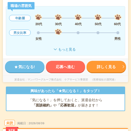
職場の雰囲気
年齢層
20代
30代
40代
50代
60代
男女比率
女性
男性
もっと見る
気になる!
応募へ進む
詳しく見る
派遣会社
マンパワーグループ株式会社 ケアサービス事業部 （医療福祉介護関連）
興味があったら「★気になる！」をタップ！
「気になる！」を押しておくと、派遣会社から
「面談確約」
や
「応募歓迎」
が届きます！
未読
掲載日
2026/08/09
NEW