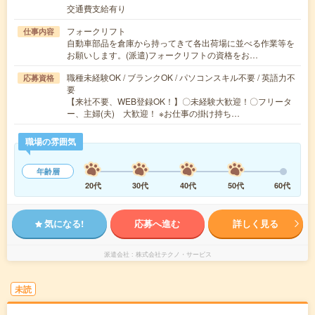
交通費支給有り
フォークリフト
仕事内容
自動車部品を倉庫から持ってきて各出荷場に並べる作業等を
お願いします。(派遣)フォークリフトの資格をお…
職種未経験OK / ブランクOK / パソコンスキル不要 / 英語力不
応募資格
要
【来社不要、WEB登録OK！】〇未経験大歓迎！〇フリータ
ー、主婦(夫) 大歓迎！ ※お仕事の掛け持ち…
職場の雰囲気
年齢層
20代
30代
40代
50代
60代
気になる!
応募へ進む
詳しく見る
派遣会社
株式会社テクノ・サービス
未読