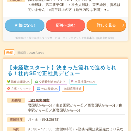
＜未経験、第二新卒OK！＞社会人経験、業界経験、資格は
問いません！※高卒以上の方（勉強内容は不問）▼…
気になる!
応募へ進む
詳しく見る
派遣会社
株式会社スタッフサービス エンジニアリング事業本部（無期雇用派遣）
未読
掲載日
2026/08/03
【未経験スタート】決まった流れで進められ
る！社内SEで正社員デビュー
職種未経験OK
交通費別途支給あり
土日祝日が休み
在宅・リモート
WEB登録OK
無期雇用派遣
山口県岩国市
勤務地
岩国駅から---分／南岩国駅から---分／西岩国駅から---分／由
宇駅から---分／新岩国駅から---分
月～金（週休2日制）
曜日頻度
8：30～17：30（実働8時間）※勤務時間は就業先により異な
時間