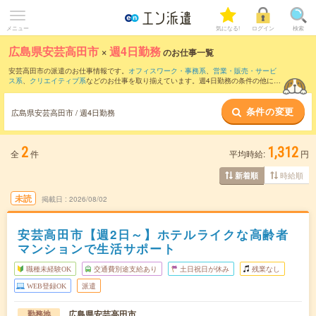
メニュー
気になる!
ログイン
検索
広島県安芸高田市
×
週4日勤務
のお仕事一覧
安芸高田市の派遣のお仕事情報です。
オフィスワーク・事務系
、
営業・販売・サービ
ス系
、
クリエイティブ系
などのお仕事を取り揃えています。週4日勤務の条件の他に、
交通費別途支給あり
、
職種未経験OK
、
友だちと一緒の応募OK
などのこだわり条件も
取り揃えています。
条件の変更
広島県安芸高田市 / 週4日勤務
2
1,312
全
件
平均時給:
円
時給順
新着順
未読
掲載日
2026/08/02
安芸高田市【週2日～】ホテルライクな高齢者
マンションで生活サポート
職種未経験OK
交通費別途支給あり
土日祝日が休み
残業なし
WEB登録OK
派遣
広島県安芸高田市
勤務地