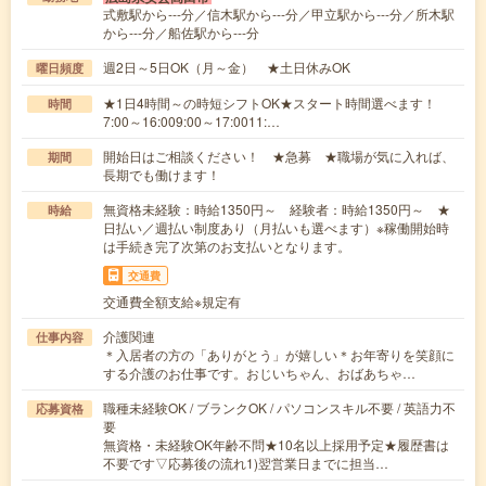
式敷駅から---分／信木駅から---分／甲立駅から---分／所木駅
から---分／船佐駅から---分
週2日～5日OK（月～金） ★土日休みOK
曜日頻度
★1日4時間～の時短シフトOK★スタート時間選べます！
時間
7:00～16:009:00～17:0011:…
開始日はご相談ください！ ★急募 ★職場が気に入れば、
期間
長期でも働けます！
無資格未経験：時給1350円～ 経験者：時給1350円～ ★
時給
日払い／週払い制度あり（月払いも選べます）※稼働開始時
は手続き完了次第のお支払いとなります。
交通費
交通費全額支給※規定有
介護関連
仕事内容
＊入居者の方の「ありがとう」が嬉しい＊お年寄りを笑顔に
する介護のお仕事です。おじいちゃん、おばあちゃ…
職種未経験OK / ブランクOK / パソコンスキル不要 / 英語力不
応募資格
要
無資格・未経験OK年齢不問★10名以上採用予定★履歴書は
不要です▽応募後の流れ1)翌営業日までに担当…