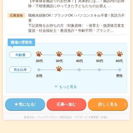
【学童保育施設でのお仕事！】具体的には…・施設内のお掃
除・下校後施設にやってきた子どもたちのお迎え …
職種未経験OK / ブランクOK / パソコンスキル不要 / 英語力不
応募資格
要
下記資格をお持ちの方〈対象資格〉・保育士・放課後児童支
援員・社会福祉士・教員免許＊年齢不問・ブランク…
職場の雰囲気
年齢層
20代
30代
40代
50代
60代
男女比率
女性
男性
もっと見る
気になる!
応募へ進む
詳しく見る
派遣会社
マンパワーグループ株式会社 ケアサービス事業部（学童）