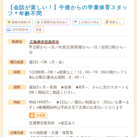
【会話が楽しい！】午後からの学童保育スタッ
フ＊年齢不問
職種未経験OK
交通費別途支給あり
土日祝日が休み
残業なし
WEB登録OK
派遣
広島県安芸高田市
勤務地
甲立駅から---分／向原(広島県)駅から---分／吉田口駅から---
分
週2日～OK（月～金）
曜日頻度
1日3時間～OK！※残業なし！13：00～19：00の間のシフト
時間
制※土曜日/夏休み期間：9：00～1…
最短2ヶ月～長期 ★急募 ★8月～、さらに先のスタートも
期間
OK！開始日ご相談ください。
時給1450円～ ★日払い／週払い制度あり（月払いも選べま
時給
す）※稼働開始時は手続き完了次第のお支払いとなります
交通費
交通費全額支給 ※規定あり
その他医療・介護・保育系
仕事内容