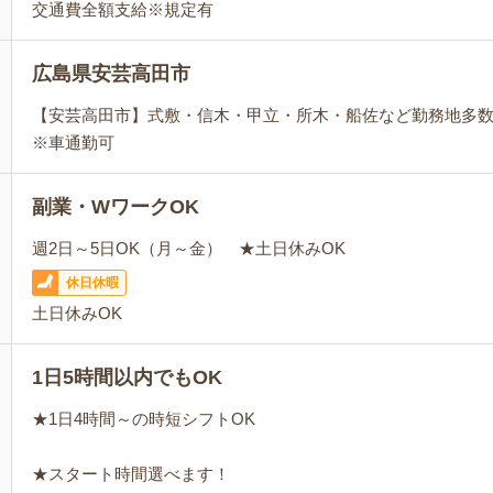
交通費全額支給※規定有
広島県安芸高田市
【安芸高田市】式敷・信木・甲立・所木・船佐など勤務地多
※車通勤可
副業・WワークOK
週2日～5日OK（月～金） ★土日休みOK
休日休暇
土日休みOK
1日5時間以内でもOK
★1日4時間～の時短シフトOK
★スタート時間選べます！