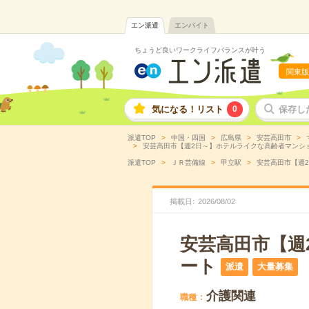
エン派遣
エンバイト
ちょうど良いワークライフバランスが叶う
関東版
気になる！リスト
0
保存し
派遣TOP
中国・四国
広島県
安芸高田市
安芸高田市【週2日～】ホテルライクな高齢者マンション
派遣TOP
ＪＲ芸備線
甲立駅
安芸高田市【週2
掲載日
2026
/
08
/
02
安芸高田市【週
ート
派遣
大量募集
介護関連
職種