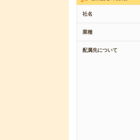
社名
業種
配属先について