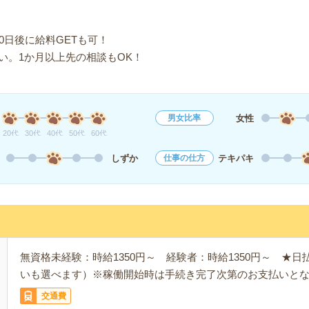
0日後に給料GETも可！
い。1か月以上先の相談もOK！
女性
男女比率
20代
30代
40代
50代
60代
しずか
テキパキ
仕事の仕方
無資格未経験：時給1350円～ 経験者：時給1350円～ ★
いも選べます）※稼働開始時は手続き完了次第のお支払いと
交通費