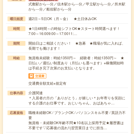
式敷駅から---分／信木駅から---分／甲立駅から---分／所木駅
から---分／船佐駅から---分
週2日～5日OK（月～金） ★土日休みOK
曜日頻度
★1日4時間～の時短シフトOK★スタート時間選べます！
時間
7:00～16:009:00～17:0011:…
開始日はご相談ください！ ★急募 ★職場が気に入れば、
期間
長期でも働けます！
無資格未経験：時給1350円～ 経験者：時給1350円～ ★
時給
日払い／週払い制度あり（月払いも選べます）※稼働開始時
は手続き完了次第のお支払いとなります。
交通費
交通費全額支給※規定有
介護関連
仕事内容
＊入居者の方の「ありがとう」が嬉しい＊お年寄りを笑顔に
する介護のお仕事です。おじいちゃん、おばあちゃ…
職種未経験OK / ブランクOK / パソコンスキル不要 / 英語力不
応募資格
要
無資格・未経験OK年齢不問★10名以上採用予定★履歴書は
不要です▽応募後の流れ1)翌営業日までに担当…