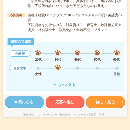
【学童保育施設でのお仕事！】具体的には…・施設内のお掃
除・下校後施設にやってきた子どもたちのお迎え …
職種未経験OK / ブランクOK / パソコンスキル不要 / 英語力不
応募資格
要
下記資格をお持ちの方〈対象資格〉・保育士・放課後児童支
援員・社会福祉士・教員免許＊年齢不問・ブランク…
職場の雰囲気
年齢層
20代
30代
40代
50代
60代
男女比率
女性
男性
もっと見る
気になる!
応募へ進む
詳しく見る
派遣会社
マンパワーグループ株式会社 ケアサービス事業部（学童）