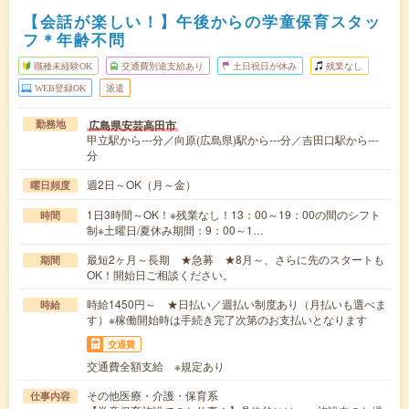
【会話が楽しい！】午後からの学童保育スタッ
フ＊年齢不問
職種未経験OK
交通費別途支給あり
土日祝日が休み
残業なし
WEB登録OK
派遣
広島県安芸高田市
勤務地
甲立駅から---分／向原(広島県)駅から---分／吉田口駅から---
分
週2日～OK（月～金）
曜日頻度
1日3時間～OK！※残業なし！13：00～19：00の間のシフト
時間
制※土曜日/夏休み期間：9：00～1…
最短2ヶ月～長期 ★急募 ★8月～、さらに先のスタートも
期間
OK！開始日ご相談ください。
時給1450円～ ★日払い／週払い制度あり（月払いも選べま
時給
す）※稼働開始時は手続き完了次第のお支払いとなります
交通費
交通費全額支給 ※規定あり
その他医療・介護・保育系
仕事内容