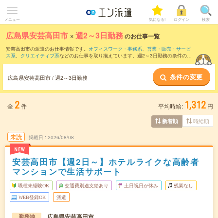
メニュー
気になる!
ログイン
検索
広島県安芸高田市
×
週2～3日勤務
のお仕事一覧
安芸高田市の派遣のお仕事情報です。
オフィスワーク・事務系
、
営業・販売・サービ
ス系
、
クリエイティブ系
などのお仕事を取り揃えています。週2～3日勤務の条件の他
に、
交通費別途支給あり
、
職種未経験OK
、
友だちと一緒の応募OK
などのこだわり条
件も取り揃えています。
条件の変更
広島県安芸高田市 / 週2～3日勤務
2
1,312
全
件
平均時給:
円
時給順
新着順
未読
掲載日
2026/08/08
NEW
安芸高田市【週2日～】ホテルライクな高齢者
マンションで生活サポート
職種未経験OK
交通費別途支給あり
土日祝日が休み
残業なし
WEB登録OK
派遣
広島県安芸高田市
勤務地