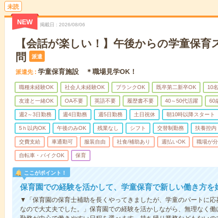
未読
NEW
掲載日
2026/08/06
【会話が楽しい！】午後からの学童保育
問
派遣
学童保育施設 ＊職場見学OK！
派遣先
職種未経験OK
社会人未経験OK
ブランクOK
既卒第二新卒OK
10
友達と一緒OK
OA不要
英語不要
履歴書不要
40～50代活躍
6
週2～3日勤務
週4日勤務
週5日勤務
土日祝休
朝10時以降スタート
5ｈ以内OK
午後のみOK
残業なし
シフト
交替制勤務
扶養控内
交費支給
車通勤可
服装自由
社食/補助あり
週払いOK
職場が分
自転車・バイクOK
保育
ここがポイント！
保育園での経験を活かして、学童保育で新しい働き方を
▼「保育園の保育士補助を長くやってきましたが、学童のパートに応
なので大丈夫でした。」保育園での経験を活かしながら、無理なく働