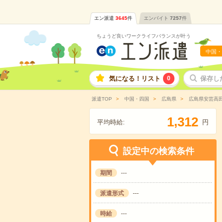
エン派遣
3645
件
エンバイト
7257
件
ちょうど良いワークライフバランスが叶う
中国・
気になる！リスト
0
保存し
派遣TOP
中国・四国
広島県
広島県安芸高
,
1
3
1
2
平均時給:
円
設定中の検索条件
期間
---
派遣形式
---
時給
---