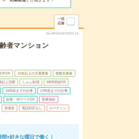
一括
応募
No.MPGKS879303-15
高齢者マンション
新卒OK
10名以上の大量募集
複数名募集
0歳以上活躍
しゅふ歓迎
WEB登録OK
16時前までの仕事
17時前までの仕事
副業・WワークOK
医療福祉
派遣多
電話対応なし
ルーティン
時間×好きな曜日で働く！