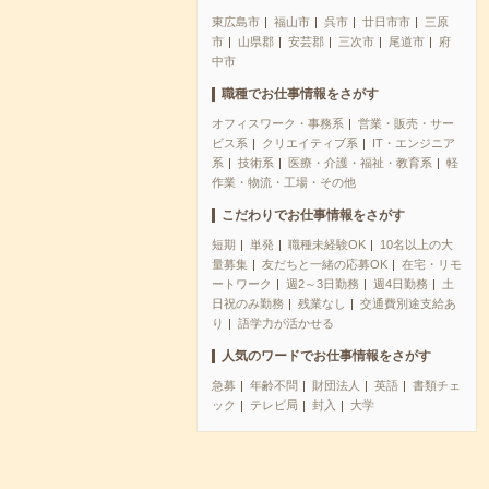
東広島市
福山市
呉市
廿日市市
三原
市
山県郡
安芸郡
三次市
尾道市
府
中市
職種でお仕事情報をさがす
オフィスワーク・事務系
営業・販売・サー
ビス系
クリエイティブ系
IT・エンジニア
系
技術系
医療・介護・福祉・教育系
軽
作業・物流・工場・その他
こだわりでお仕事情報をさがす
短期
単発
職種未経験OK
10名以上の大
量募集
友だちと一緒の応募OK
在宅・リモ
ートワーク
週2～3日勤務
週4日勤務
土
日祝のみ勤務
残業なし
交通費別途支給あ
り
語学力が活かせる
人気のワードでお仕事情報をさがす
急募
年齢不問
財団法人
英語
書類チェ
ック
テレビ局
封入
大学