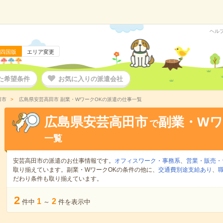
ヘル
四国版
エリア変更
た希望条件
お気に入りの派遣会社
田市
広島県安芸高田市 副業・WワークOKの派遣の仕事一覧
広島県安芸高田市
副業・Wワ
で
一覧
安芸高田市の派遣のお仕事情報です。
オフィスワーク・事務系
、
営業・販売・
取り揃えています。副業・WワークOKの条件の他に、
交通費別途支給あり
、
だわり条件も取り揃えています。
2
1
2
件中
～
件を表示中