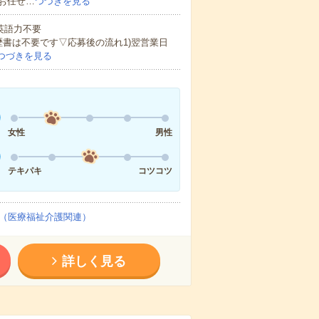
お任せ…
つづきを見る
 英語力不要
歴書は不要です▽応募後の流れ1)翌営業日
つづきを見る
女性
男性
テキパキ
コツコツ
（医療福祉介護関連）
詳しく見る