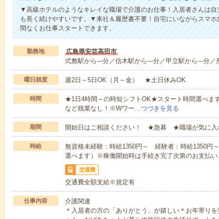
▼高級ホテルのようなキレイな職場で介護のお仕事！入居者さんは自
も長く続けやすいです。▼来社＆履歴書不要！自宅にいながらスマホ
間なくお仕事スタートできます。
勤務地
広島県安芸高田市
式敷駅から---分／信木駅から---分／甲立駅から---分／
曜日頻度
週2日～5日OK（月～金） ★土日休みOK
時間
★1日4時間～の時短シフトOK★スタート時間選べます！7:00～1
など残業なし！※Wワー…
つづきを見る
期間
開始日はご相談ください！ ★急募 ★職場が気に入
時給
無資格未経験：時給1350円～ 経験者：時給1350
選べます）※稼働開始時は手続き完了次第のお支払い
交通費
交通費全額支給※規定有
仕事内容
介護関連
＊入居者の方の「ありがとう」が嬉しい＊お年寄りを