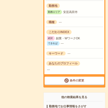
勤務地
安芸高田市
勤務エリア
職種
---
こだわりINDEX
副業・WワークOK
絶対
---
できれば
キーワード
---
あなたのプロフィール
---
条件の変更
他の検索結果を見る
勤務地でお仕事情報をさがす