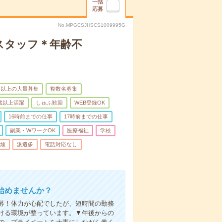
一括
応募
No.MPGCSJHSCS1009995G
スタッフ＊年齢不
名以上の大量募集
複数名募集
0歳以上活躍
しゅふ歓迎
WEB登録OK
16時前までの仕事
17時前までの仕事
副業・WワークOK
医療福祉
学校
煙
派遣多
電話対応なし
始めませんか？
募！体力が心配でしたが、短時間の勤務
ける環境が整っています。▼午後からの