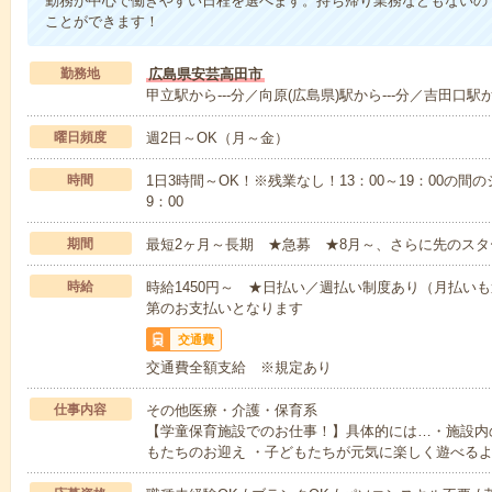
勤務が中心で働きやすい日程を選べます。持ち帰り業務などもないの
ことができます！
勤務地
広島県安芸高田市
甲立駅から---分／向原(広島県)駅から---分／吉田口駅から
曜日頻度
週2日～OK（月～金）
時間
1日3時間～OK！※残業なし！13：00～19：00の間
9：00
期間
最短2ヶ月～長期 ★急募 ★8月～、さらに先のスタ
時給
時給1450円～ ★日払い／週払い制度あり（月払い
第のお支払いとなります
交通費
交通費全額支給 ※規定あり
仕事内容
その他医療・介護・保育系
【学童保育施設でのお仕事！】具体的には…・施設内
もたちのお迎え ・子どもたちが元気に楽しく遊べる