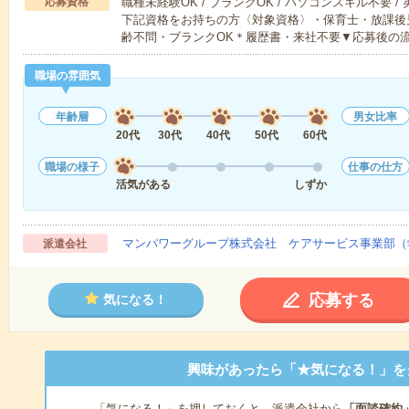
応募資格
職種未経験OK / ブランクOK / パソコンスキル不要 /
下記資格をお持ちの方〈対象資格〉・保育士・放課後
齢不問・ブランクOK＊履歴書・来社不要▼応募後の
職場の雰囲気
年齢層
男女比率
20代
30代
40代
50代
60代
職場の様子
仕事の仕方
活気がある
しずか
マンパワーグループ株式会社 ケアサービス事業部（
派遣会社
応募する
気になる！
興味があったら「★気になる！」を
「気になる！」を押しておくと、派遣会社から
「面談確約