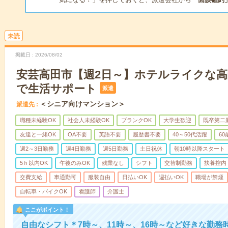
未読
掲載日
2026/08/02
安芸高田市【週2日～】ホテルライクな
で生活サポート
派遣
＜シニア向けマンション＞
派遣先
職種未経験OK
社会人未経験OK
ブランクOK
大学生歓迎
既卒第二
友達と一緒OK
OA不要
英語不要
履歴書不要
40～50代活躍
6
週2～3日勤務
週4日勤務
週5日勤務
土日祝休
朝10時以降スタート
5ｈ以内OK
午後のみOK
残業なし
シフト
交替制勤務
扶養控内
交費支給
車通勤可
服装自由
日払いOK
週払いOK
職場が禁煙
自転車・バイクOK
看護師
介護士
ここがポイント！
自由なシフト＊7時～、11時～、16時～など好きな勤務