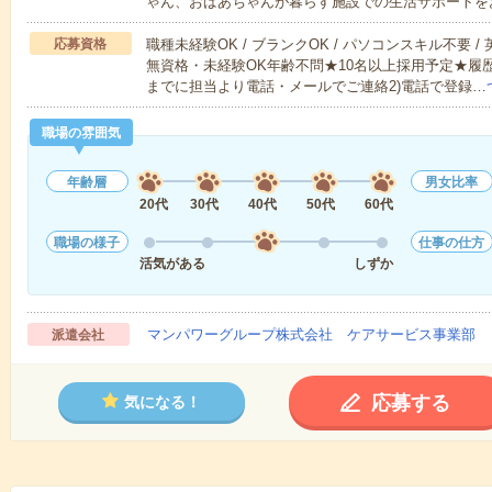
ゃん、おばあちゃんが暮らす施設での生活サポートを
応募資格
職種未経験OK / ブランクOK / パソコンスキル不要 /
無資格・未経験OK年齢不問★10名以上採用予定★履
までに担当より電話・メールでご連絡2)電話で登録…
職場の雰囲気
年齢層
男女比率
20代
30代
40代
50代
60代
職場の様子
仕事の仕方
活気がある
しずか
マンパワーグループ株式会社 ケアサービス事業部 
派遣会社
応募する
気になる！