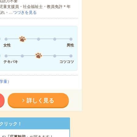
 英語力不要
児童支援員・社会福祉士・教員免許＊年
流れ・…
つづきを見る
女性
男性
テキパキ
コツコツ
学童）
詳しく見る
クリック！
」
や
「応募歓迎」
が届きます！