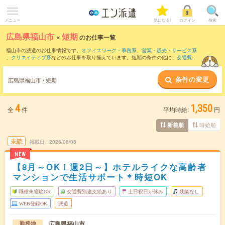
メニュー
気になる!
ログイン
検索
広島県福山市
×
短期
のお仕事一覧
福山市の派遣のお仕事情報です。
オフィスワーク・事務系
、
営業・販売・サービス系
、
クリエイティブ系
などのお仕事を取り揃えています。短期の条件の他に、
交通費別
途支給あり
、
職種未経験OK
、
友だちと一緒の応募OK
などでもお探し頂けます。
条件の変更
広島県福山市 / 短期
4
1,350
全
件
平均時給:
円
時給順
新着順
未読
掲載日
2026/08/08
NEW
【8月～OK！週2日～】ホテルライクな高齢者
マンションで生活サポート＊時短OK
職種未経験OK
交通費別途支給あり
土日祝日が休み
残業なし
WEB登録OK
派遣
広島県福山市
勤務地