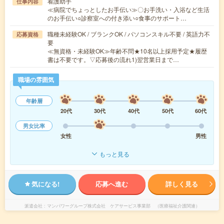
看護助手
仕事内容
≪病院でちょっとしたお手伝い≫〇お手洗い・入浴など生活
のお手伝い○診察室への付き添い○食事のサポート…
職種未経験OK / ブランクOK / パソコンスキル不要 / 英語力不
応募資格
要
≪無資格・未経験OK≫年齢不問★10名以上採用予定★履歴
書は不要です。▽応募後の流れ1)翌営業日まで…
職場の雰囲気
年齢層
20代
30代
40代
50代
60代
男女比率
女性
男性
もっと見る
気になる!
応募へ進む
詳しく見る
派遣会社
マンパワーグループ株式会社 ケアサービス事業部 （医療福祉介護関連）