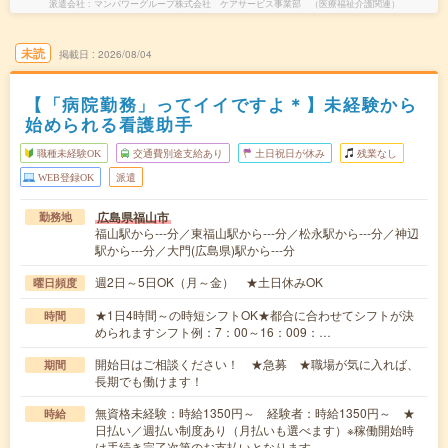
派遣会社
マンパワーグループ株式会社 ケアサービス事業部 （医療福祉介護関連）
未読
掲載日
2026/08/04
【「病院勤務」ってイイですよ＊】未経験から
始められる看護助手
職種未経験OK
交通費別途支給あり
土日祝日が休み
残業なし
WEB登録OK
派遣
広島県福山市
勤務地
福山駅から---分／東福山駅から---分／松永駅から---分／神辺
駅から---分／大門(広島県)駅から---分
週2日～5日OK（月～金） ★土日休みOK
曜日頻度
★1日4時間～の時短シフトOK★都合に合わせてシフトが決
時間
められますシフト例：7：00～16：009：…
開始日はご相談ください！ ★急募 ★職場が気に入れば、
期間
長期でも働けます！
無資格未経験：時給1350円～ 経験者：時給1350円～ ★
時給
日払い／週払い制度あり（月払いも選べます）※稼働開始時
は手続き完了次第のお支払いとなります。