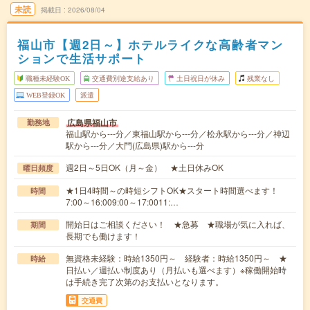
未読
掲載日
2026/08/04
福山市【週2日～】ホテルライクな高齢者マン
ションで生活サポート
職種未経験OK
交通費別途支給あり
土日祝日が休み
残業なし
WEB登録OK
派遣
広島県福山市
勤務地
福山駅から---分／東福山駅から---分／松永駅から---分／神辺
駅から---分／大門(広島県)駅から---分
週2日～5日OK（月～金） ★土日休みOK
曜日頻度
★1日4時間～の時短シフトOK★スタート時間選べます！
時間
7:00～16:009:00～17:0011:…
開始日はご相談ください！ ★急募 ★職場が気に入れば、
期間
長期でも働けます！
無資格未経験：時給1350円～ 経験者：時給1350円～ ★
時給
日払い／週払い制度あり（月払いも選べます）※稼働開始時
は手続き完了次第のお支払いとなります。
交通費