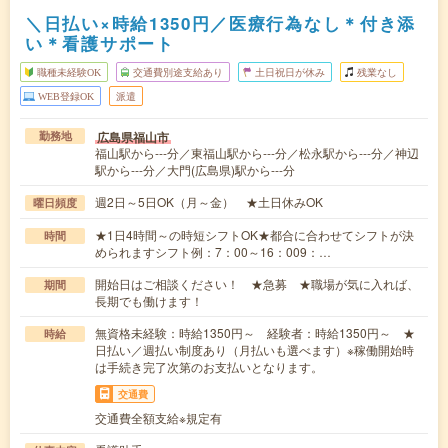
＼日払い×時給1350円／医療行為なし＊付き添
い＊看護サポート
職種未経験OK
交通費別途支給あり
土日祝日が休み
残業なし
WEB登録OK
派遣
広島県福山市
勤務地
福山駅から---分／東福山駅から---分／松永駅から---分／神辺
駅から---分／大門(広島県)駅から---分
週2日～5日OK（月～金） ★土日休みOK
曜日頻度
★1日4時間～の時短シフトOK★都合に合わせてシフトが決
時間
められますシフト例：7：00～16：009：…
開始日はご相談ください！ ★急募 ★職場が気に入れば、
期間
長期でも働けます！
無資格未経験：時給1350円～ 経験者：時給1350円～ ★
時給
日払い／週払い制度あり（月払いも選べます）※稼働開始時
は手続き完了次第のお支払いとなります。
交通費
交通費全額支給※規定有