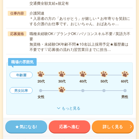
交通費全額支給※規定有
介護関連
仕事内容
＊入居者の方の「ありがとう」が嬉しい＊お年寄りを笑顔に
する介護のお仕事です。おじいちゃん、おばあちゃ…
職種未経験OK / ブランクOK / パソコンスキル不要 / 英語力不
応募資格
要
無資格・未経験OK年齢不問★10名以上採用予定★履歴書は
不要です▽応募後の流れ1)翌営業日までに担当…
職場の雰囲気
年齢層
20代
30代
40代
50代
60代
男女比率
女性
男性
もっと見る
気になる!
応募へ進む
詳しく見る