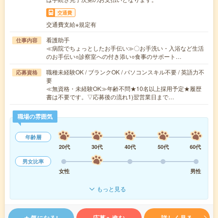
交通費
交通費支給※規定有
看護助手
仕事内容
≪病院でちょっとしたお手伝い≫〇お手洗い・入浴など生活
のお手伝い○診察室への付き添い○食事のサポート…
職種未経験OK / ブランクOK / パソコンスキル不要 / 英語力不
応募資格
要
≪無資格・未経験OK≫年齢不問★10名以上採用予定★履歴
書は不要です。▽応募後の流れ1)翌営業日まで…
職場の雰囲気
年齢層
20代
30代
40代
50代
60代
男女比率
女性
男性
もっと見る
気になる!
応募へ進む
詳しく見る