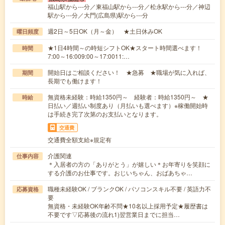
福山駅から---分／東福山駅から---分／松永駅から---分／神辺
駅から---分／大門(広島県)駅から---分
週2日～5日OK（月～金） ★土日休みOK
曜日頻度
★1日4時間～の時短シフトOK★スタート時間選べます！
時間
7:00～16:009:00～17:0011:…
開始日はご相談ください！ ★急募 ★職場が気に入れば、
期間
長期でも働けます！
無資格未経験：時給1350円～ 経験者：時給1350円～ ★
時給
日払い／週払い制度あり（月払いも選べます）※稼働開始時
は手続き完了次第のお支払いとなります。
交通費
交通費全額支給※規定有
介護関連
仕事内容
＊入居者の方の「ありがとう」が嬉しい＊お年寄りを笑顔に
する介護のお仕事です。おじいちゃん、おばあちゃ…
職種未経験OK / ブランクOK / パソコンスキル不要 / 英語力不
応募資格
要
無資格・未経験OK年齢不問★10名以上採用予定★履歴書は
不要です▽応募後の流れ1)翌営業日までに担当…