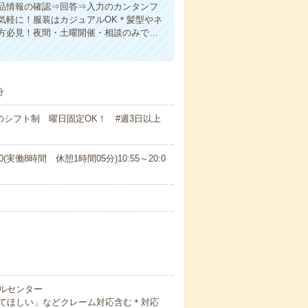
品情報の確認⇒回答⇒入力のカンタンフ
気軽に！服装はカジュアルOK＊髪型やネ
方必見！夜間・土曜開催・相談のみで…
分
のシフト制 曜日固定OK！ #週3日以上
00(実働8時間 休憩1時間05分)10:55～20:0
ルセンター
てほしい」などクレーム対応含む＊対応