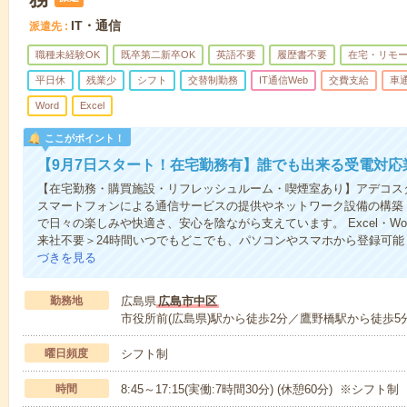
IT・通信
派遣先
職種未経験OK
既卒第二新卒OK
英語不要
履歴書不要
在宅・リモ
平日休
残業少
シフト
交替制勤務
IT通信Web
交費支給
車
Word
Excel
ここがポイント！
【9月7日スタート！在宅勤務有】誰でも出来る受電対応
【在宅勤務・購買施設・リフレッシュルーム・喫煙室あり】アデコス
スマートフォンによる通信サービスの提供やネットワーク設備の構築
で日々の楽しみや快適さ、安心を陰ながら支えています。 Excel・W
来社不要＞24時間いつでもどこでも、パソコンやスマホから登録可
づきを見る
勤務地
広島県
広島市中区
市役所前(広島県)駅から徒歩2分／鷹野橋駅から徒歩5
曜日頻度
シフト制
時間
8:45～17:15(実働:7時間30分) (休憩60分) ※シフト制