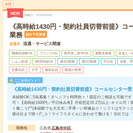
未読
NEW
掲載日
2026/08/08
《高時給1430円・契約社員切替前提》コ
業務
紹介予定派遣
流通・サービス関連
派遣先
職種未経験OK
ブランクOK
既卒第二新卒OK
複数名募集
友達と一
しゅふ歓迎
WEB登録OK
週4日勤務
週5日勤務
平日休
深夜・早
交費支給
大手
服装自由
職場が禁煙
ここがポイント！
《高時給1430円・契約社員切替前提》コールセンター受
未経験OK〇5名募集！彡＼シフト時間色々！固定のご相談も可能で
可！【高時給1500円／平日休み有】月収想定25.2万以上↑ネイル可
く働こう(^^)未経験でも大丈夫〇手厚～い研修あり！シフトはサクッ
後出社まで様々(^_-)-！ライフスタイルに合わせて働ける！当社では
勤務地
広島県
広島市中区