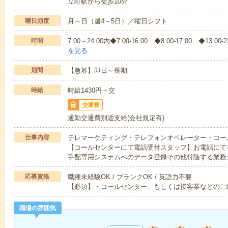
立町駅から徒歩10分
曜日頻度
月～日（週4～5日）／曜日シフト
時間
7:00～24:00内◆7:00-16:00 ◆8:00-17:00 ◆13:00-
を見る
期間
【急募】即日～長期
時給
時給1430円＋交
交通費
通勤交通費別途支給(会社規定有)
仕事内容
テレマーケティング・テレフォンオペレーター・コー
【コールセンターにて電話受付スタッフ】お電話にて
手配専用システムへのデータ登録その他付随する業務
応募資格
職種未経験OK / ブランクOK / 英語力不要
【必須】・コールセンター、もしくは接客業などのご
職場の雰囲気