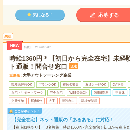
応募する
気になる！
未読
NEW
掲載日
2026/08/07
時給1360円＊【初日から完全在宅】未経
ト通販！問合せ窓口
派遣
大手アウトソーシング企業
派遣先
職種未経験OK
ブランクOK
複数名募集
友達と一緒OK
OA不要
在宅・リモートワーク
完全在宅
WEB登録OK
週5日勤務
平日休
交費支給
駅歩5分
大手
服装自由
職場が禁煙
ここがポイント！
【完全在宅】ネット通販の「あるある」に対応！
【在宅勤務あり】 3名募集！時給1360円×完全在宅！初日から在宅