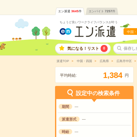
エン派遣
3645
件
エンバイト
7257
件
ちょうど良いワークライフバランスが叶う
中国・
気になる！リスト
0
保存し
派遣TOP
中国・四国
広島県
広島市中区
,
1
3
8
4
平均時給:
円
設定中の検索条件
期間
---
派遣形式
---
時給
---