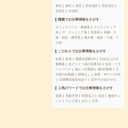
東区
南区
西区
安佐南区
安佐北区
安芸区
佐伯区
職種でお仕事情報をさがす
オフィスワーク・事務系
クリエイティブ
系
IT・エンジニア系
技術系
医療・介
護・福祉・教育系
軽作業・物流・工場・そ
の他
こだわりでお仕事情報をさがす
短期
単発
職種未経験OK
10名以上の大
量募集
友だちと一緒の応募OK
在宅・リモ
ートワーク
週2～3日勤務
週4日勤務
土
日祝のみ勤務
残業なし
副業・WワークOK
交通費別途支給あり
語学力が活かせる
人気のワードでお仕事情報をさがす
急募
年齢不問
財団法人
英語
書類チェ
ック
テレビ局
封入
大学