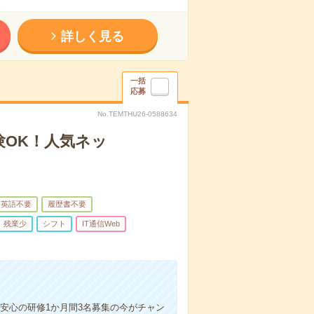
詳しく見る
一括
応募
No.TEMTHU26-0588634
験OK！人気ネッ
英語不要
履歴書不要
残業少
シフト
IT通信Web
＆安心の研修1か月間3名募集の今がチャン