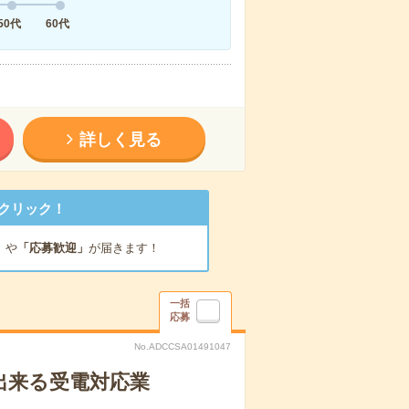
50代
60代
詳しく見る
クリック！
」
や
「応募歓迎」
が届きます！
一括
応募
No.ADCCSA01491047
出来る受電対応業