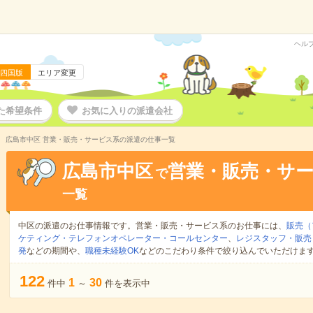
ヘル
四国版
エリア変更
た希望条件
お気に入りの派遣会社
広島市中区 営業・販売・サービス系の派遣の仕事一覧
広島市中区
営業・販売・サ
で
一覧
中区の派遣のお仕事情報です。営業・販売・サービス系のお仕事には、
販売（
ケティング・テレフォンオペレーター・コールセンター
、
レジスタッフ・販売
発
などの期間や、
職種未経験OK
などのこだわり条件で絞り込んでいただけま
122
1
30
件中
～
件を表示中