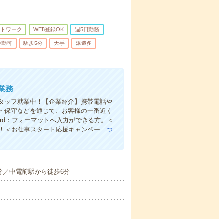
ートワーク
WEB登録OK
週5日勤務
通勤可
駅歩5分
大手
派遣多
業務
タッフ就業中！【企業紹介】携帯電話や
・保守などを通じて、お客様の一番近く
ord：フォーマットへ入力ができる方。＜
能！＜お仕事スタート応援キャンペー…
つ
分／中電前駅から徒歩6分