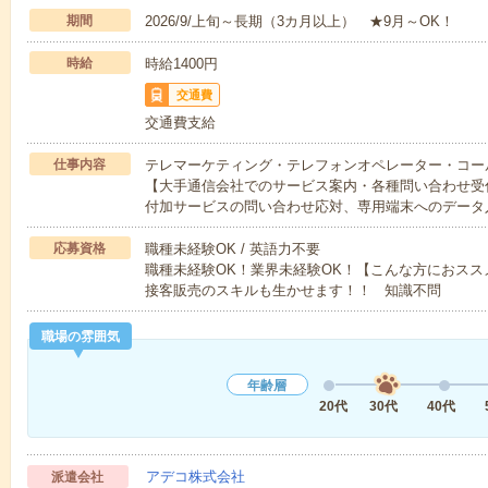
期間
2026/9/上旬～長期（3カ月以上） ★9月～OK！
時給
時給1400円
交通費
交通費支給
仕事内容
テレマーケティング・テレフォンオペレーター・コー
【大手通信会社でのサービス案内・各種問い合わせ受
付加サービスの問い合わせ応対、専用端末へのデータ
応募資格
職種未経験OK / 英語力不要
職種未経験OK！業界未経験OK！【こんな方におス
接客販売のスキルも生かせます！！ 知識不問
職場の雰囲気
年齢層
20代
30代
40代
アデコ株式会社
派遣会社