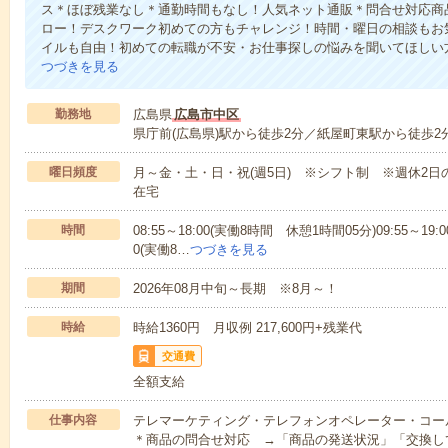
ス＊ほぼ残業なし＊通勤時間もなし！人気ネット通販＊問合せ対応商
ロー！デスクワーク初めての方もチャレンジ！時間・曜日の相談もお
イルも自由！初めての転職が不安・お仕事探しの悩みを聞いてほしい
つづきを見る
勤務地
広島県
広島市中区
県庁前(広島県)駅から徒歩2分／紙屋町東駅から徒歩2
曜日頻度
月～金・土・日・祝(週5日) ※シフト制 ※週休2日
在宅
時間
08:55～18:00(実働8時間 休憩1時間05分)09:55～19:
0(実働8…
つづきを見る
期間
2026年08月中旬～長期 ※8月～！
時給
時給1360円 月収例 217,600円+残業代
交通費
全額支給
仕事内容
テレマーケティング・テレフォンオペレーター・コー
＊商品の問合せ対応 →「商品の発送状況」「交換し