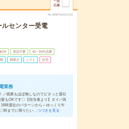
一括
応募
No.MNPH1682259
ールセンター受電
緒OK
英語不要
40～50代活躍
朝
残業少
シフト
住宅
電業務
す！／残業もほぼ無しなのでピタっと退社
！茶髪もOKです〇【担当者より】タイパ良
と16時退社のパターンから～ゆっくり午
「〇時までに帰りたい…
つづきを見る