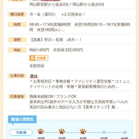
岡山駅前駅から徒歩2分／岡山駅から徒歩3分
月～金（週5日） ※土日祝休み！
曜日頻度
08:45～17:45(実働8時間 休憩1時間)09:15～18:15(実働8時
時間
間 休憩1時間)※シ…
【急募】即日～長期 ※8月～！
期間
時給1450円 月収例 232,000円
時給
交通費
全額支給
受付
仕事内容
＊お客様対応＊事務全般＊ファシリティ運営全般＊コミュニ
ティイベントの企画・実施＊新規顧客獲得のため内…
職種未経験OK / ブランクOK
応募資格
基本的なPC操作やデータ入力が可能な方高校卒業レベルの
英語の読み書きに抵抗がない方【選考ステップ】履…
職場の雰囲気
年齢層
20代
30代
40代
50代
60代