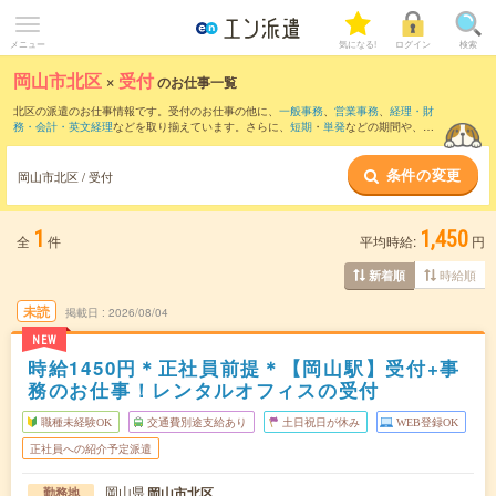
メニュー
気になる!
ログイン
検索
岡山市北区
×
受付
のお仕事一覧
北区の派遣のお仕事情報です。受付のお仕事の他に、
一般事務
、
営業事務
、
経理・財
務・会計・英文経理
などを取り揃えています。さらに、
短期
・
単発
などの期間や、
職
種未経験OK
などのこだわり条件で絞り込んでいただけます。職種辞典：
受付のお仕事
とは？とは？
条件の変更
岡山市北区 / 受付
1
1,450
全
件
平均時給:
円
時給順
新着順
未読
掲載日
2026/08/04
NEW
時給1450円＊正社員前提＊【岡山駅】受付+事
務のお仕事！レンタルオフィスの受付
職種未経験OK
交通費別途支給あり
土日祝日が休み
WEB登録OK
正社員への紹介予定派遣
岡山県
岡山市北区
勤務地