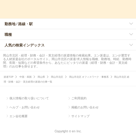
勤務地 / 路線・駅
職種
人気の検索インデックス
岡山市北区 - 経理・財務・会計・英文経理の派遣情報の検索結果。エン派遣は、エンが運営す
る人材派遣会社のポータルサイト。岡山市北区の派遣/求人情報を職種、勤務地、時給、勤務時
間、長期・短期などの希望条件から、あなたにピッタリの派遣（経理・財務・会計・英文経
理）のお仕事を探せます。
派遣TOP
中国・四国
岡山県
岡山市北区
岡山市北区 オフィスワーク・事務系
岡山市北区 経
理・財務・会計・英文経理の派遣の仕事一覧
個人情報の取り扱いについて
ご利用規約
ヘルプ・お問い合わせ
掲載のお問い合わせ
エン会社概要
サイトマップ
Copyright © en Inc.