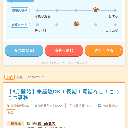
職場の様子
活気がある
しずか
仕事の仕方
テキパキ
コツコツ
気になる!
応募へ進む
詳しく見る
派遣会社
ヒューマンリソシア株式会社
未読
掲載日
2026/07/15
【8月開始】未経験OK！長期！電話なし！こつ
こつ事務
職種未経験OK
交通費別途支給あり
土日祝日が休み
WEB登録OK
派遣
岡山県
岡山市北区
勤務地