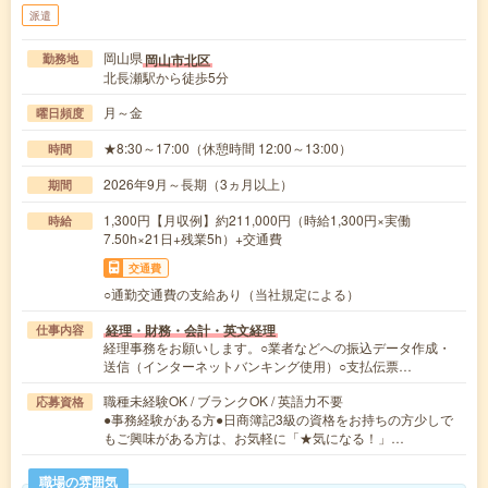
派遣
岡山県
岡山市北区
勤務地
北長瀬駅から徒歩5分
月～金
曜日頻度
★8:30～17:00（休憩時間 12:00～13:00）
時間
2026年9月～長期（3ヵ月以上）
期間
1,300円【月収例】約211,000円（時給1,300円×実働
時給
7.50h×21日+残業5h）+交通費
交通費
○通勤交通費の支給あり（当社規定による）
経理・財務・会計・英文経理
仕事内容
経理事務をお願いします。○業者などへの振込データ作成・
送信（インターネットバンキング使用）○支払伝票…
職種未経験OK / ブランクOK / 英語力不要
応募資格
●事務経験がある方●日商簿記3級の資格をお持ちの方少しで
もご興味がある方は、お気軽に「★気になる！」…
職場の雰囲気