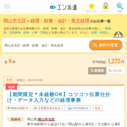
メニュー
気になる!
ログイン
検索
岡山市北区
×
経理・財務・会計・英文経理
のお仕事一覧
北区の派遣のお仕事情報です。経理・財務・会計・英文経理のお仕事の他に、
一般事
務
、
営業事務
、
総務・人事・労務
などを取り揃えています。さらに、
短期
・
単発
など
の期間や、
職種未経験OK
などのこだわり条件で絞り込んでいただけます。職種辞典：
経理・財務・会計・英文経理のお仕事とは？とは？
条件の変更
岡山市北区 / 経理・財務・会計・英文経理
9
1,272
全
件
平均時給:
円
時給順
新着順
未読
掲載日
2026/08/06
NEW
【期間限定＊未経験OK】コツコツ伝票仕分
け・データ入力などの経理事務
職種未経験OK
交通費別途支給あり
WEB登録OK
派遣
岡山県
岡山市北区
勤務地
東中央町駅から徒歩11分／岡山駅から車6分／大元駅から車6