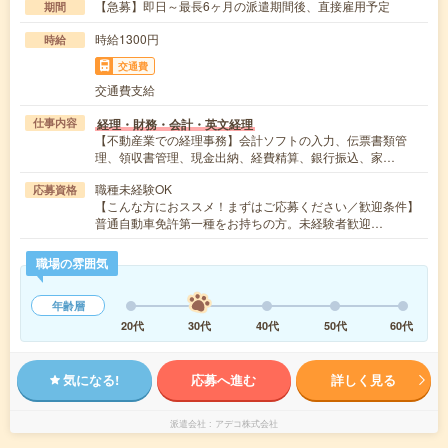
【急募】即日～最長6ヶ月の派遣期間後、直接雇用予定
期間
時給1300円
時給
交通費
交通費支給
経理・財務・会計・英文経理
仕事内容
【不動産業での経理事務】会計ソフトの入力、伝票書類管
理、領収書管理、現金出納、経費精算、銀行振込、家…
職種未経験OK
応募資格
【こんな方におススメ！まずはご応募ください／歓迎条件】
普通自動車免許第一種をお持ちの方。未経験者歓迎…
職場の雰囲気
年齢層
20代
30代
40代
50代
60代
気になる!
応募へ進む
詳しく見る
派遣会社
アデコ株式会社