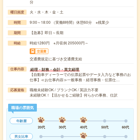
分
火・水・木・金・土
曜日頻度
9:00～18:00 （実働8時間）休憩60分 ※残業少
時間
【急募】即日～長期
期間
時給1280円 ※月収例 205000円～
時給
交通費
交通費規定に基づき交通費支給
経理・財務・会計・英文経理
仕事内容
【自動車ディーラーでの伝票起票やデータ入力など事務のお
仕事】≪お仕事内容≫一般事務・経理事務・伝票仕…
職種未経験OK / ブランクOK / 英語力不要
応募資格
未経験OK！【活かせるご経験】何らかの事務、仕訳
職場の雰囲気
年齢層
20代
30代
40代
50代
60代
男女比率