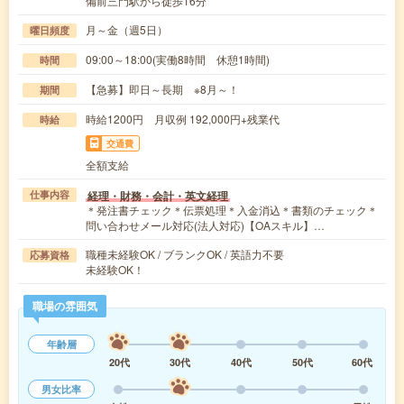
備前三門駅から徒歩16分
月～金（週5日）
曜日頻度
09:00～18:00(実働8時間 休憩1時間)
時間
【急募】即日～長期 ※8月～！
期間
時給1200円 月収例 192,000円+残業代
時給
交通費
全額支給
経理・財務・会計・英文経理
仕事内容
＊発注書チェック＊伝票処理＊入金消込＊書類のチェック＊
問い合わせメール対応(法人対応)【OAスキル】…
職種未経験OK / ブランクOK / 英語力不要
応募資格
未経験OK！
職場の雰囲気
年齢層
20代
30代
40代
50代
60代
男女比率