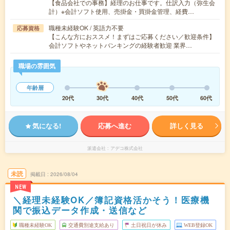
【食品会社での事務】経理のお仕事です。仕訳入力（弥生会
計）※会計ソフト使用、売掛金・買掛金管理、経費…
職種未経験OK / 英語力不要
応募資格
【こんな方におススメ！まずはご応募ください／歓迎条件】
会計ソフトやネットバンキングの経験者歓迎 業界…
職場の雰囲気
年齢層
20代
30代
40代
50代
60代
気になる!
応募へ進む
詳しく見る
派遣会社
アデコ株式会社
未読
掲載日
2026/08/04
NEW
＼経理未経験OK／簿記資格活かそう！医療機
関で振込データ作成・送信など
職種未経験OK
交通費別途支給あり
土日祝日が休み
WEB登録OK