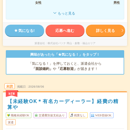
女性
男性
もっと見る
気になる!
応募へ進む
詳しく見る
派遣会社
株式会社パソナ 岡山・倉敷・福山エリア
興味があったら「★気になる！」をタップ！
「気になる！」を押しておくと、派遣会社から
「面談確約」
や
「応募歓迎」
が届きます！
未読
掲載日
2026/08/06
NEW
【未経験OK＊有名カーディーラー】経費の精
算や
職種未経験OK
交通費別途支給あり
残業なし
WEB登録OK
派遣