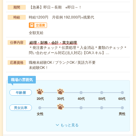
【急募】即日～長期 ※即日～！
期間
時給1200円 月収例 192,000円+残業代
時給
交通費
全額支給
経理・財務・会計・英文経理
仕事内容
＊発注書チェック＊伝票処理＊入金消込＊書類のチェック＊
問い合わせメール対応(法人対応)【OAスキル】…
職種未経験OK / ブランクOK / 英語力不要
応募資格
未経験OK！
職場の雰囲気
年齢層
20代
30代
40代
50代
60代
男女比率
女性
男性
もっと見る