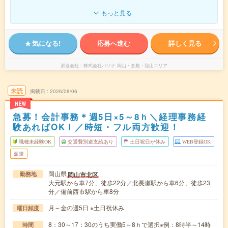
もっと見る
気になる!
応募へ進む
詳しく見る
派遣会社
株式会社パソナ 岡山・倉敷・福山エリア
未読
掲載日
2026/08/06
NEW
急募！会計事務＊週5日×5～8ｈ＼経理事務経
験あればOK！／時短・フル両方歓迎！
職種未経験OK
交通費別途支給あり
土日祝日が休み
WEB登録OK
派遣
岡山県
岡山市北区
勤務地
大元駅から車7分、徒歩22分／北長瀬駅から車6分、徒歩23
分／備前西市駅から車8分
月～金の週5日 ※土日祝休み
曜日頻度
8：30～17：30のうち実働5～8ｈで選択※例：8時半～14時
時間