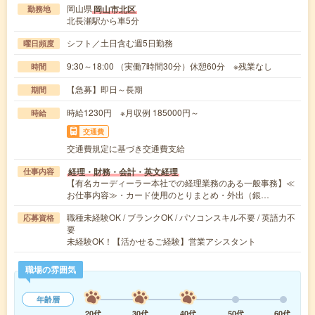
岡山県
岡山市北区
勤務地
北長瀬駅から車5分
シフト／土日含む週5日勤務
曜日頻度
9:30～18:00 （実働7時間30分）休憩60分 ※残業なし
時間
【急募】即日～長期
期間
時給1230円 ※月収例 185000円～
時給
交通費
交通費規定に基づき交通費支給
経理・財務・会計・英文経理
仕事内容
【有名カーディーラー本社での経理業務のある一般事務】≪
お仕事内容≫・カード使用のとりまとめ・外出（銀…
職種未経験OK / ブランクOK / パソコンスキル不要 / 英語力不
応募資格
要
未経験OK！【活かせるご経験】営業アシスタント
職場の雰囲気
年齢層
20代
30代
40代
50代
60代