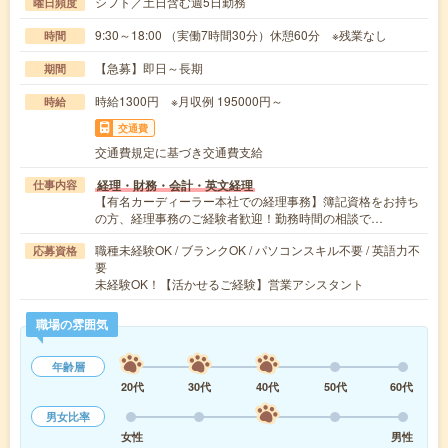
シフト／土日含む週5日勤務
曜日頻度
9:30～18:00 （実働7時間30分）休憩60分 ※残業なし
時間
【急募】即日～長期
期間
時給1300円 ※月収例 195000円～
時給
交通費
交通費規定に基づき交通費支給
経理・財務・会計・英文経理
仕事内容
【有名カーディーラー本社での経理事務】簿記資格をお持ち
の方、経理事務のご経験者歓迎！勤務時間の相談で…
職種未経験OK / ブランクOK / パソコンスキル不要 / 英語力不
応募資格
要
未経験OK！【活かせるご経験】営業アシスタント
職場の雰囲気
年齢層
20代
30代
40代
50代
60代
男女比率
女性
男性