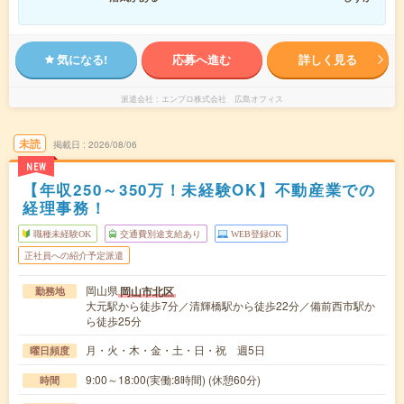
気になる!
応募へ進む
詳しく見る
派遣会社
エンプロ株式会社 広島オフィス
未読
掲載日
2026/08/06
NEW
【年収250～350万！未経験OK】不動産業での
経理事務！
職種未経験OK
交通費別途支給あり
WEB登録OK
正社員への紹介予定派遣
岡山県
岡山市北区
勤務地
大元駅から徒歩7分／清輝橋駅から徒歩22分／備前西市駅か
ら徒歩25分
月・火・木・金・土・日・祝 週5日
曜日頻度
9:00～18:00(実働:8時間) (休憩60分)
時間