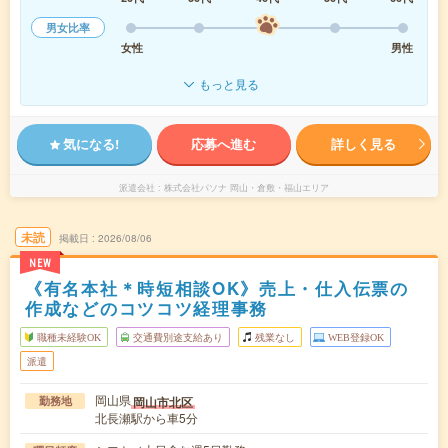
男女比率
女性
男性
もっと見る
気になる!
応募へ進む
詳しく見る
派遣会社
株式会社パソナ 岡山・倉敷・福山エリア
未読
掲載日
2026/08/06
NEW
《有名本社＊時短相談OK》売上・仕入伝票の
作成などのコツコツ経理事務
職種未経験OK
交通費別途支給あり
残業なし
WEB登録OK
派遣
岡山県
岡山市北区
勤務地
北長瀬駅から車5分