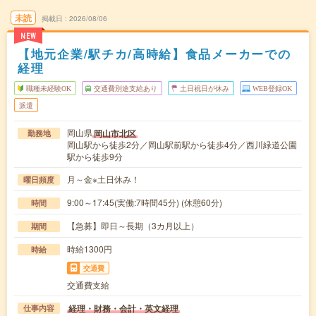
未読
掲載日
2026/08/06
NEW
【地元企業/駅チカ/高時給】食品メーカーでの
経理
職種未経験OK
交通費別途支給あり
土日祝日が休み
WEB登録OK
派遣
岡山県
岡山市北区
勤務地
岡山駅から徒歩2分／岡山駅前駅から徒歩4分／西川緑道公園
駅から徒歩9分
月～金※土日休み！
曜日頻度
9:00～17:45(実働:7時間45分) (休憩60分)
時間
【急募】即日～長期（3カ月以上）
期間
時給1300円
時給
交通費
交通費支給
経理・財務・会計・英文経理
仕事内容