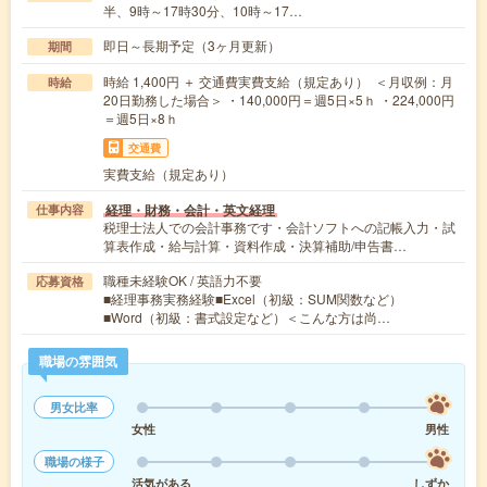
半、9時～17時30分、10時～17…
即日～長期予定（3ヶ月更新）
期間
時給 1,400円 ＋ 交通費実費支給（規定あり） ＜月収例：月
時給
20日勤務した場合＞ ・140,000円＝週5日×5ｈ ・224,000円
＝週5日×8ｈ
交通費
実費支給（規定あり）
経理・財務・会計・英文経理
仕事内容
税理士法人での会計事務です・会計ソフトへの記帳入力・試
算表作成・給与計算・資料作成・決算補助/申告書…
職種未経験OK / 英語力不要
応募資格
■経理事務実務経験■Excel（初級：SUM関数など）
■Word（初級：書式設定など）＜こんな方は尚…
職場の雰囲気
男女比率
女性
男性
職場の様子
活気がある
しずか