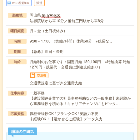
WEB登録OK
派遣
岡山県
岡山市北区
勤務地
法界院駅から車10分／備前三門駅から車8分
月～金（土日祝休み）
曜日頻度
9:00～17:00 （実働7時間）休憩60分 ※残業なし
時間
【急募】即日～長期
期間
月給制のお仕事です：固定月給 180,100円 ※時給換算 時給
時給
1270円（残業代・交通費は別途支給あり）
交通費
交通費規定に基づき交通費支給
一般事務
仕事内容
【建設関連企業での社員事務補助などの一般事務】未経験か
ら事務経験を積める！キャリアチェンジにもピッタ…
職種未経験OK / ブランクOK / 英語力不要
応募資格
未経験OK！【活かせるご経験】データ入力
職場の雰囲気