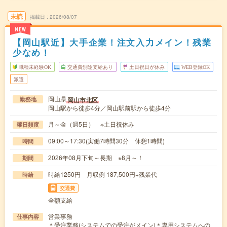
未読
掲載日
2026/08/07
NEW
【岡山駅近】大手企業！注文入力メイン！残業
少なめ！
職種未経験OK
交通費別途支給あり
土日祝日が休み
WEB登録OK
派遣
岡山県
岡山市北区
勤務地
岡山駅から徒歩4分／岡山駅前駅から徒歩4分
月～金（週5日） ※土日祝休み
曜日頻度
09:00～17:30(実働7時間30分 休憩1時間)
時間
2026年08月下旬～長期 ※8月～！
期間
時給1250円 月収例 187,500円+残業代
時給
交通費
全額支給
営業事務
仕事内容
＊受注業務(システムでの受注がメイン)＊専用システムへの