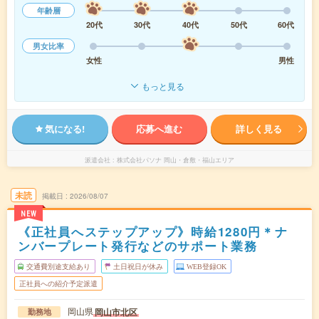
年齢層
20代
30代
40代
50代
60代
男女比率
女性
男性
もっと見る
気になる!
応募へ進む
詳しく見る
派遣会社
株式会社パソナ 岡山・倉敷・福山エリア
未読
掲載日
2026/08/07
NEW
《正社員へステップアップ》時給1280円＊ナ
ンバープレート発行などのサポート業務
交通費別途支給あり
土日祝日が休み
WEB登録OK
正社員への紹介予定派遣
岡山県
岡山市北区
勤務地