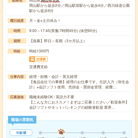
岡山市北区
勤務地
岡山駅から徒歩2分／岡山駅前駅から徒歩4分／西川緑道公園
駅から徒歩9分
月～金※土日休み！
曜日頻度
9:00～17:45(実働:7時間45分) (休憩60分)
時間
【急募】即日～長期（3カ月以上）
期間
時給1300円
時給
交通費
交通費支給
経理・財務・会計・英文経理
仕事内容
【食品会社での事務】経理のお仕事です。仕訳入力（弥生会
計）※会計ソフト使用、売掛金・買掛金管理、経費…
職種未経験OK / 英語力不要
応募資格
【こんな方におススメ！まずはご応募ください／歓迎条件】
会計ソフトやネットバンキングの経験者歓迎 業界…
職場の雰囲気
年齢層