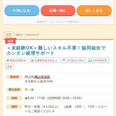
気になる!
応募へ進む
詳しく見る
派遣会社
ヒューマンリソシア株式会社
未読
掲載日
2026/08/07
NEW
＜未経験OK＞難しいスキル不要！協同組合で
カンタン経理サポート
職種未経験OK
交通費別途支給あり
土日祝日が休み
WEB登録OK
派遣
岡山県
岡山市北区
勤務地
大元駅から徒歩14分
月～金
曜日頻度
★8:30～17:00（休憩時間 12:00～13:00）
時間
即日～長期（3ヵ月以上） ※急募 ○9月～、10月～スター
期間
トもご相談ください♪