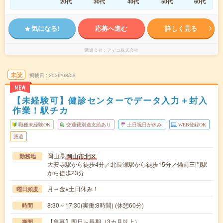
20代
30代
40代
50代
60代
気になる!
応募へ進む
詳しく見る
派遣会社
アデコ株式会社
未読
掲載日
2026/08/09
NEW
【未経験可】健診センターでデータ入力＋封入
作業！駅チカ
職種未経験OK
交通費別途支給あり
土日祝日が休み
WEB登録OK
派遣
岡山県
岡山市北区
勤務地
大安寺駅から徒歩4分／北長瀬駅から徒歩15分／備前三門駅
から徒歩23分
月～金※土日休み！
曜日頻度
8:30～17:30(実働:8時間) (休憩60分)
時間
【急募】即日～長期（3カ月以上）
期間