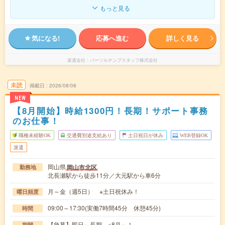
もっと見る
気になる!
応募へ進む
詳しく見る
派遣会社
パーソルテンプスタッフ株式会社
未読
掲載日
2026/08/08
NEW
【8月開始】時給1300円！長期！サポート事務
のお仕事！
職種未経験OK
交通費別途支給あり
土日祝日が休み
WEB登録OK
派遣
岡山県
岡山市北区
勤務地
北長瀬駅から徒歩11分／大元駅から車6分
月～金（週5日） ※土日祝休み！
曜日頻度
09:00～17:30(実働7時間45分 休憩45分)
時間
【急募】即日～長期 ※8月～！
期間