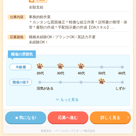
全額支給
事務的軽作業
仕事内容
＊カンタンな図面修正＊軽微な組立作業＊説明書の整理・保
管＊書類の作成＊手配指示書の作成【OAスキル】…
職種未経験OK / ブランクOK / 英語力不要
応募資格
未経験OK！
職場の雰囲気
年齢層
20代
30代
40代
50代
60代
職場の様子
活気がある
しずか
もっと見る
気になる!
応募へ進む
詳しく見る
派遣会社
パーソルテンプスタッフ株式会社