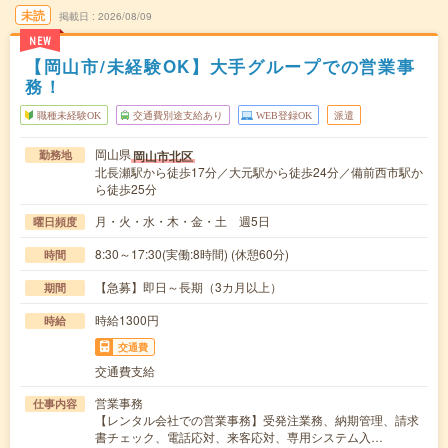
未読
掲載日
2026/08/09
NEW
【岡山市/未経験OK】大手グループでの営業事
務！
職種未経験OK
交通費別途支給あり
WEB登録OK
派遣
岡山県
岡山市北区
勤務地
北長瀬駅から徒歩17分／大元駅から徒歩24分／備前西市駅か
ら徒歩25分
月・火・水・木・金・土 週5日
曜日頻度
8:30～17:30(実働:8時間) (休憩60分)
時間
【急募】即日～長期（3カ月以上）
期間
時給1300円
時給
交通費
交通費支給
営業事務
仕事内容
【レンタル会社での営業事務】受発注業務、納期管理、請求
書チェック、電話応対、来客応対、専用システム入…