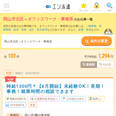
メニュー
気になる!
ログイン
検索
岡山市北区
×
オフィスワーク・事務系
のお仕事一覧
北区の派遣のお仕事情報です。オフィスワーク・事務系のお仕事には、
一般事務
、
営
業事務
、
経理・財務・会計・英文経理
などがあります。さらに、
短期
・
単発
などの期
間や、
職種未経験OK
などのこだわり条件で絞り込んでいただけます。
条件の変更
岡山市北区 / オフィスワーク・事務系
103
1,294
全
件
平均時給:
円
時給順
新着順
未読
掲載日
2026/08/09
NEW
時給1300円＊【8月開始】未経験OK！長期！
事務！就業時間の相談できます
職種未経験OK
交通費別途支給あり
土日祝日が休み
残業なし
WEB登録OK
派遣
岡山県
岡山市北区
勤務地