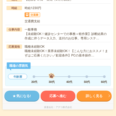
時給1230円
時給
交通費
交通費支給
一般事務
仕事内容
【未経験OK！健診センターでの事務＋軽作業】診断結果の
作成に伴うデータ入力、送付のお仕事。専用システ…
職種未経験OK
応募資格
職種未経験OK！業界未経験OK！【こんな方におススメ！ま
ずはご応募ください／歓迎条件】PCの基本操作…
職場の雰囲気
年齢層
20代
30代
40代
50代
60代
気になる!
応募へ進む
詳しく見る
派遣会社
アデコ株式会社