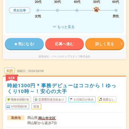
20代
30代
40代
50代
60代
男女比率
女性
男性
もっと見る
気になる!
応募へ進む
詳しく見る
派遣会社
パーソルテンプスタッフ株式会社
未読
掲載日
2026/08/08
NEW
時給1300円＊事務デビューはココから！ゆっ
くり10時～！安心の大手
職種未経験OK
交通費別途支給あり
土日祝日が休み
残業なし
WEB登録OK
派遣
岡山県
岡山市北区
勤務地
岡山駅から徒歩7分