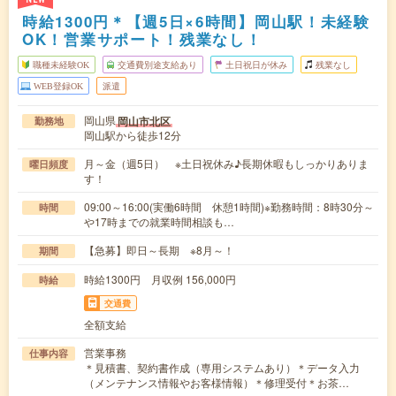
時給1300円＊【週5日×6時間】岡山駅！未経験
OK！営業サポート！残業なし！
職種未経験OK
交通費別途支給あり
土日祝日が休み
残業なし
WEB登録OK
派遣
岡山県
岡山市北区
勤務地
岡山駅から徒歩12分
月～金（週5日） ※土日祝休み♪長期休暇もしっかりありま
曜日頻度
す！
09:00～16:00(実働6時間 休憩1時間)※勤務時間：8時30分～
時間
や17時までの就業時間相談も…
【急募】即日～長期 ※8月～！
期間
時給1300円 月収例 156,000円
時給
交通費
全額支給
営業事務
仕事内容
＊見積書、契約書作成（専用システムあり）＊データ入力
（メンテナンス情報やお客様情報）＊修理受付＊お茶…