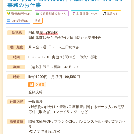
事務のお仕事
職種未経験OK
交通費別途支給あり
土日祝日が休み
残業なし
WEB登録OK
派遣
岡山県
岡山市北区
勤務地
岡山駅前駅から徒歩2分／岡山駅から徒歩4分
月～金（週5日） ※土日祝休み
曜日頻度
08:50～17:10(実働7時間20分 休憩1時間)
時間
【急募】即日～長期 ※8月～！
期間
時給1300円 月収例 190,580円
時給
交通費
全額支給
一般事務
仕事内容
○郵便物の仕分け・管理○口座振替に関するデータ入力○電話
応対（取次ぎ）○ファイリング、など
職種未経験OK / ブランクOK / パソコンスキル不要 / 英語力不
応募資格
要
PC入力できればOK！