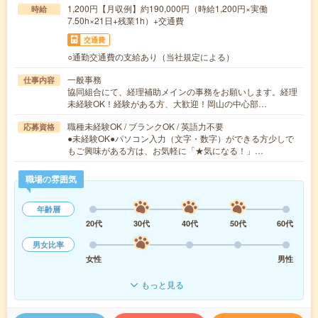
1,200円【月収例】約190,000円（時給1,200円×実働
時給
7.50h×21日+残業1h）+交通費
交通費
○通勤交通費の支給あり（当社規定による）
一般事務
仕事内容
協同組合にて、経理補助メインの事務をお願いします。経理
未経験OK！経験がある方、大歓迎！岡山の中心部…
職種未経験OK / ブランクOK / 英語力不要
応募資格
●未経験OK●パソコン入力（文字・数字）ができる方少しで
もご興味がある方は、お気軽に「★気になる！」…
職場の雰囲気
年齢層
20代
30代
40代
50代
60代
男女比率
女性
男性
もっと見る