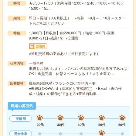
★8:30～17:30（休憩時間 12:00～12:40／10:00～10:10／
時間
15:00～15:…
即日～長期（3ヵ月以上） ※急募 ○9月～、10月～スター
期間
トもご相談ください♪
1,300円【月収例】約220,000円（時給1,300円×実働
時給
8.00h×21日+残業1h）+交通費
交通費
○通勤交通費の支給あり（当社規定による）
一般事務
仕事内容
事務をお願いします。パソコンの基本知識がある方であれば
OK！食堂完備！休憩スペースもあり！大手企業で…
職種未経験OK / ブランクOK / 英語力不要
応募資格
●未経験OK●Word（基本的な書式設定）・Excel（表の作
成・編集）の操作ができる方●普通自動車…
職場の雰囲気
年齢層
20代
30代
40代
50代
60代
男女比率