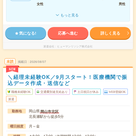
女性
男性
もっと見る
気になる!
応募へ進む
詳しく見る
派遣会社
ヒューマンリソシア株式会社
未読
掲載日
2026/08/07
NEW
＼経理未経験OK／9月スタート！医療機関で振
込データ作成・送信など
職種未経験OK
交通費別途支給あり
土日祝日が休み
WEB登録OK
派遣
岡山県
岡山市北区
勤務地
北長瀬駅から徒歩5分
月～金
曜日頻度
★8:30～17:00（休憩時間 12:00～13:00）