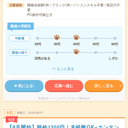
職種未経験OK / ブランクOK / パソコンスキル不要 / 英語力不
応募資格
要
PC操作可能な方
職場の雰囲気
年齢層
20代
30代
40代
50代
60代
職場の様子
活気がある
しずか
もっと見る
気になる!
応募へ進む
詳しく見る
派遣会社
パーソルテンプスタッフ株式会社
未読
掲載日
2026/08/07
NEW
【8月開始】時給1300円！未経験OK×カンタン