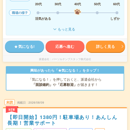
20代
30代
40代
50代
60代
職場の様子
活気がある
しずか
もっと見る
気になる!
応募へ進む
詳しく見る
派遣会社
パーソルテンプスタッフ株式会社
興味があったら「★気になる！」をタップ！
「気になる！」を押しておくと、派遣会社から
「面談確約」
や
「応募歓迎」
が届きます！
未読
掲載日
2026/08/09
NEW
【即日開始】1380円！駐車場あり！あんしん
長期！営業サポート