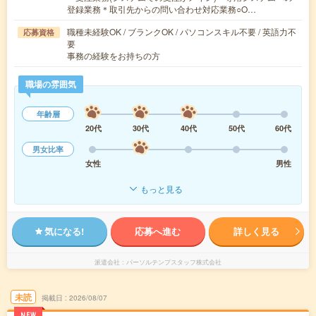
登録業務＊取引先からの問い合わせ対応業務○O…
職種未経験OK / ブランクOK / パソコンスキル不要 / 英語力不
応募資格
要
事務の経験をお持ちの方
職場の雰囲気
年齢層
20代
30代
40代
50代
60代
男女比率
女性
男性
もっと見る
気になる!
応募へ進む
詳しく見る
派遣会社
パーソルテンプスタッフ株式会社
未読
掲載日
2026/08/07
NEW