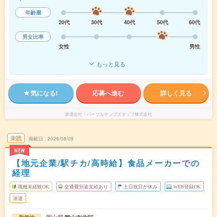
年齢層
20代
30代
40代
50代
60代
男女比率
女性
男性
もっと見る
気になる!
応募へ進む
詳しく見る
派遣会社
パーソルテンプスタッフ株式会社
未読
掲載日
2026/08/09
NEW
【地元企業/駅チカ/高時給】食品メーカーでの
経理
職種未経験OK
交通費別途支給あり
土日祝日が休み
WEB登録OK
派遣
岡山県