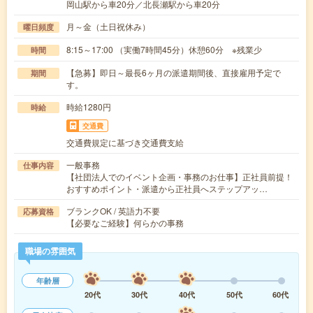
岡山駅から車20分／北長瀬駅から車20分
月～金（土日祝休み）
曜日頻度
8:15～17:00 （実働7時間45分）休憩60分 ※残業少
時間
【急募】即日～最長6ヶ月の派遣期間後、直接雇用予定で
期間
す。
時給1280円
時給
交通費
交通費規定に基づき交通費支給
一般事務
仕事内容
【社団法人でのイベント企画・事務のお仕事】正社員前提！
おすすめポイント・派遣から正社員へステップアッ…
ブランクOK / 英語力不要
応募資格
【必要なご経験】何らかの事務
職場の雰囲気
年齢層
20代
30代
40代
50代
60代