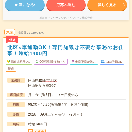
気になる!
応募へ進む
詳しく見る
派遣会社
パーソルテンプスタッフ株式会社
未読
掲載日
2026/08/07
NEW
北区×車通勤OK！専門知識は不要な事務のお仕
事！時給1400円
職種未経験OK
交通費別途支給あり
土日祝日が休み
WEB登録OK
派遣
岡山県
岡山市北区
勤務地
岡山駅から車30分
月～金（週5日） ※土日祝休み！
曜日頻度
08:30～17:30(実働8時間 休憩1時間)
時間
2026年09月上旬～長期 ※9月～！
期間
時給1400円
時給
交通費