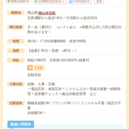
職種未経験OK
交通費別途支給あり
WEB登録OK
派遣
岡山県
岡山市北区
勤務地
北長瀬駅から徒歩16分／大元駅から徒歩23分
月～金（週5日） ※シフトあり ※奇数月は月に1回土曜日出
曜日頻度
勤があります！
08:30～17:30(実働8時間 休憩1時間)
時間
【急募】即日～長期 ※即日～！
期間
時給1380円 月収例 220,800円+残業代
時給
交通費
全額支給
総務・人事・労務
仕事内容
＊電話応対・来客応対＊システム入力＊受発注業務＊納期管
理＊請求書チェック＊拠点内勤怠管理 など
職種未経験OK / ブランクOK / パソコンスキル不要 / 英語力不
応募資格
要
未経験OK！
職場の雰囲気