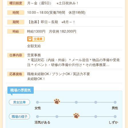
月～金（週5日） ※土日祝休み！
曜日頻度
10:00～18:00(実働7時間 休憩1時間)
時間
【急募】即日～長期 ※8月～！
期間
時給1300円 月収例 182,000円
時給
交通費
全額支給
営業事務
仕事内容
＊電話対応（内線・外線）＊メール送信＊物品の準備や受発
注＊イベント・研修の準備や片付け＊その他事務業…
職種未経験OK / ブランクOK / 英語力不要
応募資格
未経験OK！
職場の雰囲気
男女比率
女性
男性
職場の様子
活気がある
しずか