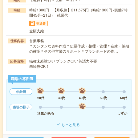
時給1300円 【月収例】211,575円（時給1300円×実働7時
時給
間45分×21日）+残業代
交通費
全額支給
営業事務
仕事内容
＊カンタンな資料作成＊伝票作成・整理・管理＊在庫・納期
の確認＊その他営業のサポート＊プランボードの作…
職種未経験OK / ブランクOK / 英語力不要
応募資格
未経験OK！
職場の雰囲気
年齢層
20代
30代
40代
50代
60代
職場の様子
活気がある
しずか
もっと見る