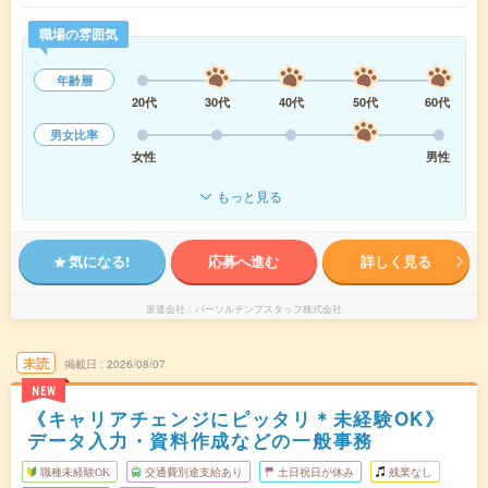
職場の雰囲気
年齢層
20代
30代
40代
50代
60代
男女比率
女性
男性
もっと見る
気になる!
応募へ進む
詳しく見る
派遣会社
パーソルテンプスタッフ株式会社
未読
掲載日
2026/08/07
NEW
《キャリアチェンジにピッタリ＊未経験OK》
データ入力・資料作成などの一般事務
職種未経験OK
交通費別途支給あり
土日祝日が休み
残業なし