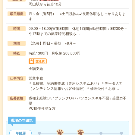
岡山駅から徒歩12分
月～金（週5日） ※土日祝休み♪長期休暇もしっかりありま
曜日頻度
す！
09:00～18:00(実働8時間 休憩1時間)※勤務時間：8時30分～
時間
や17時までの就業時間相談も…
【急募】即日～長期 ※8月～！
期間
時給1300円 月収例 208,000円
時給
交通費
全額支給
営業事務
仕事内容
＊見積書、契約書作成（専用システムあり）＊データ入力
（メンテナンス情報やお客様情報）＊修理受付＊お茶…
職種未経験OK / ブランクOK / パソコンスキル不要 / 英語力不
応募資格
要
PC操作可能な方
職場の雰囲気
年齢層