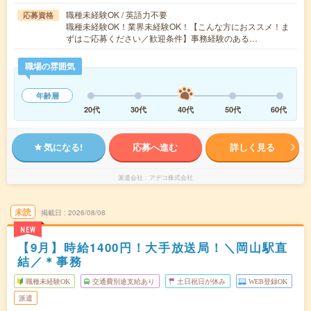
職種未経験OK / 英語力不要
応募資格
職種未経験OK！業界未経験OK！【こんな方におススメ！ま
ずはご応募ください／歓迎条件】事務経験のある…
職場の雰囲気
年齢層
20代
30代
40代
50代
60代
気になる!
応募へ進む
詳しく見る
派遣会社
アデコ株式会社
未読
掲載日
2026/08/08
NEW
【9月】時給1400円！大手放送局！＼岡山駅直
結／＊事務
職種未経験OK
交通費別途支給あり
土日祝日が休み
WEB登録OK
派遣