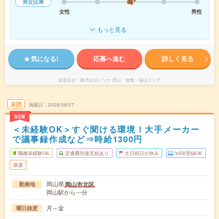
男女比率
女性
男性
もっと見る
気になる!
応募へ進む
詳しく見る
派遣会社
株式会社パソナ 岡山・倉敷・福山エリア
未読
掲載日
2026/08/07
NEW
＜未経験OK＞すぐ聞ける環境！大手メーカー
で議事録作成など⇒時給1300円
職種未経験OK
交通費別途支給あり
土日祝日が休み
WEB登録OK
派遣
岡山県
岡山市北区
勤務地
岡山駅から---分
月～金
曜日頻度