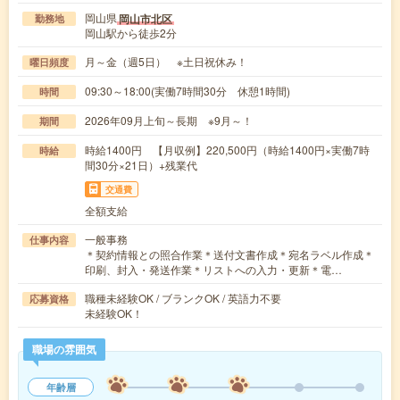
岡山県
岡山市北区
勤務地
岡山駅から徒歩2分
月～金（週5日） ※土日祝休み！
曜日頻度
09:30～18:00(実働7時間30分 休憩1時間)
時間
2026年09月上旬～長期 ※9月～！
期間
時給1400円 【月収例】220,500円（時給1400円×実働7時
時給
間30分×21日）+残業代
交通費
全額支給
一般事務
仕事内容
＊契約情報との照合作業＊送付文書作成＊宛名ラベル作成＊
印刷、封入・発送作業＊リストへの入力・更新＊電…
職種未経験OK / ブランクOK / 英語力不要
応募資格
未経験OK！
職場の雰囲気
年齢層