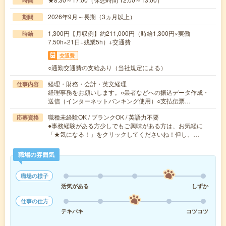
時間
2026年9月～長期（3ヵ月以上）
期間
1,300円【月収例】約211,000円（時給1,300円×実働
時給
7.50h×21日+残業5h）+交通費
交通費
○通勤交通費の支給あり（当社規定による）
経理・財務・会計・英文経理
仕事内容
経理事務をお願いします。○業者などへの振込データ作成・
送信（インターネットバンキング使用）○支払伝票…
職種未経験OK / ブランクOK / 英語力不要
応募資格
●事務経験がある方少しでもご興味がある方は、お気軽に
「★気になる！」をクリックしてくださいね！但し、…
職場の雰囲気
職場の様子
活気がある
しずか
仕事の仕方
テキパキ
コツコツ