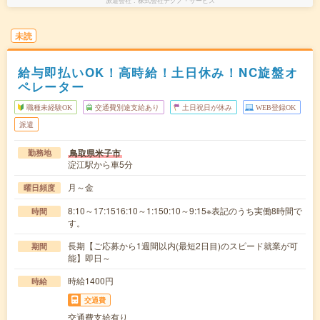
派遣会社
株式会社テクノ・サービス
未読
給与即払いOK！高時給！土日休み！NC旋盤オ
ペレーター
職種未経験OK
交通費別途支給あり
土日祝日が休み
WEB登録OK
派遣
鳥取県米子市
勤務地
淀江駅から車5分
月～金
曜日頻度
8:10～17:1516:10～1:150:10～9:15※表記のうち実働8時間で
時間
す。
長期【ご応募から1週間以内(最短2日目)のスピード就業が可
期間
能】即日～
時給1400円
時給
交通費
交通費支給有り