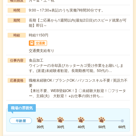
曜日頻度
9:00～17:30※表記のうち実働7時間30分です。
時間
長期【ご応募から1週間以内(最短2日目)のスピード就業が可
期間
能】即日～
時給1150円
時給
交通費
交通費支給有り
食品加工
仕事内容
ウインナーの冷却及びカッターカゴ受け作業をお願いしま
す。(派遣)未経験者歓迎。長期勤務可能。50代の…
職種未経験OK / ブランクOK / パソコンスキル不要 / 英語力不
応募資格
要
【来社不要、WEB登録OK！】〇未経験大歓迎！〇フリータ
ー、主婦(夫) 大歓迎！ ※お仕事の掛け持ち…
職場の雰囲気
年齢層
20代
30代
40代
50代
60代