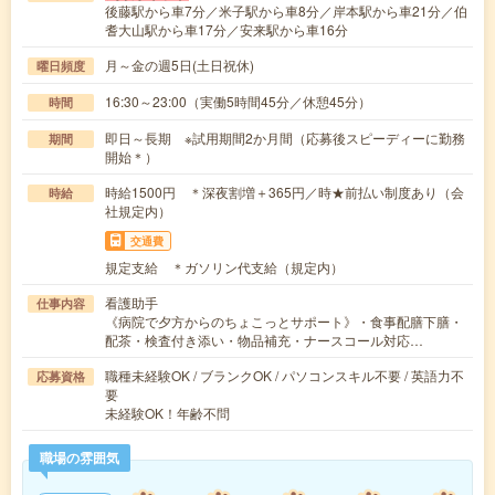
後藤駅から車7分／米子駅から車8分／岸本駅から車21分／伯
耆大山駅から車17分／安来駅から車16分
月～金の週5日(土日祝休)
曜日頻度
16:30～23:00（実働5時間45分／休憩45分）
時間
即日～長期 ※試用期間2か月間（応募後スピーディーに勤務
期間
開始＊）
時給1500円 ＊深夜割増＋365円／時★前払い制度あり（会
時給
社規定内）
交通費
規定支給 ＊ガソリン代支給（規定内）
看護助手
仕事内容
《病院で夕方からのちょこっとサポート》・食事配膳下膳・
配茶・検査付き添い・物品補充・ナースコール対応…
職種未経験OK / ブランクOK / パソコンスキル不要 / 英語力不
応募資格
要
未経験OK！年齢不問
職場の雰囲気