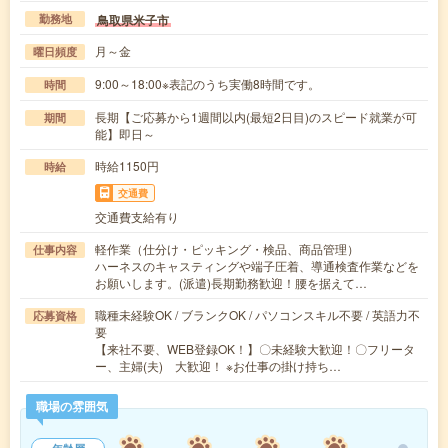
鳥取県米子市
勤務地
月～金
曜日頻度
9:00～18:00※表記のうち実働8時間です。
時間
長期【ご応募から1週間以内(最短2日目)のスピード就業が可
期間
能】即日～
時給1150円
時給
交通費
交通費支給有り
軽作業（仕分け・ピッキング・検品、商品管理）
仕事内容
ハーネスのキャスティングや端子圧着、導通検査作業などを
お願いします。(派遣)長期勤務歓迎！腰を据えて…
職種未経験OK / ブランクOK / パソコンスキル不要 / 英語力不
応募資格
要
【来社不要、WEB登録OK！】〇未経験大歓迎！〇フリータ
ー、主婦(夫) 大歓迎！ ※お仕事の掛け持ち…
職場の雰囲気