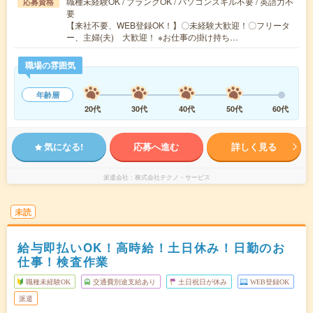
職種未経験OK / ブランクOK / パソコンスキル不要 / 英語力不
応募資格
要
【来社不要、WEB登録OK！】〇未経験大歓迎！〇フリータ
ー、主婦(夫) 大歓迎！ ※お仕事の掛け持ち…
職場の雰囲気
年齢層
20代
30代
40代
50代
60代
気になる!
応募へ進む
詳しく見る
派遣会社
株式会社テクノ・サービス
未読
給与即払いOK！高時給！土日休み！日勤のお
仕事！検査作業
職種未経験OK
交通費別途支給あり
土日祝日が休み
WEB登録OK
派遣