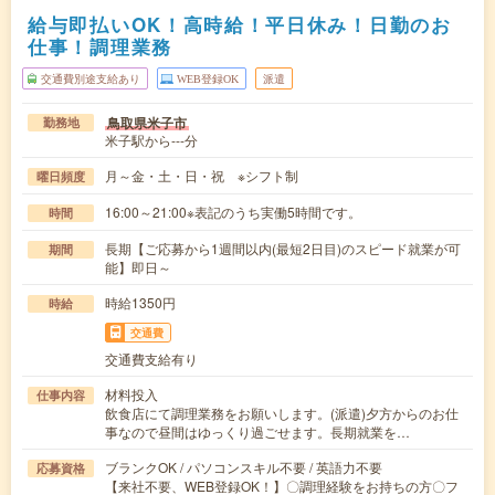
給与即払いOK！高時給！平日休み！日勤のお
仕事！調理業務
交通費別途支給あり
WEB登録OK
派遣
鳥取県米子市
勤務地
米子駅から---分
月～金・土・日・祝 ※シフト制
曜日頻度
16:00～21:00※表記のうち実働5時間です。
時間
長期【ご応募から1週間以内(最短2日目)のスピード就業が可
期間
能】即日～
時給1350円
時給
交通費
交通費支給有り
材料投入
仕事内容
飲食店にて調理業務をお願いします。(派遣)夕方からのお仕
事なので昼間はゆっくり過ごせます。長期就業を…
ブランクOK / パソコンスキル不要 / 英語力不要
応募資格
【来社不要、WEB登録OK！】〇調理経験をお持ちの方〇フ