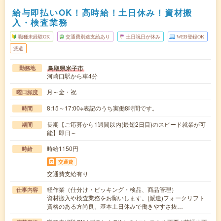
給与即払いOK！高時給！土日休み！資材搬
入・検査業務
職種未経験OK
交通費別途支給あり
土日祝日が休み
WEB登録OK
派遣
鳥取県米子市
勤務地
河崎口駅から車4分
月～金・祝
曜日頻度
8:15～17:00※表記のうち実働8時間です。
時間
長期【ご応募から1週間以内(最短2日目)のスピード就業が可
期間
能】即日～
時給1150円
時給
交通費
交通費支給有り
軽作業（仕分け・ピッキング・検品、商品管理）
仕事内容
資材搬入や検査業務をお願いします。(派遣)フォークリフト
資格のある方尚良。基本土日休みで働きやすさ抜…