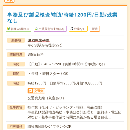
事務及び製品検査補助/時給1200円/日勤/残業
なし
職種未経験OK
交通費別途支給あり
残業なし
派遣
鳥取県米子市
勤務地
弓ケ浜駅から徒歩22分
週5日勤務
曜日頻度
【日勤】8:40～17:20（実働7時間30分/休憩70分）
時間
・長期 ・即日スタートOK！
期間
時給1200円 日額平均9000円/月額19万8000円
時給
交通費
交通費支給（規定あり）
軽作業（仕分け・ピッキング・検品、商品管理）
仕事内容
事務及び製品検査補助・事務は会計処理と一般雑務・電話応
対など・基本事務作業で時間に余裕がある場合目視…
職種未経験OK / ブランクOK
応募資格