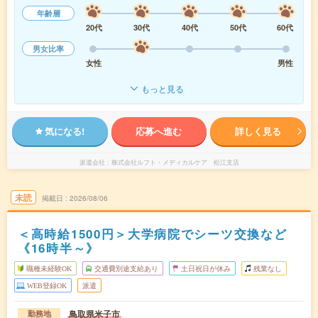
年齢層
20代
30代
40代
50代
60代
男女比率
女性
男性
もっと見る
気になる!
応募へ進む
詳しく見る
派遣会社
株式会社ルフト・メディカルケア 松江支店
未読
掲載日
2026/08/06
＜高時給1500円＞大学病院でシーツ交換など
《16時半～》
職種未経験OK
交通費別途支給あり
土日祝日が休み
残業なし
WEB登録OK
派遣
鳥取県米子市
勤務地