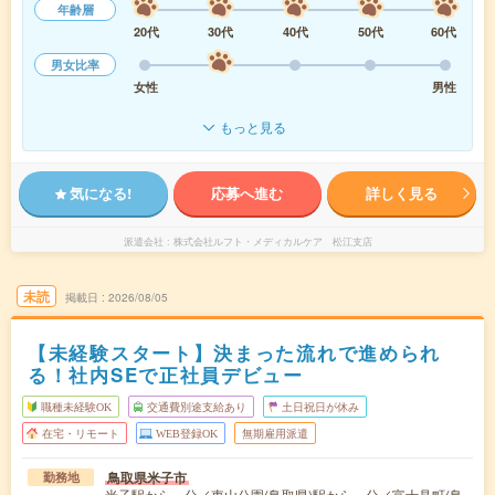
年齢層
20代
30代
40代
50代
60代
男女比率
女性
男性
もっと見る
気になる!
応募へ進む
詳しく見る
派遣会社
株式会社ルフト・メディカルケア 松江支店
未読
掲載日
2026/08/05
【未経験スタート】決まった流れで進められ
る！社内SEで正社員デビュー
職種未経験OK
交通費別途支給あり
土日祝日が休み
在宅・リモート
WEB登録OK
無期雇用派遣
鳥取県米子市
勤務地
米子駅から---分／東山公園(鳥取県)駅から---分／富士見町(鳥