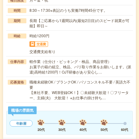
曜日頻度
8:30～17:30※表記のうち実働7時間45分です。
時間
長期【ご応募から1週間以内(最短2日目)のスピード就業が可
期間
能】即日～
時給1200円
時給
交通費
交通費支給有り
軽作業（仕分け・ピッキング・検品、商品管理）
仕事内容
お菓子の箱の組立、検品、バリ取り作業をお願いします。(派
遣)高時給1200円！OJT研修があり安心し…
職種未経験OK / ブランクOK / パソコンスキル不要 / 英語力不
応募資格
要
【来社不要、WEB登録OK！】〇未経験大歓迎！〇フリータ
ー、主婦(夫) 大歓迎！ ※お仕事の掛け持ち…
職場の雰囲気
年齢層
20代
30代
40代
50代
60代