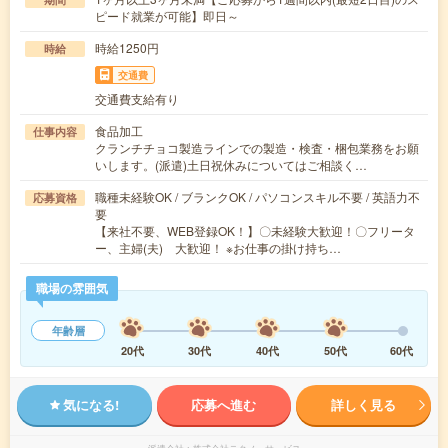
ピード就業が可能】即日～
時給1250円
時給
交通費
交通費支給有り
食品加工
仕事内容
クランチチョコ製造ラインでの製造・検査・梱包業務をお願
いします。(派遣)土日祝休みについてはご相談く…
職種未経験OK / ブランクOK / パソコンスキル不要 / 英語力不
応募資格
要
【来社不要、WEB登録OK！】〇未経験大歓迎！〇フリータ
ー、主婦(夫) 大歓迎！ ※お仕事の掛け持ち…
職場の雰囲気
年齢層
20代
30代
40代
50代
60代
気になる!
応募へ進む
詳しく見る