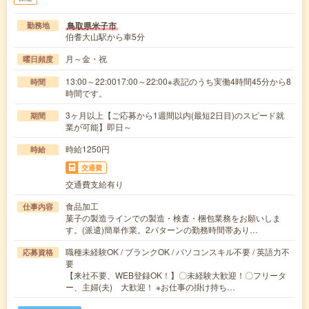
鳥取県米子市
勤務地
伯耆大山駅から車5分
月～金・祝
曜日頻度
13:00～22:0017:00～22:00※表記のうち実働4時間45分から8
時間
時間です。
3ヶ月以上【ご応募から1週間以内(最短2日目)のスピード就
期間
業が可能】即日～
時給1250円
時給
交通費
交通費支給有り
食品加工
仕事内容
菓子の製造ラインでの製造・検査・梱包業務をお願いしま
す。(派遣)簡単作業。2パターンの勤務時間帯あり…
職種未経験OK / ブランクOK / パソコンスキル不要 / 英語力不
応募資格
要
【来社不要、WEB登録OK！】〇未経験大歓迎！〇フリータ
ー、主婦(夫) 大歓迎！ ※お仕事の掛け持ち…