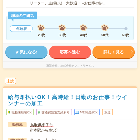
リーター、主婦(夫) 大歓迎！ ※お仕事の掛…
職場の雰囲気
年齢層
20代
30代
40代
50代
60代
気になる!
応募へ進む
詳しく見る
派遣会社
株式会社テクノ・サービス
未読
給与即払いOK！高時給！日勤のお仕事！ウイ
ンナーの加工
職種未経験OK
交通費別途支給あり
WEB登録OK
派遣
鳥取県米子市
勤務地
岸本駅から車5分
月～金・土・祝