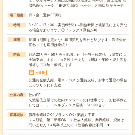
取県)駅から---分／伯耆大山駅から---分／河崎口駅から---分
月～金（週休2日制）
曜日頻度
8：30～17：30（実働8時間）※勤務時間は就業先により異な
時間
る場合があります。◎フレックス勤務が可…
長期（期間を定めない雇用契約を当社と結びます）派遣先が
期間
変わっても雇用は継続！
月給23万円～50万円＋地域／住宅手当＋残業代 ※残業代は
時給
全額支給します。 ※各種手当あり ※経験・年齢・能力等を
考慮して加給・優遇します。
交通費
交通費全額支給 電車・バス 交通費支給、お車で通勤の場合
はガソリン代も支給
社内SE
仕事内容
＼派遣先企業での社内エンジニアのお仕事です／ お仕事例と
しては・・。・ヘルプデスク業務 └PCのセッ…
職種未経験OK / ブランクOK / 英語力不要
応募資格
＜未経験、第二新卒OK！＞社会人経験、業界経験、資格は
問いません！※高卒以上の方（勉強内容は不問）▼…