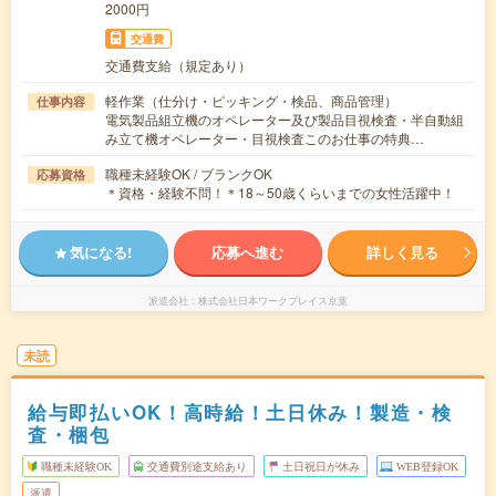
2000円
交通費
交通費支給（規定あり）
軽作業（仕分け・ピッキング・検品、商品管理）
仕事内容
電気製品組立機のオペレーター及び製品目視検査・半自動組
み立て機オペレーター・目視検査このお仕事の特典…
職種未経験OK / ブランクOK
応募資格
＊資格・経験不問！＊18～50歳くらいまでの女性活躍中！
気になる!
応募へ進む
詳しく見る
派遣会社
株式会社日本ワークプレイス京葉
未読
給与即払いOK！高時給！土日休み！製造・検
査・梱包
職種未経験OK
交通費別途支給あり
土日祝日が休み
WEB登録OK
派遣