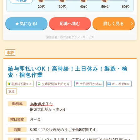
年齢層
20代
30代
40代
50代
60代
気になる!
応募へ進む
詳しく見る
派遣会社
株式会社テクノ・サービス
未読
給与即払いOK！高時給！土日休み！製造・検
査・梱包作業
職種未経験OK
交通費別途支給あり
土日祝日が休み
WEB登録OK
派遣
鳥取県米子市
勤務地
伯耆大山駅から車5分
月～金
曜日頻度
8:00～17:00※表記のうち実働8時間です。
時間
1ヶ月以上3ヶ月未満【ご応募から1週間以内(最短2日目)のス
期間