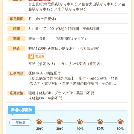
富士見町(鳥取県)駅から車10分／伯耆大山駅から車10分／後
藤駅から車12分／米子駅から車14分
月～金(土日祝休)
曜日頻度
8：15～17：00（休憩0.75時間 実働8時間）
時間
即日～長期 （試用期間2ヶ月間）
期間
時給1200円★前払い制度あり（会社規定内）
時給
交通費
支給（規定あり）：ガソリン代支給（規定内）
医療事務・病院受付
仕事内容
【総合病院で医事課外来係】・受付・保険証確認・精算・
PC入力・電話対応・自動再来機の操作案内・その他…
職種未経験OK / ブランクOK / 英語力不要
応募資格
未経験OK！年齢不問
職場の雰囲気
年齢層
20代
30代
40代
50代
60代