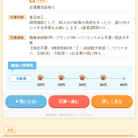
交通費支給有り
食品加工
仕事内容
調理補助として、80人分の給食の具材をきったり、盛り付け
たりする作業をお願いします。(派遣)調理のス…
職種未経験OK / ブランクOK / パソコンスキル不要 / 英語力不
応募資格
要
【来社不要、WEB登録OK！】〇未経験大歓迎！〇フリータ
ー、主婦(夫) 大歓迎！ ※お仕事の掛け持ち…
職場の雰囲気
年齢層
20代
30代
40代
50代
60代
気になる!
応募へ進む
詳しく見る
派遣会社
株式会社テクノ・サービス
未読