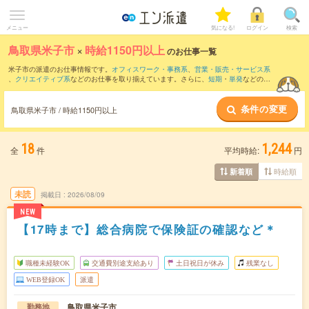
メニュー
気になる!
ログイン
検索
鳥取県米子市
×
時給1150円以上
のお仕事一覧
米子市の派遣のお仕事情報です。
オフィスワーク・事務系
、
営業・販売・サービス系
、
クリエイティブ系
などのお仕事を取り揃えています。さらに、
短期
・
単発
などの期
間や、
職種未経験OK
などのこだわり条件で絞り込んでいただけます。
条件の変更
鳥取県米子市 / 時給1150円以上
18
1,244
全
件
平均時給:
円
時給順
新着順
未読
掲載日
2026/08/09
NEW
【17時まで】総合病院で保険証の確認など＊
職種未経験OK
交通費別途支給あり
土日祝日が休み
残業なし
WEB登録OK
派遣
鳥取県米子市
勤務地