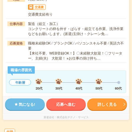
交通費
交通費支給有り
製造（組立・加工）
仕事内容
コンクリートの枠を外す・ばらす・組立てる作業、洗浄作業
などをお願いします。(派遣)玉掛け・クレーン免…
職種未経験OK / ブランクOK / パソコンスキル不要 / 英語力不
応募資格
要
【来社不要、WEB登録OK！】〇未経験大歓迎！〇フリータ
ー、主婦(夫) 大歓迎！ ※お仕事の掛け持ち…
職場の雰囲気
年齢層
20代
30代
40代
50代
60代
気になる!
応募へ進む
詳しく見る
派遣会社
株式会社テクノ・サービス
未読