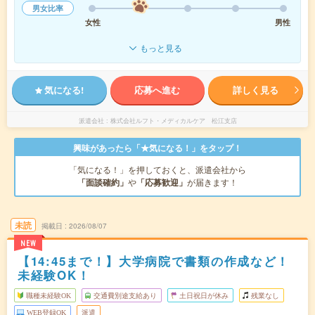
男女比率
女性
男性
もっと見る
気になる!
応募へ進む
詳しく見る
派遣会社
株式会社ルフト・メディカルケア 松江支店
興味があったら「★気になる！」をタップ！
「気になる！」を押しておくと、派遣会社から
「面談確約」
や
「応募歓迎」
が届きます！
未読
掲載日
2026/08/07
NEW
【14:45まで！】大学病院で書類の作成など！
未経験OK！
職種未経験OK
交通費別途支給あり
土日祝日が休み
残業なし
WEB登録OK
派遣