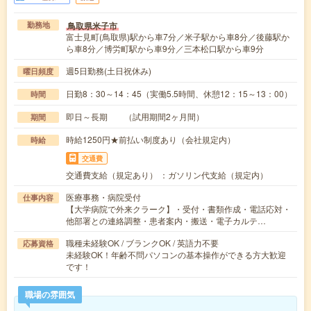
鳥取県米子市
勤務地
富士見町(鳥取県)駅から車7分／米子駅から車8分／後藤駅か
ら車8分／博労町駅から車9分／三本松口駅から車9分
週5日勤務(土日祝休み)
曜日頻度
日勤8：30～14：45（実働5.5時間、休憩12：15～13：00）
時間
即日～長期 （試用期間2ヶ月間）
期間
時給1250円★前払い制度あり（会社規定内）
時給
交通費
交通費支給（規定あり） ：ガソリン代支給（規定内）
医療事務・病院受付
仕事内容
【大学病院で外来クラーク】・受付・書類作成・電話応対・
他部署との連絡調整・患者案内・搬送・電子カルテ…
職種未経験OK / ブランクOK / 英語力不要
応募資格
未経験OK！年齢不問パソコンの基本操作ができる方大歓迎
です！
職場の雰囲気