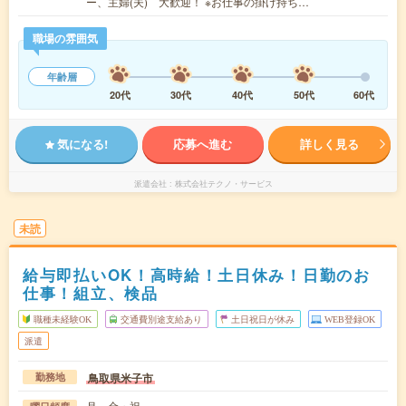
ー、主婦(夫) 大歓迎！ ※お仕事の掛け持ち…
職場の雰囲気
年齢層
20代
30代
40代
50代
60代
気になる!
応募へ進む
詳しく見る
派遣会社
株式会社テクノ・サービス
未読
給与即払いOK！高時給！土日休み！日勤のお
仕事！組立、検品
職種未経験OK
交通費別途支給あり
土日祝日が休み
WEB登録OK
派遣
鳥取県米子市
勤務地
月～金・祝