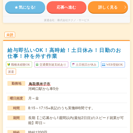
気になる!
応募へ進む
詳しく見る
派遣会社
株式会社テクノ・サービス
未読
給与即払いOK！高時給！土日休み！日勤のお
仕事！枠を外す作業
職種未経験OK
交通費別途支給あり
土日祝日が休み
WEB登録OK
派遣
鳥取県米子市
勤務地
河崎口駅から車5分
月～金
曜日頻度
8:15～17:15※表記のうち実働8時間です。
時間
長期【ご応募から1週間以内(最短2日目)のスピード就業が可
期間
能】即日～
時給1200円
時給