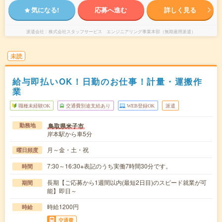
気になる!
応募へ進む
詳しく見る
派遣会社
株式会社スタッフサービス エンジニアリング事業本部（無期雇用派遣）
未読
給与即払いOK！日勤のお仕事！計量・運搬作
業
職種未経験OK
交通費別途支給あり
WEB登録OK
派遣
鳥取県米子市
勤務地
岸本駅から車5分
月～金・土・祝
曜日頻度
7:30～16:30※表記のうち実働7時間30分です。
時間
長期【ご応募から1週間以内(最短2日目)のスピード就業が可
期間
能】即日～
時給1200円
時給
交通費