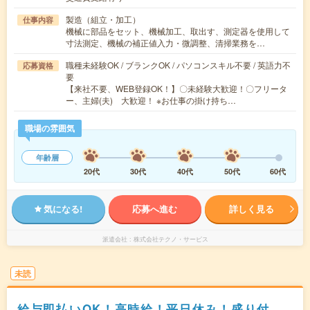
製造（組立・加工）
仕事内容
機械に部品をセット、機械加工、取出す、測定器を使用して
寸法測定、機械の補正値入力・微調整、清掃業務を…
職種未経験OK / ブランクOK / パソコンスキル不要 / 英語力不
応募資格
要
【来社不要、WEB登録OK！】〇未経験大歓迎！〇フリータ
ー、主婦(夫) 大歓迎！ ※お仕事の掛け持ち…
職場の雰囲気
年齢層
20代
30代
40代
50代
60代
気になる!
応募へ進む
詳しく見る
派遣会社
株式会社テクノ・サービス
未読
給与即払いOK！高時給！平日休み！盛り付