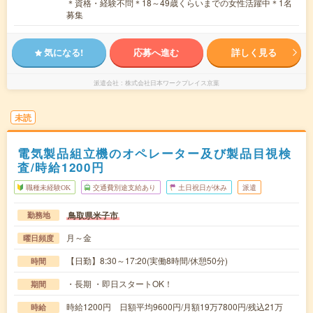
＊資格・経験不問＊18～49歳くらいまでの女性活躍中＊1名
募集
気になる!
応募へ進む
詳しく見る
派遣会社
株式会社日本ワークプレイス京葉
未読
電気製品組立機のオペレーター及び製品目視検
査/時給1200円
職種未経験OK
交通費別途支給あり
土日祝日が休み
派遣
鳥取県米子市
勤務地
月～金
曜日頻度
【日勤】8:30～17:20(実働8時間/休憩50分)
時間
・長期 ・即日スタートOK！
期間
時給1200円 日額平均9600円/月額19万7800円/残込21万
時給