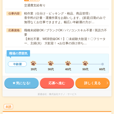
交通費支給有り
軽作業（仕分け・ピッキング・検品、商品管理）
仕事内容
香辛料の計量・運搬作業をお願いします。(派遣)日勤のみで
無理なくお仕事できますよ。幅広い年齢層の方が…
職種未経験OK / ブランクOK / パソコンスキル不要 / 英語力不
応募資格
要
【来社不要、WEB登録OK！】〇未経験大歓迎！〇フリータ
ー、主婦(夫) 大歓迎！ ※お仕事の掛け持ち…
職場の雰囲気
年齢層
20代
30代
40代
50代
60代
気になる!
応募へ進む
詳しく見る
派遣会社
株式会社テクノ・サービス
未読