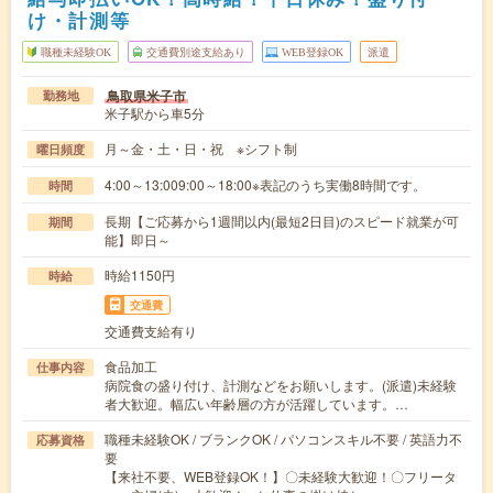
け・計測等
職種未経験OK
交通費別途支給あり
WEB登録OK
派遣
鳥取県米子市
勤務地
米子駅から車5分
月～金・土・日・祝 ※シフト制
曜日頻度
4:00～13:009:00～18:00※表記のうち実働8時間です。
時間
長期【ご応募から1週間以内(最短2日目)のスピード就業が可
期間
能】即日～
時給1150円
時給
交通費
交通費支給有り
食品加工
仕事内容
病院食の盛り付け、計測などをお願いします。(派遣)未経験
者大歓迎。幅広い年齢層の方が活躍しています。…
職種未経験OK / ブランクOK / パソコンスキル不要 / 英語力不
応募資格
要
【来社不要、WEB登録OK！】〇未経験大歓迎！〇フリータ