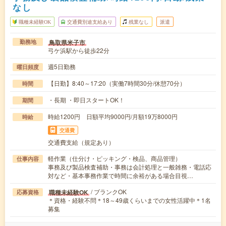
なし
職種未経験OK
交通費別途支給あり
残業なし
派遣
鳥取県米子市
勤務地
弓ケ浜駅から徒歩22分
週5日勤務
曜日頻度
【日勤】8:40～17:20（実働7時間30分/休憩70分）
時間
・長期 ・即日スタートOK！
期間
時給1200円 日額平均9000円/月額19万8000円
時給
交通費
交通費支給（規定あり）
軽作業（仕分け・ピッキング・検品、商品管理）
仕事内容
事務及び製品検査補助・事務は会計処理と一般雑務・電話応
対など・基本事務作業で時間に余裕がある場合目視…
/ ブランクOK
職種未経験OK
応募資格
＊資格・経験不問＊18～49歳くらいまでの女性活躍中＊1名
募集