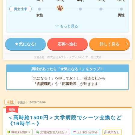
男女比率
女性
男性
もっと見る
気になる!
応募へ進む
詳しく見る
派遣会社
株式会社ルフト・メディカルケア 松江支店
興味があったら「★気になる！」をタップ！
「気になる！」を押しておくと、派遣会社から
「面談確約」
や
「応募歓迎」
が届きます！
未読
掲載日
2026/08/06
NEW
＜高時給1500円＞大学病院でシーツ交換など
《16時半～》
職種未経験OK
交通費別途支給あり
土日祝日が休み
残業なし