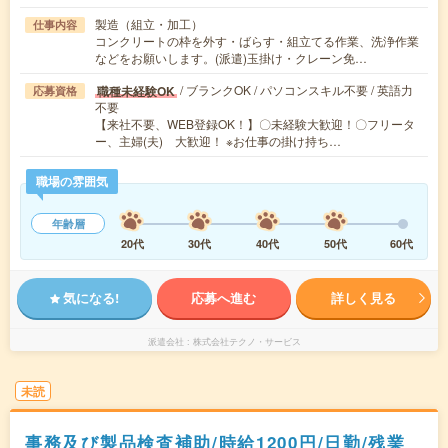
製造（組立・加工）
仕事内容
コンクリートの枠を外す・ばらす・組立てる作業、洗浄作業
などをお願いします。(派遣)玉掛け・クレーン免…
/ ブランクOK / パソコンスキル不要 / 英語力
職種未経験OK
応募資格
不要
【来社不要、WEB登録OK！】〇未経験大歓迎！〇フリータ
ー、主婦(夫) 大歓迎！ ※お仕事の掛け持ち…
職場の雰囲気
年齢層
20代
30代
40代
50代
60代
気になる!
応募へ進む
詳しく見る
派遣会社
株式会社テクノ・サービス
未読
事務及び製品検査補助/時給1200円/日勤/残業