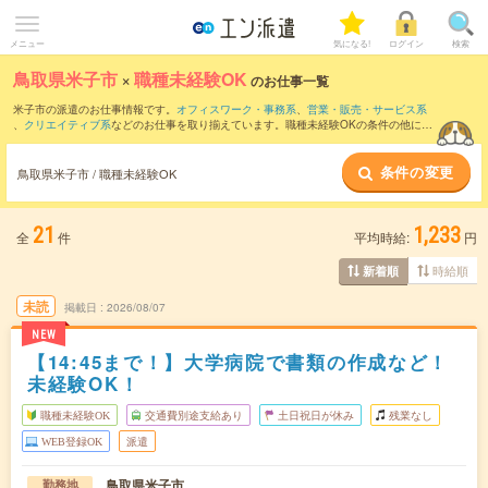
メニュー
気になる!
ログイン
検索
鳥取県米子市
×
職種未経験OK
のお仕事一覧
米子市の派遣のお仕事情報です。
オフィスワーク・事務系
、
営業・販売・サービス系
、
クリエイティブ系
などのお仕事を取り揃えています。職種未経験OKの条件の他に、
交通費別途支給あり
、
友だちと一緒の応募OK
、
週4日勤務
などのこだわり条件も取り
揃えています。
条件の変更
鳥取県米子市 / 職種未経験OK
21
1,233
全
件
平均時給:
円
時給順
新着順
未読
掲載日
2026/08/07
NEW
【14:45まで！】大学病院で書類の作成など！
未経験OK！
職種未経験OK
交通費別途支給あり
土日祝日が休み
残業なし
WEB登録OK
派遣
鳥取県米子市
勤務地