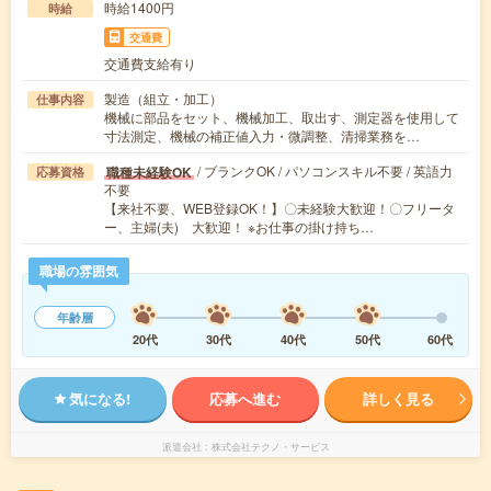
時給1400円
時給
交通費
交通費支給有り
製造（組立・加工）
仕事内容
機械に部品をセット、機械加工、取出す、測定器を使用して
寸法測定、機械の補正値入力・微調整、清掃業務を…
/ ブランクOK / パソコンスキル不要 / 英語力
職種未経験OK
応募資格
不要
【来社不要、WEB登録OK！】〇未経験大歓迎！〇フリータ
ー、主婦(夫) 大歓迎！ ※お仕事の掛け持ち…
職場の雰囲気
年齢層
20代
30代
40代
50代
60代
気になる!
応募へ進む
詳しく見る
派遣会社
株式会社テクノ・サービス