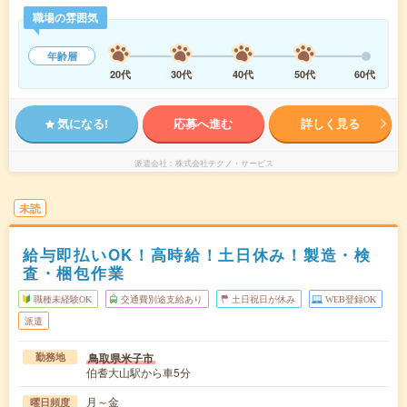
職場の雰囲気
年齢層
20代
30代
40代
50代
60代
気になる!
応募へ進む
詳しく見る
派遣会社
株式会社テクノ・サービス
未読
給与即払いOK！高時給！土日休み！製造・検
査・梱包作業
職種未経験OK
交通費別途支給あり
土日祝日が休み
WEB登録OK
派遣
鳥取県米子市
勤務地
伯耆大山駅から車5分
月～金
曜日頻度