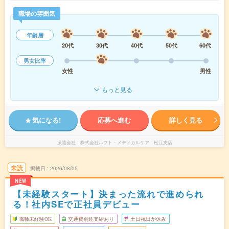
職場の雰囲気
年齢層
20代
30代
40代
50代
60代
男女比率
女性
男性
もっと見る
気になる!
応募へ進む
詳しく見る
派遣会社
株式会社ルフト・メディカルケア 松江支店
未読
掲載日
2026/08/05
NEW
【未経験スタート】決まった流れで進められ
る！社内SEで正社員デビュー
職種未経験OK
交通費別途支給あり
土日祝日が休み