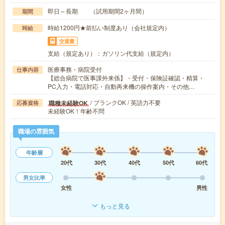
即日～長期 （試用期間2ヶ月間）
期間
時給1200円★前払い制度あり（会社規定内）
時給
交通費
支給（規定あり）：ガソリン代支給（規定内）
医療事務・病院受付
仕事内容
【総合病院で医事課外来係】・受付・保険証確認・精算・
PC入力・電話対応・自動再来機の操作案内・その他…
/ ブランクOK / 英語力不要
職種未経験OK
応募資格
未経験OK！年齢不問
職場の雰囲気
年齢層
20代
30代
40代
50代
60代
男女比率
女性
男性
もっと見る