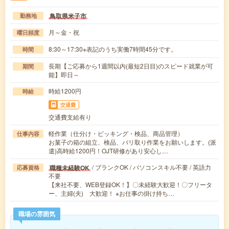
鳥取県米子市
勤務地
月～金・祝
曜日頻度
8:30～17:30※表記のうち実働7時間45分です。
時間
長期【ご応募から1週間以内(最短2日目)のスピード就業が可
期間
能】即日～
時給1200円
時給
交通費
交通費支給有り
軽作業（仕分け・ピッキング・検品、商品管理）
仕事内容
お菓子の箱の組立、検品、バリ取り作業をお願いします。(派
遣)高時給1200円！OJT研修があり安心し…
/ ブランクOK / パソコンスキル不要 / 英語力
職種未経験OK
応募資格
不要
【来社不要、WEB登録OK！】〇未経験大歓迎！〇フリータ
ー、主婦(夫) 大歓迎！ ※お仕事の掛け持ち…
職場の雰囲気