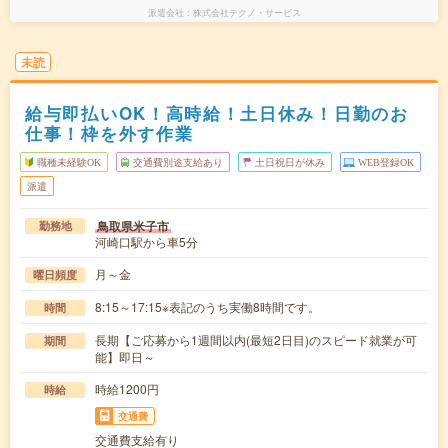
派遣会社
株式会社テクノ・サービス
未読
給与即払いOK！高時給！土日休み！日勤のお
仕事！枠を外す作業
職種未経験OK
交通費別途支給あり
土日祝日が休み
WEB登録OK
派遣
鳥取県米子市
勤務地
河崎口駅から車5分
月～金
曜日頻度
8:15～17:15※表記のうち実働8時間です。
時間
長期【ご応募から1週間以内(最短2日目)のスピード就業が可
期間
能】即日～
時給1200円
時給
交通費
交通費支給有り