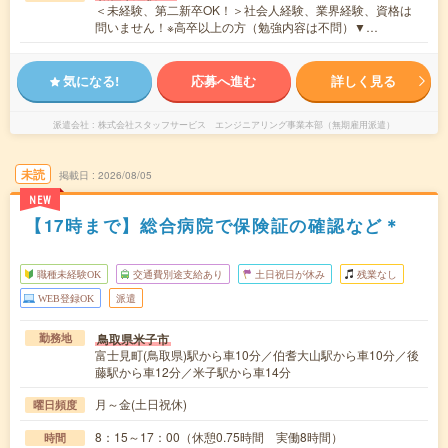
＜未経験、第二新卒OK！＞社会人経験、業界経験、資格は
問いません！※高卒以上の方（勉強内容は不問）▼…
気になる!
応募へ進む
詳しく見る
派遣会社
株式会社スタッフサービス エンジニアリング事業本部（無期雇用派遣）
未読
掲載日
2026/08/05
NEW
【17時まで】総合病院で保険証の確認など＊
職種未経験OK
交通費別途支給あり
土日祝日が休み
残業なし
WEB登録OK
派遣
鳥取県米子市
勤務地
富士見町(鳥取県)駅から車10分／伯耆大山駅から車10分／後
藤駅から車12分／米子駅から車14分
月～金(土日祝休)
曜日頻度
8：15～17：00（休憩0.75時間 実働8時間）
時間