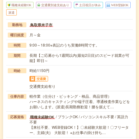
職種未経験OK
交通費別途支給あり
土日祝日が休み
WEB登録OK
派遣
鳥取県米子市
勤務地
月～金
曜日頻度
9:00～18:00※表記のうち実働8時間です。
時間
長期【ご応募から1週間以内(最短2日目)のスピード就業が可
期間
能】即日～
時給1150円
時給
交通費
交通費支給有り
軽作業（仕分け・ピッキング・検品、商品管理）
仕事内容
ハーネスのキャスティングや端子圧着、導通検査作業などを
お願いします。(派遣)長期勤務歓迎！腰を据えて…
/ ブランクOK / パソコンスキル不要 / 英語力
職種未経験OK
応募資格
不要
【来社不要、WEB登録OK！】〇未経験大歓迎！〇フリータ
ー、主婦(夫) 大歓迎！ ※お仕事の掛け持ち…