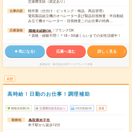
交通費支給（規定あり）
軽作業（仕分け・ピッキング・検品、商品管理）
仕事内容
電気製品組立機のオペレーター及び製品目視検査・半自動組
み立て機オペレーター・目視検査このお仕事の特典…
/ ブランクOK
職種未経験OK
応募資格
＊資格・経験不問！＊18～50歳くらいまでの女性活躍中！
気になる!
応募へ進む
詳しく見る
派遣会社
株式会社日本ワークプレイス京葉
未読
高時給！日勤のお仕事！調理補助
職種未経験OK
交通費別途支給あり
WEB登録OK
派遣
鳥取県米子市
勤務地
米子駅から徒歩12分