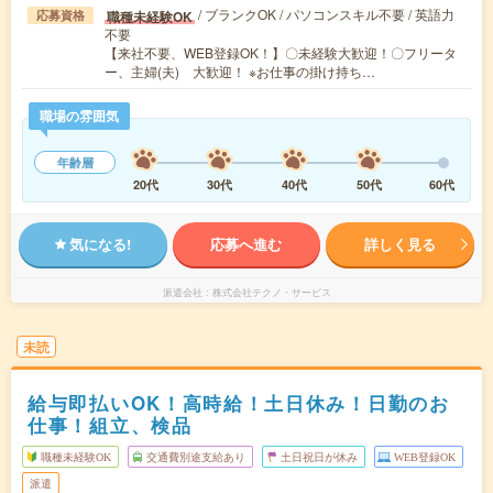
/ ブランクOK / パソコンスキル不要 / 英語力
職種未経験OK
応募資格
不要
【来社不要、WEB登録OK！】〇未経験大歓迎！〇フリータ
ー、主婦(夫) 大歓迎！ ※お仕事の掛け持ち…
職場の雰囲気
年齢層
20代
30代
40代
50代
60代
気になる!
応募へ進む
詳しく見る
派遣会社
株式会社テクノ・サービス
未読
給与即払いOK！高時給！土日休み！日勤のお
仕事！組立、検品
職種未経験OK
交通費別途支給あり
土日祝日が休み
WEB登録OK
派遣