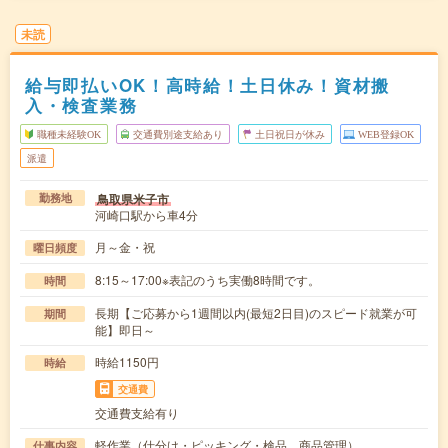
未読
給与即払いOK！高時給！土日休み！資材搬
入・検査業務
職種未経験OK
交通費別途支給あり
土日祝日が休み
WEB登録OK
派遣
鳥取県米子市
勤務地
河崎口駅から車4分
月～金・祝
曜日頻度
8:15～17:00※表記のうち実働8時間です。
時間
長期【ご応募から1週間以内(最短2日目)のスピード就業が可
期間
能】即日～
時給1150円
時給
交通費
交通費支給有り
軽作業（仕分け・ピッキング・検品、商品管理）
仕事内容