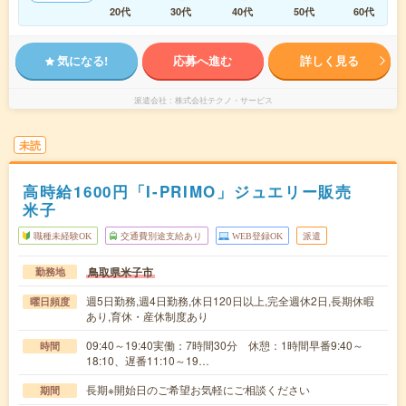
20代
30代
40代
50代
60代
気になる!
応募へ進む
詳しく見る
派遣会社
株式会社テクノ・サービス
未読
高時給1600円「I-PRIMO」ジュエリー販売
米子
職種未経験OK
交通費別途支給あり
WEB登録OK
派遣
鳥取県米子市
勤務地
週5日勤務,週4日勤務,休日120日以上,完全週休2日,長期休暇
曜日頻度
あり,育休・産休制度あり
09:40～19:40実働：7時間30分 休憩：1時間早番9:40～
時間
18:10、遅番11:10～19…
長期※開始日のご希望お気軽にご相談ください
期間