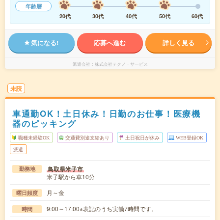
年齢層
20代
30代
40代
50代
60代
気になる!
応募へ進む
詳しく見る
派遣会社
株式会社テクノ・サービス
未読
車通勤OK！土日休み！日勤のお仕事！医療機
器のピッキング
職種未経験OK
交通費別途支給あり
土日祝日が休み
WEB登録OK
派遣
鳥取県米子市
勤務地
米子駅から車10分
月～金
曜日頻度
9:00～17:00※表記のうち実働7時間です。
時間