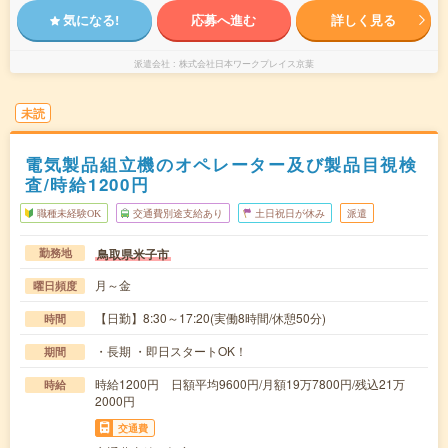
気になる!
応募へ進む
詳しく見る
派遣会社
株式会社日本ワークプレイス京葉
未読
電気製品組立機のオペレーター及び製品目視検
査/時給1200円
職種未経験OK
交通費別途支給あり
土日祝日が休み
派遣
鳥取県米子市
勤務地
月～金
曜日頻度
【日勤】8:30～17:20(実働8時間/休憩50分)
時間
・長期 ・即日スタートOK！
期間
時給1200円 日額平均9600円/月額19万7800円/残込21万
時給
2000円
交通費