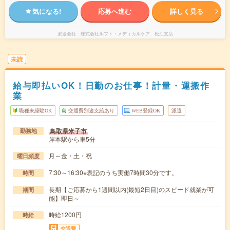
気になる!
応募へ進む
詳しく見る
派遣会社
株式会社ルフト・メディカルケア 松江支店
未読
給与即払いOK！日勤のお仕事！計量・運搬作
業
職種未経験OK
交通費別途支給あり
WEB登録OK
派遣
鳥取県米子市
勤務地
岸本駅から車5分
月～金・土・祝
曜日頻度
7:30～16:30※表記のうち実働7時間30分です。
時間
長期【ご応募から1週間以内(最短2日目)のスピード就業が可
期間
能】即日～
時給1200円
時給
交通費