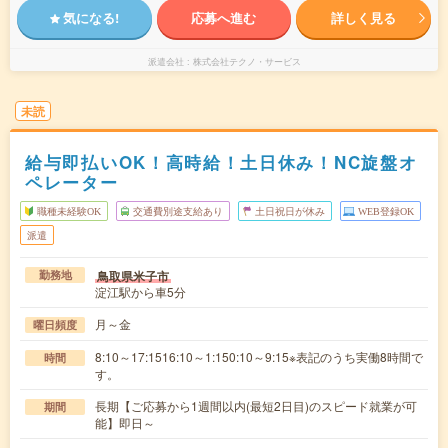
気になる!
応募へ進む
詳しく見る
派遣会社
株式会社テクノ・サービス
未読
給与即払いOK！高時給！土日休み！NC旋盤オ
ペレーター
職種未経験OK
交通費別途支給あり
土日祝日が休み
WEB登録OK
派遣
鳥取県米子市
勤務地
淀江駅から車5分
月～金
曜日頻度
8:10～17:1516:10～1:150:10～9:15※表記のうち実働8時間で
時間
す。
長期【ご応募から1週間以内(最短2日目)のスピード就業が可
期間
能】即日～