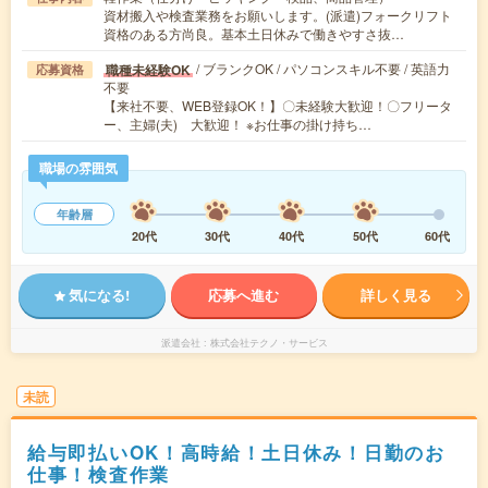
資材搬入や検査業務をお願いします。(派遣)フォークリフト
資格のある方尚良。基本土日休みで働きやすさ抜…
/ ブランクOK / パソコンスキル不要 / 英語力
職種未経験OK
応募資格
不要
【来社不要、WEB登録OK！】〇未経験大歓迎！〇フリータ
ー、主婦(夫) 大歓迎！ ※お仕事の掛け持ち…
職場の雰囲気
年齢層
20代
30代
40代
50代
60代
気になる!
応募へ進む
詳しく見る
派遣会社
株式会社テクノ・サービス
未読
給与即払いOK！高時給！土日休み！日勤のお
仕事！検査作業