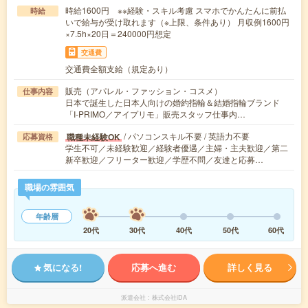
時給1600円 ※※経験・スキル考慮 スマホでかんたんに前払
時給
いで給与が受け取れます（※上限、条件あり） 月収例1600円
×7.5h×20日＝240000円想定
交通費
交通費全額支給（規定あり）
販売（アパレル・ファッション・コスメ）
仕事内容
日本で誕生した日本人向けの婚約指輪＆結婚指輪ブランド
「I-PRIMO／アイプリモ」販売スタッフ仕事内…
/ パソコンスキル不要 / 英語力不要
職種未経験OK
応募資格
学生不可／未経験歓迎／経験者優遇／主婦・主夫歓迎／第二
新卒歓迎／フリーター歓迎／学歴不問／友達と応募…
職場の雰囲気
年齢層
20代
30代
40代
50代
60代
気になる!
応募へ進む
詳しく見る
派遣会社
株式会社iDA