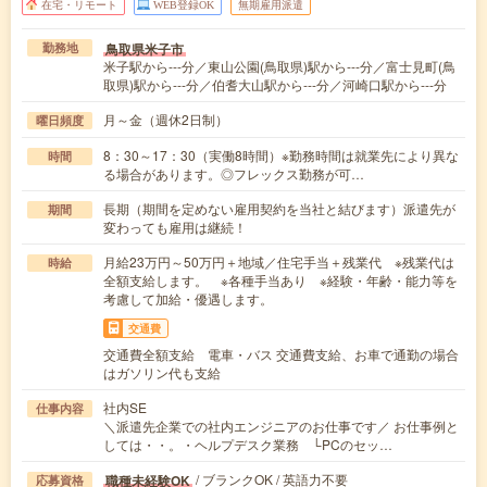
在宅・リモート
WEB登録OK
無期雇用派遣
鳥取県米子市
勤務地
米子駅から---分／東山公園(鳥取県)駅から---分／富士見町(鳥
取県)駅から---分／伯耆大山駅から---分／河崎口駅から---分
月～金（週休2日制）
曜日頻度
8：30～17：30（実働8時間）※勤務時間は就業先により異な
時間
る場合があります。◎フレックス勤務が可…
長期（期間を定めない雇用契約を当社と結びます）派遣先が
期間
変わっても雇用は継続！
月給23万円～50万円＋地域／住宅手当＋残業代 ※残業代は
時給
全額支給します。 ※各種手当あり ※経験・年齢・能力等を
考慮して加給・優遇します。
交通費
交通費全額支給 電車・バス 交通費支給、お車で通勤の場合
はガソリン代も支給
社内SE
仕事内容
＼派遣先企業での社内エンジニアのお仕事です／ お仕事例と
しては・・。・ヘルプデスク業務 └PCのセッ…
/ ブランクOK / 英語力不要
職種未経験OK
応募資格