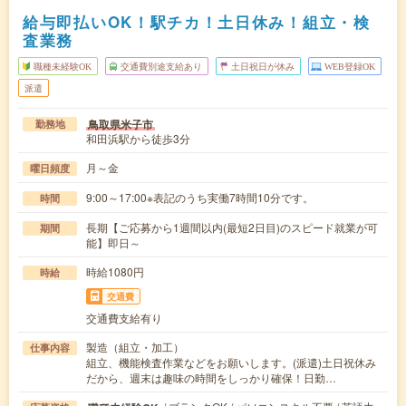
給与即払いOK！駅チカ！土日休み！組立・検
査業務
職種未経験OK
交通費別途支給あり
土日祝日が休み
WEB登録OK
派遣
鳥取県米子市
勤務地
和田浜駅から徒歩3分
月～金
曜日頻度
9:00～17:00※表記のうち実働7時間10分です。
時間
長期【ご応募から1週間以内(最短2日目)のスピード就業が可
期間
能】即日～
時給1080円
時給
交通費
交通費支給有り
製造（組立・加工）
仕事内容
組立、機能検査作業などをお願いします。(派遣)土日祝休み
だから、週末は趣味の時間をしっかり確保！日勤…