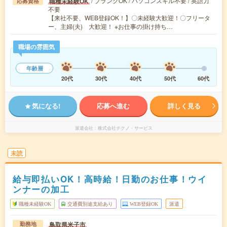
/ ブランクOK / パソコンスキル不要 / 英語力
職種未経験OK
応募資格
不要
【来社不要、WEB登録OK！】〇未経験大歓迎！〇フリータ
ー、主婦(夫) 大歓迎！ ※お仕事の掛け持ち…
職場の雰囲気
年齢層
20代
30代
40代
50代
60代
気になる!
応募へ進む
詳しく見る
派遣会社
株式会社テクノ・サービス
未読
給与即払いOK！高時給！日勤のお仕事！ウイ
ンナーの加工
職種未経験OK
交通費別途支給あり
WEB登録OK
派遣
鳥取県米子市
勤務地