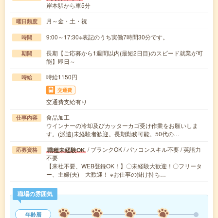
岸本駅から車5分
月～金・土・祝
曜日頻度
9:00～17:30※表記のうち実働7時間30分です。
時間
長期【ご応募から1週間以内(最短2日目)のスピード就業が可
期間
能】即日～
時給1150円
時給
交通費
交通費支給有り
食品加工
仕事内容
ウインナーの冷却及びカッターカゴ受け作業をお願いしま
す。(派遣)未経験者歓迎。長期勤務可能。50代の…
/ ブランクOK / パソコンスキル不要 / 英語力
職種未経験OK
応募資格
不要
【来社不要、WEB登録OK！】〇未経験大歓迎！〇フリータ
ー、主婦(夫) 大歓迎！ ※お仕事の掛け持ち…
職場の雰囲気
年齢層