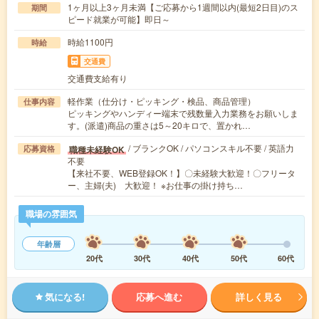
1ヶ月以上3ヶ月未満【ご応募から1週間以内(最短2日目)のス
期間
ピード就業が可能】即日～
時給1100円
時給
交通費
交通費支給有り
軽作業（仕分け・ピッキング・検品、商品管理）
仕事内容
ピッキングやハンディー端末で残数量入力業務をお願いしま
す。(派遣)商品の重さは5～20キロで、置かれ…
/ ブランクOK / パソコンスキル不要 / 英語力
職種未経験OK
応募資格
不要
【来社不要、WEB登録OK！】〇未経験大歓迎！〇フリータ
ー、主婦(夫) 大歓迎！ ※お仕事の掛け持ち…
職場の雰囲気
年齢層
20代
30代
40代
50代
60代
気になる!
応募へ進む
詳しく見る