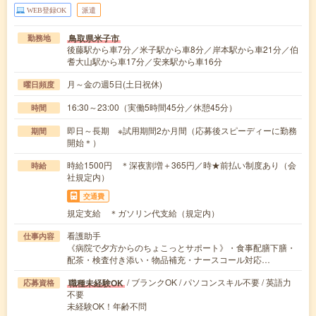
WEB登録OK
派遣
鳥取県米子市
勤務地
後藤駅から車7分／米子駅から車8分／岸本駅から車21分／伯
耆大山駅から車17分／安来駅から車16分
月～金の週5日(土日祝休)
曜日頻度
16:30～23:00（実働5時間45分／休憩45分）
時間
即日～長期 ※試用期間2か月間（応募後スピーディーに勤務
期間
開始＊）
時給1500円 ＊深夜割増＋365円／時★前払い制度あり（会
時給
社規定内）
交通費
規定支給 ＊ガソリン代支給（規定内）
看護助手
仕事内容
《病院で夕方からのちょこっとサポート》・食事配膳下膳・
配茶・検査付き添い・物品補充・ナースコール対応…
/ ブランクOK / パソコンスキル不要 / 英語力
職種未経験OK
応募資格
不要
未経験OK！年齢不問