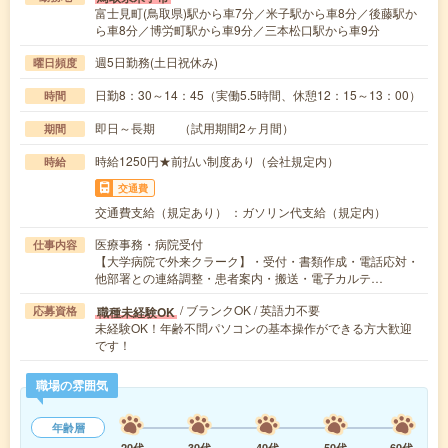
富士見町(鳥取県)駅から車7分／米子駅から車8分／後藤駅か
ら車8分／博労町駅から車9分／三本松口駅から車9分
週5日勤務(土日祝休み)
曜日頻度
日勤8：30～14：45（実働5.5時間、休憩12：15～13：00）
時間
即日～長期 （試用期間2ヶ月間）
期間
時給1250円★前払い制度あり（会社規定内）
時給
交通費
交通費支給（規定あり） ：ガソリン代支給（規定内）
医療事務・病院受付
仕事内容
【大学病院で外来クラーク】・受付・書類作成・電話応対・
他部署との連絡調整・患者案内・搬送・電子カルテ…
/ ブランクOK / 英語力不要
職種未経験OK
応募資格
未経験OK！年齢不問パソコンの基本操作ができる方大歓迎
です！
職場の雰囲気
年齢層
20代
30代
40代
50代
60代