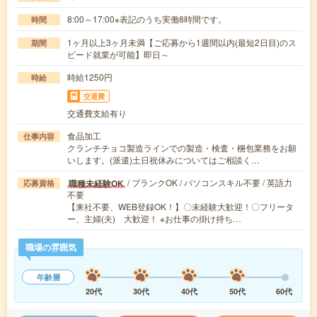
8:00～17:00※表記のうち実働8時間です。
時間
1ヶ月以上3ヶ月未満【ご応募から1週間以内(最短2日目)のス
期間
ピード就業が可能】即日～
時給1250円
時給
交通費
交通費支給有り
食品加工
仕事内容
クランチチョコ製造ラインでの製造・検査・梱包業務をお願
いします。(派遣)土日祝休みについてはご相談く…
/ ブランクOK / パソコンスキル不要 / 英語力
職種未経験OK
応募資格
不要
【来社不要、WEB登録OK！】〇未経験大歓迎！〇フリータ
ー、主婦(夫) 大歓迎！ ※お仕事の掛け持ち…
職場の雰囲気
年齢層
20代
30代
40代
50代
60代