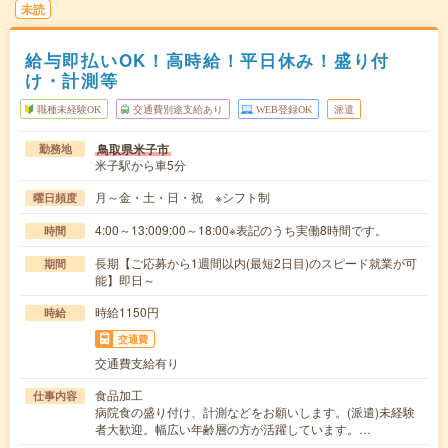
未読
給与即払いOK！高時給！平日休み！盛り付
け・計測等
職種未経験OK
交通費別途支給あり
WEB登録OK
派遣
鳥取県米子市
勤務地
米子駅から車5分
月～金・土・日・祝 ※シフト制
曜日頻度
4:00～13:009:00～18:00※表記のうち実働8時間です。
時間
長期【ご応募から1週間以内(最短2日目)のスピード就業が可
期間
能】即日～
時給1150円
時給
交通費
交通費支給有り
食品加工
仕事内容
病院食の盛り付け、計測などをお願いします。(派遣)未経験
者大歓迎。幅広い年齢層の方が活躍しています。…