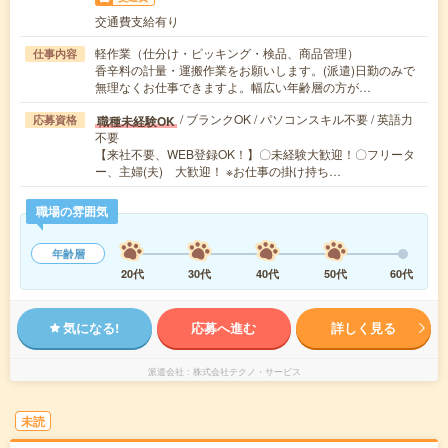
交通費支給有り
軽作業（仕分け・ピッキング・検品、商品管理）
仕事内容
香辛料の計量・運搬作業をお願いします。(派遣)日勤のみで
無理なくお仕事できますよ。幅広い年齢層の方が…
/ ブランクOK / パソコンスキル不要 / 英語力
職種未経験OK
応募資格
不要
【来社不要、WEB登録OK！】〇未経験大歓迎！〇フリータ
ー、主婦(夫) 大歓迎！ ※お仕事の掛け持ち…
職場の雰囲気
年齢層
20代
30代
40代
50代
60代
気になる!
応募へ進む
詳しく見る
派遣会社
株式会社テクノ・サービス
未読