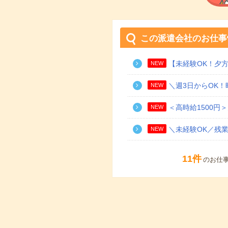
この派遣会社のお仕事
【未経験OK！夕
NEW
＼週3日からOK！
NEW
＜高時給1500円
NEW
＼未経験OK／残
NEW
11件
のお仕