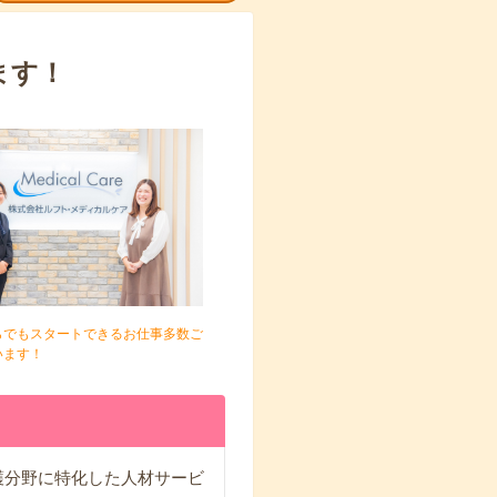
ます！
らでもスタートできるお仕事多数ご
います！
護分野に特化した人材サービ