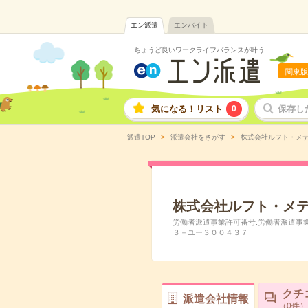
エン派遣
エンバイト
ちょうど良いワークライフバランスが叶う
関東版
気になる！リスト
0
保存し
派遣TOP
派遣会社をさがす
株式会社ルフト・メ
株式会社ルフト・メ
労働者派遣事業許可番号:労働者派遣事業許可
３－ユー３００４３７
クチ
派遣会社情報
0
件