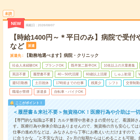
未読
NEW
掲載日
2026/08/07
【時給1400円～＊平日のみ】病院で受付
など
派遣
【勤務地選べます】病院・クリニック
派遣先
社会人未経験OK
ブランクOK
既卒第二新卒OK
10名以上の大量募集
英語不要
履歴書不要
40～50代活躍
60歳以上活躍
しゅふ歓迎
週5日勤務
土日祝休
17時前までの仕事
残業少
シフト
交替制勤
職場が禁煙
派遣多
自転車・バイクOK
ここがポイント！
＜履歴書＆来社不要＞無資格OK！医療行為や介助は一切
【専門的な知識は不要】カルテ整理や患者さまの受付など、看護師さ
す。医療行為や身体介助はありませんので、無資格の方も安心しては
仕事の進め方などは、みなさんから丁寧にお教えいただけますので、
に合うかな…”と不安な方は、2ヶ月の短期からはじめることも可能。