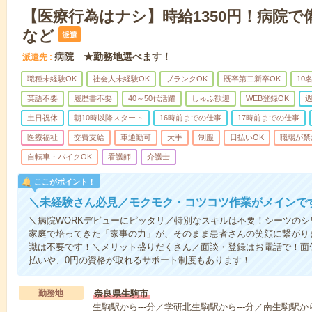
【医療行為はナシ】時給1350円！病院
など
派遣
病院 ★勤務地選べます！
派遣先
職種未経験OK
社会人未経験OK
ブランクOK
既卒第二新卒OK
10
英語不要
履歴書不要
40～50代活躍
しゅふ歓迎
WEB登録OK
週
土日祝休
朝10時以降スタート
16時前までの仕事
17時前までの仕事
医療福祉
交費支給
車通勤可
大手
制服
日払いOK
職場が禁
自転車・バイクOK
看護師
介護士
ここがポイント！
＼未経験さん必見／モクモク・コツコツ作業がメインで
＼病院WORKデビューにピッタリ／特別なスキルは不要！シーツの
家庭で培ってきた「家事の力」が、そのまま患者さんの笑顔に繋がり
識は不要です！＼メリット盛りだくさん／面談・登録はお電話で！面
払いや、0円の資格が取れるサポート制度もあります！
勤務地
奈良県生駒市
生駒駅から---分／学研北生駒駅から---分／南生駒駅から