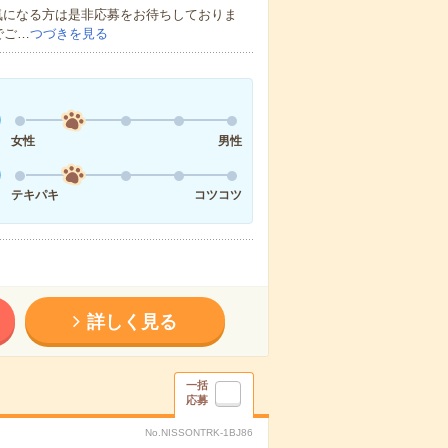
気になる方は是非応募をお待ちしておりま
でご…
つづきを見る
女性
男性
テキパキ
コツコツ
詳しく見る
一括
応募
No.NISSONTRK-1BJ86