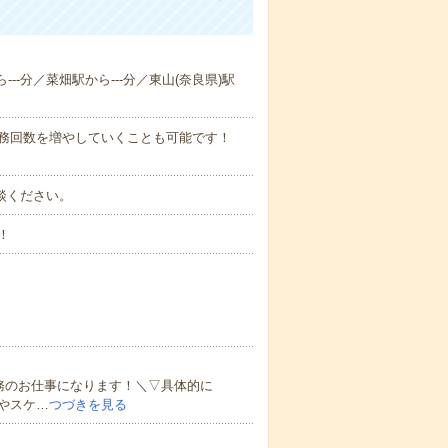
---分／菜畑駅から---分／東山(奈良県)駅
勤務回数を増やしていくことも可能です！
ご相談ください。
！
務のお仕事になります！＼▽具体的に
やスケ…
つづきを見る