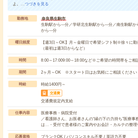
よ。…
つづきを見る
勤務地
奈良県生駒市
生駒駅から---分／学研北生駒駅から---分／南生駒駅から
から---分
曜日頻度
【週3日～OK】月～金曜日で希望シフト制※徐々に
（最初は週3日からなど）
時間
8:00～17:009:00～18:00など※ご希望の時間帯を
期間
2ヶ月～OK ※スタート日はお気軽にご相談ください
時給
時給1400円～
交通費
交通費規定内支給
仕事内容
医療事務・病院受付
／看護師さん、お医者さんの“縁の下の力持ち”医療事
は…・受付で患者様のご案内やお会計・カルテの整理
応募資格
ブランクOK / パソコンスキル不要 / 英語力不要