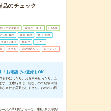
で備品のチェック
名以上の大量募集
友達と一緒OK
OA不要
2～3日勤務
週4日勤務
週5日勤務
午後のみOK
残業少
シフト
煙
派遣多
電話対応なし
ルーティン
す！お電話での登録もOK！
シワを伸ばしたり、お食事を配ったり。ご
ます！医療行為は一切ないので経験や知
倒な来社は必要ありません。お給料の日
---分／菜畑駅から---分／東山(奈良県)駅