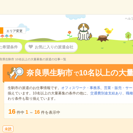
ヘル
エリア変更
た希望条件
お気に入りの派遣会社
良県生駒市 10名以上の大量募集の派遣の仕事一覧
奈良県生駒市
10名以上の大
で
生駒市の派遣のお仕事情報です。
オフィスワーク・事務系
、
営業・販売・サー
揃えています。10名以上の大量募集の条件の他に、
交通費別途支給あり
、
職種
わり条件も取り揃えています。
16
1
16
件中
～
件を表示中
未読