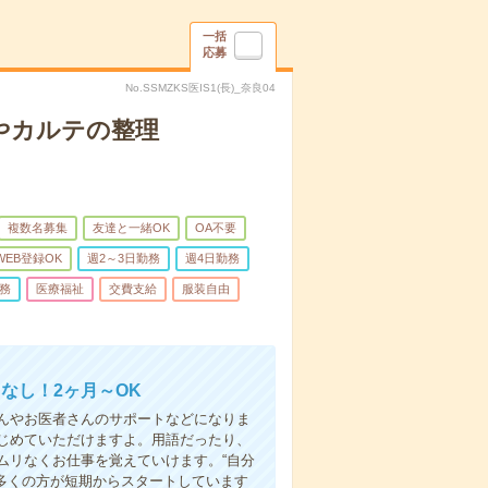
一括
応募
No.SSMZKS医IS1(長)_奈良04
やカルテの整理
複数名募集
友達と一緒OK
OA不要
WEB登録OK
週2～3日勤務
週4日勤務
務
医療福祉
交費支給
服装自由
なし！2ヶ月～OK
んやお医者さんのサポートなどになりま
じめていただけますよ。用語だったり、
ムリなくお仕事を覚えていけます。“自分
多くの方が短期からスタートしています