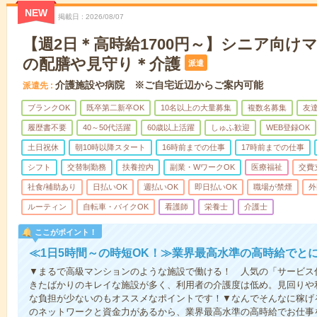
NEW
掲載日
2026/08/07
【週2日＊高時給1700円～】シニア向け
の配膳や見守り＊介護
派遣
介護施設や病院 ※ご自宅近辺からご案内可能
派遣先
ブランクOK
既卒第二新卒OK
10名以上の大量募集
複数名募集
友達
履歴書不要
40～50代活躍
60歳以上活躍
しゅふ歓迎
WEB登録OK
土日祝休
朝10時以降スタート
16時前までの仕事
17時前までの仕事
シフト
交替制勤務
扶養控内
副業・WワークOK
医療福祉
交費
社食/補助あり
日払いOK
週払いOK
即日払いOK
職場が禁煙
外
ルーティン
自転車・バイクOK
看護師
栄養士
介護士
ここがポイント！
≪1日5時間～の時短OK！≫業界最高水準の高時給でと
▼まるで高級マンションのような施設で働ける！ 人気の「サービス
きたばかりのキレイな施設が多く、利用者の介護度は低め。見回りや
な負担が少ないのもオススメなポイントです！▼なんでそんなに稼げる
のネットワークと資金力があるから、業界最高水準の高時給でお仕事