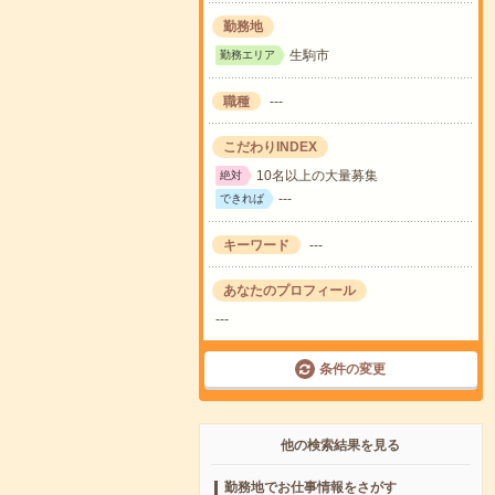
勤務地
生駒市
勤務エリア
職種
---
こだわりINDEX
10名以上の大量募集
絶対
---
できれば
キーワード
---
あなたのプロフィール
---
条件の変更
他の検索結果を見る
勤務地でお仕事情報をさがす