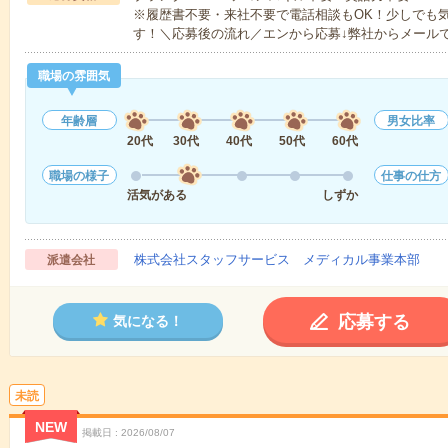
※履歴書不要・来社不要で電話相談もOK！少しでも
す！＼応募後の流れ／エンから応募↓弊社からメール
職場の雰囲気
年齢層
男女比率
20代
30代
40代
50代
60代
職場の様子
仕事の仕方
活気がある
しずか
株式会社スタッフサービス メディカル事業本部
派遣会社
応募する
気になる！
未読
NEW
掲載日
2026/08/07