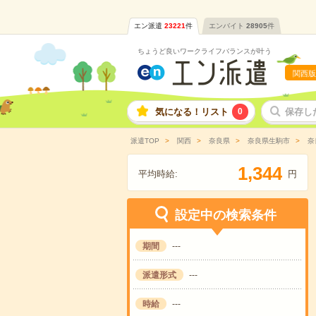
エン派遣
23221
件
エンバイト
28905
件
ちょうど良いワークライフバランスが叶う
関西版
気になる！リスト
0
保存し
派遣TOP
関西
奈良県
奈良県生駒市
奈
,
1
3
4
4
平均時給:
円
設定中の検索条件
期間
---
派遣形式
---
時給
---