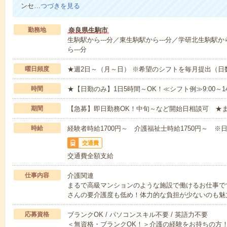
ンセ…
つづきを見る
勤務地
奈良県生駒市
生駒駅から---分／東生駒駅から---分／学研北生駒駅から
ら---分
曜日頻度
★週2日～（月～日） ※希望のシフトを毎月提出（
時間
★【日勤のみ】1日5時間～OK！≪シフト例≫9:00～14:001
期間
【急募】即日勤務OK！中旬～など開始日相談可 ★
時給
経験者時給1700円～ 介護福祉士時給1750円～ ※日
交通費
交通費全額支給
仕事内容
介護関連
まるで高級マンションのような施設で働けるお仕事で
さんの要介護度も低め！体力的な負担が少ないのも魅
応募資格
ブランクOK / パソコンスキル不要 / 英語力不要
＜無資格・ブランクOK！＞介護の経験をお持ちの方！