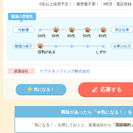
0名以上採用予定！・履歴書不要！・WEB・電話登録
職場の雰囲気
年齢層
男女比率
20代
30代
40代
50代
60代
職場の様子
仕事の仕方
活気がある
しずか
ケアスタッフィング株式会社
派遣会社
応募する
気になる！
興味があったら「★気になる！」を
「気になる！」を押しておくと、派遣会社から
「面談確約