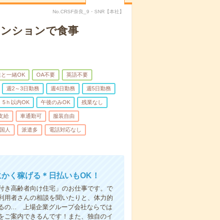
No.CRSF奈良_9・SNR【本社】
マンションで食事
と一緒OK
OA不要
英語不要
週2～3日勤務
週4日勤務
週5日勤務
5ｈ以内OK
午後のみOK
残業なし
支給
車通勤可
服装自由
国人
派遣多
電話対応なし
にかく稼げる＊日払いもOK！
付き高齢者向け住宅」のお仕事です。で
利用者さんの相談を聞いたりと、体力的
の... 上場企業グループ会社ならでは
をご案内できるんです！また、独自のイ