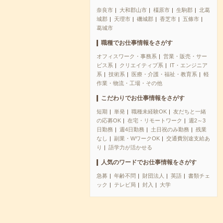
奈良市
大和郡山市
橿原市
生駒郡
北葛
城郡
天理市
磯城郡
香芝市
五條市
葛城市
職種でお仕事情報をさがす
オフィスワーク・事務系
営業・販売・サー
ビス系
クリエイティブ系
IT・エンジニア
系
技術系
医療・介護・福祉・教育系
軽
作業・物流・工場・その他
こだわりでお仕事情報をさがす
短期
単発
職種未経験OK
友だちと一緒
の応募OK
在宅・リモートワーク
週2～3
日勤務
週4日勤務
土日祝のみ勤務
残業
なし
副業・WワークOK
交通費別途支給あ
り
語学力が活かせる
人気のワードでお仕事情報をさがす
急募
年齢不問
財団法人
英語
書類チェ
ック
テレビ局
封入
大学