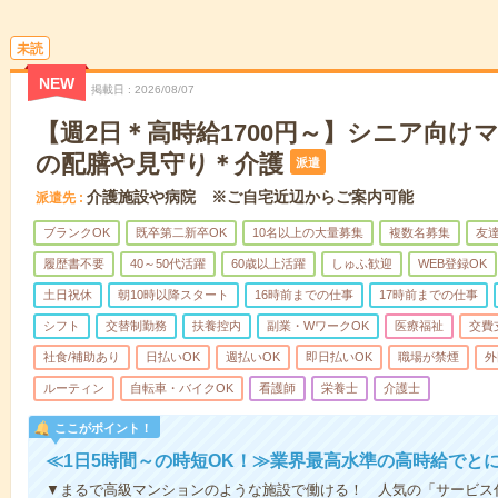
未読
NEW
掲載日
2026/08/07
【週2日＊高時給1700円～】シニア向け
の配膳や見守り＊介護
派遣
介護施設や病院 ※ご自宅近辺からご案内可能
派遣先
ブランクOK
既卒第二新卒OK
10名以上の大量募集
複数名募集
友達
履歴書不要
40～50代活躍
60歳以上活躍
しゅふ歓迎
WEB登録OK
土日祝休
朝10時以降スタート
16時前までの仕事
17時前までの仕事
シフト
交替制勤務
扶養控内
副業・WワークOK
医療福祉
交費
社食/補助あり
日払いOK
週払いOK
即日払いOK
職場が禁煙
外
ルーティン
自転車・バイクOK
看護師
栄養士
介護士
ここがポイント！
≪1日5時間～の時短OK！≫業界最高水準の高時給でと
▼まるで高級マンションのような施設で働ける！ 人気の「サービス