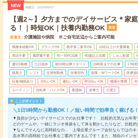
NEW
掲載日
2026/08/07
【週2～】夕方までのデイサービス＊家
る！｜時短OK｜扶養内勤務OK
派遣
介護施設や病院 ※ご自宅近辺からご案内可能
派遣先
職種未経験OK
ブランクOK
既卒第二新卒OK
10名以上の大量募集
英語不要
履歴書不要
40～50代活躍
60歳以上活躍
しゅふ歓迎
週5日勤務
土日祝休
朝10時以降スタート
16時前までの仕事
17時
残業少
シフト
交替制勤務
扶養控内
副業・WワークOK
医療福
社食/補助あり
日払いOK
週払いOK
即日払いOK
職場が禁煙
外
ルーティン
自転車・バイクOK
看護師
栄養士
介護士
ここがポイント！
＼1日5時間から勤務OK！／短い時間で効率良く稼げる
▼負担が少ないデイサービスでのお仕事です！ 比較的元気なお年寄
どのゲームや、一緒にラジオ体操をして体を動かしたりなど。比較的
▼なんでそんなに高時給なの... 上場企業グループ会社ならではの
高水準の高時給でお仕事をご案内できるんです！また、独自のインセ