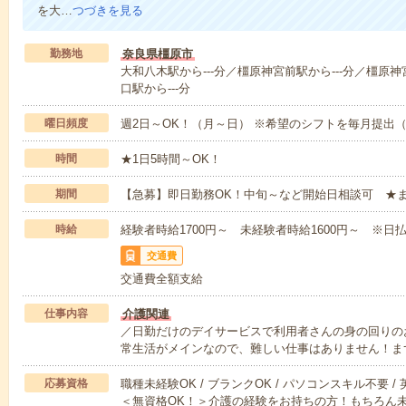
を大…
つづきを見る
勤務地
奈良県橿原市
大和八木駅から---分／橿原神宮前駅から---分／橿原神
口駅から---分
曜日頻度
週2日～OK！（月～日） ※希望のシフトを毎月提出
時間
★1日5時間～OK！
期間
【急募】即日勤務OK！中旬～など開始日相談可 ★
時給
経験者時給1700円～ 未経験者時給1600円～ ※日払
交通費
交通費全額支給
仕事内容
介護関連
／日勤だけのデイサービスで利用者さんの身の回りの
常生活がメインなので、難しい仕事はありません！ま
応募資格
職種未経験OK / ブランクOK / パソコンスキル不要 /
＜無資格OK！＞介護の経験をお持ちの方！もちろん