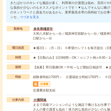
きたばかりのキレイな施設が多く、利用者の介護度は低め。見回りや
な負担が少ないのもオススメなポイントです！▼なんでそんなに稼げる
のネットワークと資金力があるから、業界最高水準の高時給でお仕事
ンセ…
つづきを見る
勤務地
奈良県橿原市
大和八木駅から---分／橿原神宮前駅から---分／橿原神
口駅から---分
曜日頻度
★週2日～（月～日） ※希望のシフトを毎月提出（
時間
★【日勤のみ】1日5時間～OK！≪シフト例≫9:00～14:001
期間
【急募】即日勤務OK！中旬～など開始日相談可 ★
時給
経験者時給1700円～ 介護福祉士時給1750円～ ※日
交通費
交通費全額支給
仕事内容
介護関連
まるで高級マンションのような施設で働けるお仕事で
さんの要介護度も低め！体力的な負担が少ないのも魅