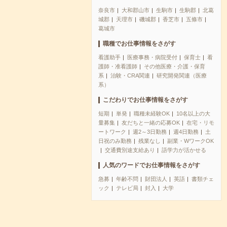
奈良市
大和郡山市
生駒市
生駒郡
北葛
城郡
天理市
磯城郡
香芝市
五條市
葛城市
職種でお仕事情報をさがす
看護助手
医療事務・病院受付
保育士
看
護師・准看護師
その他医療・介護・保育
系
治験・CRA関連
研究開発関連（医療
系）
こだわりでお仕事情報をさがす
短期
単発
職種未経験OK
10名以上の大
量募集
友だちと一緒の応募OK
在宅・リモ
ートワーク
週2～3日勤務
週4日勤務
土
日祝のみ勤務
残業なし
副業・WワークOK
交通費別途支給あり
語学力が活かせる
人気のワードでお仕事情報をさがす
急募
年齢不問
財団法人
英語
書類チェ
ック
テレビ局
封入
大学