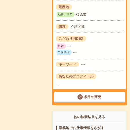
勤務地
橿原市
勤務エリア
職種
介護関連
こだわりINDEX
---
絶対
---
できれば
キーワード
---
あなたのプロフィール
---
条件の変更
他の検索結果を見る
勤務地でお仕事情報をさがす