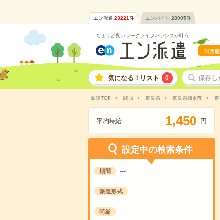
エン派遣
23221
件
エンバイト
28905
件
ちょうど良いワークライフバランスが叶う
関西版
気になる！リスト
0
保存し
派遣TOP
関西
奈良県
奈良県橿原市
奈
,
1
4
5
0
平均時給:
円
設定中の検索条件
期間
---
派遣形式
---
時給
---