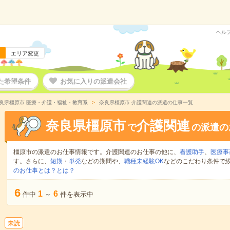
ヘル
エリア変更
た希望条件
お気に入りの派遣会社
良県橿原市 医療・介護・福祉・教育系
奈良県橿原市 介護関連の派遣の仕事一覧
奈良県橿原市
介護関連
で
の派遣の
橿原市の派遣のお仕事情報です。介護関連のお仕事の他に、
看護助手
、
医療事
す。さらに、
短期
・
単発
などの期間や、
職種未経験OK
などのこだわり条件で
のお仕事とは？とは？
6
1
6
件中
～
件を表示中
未読