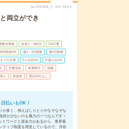
No.CRSF奈良_5・DSS【本社】
庭と両立ができ
複数名募集
友達と一緒OK
OA不要
WEB登録OK
週2～3日勤務
週4日勤務
前までの仕事
5ｈ以内OK
午後のみOK
祉
交費支給
車通勤可
制服
国人
派遣多
電話対応なし
！日払いもOK！
りが多く、例えばしりとりやなぞなぞな
負担が少ないのも魅力の一つなんです！
ネットワークと資金力があるから、業界最
ンティブ制度を用意しているので、月収