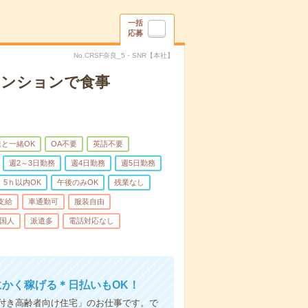
一括
応募
No.CRSF奈良_5・SNR【本社】
マンションで食事
と一緒OK
OA不要
英語不要
週2～3日勤務
週4日勤務
週5日勤務
5ｈ以内OK
午後のみOK
残業なし
支給
車通勤可
服装自由
国人
派遣多
電話対応なし
にかく稼げる＊日払いもOK！
付き高齢者向け住宅」のお仕事です。で