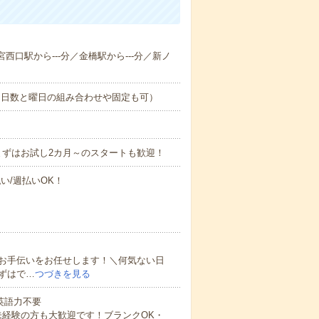
宮西口駅から---分／金橋駅から---分／新ノ
（日数と曜日の組み合わせや固定も可）
まずはお試し2カ月～のスタートも歓迎！
い/週払いOK！
お手伝いをお任せします！＼何気ない日
ずはで…
つづきを見る
 英語力不要
未経験の方も大歓迎です！ブランクOK・