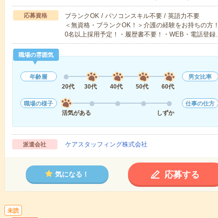
応募資格
ブランクOK / パソコンスキル不要 / 英語力不要
＜無資格・ブランクOK！＞介護の経験をお持ちの方！
0名以上採用予定！・履歴書不要！・WEB・電話登録
職場の雰囲気
年齢層
男女比率
20代
30代
40代
50代
60代
職場の様子
仕事の仕方
活気がある
しずか
ケアスタッフィング株式会社
派遣会社
応募する
気になる！
未読