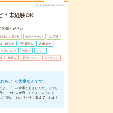
No.NISSONTRK-1SS88
ど＊未経験OK
ご相談ください
名以上の大量募集
友達と一緒OK
OA不要
2～3日勤務
週4日勤務
週5日勤務
午後のみOK
残業少
シフト
煙
派遣多
電話対応なし
ルーティン
ふれあい”が大事なんです。
だよ」「この食事が好きなんだ」そうし
合い、その人が過ごしやすいようにす
1つ丁寧に、わかりやすく教えてくれます