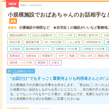
NEW
掲載日
2026/08/07
小規模施設でおばあちゃんのお話相手な
派遣
介護施設や病院など ★自宅近くの施設がいいなど勤務地
派遣先
職種未経験OK
社会人未経験OK
ブランクOK
既卒第二新卒OK
10
英語不要
履歴書不要
40～50代活躍
しゅふ歓迎
WEB登録OK
週
土日祝休
朝10時以降スタート
16時前までの仕事
17時前までの仕事
医療福祉
交費支給
車通勤可
大手
制服
日払いOK
職場が禁
自転車・バイクOK
看護師
介護士
ここがポイント！
“お話だけ”でもすっごく重要何よりも利用者さんとの“
少人数施設での介護のお仕事をお任せします。「昔はね〇〇だったん
た他愛のない会話をしながらお互いにニコニコ…。目の前の方と向き
る。とてもシンプルなサービス業が、介護なんです。先輩たちが1つ
から未経験の方もぜひお気軽にご応募くださいね