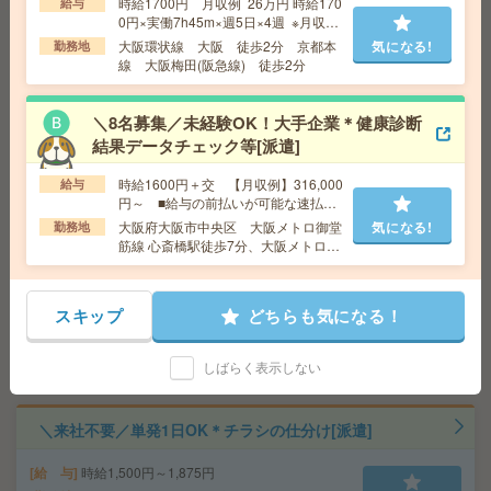
時給1700円 月収例 26万円 時給170
給与
勤務地
大阪府大阪市北区 大阪環状線 大阪駅徒歩7
0円×実働7h45m×週5日×4週 ※月収例
分、大阪メトロ御堂筋線 梅田駅徒歩3分
を保証するものではありません。
大阪環状線 大阪 徒歩2分 京都本
気になる!
勤務地
線 大阪梅田(阪急線) 徒歩2分
基本16時まで＊未経験でも大丈夫＊書類作成など[派遣]
＼8名募集／未経験OK！大手企業＊健康診断
給 与
時給1300円～1400円＋交 【月収例】169,0
結果データチェック等[派遣]
00円～ ■給与の前払いが可能な速払いサービスあり
交通費
交通費支給あり
時給1600円＋交 【月収例】316,000
給与
気になる!
勤務地
大阪府和泉市 南海泉北線 和泉中央駅バス5
円～ ■給与の前払いが可能な速払い
分
サービスあり
大阪府大阪市中央区 大阪メトロ御堂
気になる!
勤務地
筋線 心斎橋駅徒歩7分、大阪メトロ御
堂筋線 本町駅徒歩7分
＼来社不要／単発1日OK＊コスメの仕分け[派遣]
スキップ
どちらも気になる！
給 与
時給1,500円～1,875円
勤務地
【京田辺市】京田辺駅・新田辺駅・松井山手
気になる!
駅・同志社前駅・ＪＲ三山木駅など勤務地多数！
しばらく表示しない
＼来社不要／単発1日OK＊チラシの仕分け[派遣]
給 与
時給1,500円～1,875円