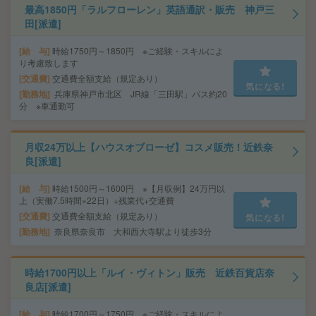
最高1850円「ラルフローレン」英語通訳・販売 神戸三
田[派遣]
給 与
時給1750円～1850円 ※ご経験・スキルによ
り考慮致します
交通費
交通費全額支給（規定あり）
気になる!
勤務地
兵庫県神戸市北区 JR線「三田駅」バス約20
分 ※車通勤可
月収24万以上【ハウスオブローゼ】コスメ販売！近鉄奈
良[派遣]
給 与
時給1500円～1600円 ※【月収例】24万円以
上（実働7.5時間×22日）+残業代+交通費
交通費
交通費全額支給（規定あり）
気になる!
勤務地
奈良県奈良市 大和西大寺駅より徒歩3分
時給1700円以上「ルイ・ヴィトン」販売 近鉄百貨店奈
良店[派遣]
給 与
時給1700円～1750円 ※ご経験・スキルによ