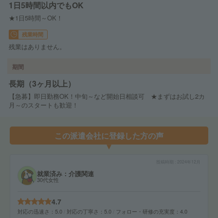
1日5時間以内でもOK
★1日5時間～OK！
残業時間
残業はありません。
期間
長期（3ヶ月以上）
【急募】即日勤務OK！中旬～など開始日相談可 ★まずはお試し2カ
月～のスタートも歓迎！
この派遣会社に登録した方の声
投稿時期
2024年12月
就業済み：介護関連
30代女性
4.7
対応の迅速さ
5.0
対応の丁寧さ
5.0
フォロー・研修の充実度
4.0