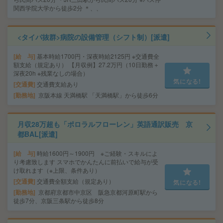
関西学院大学から徒歩2分 ＊、、
<タイパ抜群>病院の設備管理（シフト制）[派遣]
給 与
基本時給1700円・深夜時給2125円 ※交通費全
額支給（規定あり） 【月収例】27.2万円（10日勤務＋
深夜20h ※残業なしの場合）
気になる!
交通費
交通費支給あり
勤務地
京阪本線 天満橋駅 「天満橋駅」から徒歩6分
月収28万超も「ポロラルフローレン」英語通訳販売 京
都BAL[派遣]
給 与
時給1600円～1900円 ※ご経験・スキルによ
り考慮致します スマホでかんたんに前払いで給与が受
け取れます（※上限、条件あり）
交通費
交通費全額支給（規定あり）
気になる!
勤務地
京都府京都市中京区 阪急京都河原町駅から
徒歩7分、京阪三条駅から徒歩8分