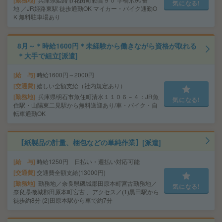
気になる!
地 ／JR姫路東駅 徒歩通勤OK マイカー・バイク通勤O
K 無料駐車場あり
8月～＊時給1600円＊未経験から働きながら資格が取れる
＊大手で組立[派遣]
給 与
時給1600円～2000円
交通費
嬉しい全額支給（社内規定あり）
勤務地
兵庫県明石市魚住町清水１１０６－４：JR魚
気になる!
住駅・山陽東二見駅から無料送迎あり/車・バイク・自
転車通勤OK
【紙製品の計量、梱包などの単純作業】[派遣]
給 与
時給1250円 日払い・週払い対応可能
交通費
交通費全額支給(13000円)
勤務地
勤務地／奈良県磯城郡田原本町宮古勤務地／
気になる!
奈良県磯城郡田原本町宮古 、アクセス／(1)黒田駅から
徒歩約8分 (2)田原本駅から車で約7分