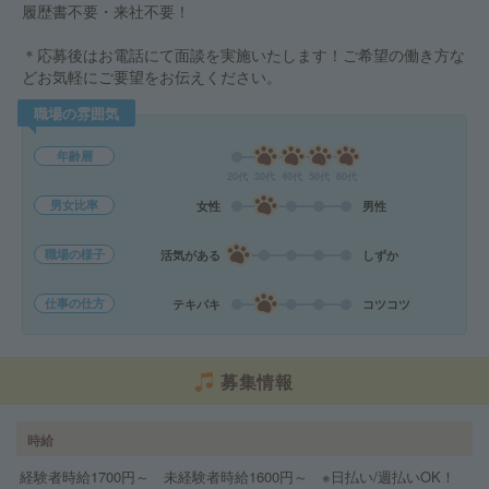
履歴書不要・来社不要！
＊応募後はお電話にて面談を実施いたします！ご希望の働き方な
どお気軽にご要望をお伝えください。
職場の雰囲気
年齢層
20代
30代
40代
50代
60代
男女比率
女性
男性
職場の様子
活気がある
しずか
仕事の仕方
テキパキ
コツコツ
募集情報
時給
経験者時給1700円～ 未経験者時給1600円～ ※日払い/週払いOK！