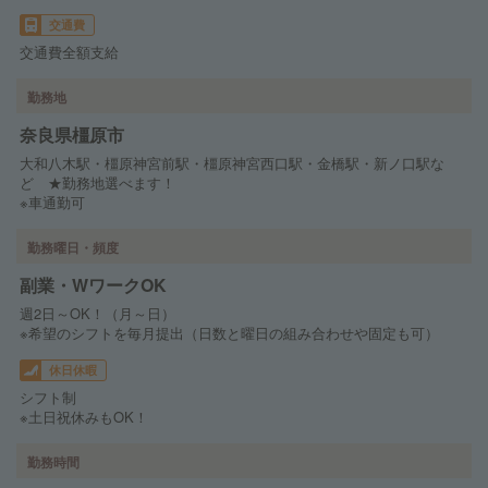
交通費
交通費全額支給
勤務地
奈良県橿原市
大和八木駅・橿原神宮前駅・橿原神宮西口駅・金橋駅・新ノ口駅な
ど ★勤務地選べます！
※車通勤可
勤務曜日・頻度
副業・WワークOK
週2日～OK！（月～日）
※希望のシフトを毎月提出（日数と曜日の組み合わせや固定も可）
休日休暇
シフト制
※土日祝休みもOK！
勤務時間