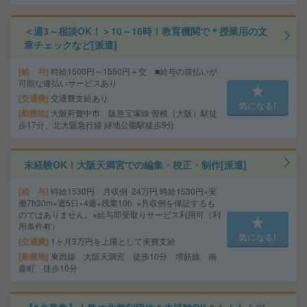
＜週3～相談OK！＞10～16時！教育機関で＊授業用の文
章チェックなど[派遣]
給 与
時給1500円～1550円＋交 ■給与の前払いが
可能な速払いサービスあり
交通費
交通費支給あり
気になる!
勤務地
大阪府豊中市 阪急宝塚線 曽根（大阪）駅徒
歩17分、北大阪急行線 緑地公園駅徒歩9分
未経験OK！大阪天満宮での編集・校正・制作[派遣]
給 与
時給1530円 月収例 24万円 時給1530円×実
働7h30m×週5日×4週+残業10h ※月収例を保証するも
のではありません。※給与即受取りサービス利用可（利
用条件有）
気になる!
交通費
1ヶ月3万円を上限として実費支給
勤務地
東西線 大阪天満宮 徒歩10分 堺筋線 南
森町 徒歩10分