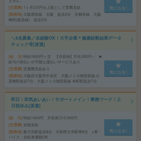
ません。
交通費
1ヶ月3万円を上限として実費支給
気になる!
勤務地
大阪環状線 大阪 徒歩2分 京都本線 大阪
梅田(阪急線) 徒歩2分
＼8名募集／未経験OK！大手企業＊健康診断結果データ
チェック等[派遣]
給 与
時給1600円＋交 【月収例】316,000円～ ■
給与の前払いが可能な速払いサービスあり
交通費
交通費支給あり
気になる!
勤務地
大阪府大阪市中央区 大阪メトロ御堂筋線 心
斎橋駅徒歩7分、大阪メトロ御堂筋線 本町駅徒歩7分
即日！和気あいあい！サポートメイン！事務ワーク！土
日祝休み[派遣]
給 与
時給1400円 月収例 210,000円
交通費
全額支給
気になる!
勤務地
新大宮駅徒歩8分、大和西大寺駅車8分 ※車・
バイク・自転車通勤OK