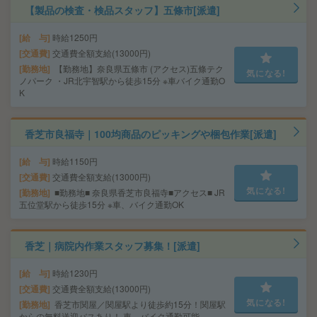
【製品の検査・検品スタッフ】五條市[派遣]
給 与
時給1250円
交通費
交通費全額支給(13000円)
勤務地
【勤務地】奈良県五條市 (アクセス)五條テク
気になる!
ノパーク ・JR北宇智駅から徒歩15分 ※車バイク通勤O
K
香芝市良福寺｜100均商品のピッキングや梱包作業[派遣]
給 与
時給1150円
交通費
交通費全額支給(13000円)
気になる!
勤務地
■勤務地■ 奈良県香芝市良福寺■アクセス■ JR
五位堂駅から徒歩15分 ※車、バイク通勤OK
香芝｜病院内作業スタッフ募集！[派遣]
給 与
時給1230円
交通費
交通費全額支給(13000円)
気になる!
勤務地
香芝市関屋／関屋駅より徒歩約15分！関屋駅
からの無料送迎バスあり！ 車、バイク通勤可能