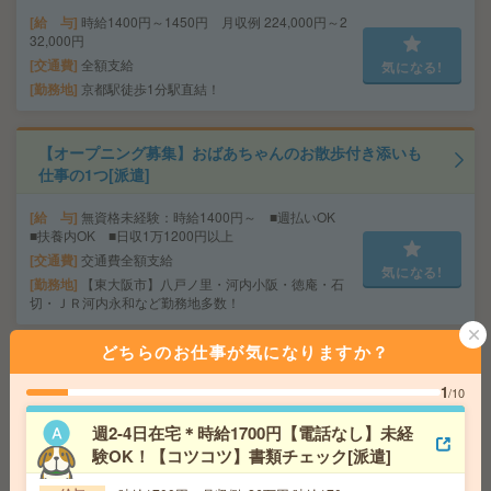
給 与
時給1400円～1450円 月収例 224,000円～2
32,000円
交通費
全額支給
気になる!
勤務地
京都駅徒歩1分駅直結！
【オープニング募集】おばあちゃんのお散歩付き添いも
仕事の1つ[派遣]
給 与
無資格未経験：時給1400円～ ■週払いOK
■扶養内OK ■日収1万1200円以上
交通費
交通費全額支給
気になる!
勤務地
【東大阪市】八戸ノ里・河内小阪・徳庵・石
切・ＪＲ河内永和など勤務地多数！
どちらのお仕事が気になりますか？
完全在宅可＊未経験OK！時給1500円！人材サービス企業
で対応履歴入力など事務[派遣]
1
/10
給 与
時給1500円＋交 【月収例】240,000円～ ■
週2-4日在宅＊時給1700円【電話なし】未経
給与の前払いが可能な速払いサービスあり
験OK！【コツコツ】書類チェック[派遣]
交通費
交通費支給あり
気になる!