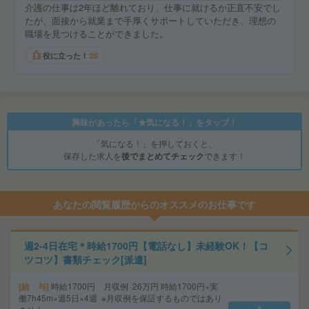
介護の仕事は2年ほど離れており、仕事に就けるか正直不安でし
たが、面接から就業まで手厚くサポートしていただき、理想の
職場を見つけることができました。
役に立った！
25
興味があったら「★気になる！」をタップ！
「気になる！」を押しておくと、
保存した求人を
後でまとめてチェック
できます！
あなたの閲覧履歴からのオススメのお仕事です
週2-4日在宅＊時給1700円【電話なし】未経験OK！【コ
ツコツ】書類チェック[派遣]
給 与
時給1700円 月収例 26万円 時給1700円×実
働7h45m×週5日×4週 ※月収例を保証するものではあり