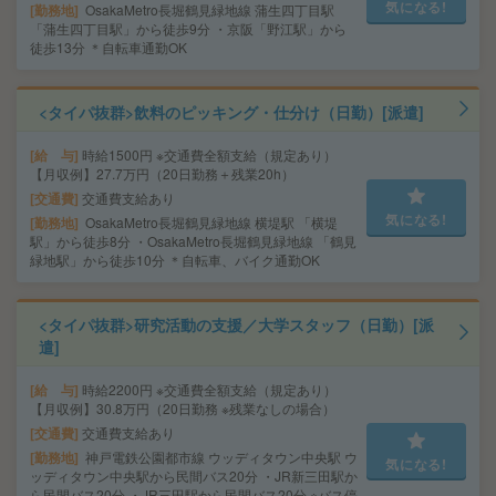
気になる!
勤務地
OsakaMetro長堀鶴見緑地線 蒲生四丁目駅
「蒲生四丁目駅」から徒歩9分 ・京阪「野江駅」から
徒歩13分 ＊自転車通勤OK
<タイパ抜群>飲料のピッキング・仕分け（日勤）[派遣]
給 与
時給1500円 ※交通費全額支給（規定あり）
【月収例】27.7万円（20日勤務＋残業20h）
交通費
交通費支給あり
気になる!
勤務地
OsakaMetro長堀鶴見緑地線 横堤駅 「横堤
駅」から徒歩8分 ・OsakaMetro長堀鶴見緑地線 「鶴見
緑地駅」から徒歩10分 ＊自転車、バイク通勤OK
<タイパ抜群>研究活動の支援／大学スタッフ（日勤）[派
遣]
給 与
時給2200円 ※交通費全額支給（規定あり）
【月収例】30.8万円（20日勤務 ※残業なしの場合）
交通費
交通費支給あり
勤務地
神戸電鉄公園都市線 ウッディタウン中央駅 ウ
気になる!
ッディタウン中央駅から民間バス20分 ・JR新三田駅か
ら民間バス20分 ・JR三田駅から民間バス20分 ※バス停