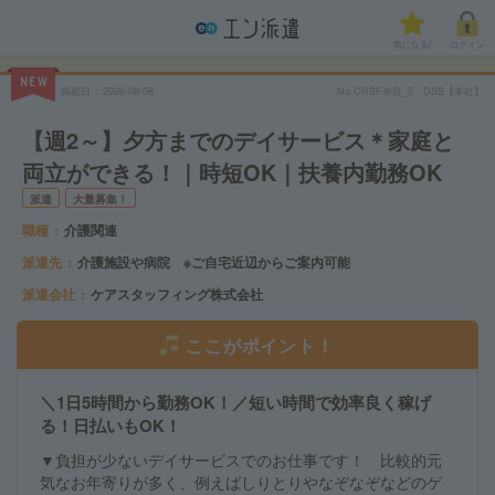
気になる!
ログイン
NEW
掲載日
2026/08/08
No.CRSF奈良_5・DSS【本社】
【週2～】夕方までのデイサービス＊家庭と
両立ができる！｜時短OK｜扶養内勤務OK
派遣
大量募集！
職種
介護関連
派遣先
介護施設や病院 ※ご自宅近辺からご案内可能
派遣会社
ケアスタッフィング株式会社
ここがポイント！
＼1日5時間から勤務OK！／短い時間で効率良く稼げ
る！日払いもOK！
▼負担が少ないデイサービスでのお仕事です！ 比較的元
気なお年寄りが多く、例えばしりとりやなぞなぞなどのゲ