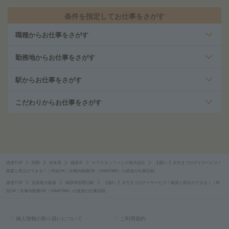
条件を指定してお仕事をさがす
職種からお仕事をさがす
勤務地からお仕事をさがす
駅からお仕事をさがす
こだわりからお仕事をさがす
派遣TOP
関西
奈良県
橿原市
ケアスタッフィング株式会社
【週2～】夕方までのデイサービス＊
家庭と両立ができる！｜時短OK｜扶養内勤務OK（104451940）の派遣の仕事詳細
派遣TOP
近鉄南大阪線
橿原神宮西口駅
【週2～】夕方までのデイサービス＊家庭と両立ができる！｜時
短OK｜扶養内勤務OK（104451940）の派遣の仕事詳細
個人情報の取り扱いについて
ご利用規約