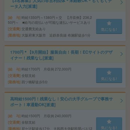
【3名募集】人気の非営利団体＊未経験OK＊もくもくデ
ータ入力[派遣]
給 与
時給1350円～1380円＋交 【月収例】236,2
50円～ ■給与の前払いが可能な速払いサービスあり
交通費
交通費支給あり
気になる!
勤務地
大阪府東大阪市 近鉄奈良線 布施駅徒歩1分
1700円＊【9月開始】服装自由！長期！ECサイトのデザ
イナー！残業なし[派遣]
給 与
時給1700円 月収例 272,000円
交通費
全額支給
気になる!
勤務地
四ツ橋駅徒歩5分
高時給1500円！残業なし！安心の大手グループで事務サ
ポート！車通勤OK[派遣]
給 与
時給1500円 月収例 240,000円
交通費
全額支給
気になる!
勤務地
尼ケ辻駅徒歩17分、大和西大寺駅民間バス12