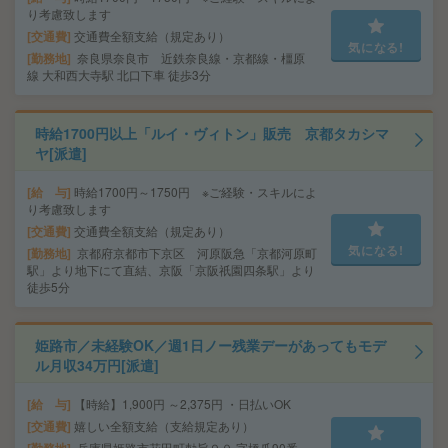
り考慮致します
交通費
交通費全額支給（規定あり）
気になる!
勤務地
奈良県奈良市 近鉄奈良線・京都線・橿原
線 大和西大寺駅 北口下車 徒歩3分
時給1700円以上「ルイ・ヴィトン」販売 京都タカシマ
ヤ[派遣]
給 与
時給1700円～1750円 ※ご経験・スキルによ
り考慮致します
交通費
交通費全額支給（規定あり）
気になる!
勤務地
京都府京都市下京区 河原阪急「京都河原町
駅」より地下にて直結、京阪「京阪祇園四条駅」より
徒歩5分
姫路市／未経験OK／週1日ノー残業デーがあってもモデ
ル月収34万円[派遣]
給 与
【時給】1,900円 ～2,375円 ・日払いOK
交通費
嬉しい全額支給（支給規定あり）
勤務地
兵庫県姫路市花田町勅旨９０ 字橋爪90番