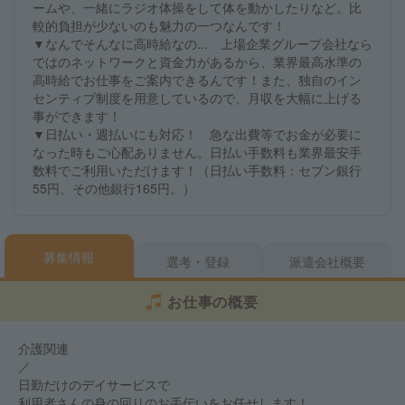
ームや、一緒にラジオ体操をして体を動かしたりなど。比
較的負担が少ないのも魅力の一つなんです！
▼なんでそんなに高時給なの... 上場企業グループ会社なら
ではのネットワークと資金力があるから、業界最高水準の
高時給でお仕事をご案内できるんです！また、独自のイン
センティブ制度を用意しているので、月収を大幅に上げる
事ができます！
▼日払い・週払いにも対応！ 急な出費等でお金が必要に
なった時もご心配ありません。日払い手数料も業界最安手
数料でご利用いただけます！（日払い手数料：セブン銀行
55円、その他銀行165円。）
募集情報
選考・登録
派遣会社概要
お仕事の概要
介護関連
／
日勤だけのデイサービスで
利用者さんの身の回りのお手伝いをお任せします！