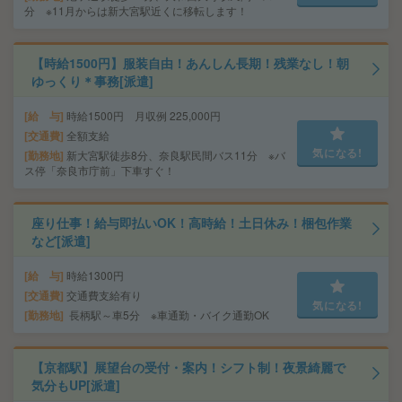
分 ※11月からは新大宮駅近くに移転します！
【時給1500円】服装自由！あんしん長期！残業なし！朝
ゆっくり＊事務[派遣]
給 与
時給1500円 月収例 225,000円
交通費
全額支給
気になる!
勤務地
新大宮駅徒歩8分、奈良駅民間バス11分 ※バ
ス停「奈良市庁前」下車すぐ！
座り仕事！給与即払いOK！高時給！土日休み！梱包作業
など[派遣]
給 与
時給1300円
交通費
交通費支給有り
気になる!
勤務地
長柄駅～車5分 ※車通勤・バイク通勤OK
【京都駅】展望台の受付・案内！シフト制！夜景綺麗で
気分もUP[派遣]