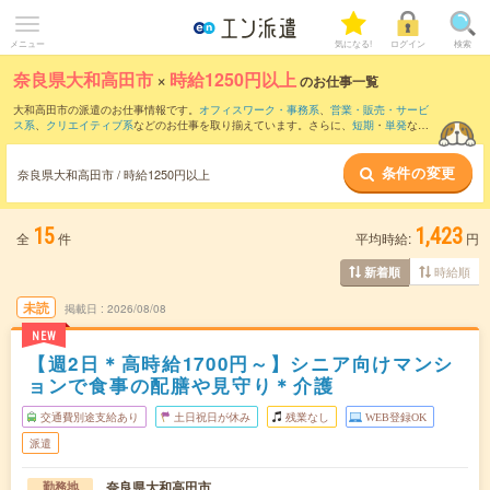
メニュー
気になる!
ログイン
検索
奈良県大和高田市
×
時給1250円以上
のお仕事一覧
大和高田市の派遣のお仕事情報です。
オフィスワーク・事務系
、
営業・販売・サービ
ス系
、
クリエイティブ系
などのお仕事を取り揃えています。さらに、
短期
・
単発
など
の期間や、
職種未経験OK
などのこだわり条件で絞り込んでいただけます。
条件の変更
奈良県大和高田市 / 時給1250円以上
15
1,423
全
件
平均時給:
円
時給順
新着順
未読
掲載日
2026/08/08
NEW
【週2日＊高時給1700円～】シニア向けマンシ
ョンで食事の配膳や見守り＊介護
交通費別途支給あり
土日祝日が休み
残業なし
WEB登録OK
派遣
奈良県大和高田市
勤務地