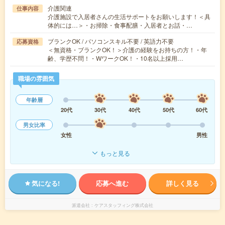
介護関連
仕事内容
介護施設で入居者さんの生活サポートをお願いします！＜具
体的には…＞・お掃除・食事配膳・入居者とお話・…
ブランクOK / パソコンスキル不要 / 英語力不要
応募資格
＜無資格・ブランクOK！＞介護の経験をお持ちの方！・年
齢、学歴不問！・WワークOK！・10名以上採用…
職場の雰囲気
年齢層
20代
30代
40代
50代
60代
男女比率
女性
男性
もっと見る
気になる!
応募へ進む
詳しく見る
派遣会社
ケアスタッフィング株式会社