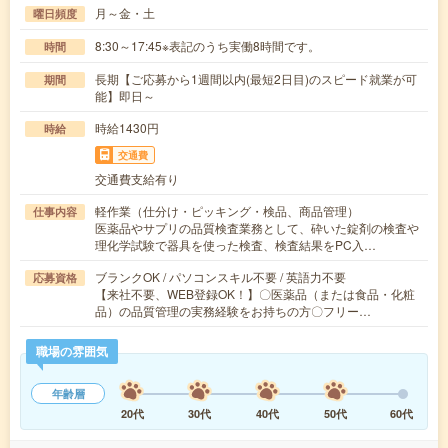
月～金・土
曜日頻度
8:30～17:45※表記のうち実働8時間です。
時間
長期【ご応募から1週間以内(最短2日目)のスピード就業が可
期間
能】即日～
時給1430円
時給
交通費
交通費支給有り
軽作業（仕分け・ピッキング・検品、商品管理）
仕事内容
医薬品やサプリの品質検査業務として、砕いた錠剤の検査や
理化学試験で器具を使った検査、検査結果をPC入…
ブランクOK / パソコンスキル不要 / 英語力不要
応募資格
【来社不要、WEB登録OK！】〇医薬品（または食品・化粧
品）の品質管理の実務経験をお持ちの方〇フリー…
職場の雰囲気
年齢層
20代
30代
40代
50代
60代