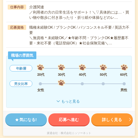
介護関連
仕事内容
／利用者の方の日常生活をサポート！＼▽具体的には…・買
い物や散歩に付き添ったり・折り紙や体操などのレ…
職種未経験OK / ブランクOK / パソコンスキル不要 / 英語力不
応募資格
要
＼無資格＊未経験OK／★年齢不問・ブランクOK★履歴書不
要・来社不要（電話登録OK）★社会保険完備＼…
職場の雰囲気
年齢層
20代
30代
40代
50代
60代
男女比率
女性
男性
もっと見る
気になる!
応募へ進む
詳しく見る
派遣会社
株式会社ニッソーネット