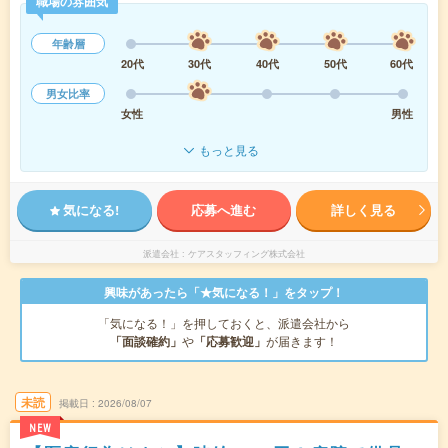
職場の雰囲気
年齢層
20代
30代
40代
50代
60代
男女比率
女性
男性
もっと見る
気になる!
応募へ進む
詳しく見る
派遣会社
ケアスタッフィング株式会社
興味があったら「★気になる！」をタップ！
「気になる！」を押しておくと、派遣会社から
「面談確約」
や
「応募歓迎」
が届きます！
未読
掲載日
2026/08/07
NEW