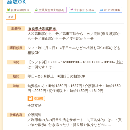
経験OK
職種未経験OK
交通費別途支給あり
土日祝日が休み
WEB登録OK
派遣
奈良県大和高田市
勤務地
大和高田駅から---分／高田市駅から---分／高田(奈良県)駅か
ら---分／築山駅から---分／浮孔駅から---分
シフト制（月～日） ※平日のみなどの相談もOK ※週3なども
曜日頻度
相談OK
【シフト例】07:00～16:0009:00～18:0017:00～09:00※ 上記
時間
は一例です！そ…
即日～2ヶ月以上 ■開始日の相談OK！
期間
無資格の方：時給1350円～1687円 / 介護福祉士：時給1650
時給
円～2062円 / 初任者以上：時給1450円～1812円
交通費
全額支給
介護関連
仕事内容
／利用者の方の日常生活をサポート！＼▽具体的には…・買
い物や散歩に付き添ったり・折り紙や体操などのレ…