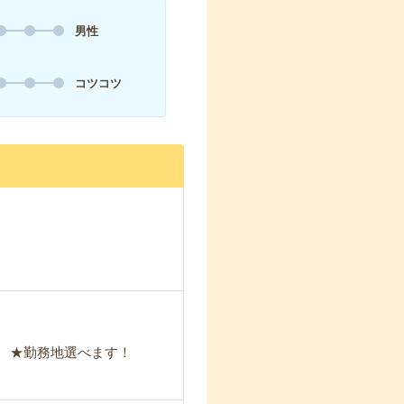
男性
コツコツ
ど ★勤務地選べます！