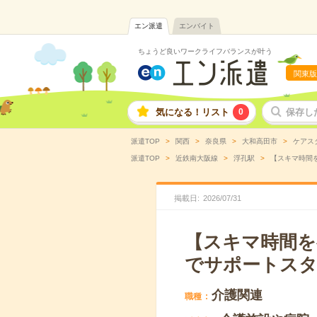
エン派遣
エンバイト
ちょうど良いワークライフバランスが叶う
関東版
気になる！リスト
0
保存し
派遣TOP
関西
奈良県
大和高田市
ケアス
派遣TOP
近鉄南大阪線
浮孔駅
【スキマ時間を
掲載日
2026
/
07
/
31
【スキマ時間を
でサポートス
介護関連
職種