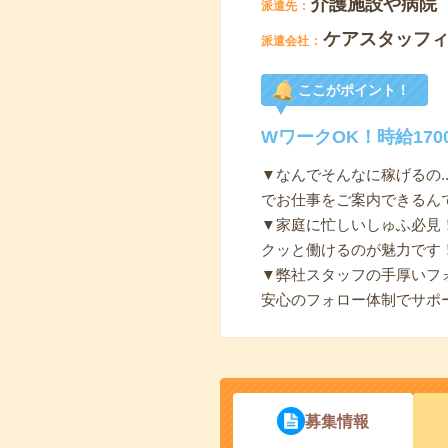
介護施設や病院
派遣先
ケアスタッフ
派遣会社
ここがポイント！
WワークOK！時給17
▼なんでそんなに稼げるの.
でお仕事をご案内できるん
▼家庭に忙しいしゅふ必見
クッと働けるのが魅力です
▼弊社スタッフの手厚いフ
安心のフォロー体制でサポ
募集情報