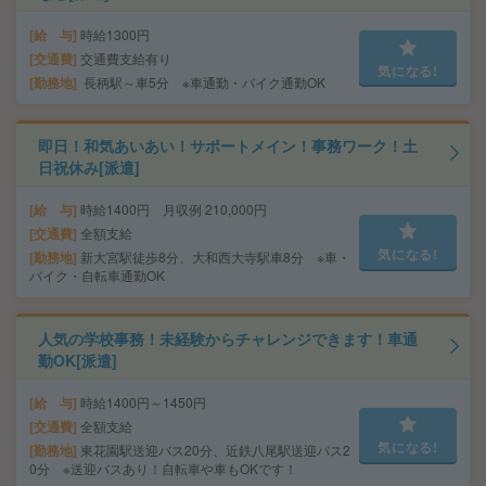
給 与
時給1300円
交通費
交通費支給有り
気になる!
勤務地
長柄駅～車5分 ※車通勤・バイク通勤OK
即日！和気あいあい！サポートメイン！事務ワーク！土
日祝休み[派遣]
給 与
時給1400円 月収例 210,000円
交通費
全額支給
気になる!
勤務地
新大宮駅徒歩8分、大和西大寺駅車8分 ※車・
バイク・自転車通勤OK
人気の学校事務！未経験からチャレンジできます！車通
勤OK[派遣]
給 与
時給1400円～1450円
交通費
全額支給
気になる!
勤務地
東花園駅送迎バス20分、近鉄八尾駅送迎バス2
0分 ※送迎バスあり！自転車や車もOKです！