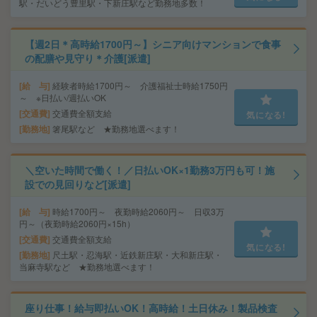
駅・だいどう豊里駅・下新庄駅など勤務地多数！
【週2日＊高時給1700円～】シニア向けマンションで食事
の配膳や見守り＊介護[派遣]
給 与
経験者時給1700円～ 介護福祉士時給1750円
～ ※日払い/週払いOK
交通費
交通費全額支給
気になる!
勤務地
箸尾駅など ★勤務地選べます！
＼空いた時間で働く！／日払いOK×1勤務3万円も可！施
設での見回りなど[派遣]
給 与
時給1700円～ 夜勤時給2060円～ 日収3万
円～（夜勤時給2060円×15h）
交通費
交通費全額支給
気になる!
勤務地
尺土駅・忍海駅・近鉄新庄駅・大和新庄駅・
当麻寺駅など ★勤務地選べます！
座り仕事！給与即払いOK！高時給！土日休み！製品検査