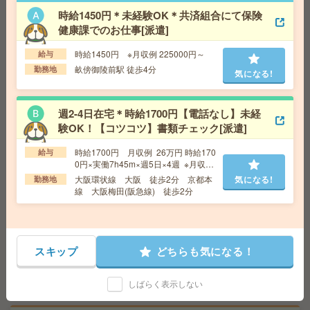
00円～ ■給与の前払いが可能な速払いサービスあり
時給1450円＊未経験OK＊共済組合にて保険
交通費
交通費支給あり
気になる!
健康課でのお仕事[派遣]
勤務地
大阪府和泉市 南海泉北線 和泉中央駅バス5
分
時給1450円 ※月収例 225000円～
給与
畝傍御陵前駅 徒歩4分
勤務地
気になる!
<月収40万>テーマパーク設備の図面作成！CAD経験者歓
迎！[派遣]
週2-4日在宅＊時給1700円【電話なし】未経
験OK！【コツコツ】書類チェック[派遣]
給 与
時給2500円＋交
交通費
*交通費支給(規定有・月額上限3万円迄)
気になる!
時給1700円 月収例 26万円 時給170
給与
勤務地
JR桜島線 ユニバーサルシティ駅 徒歩5分
0円×実働7h45m×週5日×4週 ※月収例
を保証するものではありません。
大阪環状線 大阪 徒歩2分 京都本
気になる!
勤務地
線 大阪梅田(阪急線) 徒歩2分
＼即日＆無資格OK／クリニックでの受付＆ご案内などの
お仕事＊[派遣]
給 与
時給1400円～
スキップ
どちらも気になる！
交通費
交通費規定内支給
気になる!
勤務地
【橿原市】大和八木・橿原神宮西口・新ノ
口・坊城・畝傍御陵前など勤務地多数！
しばらく表示しない