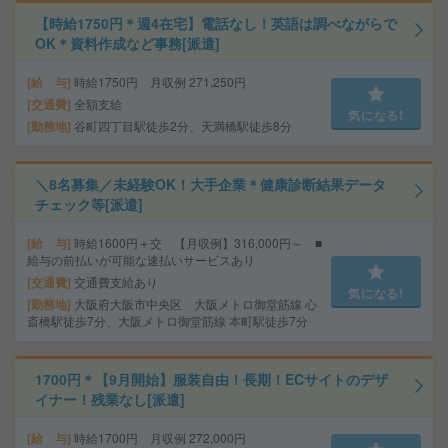
【時給1750円＊週4在宅】電話なし！英語は調べながらで
OK＊資料作成など事務[派遣]
給 与
時給1750円 月収例 271,250円
交通費
全額支給
気になる!
勤務地
谷町四丁目駅徒歩2分、天満橋駅徒歩8分
＼8名募集／未経験OK！大手企業＊健康診断結果データ
チェック等[派遣]
給 与
時給1600円＋交 【月収例】316,000円～ ■
給与の前払いが可能な速払いサービスあり
交通費
交通費支給あり
気になる!
勤務地
大阪府大阪市中央区 大阪メトロ御堂筋線 心
斎橋駅徒歩7分、大阪メトロ御堂筋線 本町駅徒歩7分
1700円＊【9月開始】服装自由！長期！ECサイトのデザ
イナー！残業なし[派遣]
給 与
時給1700円 月収例 272,000円