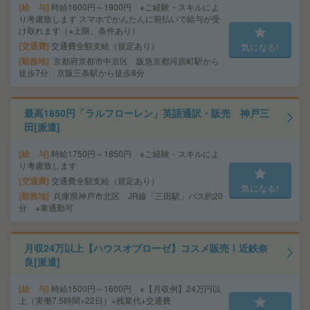
給 与
時給1600円～1900円 ※ご経験・スキルによ
り考慮致します スマホでかんたんに前払いで給与が受
け取れます（※上限、条件あり）
交通費
交通費全額支給（規定あり）
気になる!
勤務地
京都府京都市中京区 阪急京都河原町駅から
徒歩7分、京阪三条駅から徒歩8分
最高1850円「ラルフローレン」英語通訳・販売 神戸三
田[派遣]
給 与
時給1750円～1850円 ※ご経験・スキルによ
り考慮致します
交通費
交通費全額支給（規定あり）
気になる!
勤務地
兵庫県神戸市北区 JR線「三田駅」バス約20
分 ※車通勤可
月収24万以上【ハウスオブローゼ】コスメ販売！近鉄奈
良[派遣]
給 与
時給1500円～1600円 ※【月収例】24万円以
上（実働7.5時間×22日）+残業代+交通費