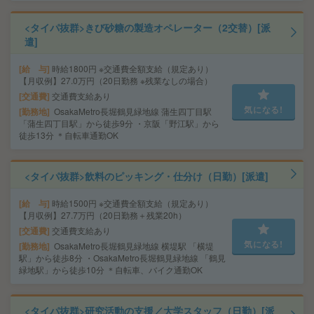
<タイパ抜群>きび砂糖の製造オペレーター（2交替）[派
遣]
給 与
時給1800円 ※交通費全額支給（規定あり）
【月収例】27.0万円（20日勤務 ※残業なしの場合）
交通費
交通費支給あり
気になる!
勤務地
OsakaMetro長堀鶴見緑地線 蒲生四丁目駅
「蒲生四丁目駅」から徒歩9分 ・京阪「野江駅」から
徒歩13分 ＊自転車通勤OK
<タイパ抜群>飲料のピッキング・仕分け（日勤）[派遣]
給 与
時給1500円 ※交通費全額支給（規定あり）
【月収例】27.7万円（20日勤務＋残業20h）
交通費
交通費支給あり
気になる!
勤務地
OsakaMetro長堀鶴見緑地線 横堤駅 「横堤
駅」から徒歩8分 ・OsakaMetro長堀鶴見緑地線 「鶴見
緑地駅」から徒歩10分 ＊自転車、バイク通勤OK
<タイパ抜群>研究活動の支援／大学スタッフ（日勤）[派