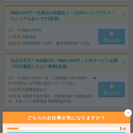
時給1500円＊社員化の実績あり！社内のヘルプデスク！
マニュアルありです[派遣]
給 与
時給1500円
交通費
全額支給
気になる!
勤務地
高鷲駅民間バス6分、藤井寺駅民間バス8分
完全在宅可＊未経験OK！時給1500円！人材サービス企業
で対応履歴入力など事務[派遣]
給 与
時給1500円＋交 【月収例】240,000円～ ■
給与の前払いが可能な速払いサービスあり
交通費
交通費支給あり
気になる!
勤務地
大阪府大阪市北区 大阪環状線 大阪駅徒歩7
分、大阪メトロ御堂筋線 梅田駅徒歩3分
どちらのお仕事が気になりますか？
基本16時まで＊未経験でも大丈夫＊書類作成など[派遣]
1
/10
給 与
時給1300円～1400円＋交 【月収例】169,0