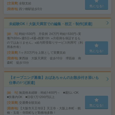
交通費
全額支給
気になる!
勤務地
四ツ橋駅徒歩5分
未経験OK！大阪天満宮での編集・校正・制作[派遣]
給 与
時給1530円 月収例 24万円 時給1530円×実
働7h30m×週5日×4週+残業10h ※月収例を保証するも
のではありません。※給与即受取りサービス利用可（利
用条件有）
気になる!
交通費
1ヶ月3万円を上限として実費支給
勤務地
東西線 大阪天満宮 徒歩10分 堺筋線 南
森町 徒歩10分
【オープニング募集】おばあちゃんのお散歩付き添いも
仕事の1つ[派遣]
給 与
無資格未経験：時給1400円～ ■週払いOK
■扶養内OK ■日収1万1200円以上
交通費
交通費全額支給
気になる!
勤務地
【大阪市天王寺区】天王寺・大阪上本町・鶴
橋・玉造・寺田町など勤務地多数！