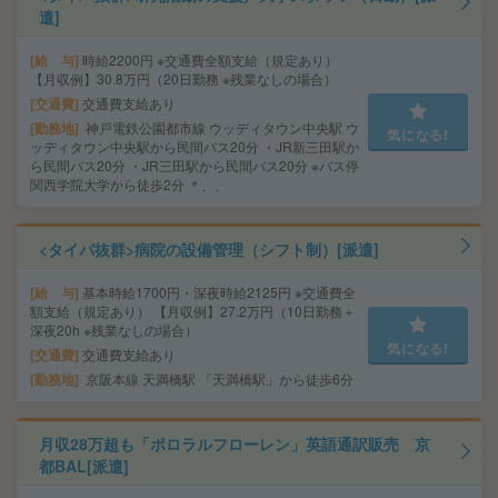
遣]
給 与
時給2200円 ※交通費全額支給（規定あり）
【月収例】30.8万円（20日勤務 ※残業なしの場合）
交通費
交通費支給あり
勤務地
神戸電鉄公園都市線 ウッディタウン中央駅 ウ
気になる!
ッディタウン中央駅から民間バス20分 ・JR新三田駅か
ら民間バス20分 ・JR三田駅から民間バス20分 ※バス停
関西学院大学から徒歩2分 ＊、、
<タイパ抜群>病院の設備管理（シフト制）[派遣]
給 与
基本時給1700円・深夜時給2125円 ※交通費全
額支給（規定あり） 【月収例】27.2万円（10日勤務＋
深夜20h ※残業なしの場合）
気になる!
交通費
交通費支給あり
勤務地
京阪本線 天満橋駅 「天満橋駅」から徒歩6分
月収28万超も「ポロラルフローレン」英語通訳販売 京
都BAL[派遣]