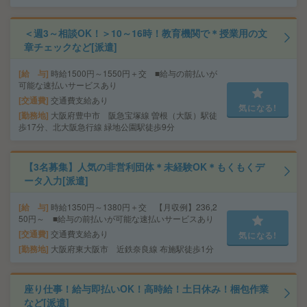
＜週3～相談OK！＞10～16時！教育機関で＊授業用の文
章チェックなど[派遣]
給 与
時給1500円～1550円＋交 ■給与の前払いが
可能な速払いサービスあり
交通費
交通費支給あり
気になる!
勤務地
大阪府豊中市 阪急宝塚線 曽根（大阪）駅徒
歩17分、北大阪急行線 緑地公園駅徒歩9分
【3名募集】人気の非営利団体＊未経験OK＊もくもくデ
ータ入力[派遣]
給 与
時給1350円～1380円＋交 【月収例】236,2
50円～ ■給与の前払いが可能な速払いサービスあり
交通費
交通費支給あり
気になる!
勤務地
大阪府東大阪市 近鉄奈良線 布施駅徒歩1分
座り仕事！給与即払いOK！高時給！土日休み！梱包作業
など[派遣]