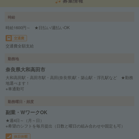
募集情報
時給
時給1600円～ ★日払い/週払いOK
交通費
交通費全額支給
勤務地
奈良県大和高田市
大和高田駅・高田市駅・高田(奈良県)駅・築山駅・浮孔駅など ★勤務
地選べます！
※車通勤可
勤務曜日・頻度
副業・WワークOK
★週4日～（月～日）
※希望のシフトを毎月提出（日数と曜日の組み合わせや固定も可）
休日休暇