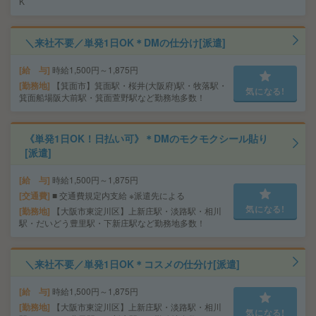
K
＼来社不要／単発1日OK＊DMの仕分け[派遣]
給 与
時給1,500円～1,875円
勤務地
【箕面市】箕面駅・桜井(大阪府)駅・牧落駅・
気になる!
箕面船場阪大前駅・箕面萱野駅など勤務地多数！
《単発1日OK！日払い可》＊DMのモクモクシール貼り
[派遣]
給 与
時給1,500円～1,875円
交通費
■ 交通費規定内支給 ※派遣先による
気になる!
勤務地
【大阪市東淀川区】上新庄駅・淡路駅・相川
駅・だいどう豊里駅・下新庄駅など勤務地多数！
＼来社不要／単発1日OK＊コスメの仕分け[派遣]
給 与
時給1,500円～1,875円
勤務地
【大阪市東淀川区】上新庄駅・淡路駅・相川
気になる!