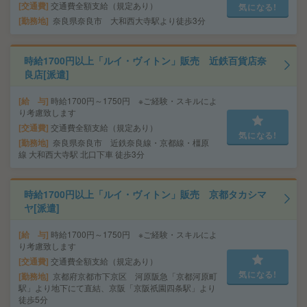
交通費
交通費全額支給（規定あり）
気になる!
勤務地
奈良県奈良市 大和西大寺駅より徒歩3分
時給1700円以上「ルイ・ヴィトン」販売 近鉄百貨店奈
良店[派遣]
給 与
時給1700円～1750円 ※ご経験・スキルによ
り考慮致します
交通費
交通費全額支給（規定あり）
気になる!
勤務地
奈良県奈良市 近鉄奈良線・京都線・橿原
線 大和西大寺駅 北口下車 徒歩3分
時給1700円以上「ルイ・ヴィトン」販売 京都タカシマ
ヤ[派遣]
給 与
時給1700円～1750円 ※ご経験・スキルによ
り考慮致します
交通費
交通費全額支給（規定あり）
気になる!
勤務地
京都府京都市下京区 河原阪急「京都河原町
駅」より地下にて直結、京阪「京阪祇園四条駅」より
徒歩5分