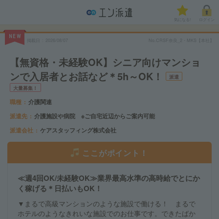
気になる!
ログイン
NEW
掲載日
2026/08/07
No.CRSF奈良_2・MKS【本社】
【無資格・未経験OK】シニア向けマンショ
ンで入居者とお話など＊5h～OK！
派遣
大量募集！
職種
介護関連
派遣先
介護施設や病院 ※ご自宅近辺からご案内可能
派遣会社
ケアスタッフィング株式会社
ここがポイント！
≪週4回OK/未経験OK≫業界最高水準の高時給でとにか
く稼げる＊日払いもOK！
▼まるで高級マンションのような施設で働ける！ まるで
ホテルのようなきれいな施設でのお仕事です。できたばか