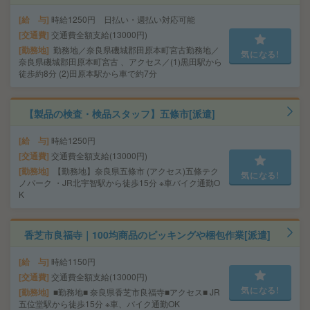
給 与
時給1250円 日払い・週払い対応可能
交通費
交通費全額支給(13000円)
勤務地
勤務地／奈良県磯城郡田原本町宮古勤務地／
気になる!
奈良県磯城郡田原本町宮古 、アクセス／(1)黒田駅から
徒歩約8分 (2)田原本駅から車で約7分
【製品の検査・検品スタッフ】五條市[派遣]
給 与
時給1250円
交通費
交通費全額支給(13000円)
勤務地
【勤務地】奈良県五條市 (アクセス)五條テク
気になる!
ノパーク ・JR北宇智駅から徒歩15分 ※車バイク通勤O
K
香芝市良福寺｜100均商品のピッキングや梱包作業[派遣]
給 与
時給1150円
交通費
交通費全額支給(13000円)
気になる!
勤務地
■勤務地■ 奈良県香芝市良福寺■アクセス■ JR
五位堂駅から徒歩15分 ※車、バイク通勤OK