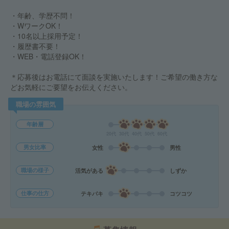
・年齢、学歴不問！
・WワークOK！
・10名以上採用予定！
・履歴書不要！
・WEB・電話登録OK！
＊応募後はお電話にて面談を実施いたします！ご希望の働き方な
どお気軽にご要望をお伝えください。
職場の雰囲気
年齢層
20代
30代
40代
50代
60代
男女比率
女性
男性
職場の様子
活気がある
しずか
仕事の仕方
テキパキ
コツコツ