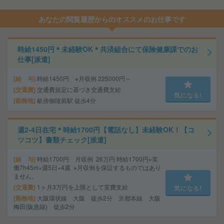
あなたの閲覧履歴からのオススメのお仕事です
時給1450円＊未経験OK＊共済組合にて保険健康課でのお
仕事[派遣]
給 与
時給1450円 ※月収例 225000円～
交通費
交通費規定に基づき交通費支給
気になる!
勤務地
畝傍御陵前駅 徒歩4分
週2-4日在宅＊時給1700円【電話なし】未経験OK！【コ
ツコツ】書類チェック[派遣]
給 与
時給1700円 月収例 26万円 時給1700円×実
働7h45m×週5日×4週 ※月収例を保証するものではあり
ません。
交通費
1ヶ月3万円を上限として実費支給
気になる!
勤務地
大阪環状線 大阪 徒歩2分 京都本線 大阪
梅田(阪急線) 徒歩2分