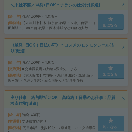
＼来社不要／単発1日OK＊チラシの仕分け[派遣]
給 与
時給1,500円～1,875円
勤務地
【木津川市】木津(京都府)駅・木津川台駅・山
気になる!
田川駅・加茂(京都府)駅・西木津駅など勤務地多数！
《単発1日OK！日払い可》＊コスメのモクモクシール貼
り[派遣]
給 与
時給1,500円～1,875円
交通費
■ 交通費規定内支給 ※派遣先による
気になる!
勤務地
【東大阪市】布施駅・鴻池新田駅・瓢箪山(大
阪府)駅・八戸ノ里駅・新石切駅など勤務地多数！
座り仕事！給与即払いOK！高時給！日勤のお仕事！品質
検査作業[派遣]
給 与
時給1430円
交通費
交通費支給有り
気になる!
勤務地
高田市駅～徒歩10分 ※車通勤・バイク通勤O