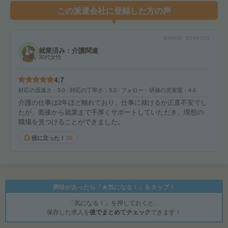
この派遣会社に登録した方の声
投稿時期
2024年12月
就業済み：介護関連
30代女性
4.7
対応の迅速さ
5.0
対応の丁寧さ
5.0
フォロー・研修の充実度
4.0
介護の仕事は2年ほど離れており、仕事に就けるか正直不安でし
たが、面接から就業まで手厚くサポートしていただき、理想の
職場を見つけることができました。
役に立った！
25
興味があったら「★気になる！」をタップ！
「気になる！」を押しておくと、
保存した求人を
後でまとめてチェック
できます！