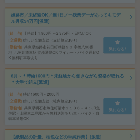
姫路市／未経験OK／週1日ノー残業デーがあってもモデ
ル月収34万円[派遣]
給 与
【時給】1,900円 ～2,375円 ・日払いOK
交通費
嬉しい全額支給（支給規定あり）
勤務地
兵庫県姫路市花田町勅旨９０ 字橋爪90番
気になる!
地 ／JR姫路東駅 徒歩通勤OK マイカー・バイク通勤O
K 無料駐車場あり
8月～＊時給1600円＊未経験から働きながら資格が取れる
＊大手で組立[派遣]
給 与
時給1600円～2000円
交通費
嬉しい全額支給（社内規定あり）
勤務地
兵庫県明石市魚住町清水１１０６－４：JR魚
気になる!
住駅・山陽東二見駅から無料送迎あり/車・バイク・自
転車通勤OK
【紙製品の計量、梱包などの単純作業】[派遣]