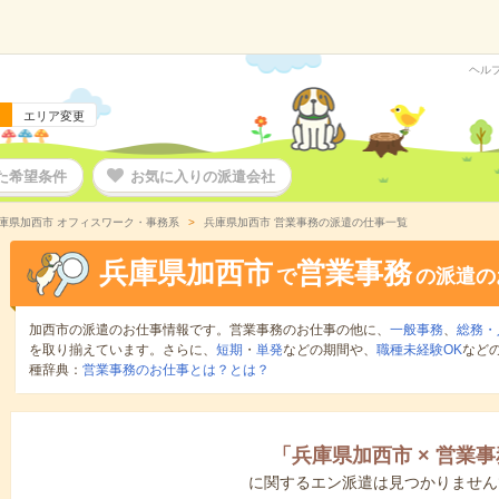
ヘル
エリア変更
た希望条件
お気に入りの派遣会社
庫県加西市 オフィスワーク・事務系
兵庫県加西市 営業事務の派遣の仕事一覧
兵庫県加西市
営業事務
で
の派遣の
加西市の派遣のお仕事情報です。営業事務のお仕事の他に、
一般事務
、
総務・
を取り揃えています。さらに、
短期
・
単発
などの期間や、
職種未経験OK
など
種辞典：
営業事務のお仕事とは？とは？
「
兵庫県加西市
×
営業事
に関するエン派遣は見つかりません