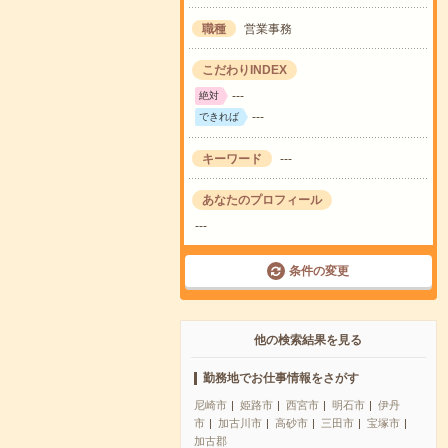
職種
営業事務
こだわりINDEX
---
絶対
---
できれば
キーワード
---
あなたのプロフィール
---
条件の変更
他の検索結果を見る
勤務地でお仕事情報をさがす
尼崎市
姫路市
西宮市
明石市
伊丹
市
加古川市
高砂市
三田市
宝塚市
加古郡