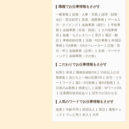
職種でお仕事情報をさがす
一般事務
総務・人事・労務
経理・財務・
会計・英文経理
貿易・国際事務
データ入
力・タイピング
金融事務（銀行）
学校事
務
金融事務（生保・損保）
その他事務
系
秘書・セクレタリー
受付
通訳・翻
訳
事務的軽作業
法務・特許事務
外国語
事務
OA事務・OAオペレーター
広報・宣
伝・IR
金融事務（証券）
企画・マーケテ
ィング
金融事務（その他）
こだわりでお仕事情報をさがす
短期
単発
職種未経験OK
10名以上の大
量募集
友だちと一緒の応募OK
在宅・リモ
ートワーク
週2～3日勤務
週4日勤務
土
日祝のみ勤務
残業なし
副業・WワークOK
交通費別途支給あり
語学力が活かせる
人気のワードでお仕事情報をさがす
急募
年齢不問
財団法人
英語
書類チェ
ック
テレビ局
封入
大学