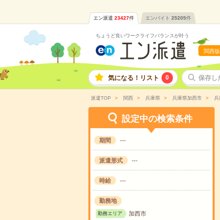
エン派遣
23427
件
エンバイト
25205
件
ちょうど良いワークライフバランスが叶う
関西版
気になる！リスト
0
保存し
派遣TOP
関西
兵庫県
兵庫県加西市
兵
設定中の検索条件
期間
---
派遣形式
---
時給
---
勤務地
加西市
勤務エリア