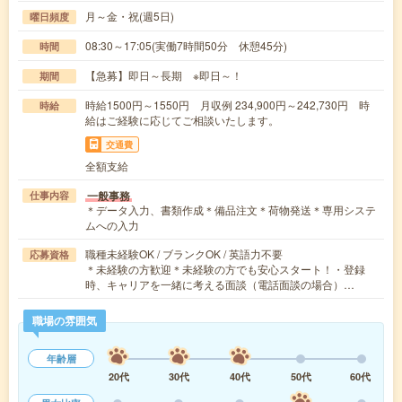
月～金・祝(週5日)
曜日頻度
08:30～17:05(実働7時間50分 休憩45分)
時間
【急募】即日～長期 ※即日～！
期間
時給1500円～1550円 月収例 234,900円～242,730円 時
時給
給はご経験に応じてご相談いたします。
交通費
全額支給
一般事務
仕事内容
＊データ入力、書類作成＊備品注文＊荷物発送＊専用システ
ムへの入力
職種未経験OK / ブランクOK / 英語力不要
応募資格
＊未経験の方歓迎＊未経験の方でも安心スタート！・登録
時、キャリアを一緒に考える面談（電話面談の場合）…
職場の雰囲気
年齢層
20代
30代
40代
50代
60代