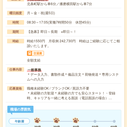
北条町駅から車6分／播磨横田駅から車7分
月～金・祝(週5日)
曜日頻度
08:30～17:05(実働7時間50分 休憩45分)
時間
【急募】即日～長期 ※即日～！
期間
時給1550円 月収例 242,730円 時給はご経験に応じてご相
時給
談いたします。
交通費
全額支給
一般事務
仕事内容
＊データ入力、書類作成＊備品注文＊荷物発送＊専用システ
ムへの入力
職種未経験OK / ブランクOK / 英語力不要
応募資格
＊未経験の方歓迎＊未経験の方でも安心スタート！・登録
時、キャリアを一緒に考える面談（電話面談の場合）…
職場の雰囲気
年齢層
20代
30代
40代
50代
60代