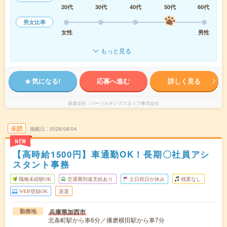
20代
30代
40代
50代
60代
男女比率
女性
男性
もっと見る
気になる!
応募へ進む
詳しく見る
派遣会社
パーソルテンプスタッフ株式会社
未読
掲載日
2026/08/04
NEW
【高時給1500円】車通勤OK！長期〇社員アシ
スタント事務
職種未経験OK
交通費別途支給あり
土日祝日が休み
残業なし
WEB登録OK
派遣
兵庫県加西市
勤務地
北条町駅から車6分／播磨横田駅から車7分