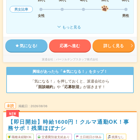
男女比率
女性
男性
もっと見る
気になる!
応募へ進む
詳しく見る
派遣会社
パーソルテンプスタッフ株式会社
興味があったら「★気になる！」をタップ！
「気になる！」を押しておくと、派遣会社から
「面談確約」
や
「応募歓迎」
が届きます！
未読
掲載日
2026/08/06
NEW
【即日開始】時給1600円！クルマ通勤OK！事
務サポ！残業ほぼナシ
職種未経験OK
交通費別途支給あり
土日祝日が休み
残業なし