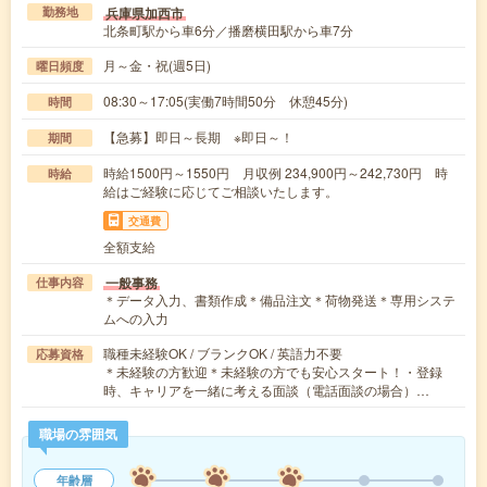
兵庫県加西市
勤務地
北条町駅から車6分／播磨横田駅から車7分
月～金・祝(週5日)
曜日頻度
08:30～17:05(実働7時間50分 休憩45分)
時間
【急募】即日～長期 ※即日～！
期間
時給1500円～1550円 月収例 234,900円～242,730円 時
時給
給はご経験に応じてご相談いたします。
交通費
全額支給
一般事務
仕事内容
＊データ入力、書類作成＊備品注文＊荷物発送＊専用システ
ムへの入力
職種未経験OK / ブランクOK / 英語力不要
応募資格
＊未経験の方歓迎＊未経験の方でも安心スタート！・登録
時、キャリアを一緒に考える面談（電話面談の場合）…
職場の雰囲気
年齢層