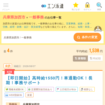
メニュー
気になる!
ログイン
検索
兵庫県加西市
×
一般事務
のお仕事一覧
加西市の派遣のお仕事情報です。一般事務のお仕事の他に、
営業事務
、
総務・人事・
労務
、
経理・財務・会計・英文経理
などを取り揃えています。さらに、
短期
・
単発
な
どの期間や、
職種未経験OK
などのこだわり条件で絞り込んでいただけます。職種辞
典：
一般事務のお仕事とは？とは？
条件の変更
兵庫県加西市 / 一般事務
4
1,538
全
件
平均時給:
円
時給順
新着順
未読
掲載日
2026/08/07
NEW
【即日開始】高時給1550円！車通勤OK！長
期！事務サポート
職種未経験OK
交通費別途支給あり
土日祝日が休み
残業なし
WEB登録OK
派遣
兵庫県加西市
勤務地