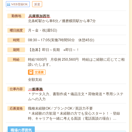
WEB登録OK
派遣
兵庫県加西市
勤務地
北条町駅から車6分／播磨横田駅から車7分
月～金・祝(週5日)
曜日頻度
08:30～17:05(実働7時間50分 休憩45分)
時間
【急募】即日～長期 ※即日～！
期間
時給1600円 月収例 250,560円 時給はご経験に応じてご相
時給
談いたします。
交通費
全額支給
一般事務
仕事内容
＊データ入力、書類作成＊備品注文＊荷物発送＊専用システ
ムへの入力
職種未経験OK / ブランクOK / 英語力不要
応募資格
＊未経験の方歓迎＊未経験の方でも安心スタート！・登録
時、キャリアを一緒に考える面談（電話面談の場合）…
職場の雰囲気