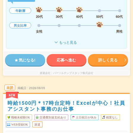
年齢層
20代
30代
40代
50代
60代
男女比率
女性
男性
もっと見る
気になる!
応募へ進む
詳しく見る
派遣会社
パーソルテンプスタッフ株式会社
未読
掲載日
2026/08/05
NEW
時給1500円＊17時台定時！Excelが中心！社員
アシスタント事務のお仕事
職種未経験OK
交通費別途支給あり
土日祝日が休み
残業なし
WEB登録OK
派遣