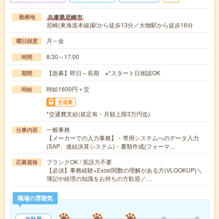
兵庫県尼崎市
勤務地
尼崎(東海道本線)駅から徒歩13分／大物駅から徒歩16分
月～金
曜日頻度
8:30～17:00
時間
【急募】即日～長期 ※*スタート日相談OK
期間
時給1600円＋交
時給
交通費
*交通費支給(規定有・月額上限3万円迄)
一般事務
仕事内容
【メーカーでの入力事務】・専用システムへのデータ入力
(SAP、連結決算システム)・書類作成(フォーマ…
ブランクOK / 英語力不要
応募資格
【必須】事務経験+Excel関数の理解がある方(VLOOKUP)＼
簿記や経理の知識をお持ちの方歓迎／…
職場の雰囲気
年齢層