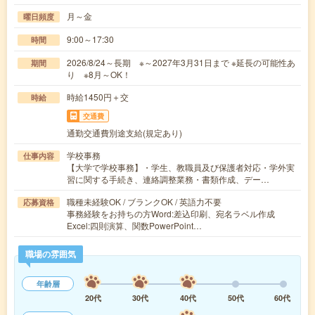
月～金
曜日頻度
9:00～17:30
時間
2026/8/24～長期 ※～2027年3月31日まで ※延長の可能性あ
期間
り ※8月～OK！
時給1450円＋交
時給
交通費
通勤交通費別途支給(規定あり)
学校事務
仕事内容
【大学で学校事務】・学生、教職員及び保護者対応・学外実
習に関する手続き、連絡調整業務・書類作成、デー…
職種未経験OK / ブランクOK / 英語力不要
応募資格
事務経験をお持ちの方Word:差込印刷、宛名ラベル作成
Excel:四則演算、関数PowerPoint…
職場の雰囲気
年齢層
20代
30代
40代
50代
60代