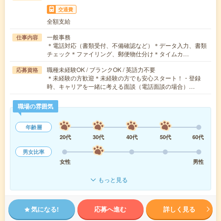
交通費
全額支給
一般事務
仕事内容
＊電話対応（書類受付、不備確認など）＊データ入力、書類
チェック＊ファイリング、郵便物仕分け＊タイムカ…
職種未経験OK / ブランクOK / 英語力不要
応募資格
＊未経験の方歓迎＊未経験の方でも安心スタート！・登録
時、キャリアを一緒に考える面談（電話面談の場合）…
職場の雰囲気
年齢層
20代
30代
40代
50代
60代
男女比率
女性
男性
もっと見る
気になる!
応募へ進む
詳しく見る