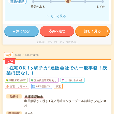
職場の様子
活気がある
しずか
もっと見る
気になる!
応募へ進む
詳しく見る
派遣会社
マンパワーグループ株式会社
未読
掲載日
2026/08/06
NEW
<在宅OK！>駅チカ*通販会社での一般事務！残
業ほぼなし！
職種未経験OK
交通費別途支給あり
土日祝日が休み
在宅・リモート
WEB登録OK
派遣
兵庫県尼崎市
勤務地
出屋敷駅から徒歩1分／尼崎センタープール前駅から徒歩10
分
月～金
曜日頻度