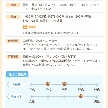
即日～長期（3ヵ月以上） ※急募 ○9月～、10月～スター
期間
トもご相談ください♪
1,600円【月収例】約278,000円（時給1,600円×実働
時給
8.00h×21日+残業5h）+交通費
交通費
○通勤交通費の支給あり（当社規定による）
OA事務・OAオペレーター
仕事内容
大手グループコールセンターで、データ集計をお願いしま
す。30分ごとに問い合わせの対応状況を確認し、集…
職種未経験OK / ブランクOK / 英語力不要
応募資格
●未経験OK！●Excel：VLOOKUP関数・ピボットテーブルを
使用した集計経験がある方少しでもご…
職場の雰囲気
年齢層
20代
30代
40代
50代
60代
男女比率
女性
男性