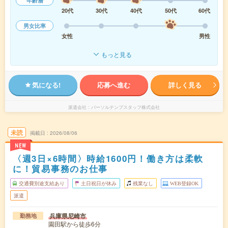
年齢層
20代
30代
40代
50代
60代
男女比率
女性
男性
もっと見る
気になる!
応募へ進む
詳しく見る
派遣会社
パーソルテンプスタッフ株式会社
未読
掲載日
2026/08/06
NEW
〈週3日×6時間〉時給1600円！働き方は柔軟
に！貿易事務のお仕事
交通費別途支給あり
土日祝日が休み
残業なし
WEB登録OK
派遣
兵庫県尼崎市
勤務地
園田駅から徒歩6分