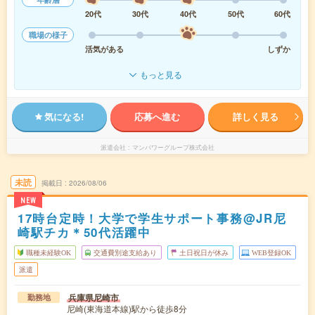
20代
30代
40代
50代
60代
職場の様子
活気がある
しずか
もっと見る
気になる!
応募へ進む
詳しく見る
派遣会社
マンパワーグループ株式会社
未読
掲載日
2026/08/06
NEW
17時台定時！大学で学生サポート事務@JR尼
崎駅チカ＊50代活躍中
職種未経験OK
交通費別途支給あり
土日祝日が休み
WEB登録OK
派遣
兵庫県尼崎市
勤務地
尼崎(東海道本線)駅から徒歩8分