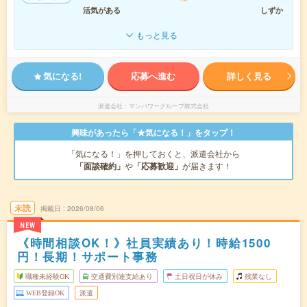
活気がある
しずか
もっと見る
気になる!
応募へ進む
詳しく見る
派遣会社
マンパワーグループ株式会社
興味があったら「★気になる！」をタップ！
「気になる！」を押しておくと、派遣会社から
「面談確約」
や
「応募歓迎」
が届きます！
未読
掲載日
2026/08/06
NEW
《時間相談OK！》社員実績あり！時給1500
円！長期！サポート事務
職種未経験OK
交通費別途支給あり
土日祝日が休み
残業なし
WEB登録OK
派遣