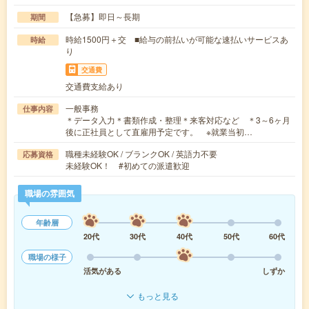
【急募】即日～長期
期間
時給1500円＋交 ■給与の前払いが可能な速払いサービスあ
時給
り
交通費
交通費支給あり
一般事務
仕事内容
＊データ入力＊書類作成・整理＊来客対応など ＊3～6ヶ月
後に正社員として直雇用予定です。 ※就業当初…
職種未経験OK / ブランクOK / 英語力不要
応募資格
未経験OK！ #初めての派遣歓迎
職場の雰囲気
年齢層
20代
30代
40代
50代
60代
職場の様子
活気がある
しずか
もっと見る