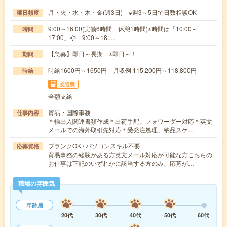
月・火・水・木・金(週3日) ※週3～5日で日数相談OK
曜日頻度
9:00～16:00(実働6時間 休憩1時間)※時間は「10:00～
時間
17:00」や「9:00～18:…
【急募】即日～長期 ※即日～！
期間
時給1600円～1650円 月収例 115,200円～118,800円
時給
交通費
全額支給
貿易・国際事務
仕事内容
＊輸出入関連書類作成＊出荷手配、フォワーダー対応＊英文
メールでの海外取引先対応＊受発注処理、納品スケ…
ブランクOK / パソコンスキル不要
応募資格
貿易事務の経験がある方英文メール対応が可能な方こちらの
お仕事は下記のいずれかに該当する方のみ、応募が…
職場の雰囲気
年齢層
20代
30代
40代
50代
60代