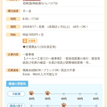
尼崎(阪神線)駅からバス7分
月～金
曜日頻度
8:30～17:00
時間
2026/8/17～長期 ※長期(2ヶ月以上) ※8月～OK！
期間
時給1650円＋交
時給
交通費
◆交通費あり(当社規定有)
一般事務
仕事内容
【メーカー工場での一般事務】・製造指図書の発行・製造実
績及び在庫の確認・生産計画及び調整補助業務・売…
職種未経験OK / ブランクOK / 英語力不要
応募資格
Excel、Word:入力可能な方
職場の雰囲気
年齢層
20代
30代
40代
50代
60代
職場の様子