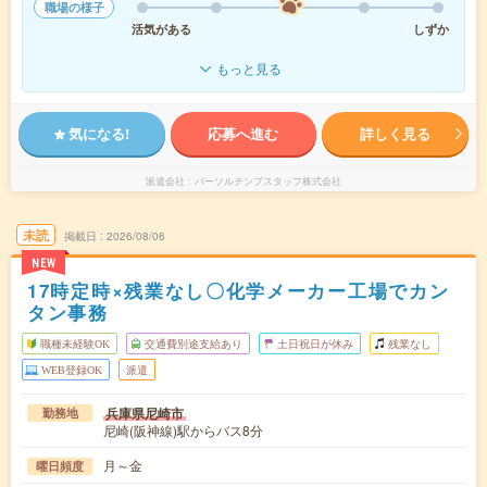
職場の様子
活気がある
しずか
もっと見る
気になる!
応募へ進む
詳しく見る
派遣会社
パーソルテンプスタッフ株式会社
未読
掲載日
2026/08/06
NEW
17時定時×残業なし〇化学メーカー工場でカン
タン事務
職種未経験OK
交通費別途支給あり
土日祝日が休み
残業なし
WEB登録OK
派遣
兵庫県尼崎市
勤務地
尼崎(阪神線)駅からバス8分
月～金
曜日頻度