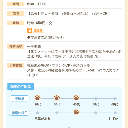
8:30～17:00
時間
【急募】即日～長期 ※長期(2ヶ月以上) ※8月～OK！
期間
時給1650円＋交
時給
交通費
◆交通費支給(規定あり)
一般事務
仕事内容
【化学メーカーにて一般事務】請求書処理製品出荷手続き(運
送送り状、荷札作成等)データ入力受付業務(来…
職種未経験OK / ブランクOK / 英語力不要
応募資格
来客・電話応対経験者をお持ちの方・Excel、Word入力でき
ればOK
職場の雰囲気
年齢層
20代
30代
40代
50代
60代
職場の様子
活気がある
しずか