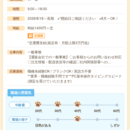
9:00～18:00
時間
2026/8/18～長期 ※*開始日ご相談ください ※8月～OK！
期間
時給1400円＋交
時給
交通費
*交通費支給(規定有・月額上限3万円迄)
一般事務
仕事内容
【通販会社での一般事務】〇お客様からのお問い合わせ対応
〇注文情報・配送状況等の確認〇社内関係部署への…
職種未経験OK / ブランクOK / 英語力不要
応募資格
**業界・職種経験不問です**PC基本操作タイピングスピード
(測定を受けていただきます)
職場の雰囲気
年齢層
20代
30代
40代
50代
60代
職場の様子
活気がある
しずか