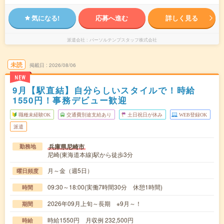
気になる!
応募へ進む
詳しく見る
派遣会社
パーソルテンプスタッフ株式会社
未読
掲載日
2026/08/06
NEW
9月【駅直結】自分らしいスタイルで！時給
1550円！事務デビュー歓迎
職種未経験OK
交通費別途支給あり
土日祝日が休み
WEB登録OK
派遣
兵庫県尼崎市
勤務地
尼崎(東海道本線)駅から徒歩3分
月～金（週5日）
曜日頻度
09:30～18:00(実働7時間30分 休憩1時間)
時間
2026年09月上旬～長期 ※9月～！
期間
時給1550円 月収例 232,500円
時給