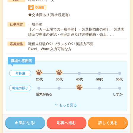
交通費
◆交通費あり(当社規定有)
一般事務
仕事内容
【メーカー工場での一般事務】・製造指図書の発行・製造実
績及び在庫の確認・生産計画及び調整補助・売上、…
職種未経験OK / ブランクOK / 英語力不要
応募資格
Excel、Word:入力可能な方
職場の雰囲気
年齢層
20代
30代
40代
50代
60代
職場の様子
活気がある
しずか
もっと見る
気になる!
応募へ進む
詳しく見る