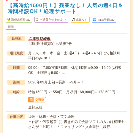
【高時給1500円！】残業なし！人気の週4日＆
時間相談OK＊経理サポート
職種未経験OK
交通費別途支給あり
残業なし
WEB登録OK
派遣
兵庫県尼崎市
勤務地
尼崎(阪神線)駅から徒歩7分
月・火・水・木・金・土(週4日) ※週4～4.5日にて相談可！
曜日頻度
平日のみOK！
09:00～17:00(実働7時間 休憩1時間)※9:00～16:00も相談
時間
OK！土曜日は9:00～…
2026年09月上旬～長期 ※9月～！
期間
時給1500円～1550円 月収例 168,000円～173,600円
時給
交通費
全額支給
経理・財務・会計・英文経理
仕事内容
＊仕訳・伝票起票（手書きのみで会計ソフトの入力は税理士
さんがご対応！）＊ファイリング＊入金業務（銀行…