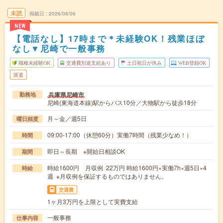
未読
掲載日
2026/08/06
NEW
【電話なし】17時まで＊未経験OK！残業ほぼ
なし▼尼崎で一般事務
職種未経験OK
交通費別途支給あり
土日祝日が休み
WEB登録OK
派遣
兵庫県尼崎市
勤務地
尼崎(東海道本線)駅からバス10分／大物駅から徒歩18分
月～金／週5日
曜日頻度
09:00-17:00（休憩60分）実働7時間（残業少なめ！）
時間
即日～長期 ※開始日相談OK
期間
時給1600円 月収例 22万円 時給1600円×実働7h×週5日×4
時給
週 ※月収例を保証するものではありません。
交通費
1ヶ月3万円を上限として実費支給
一般事務
仕事内容