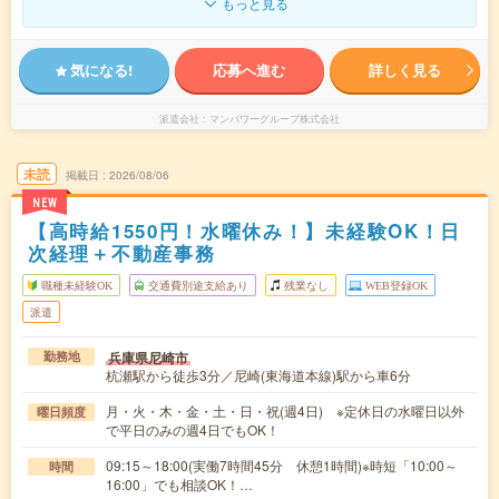
もっと見る
気になる!
応募へ進む
詳しく見る
派遣会社
マンパワーグループ株式会社
未読
掲載日
2026/08/06
NEW
【高時給1550円！水曜休み！】未経験OK！日
次経理＋不動産事務
職種未経験OK
交通費別途支給あり
残業なし
WEB登録OK
派遣
兵庫県尼崎市
勤務地
杭瀬駅から徒歩3分／尼崎(東海道本線)駅から車6分
月・火・木・金・土・日・祝(週4日) ※定休日の水曜日以外
曜日頻度
で平日のみの週4日でもOK！
09:15～18:00(実働7時間45分 休憩1時間)※時短「10:00～
時間
16:00」でも相談OK！…