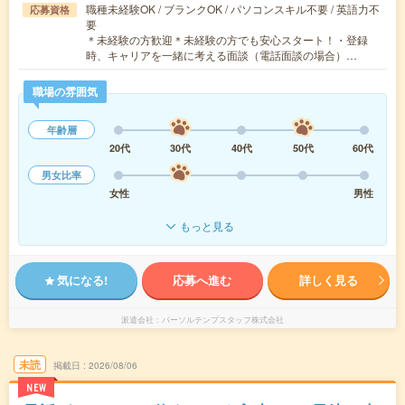
職種未経験OK / ブランクOK / パソコンスキル不要 / 英語力不
応募資格
要
＊未経験の方歓迎＊未経験の方でも安心スタート！・登録
時、キャリアを一緒に考える面談（電話面談の場合）…
職場の雰囲気
年齢層
20代
30代
40代
50代
60代
男女比率
女性
男性
もっと見る
気になる!
応募へ進む
詳しく見る
派遣会社
パーソルテンプスタッフ株式会社
未読
掲載日
2026/08/06
NEW