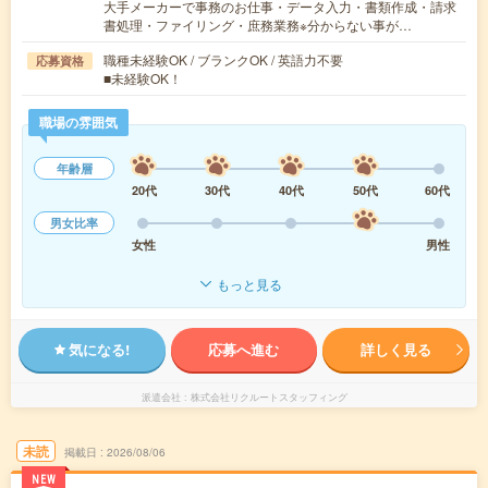
大手メーカーで事務のお仕事・データ入力・書類作成・請求
書処理・ファイリング・庶務業務※分からない事が…
職種未経験OK / ブランクOK / 英語力不要
応募資格
■未経験OK！
職場の雰囲気
年齢層
20代
30代
40代
50代
60代
男女比率
女性
男性
もっと見る
気になる!
応募へ進む
詳しく見る
派遣会社
株式会社リクルートスタッフィング
未読
掲載日
2026/08/06
NEW