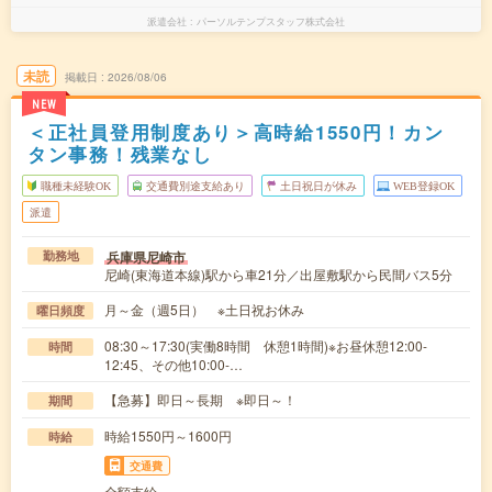
派遣会社
パーソルテンプスタッフ株式会社
未読
掲載日
2026/08/06
NEW
＜正社員登用制度あり＞高時給1550円！カン
タン事務！残業なし
職種未経験OK
交通費別途支給あり
土日祝日が休み
WEB登録OK
派遣
兵庫県尼崎市
勤務地
尼崎(東海道本線)駅から車21分／出屋敷駅から民間バス5分
月～金（週5日） ※土日祝お休み
曜日頻度
08:30～17:30(実働8時間 休憩1時間)※お昼休憩12:00-
時間
12:45、その他10:00-…
【急募】即日～長期 ※即日～！
期間
時給1550円～1600円
時給
交通費
全額支給