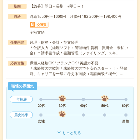
【急募】即日～長期 ※即日～！
期間
時給1550円～1600円 月収例 192,200円～198,400円
時給
交通費
全額支給
経理・財務・会計・英文経理
仕事内容
＊仕訳入力（経理ソフト：管理物件 賃料・買掛金・未払い
金）＊請求書作成＊書類管理（ファイリング、スキ…
職種未経験OK / ブランクOK / 英語力不要
応募資格
＊未経験の方歓迎＊未経験の方でも安心スタート！・登録
時、キャリアを一緒に考える面談（電話面談の場合）…
職場の雰囲気
年齢層
20代
30代
40代
50代
60代
男女比率
女性
男性
もっと見る