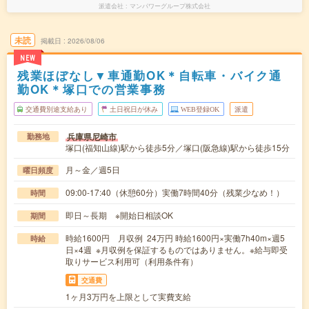
派遣会社
マンパワーグループ株式会社
未読
掲載日
2026/08/06
NEW
残業ほぼなし▼車通勤OK＊自転車・バイク通
勤OK＊塚口での営業事務
交通費別途支給あり
土日祝日が休み
WEB登録OK
派遣
兵庫県尼崎市
勤務地
塚口(福知山線)駅から徒歩5分／塚口(阪急線)駅から徒歩15分
月～金／週5日
曜日頻度
09:00-17:40（休憩60分）実働7時間40分（残業少なめ！）
時間
即日～長期 ※開始日相談OK
期間
時給1600円 月収例 24万円 時給1600円×実働7h40m×週5
時給
日×4週 ※月収例を保証するものではありません。※給与即受
取りサービス利用可（利用条件有）
交通費
1ヶ月3万円を上限として実費支給