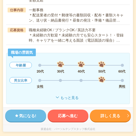
一般事務
仕事内容
＊配送業者の受付＊郵便等の書類回収・配布＊書類スキャ
ン、送り状・納品書発行＊昼食の発注・準備＊備品管…
職種未経験OK / ブランクOK / 英語力不要
応募資格
＊未経験の方歓迎＊未経験の方でも安心スタート！・登録
時、キャリアを一緒に考える面談（電話面談の場合）…
職場の雰囲気
年齢層
20代
30代
40代
50代
60代
男女比率
女性
男性
もっと見る
気になる!
応募へ進む
詳しく見る
派遣会社
パーソルテンプスタッフ株式会社