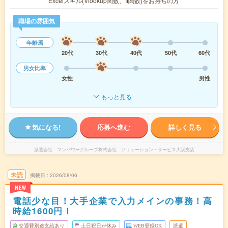
Excelスキル(Vlookup関数、If関数)をお持ちの方
職場の雰囲気
年齢層
20代
30代
40代
50代
60代
男女比率
女性
男性
もっと見る
気になる!
応募へ進む
詳しく見る
派遣会社
マンパワーグループ株式会社 ソリューション・サービス大阪支店
未読
掲載日
2026/08/06
NEW
電話少な目！大手企業で入力メインの事務！高
時給1600円！
交通費別途支給あり
土日祝日が休み
WEB登録OK
派遣