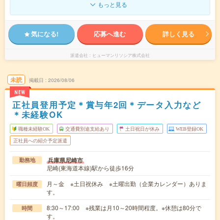
もっと見る
気になる!
応募へ進む
詳しく見る
派遣会社
ヒューマンリソシア株式会社
未読
掲載日
2026/08/06
NEW
正社員登用予定＊賞与年2回＊データ入力など
＊未経験OK
職種未経験OK
交通費別途支給あり
土日祝日が休み
WEB登録OK
正社員への紹介予定派遣
兵庫県尼崎市
勤務地
尼崎(東海道本線)駅から徒歩16分
月～金 ※土日祝休み ※土曜出勤（企業カレンダー）ありま
曜日頻度
す。
8:30～17:00 ※残業は月10～20時間程度。※休憩は80分で
時間
す。