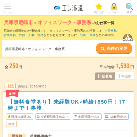
メニュー
気になる!
ログイン
検索
兵庫県尼崎市
×
オフィスワーク・事務系
のお仕事一覧
尼崎市の派遣のお仕事情報です。オフィスワーク・事務系のお仕事には、
一般事務
、
営業事務
、
総務・人事・労務
などがあります。さらに、
短期
・
単発
などの期間や、
職
種未経験OK
などのこだわり条件で絞り込んでいただけます。
条件の変更
兵庫県尼崎市 / オフィスワーク・事務系
250
1,530
全
件
平均時給:
円
時給順
新着順
未読
掲載日
2026/08/06
NEW
【無料食堂あり】未経験OK×時給1650円！17
時まで！事務
職種未経験OK
交通費別途支給あり
土日祝日が休み
WEB登録OK
派遣
兵庫県尼崎市
勤務地