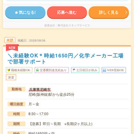
気になる!
応募へ進む
詳しく見る
派遣会社
株式会社スタッフサービス
未読
掲載日
2026/08/06
NEW
＼未経験OK＊時給1650円／化学メーカー工場
で部署サポート
職種未経験OK
交通費別途支給あり
土日祝日が休み
WEB登録OK
派遣
兵庫県尼崎市
勤務地
尼崎(阪神線)駅から徒歩25分
月～金
曜日頻度
8:30～17:00
時間
【急募】即日～長期 ※長期(2ヶ月以上)
期間
時給1650円＋交
時給