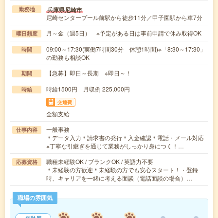
兵庫県尼崎市
勤務地
尼崎センタープール前駅から徒歩11分／甲子園駅から車7分
月～金（週5日） ※予定がある日は事前申請で休み取得OK
曜日頻度
09:00～17:30(実働7時間30分 休憩1時間)※「8:30～17:30」
時間
の勤務も相談OK
【急募】即日～長期 ※即日～！
期間
時給1500円 月収例 225,000円
時給
交通費
全額支給
一般事務
仕事内容
＊データ入力＊請求書の発行＊入金確認＊電話・メール対応
※丁寧な引継ぎを通じて業務がしっかり身につく！…
職種未経験OK / ブランクOK / 英語力不要
応募資格
＊未経験の方歓迎＊未経験の方でも安心スタート！・登録
時、キャリアを一緒に考える面談（電話面談の場合）…
職場の雰囲気