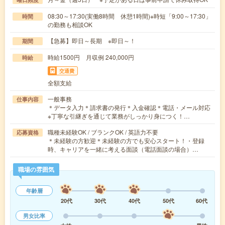
08:30～17:30(実働8時間 休憩1時間)※時短「9:00～17:30」
時間
の勤務も相談OK
【急募】即日～長期 ※即日～！
期間
時給1500円 月収例 240,000円
時給
交通費
全額支給
一般事務
仕事内容
＊データ入力＊請求書の発行＊入金確認＊電話・メール対応
※丁寧な引継ぎを通じて業務がしっかり身につく！…
職種未経験OK / ブランクOK / 英語力不要
応募資格
＊未経験の方歓迎＊未経験の方でも安心スタート！・登録
時、キャリアを一緒に考える面談（電話面談の場合）…
職場の雰囲気
年齢層
20代
30代
40代
50代
60代
男女比率