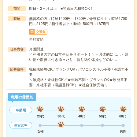
即日～2ヶ月以上 ■開始日の相談OK！
期間
無資格の方：時給1400円～1750円 / 介護福祉士：時給1700
時給
円～2125円 / 初任者以上：時給1500円～1875円
交通費
全額支給
介護関連
仕事内容
／利用者の方の日常生活をサポート！＼▽具体的には…・買
い物や散歩に付き添ったり・折り紙や体操などのレ…
職種未経験OK / ブランクOK / パソコンスキル不要 / 英語力不
応募資格
要
＼無資格＊未経験OK／★年齢不問・ブランクOK★履歴書不
要・来社不要（電話登録OK）★社会保険完備＼…
職場の雰囲気
年齢層
20代
30代
40代
50代
60代
男女比率
女性
男性