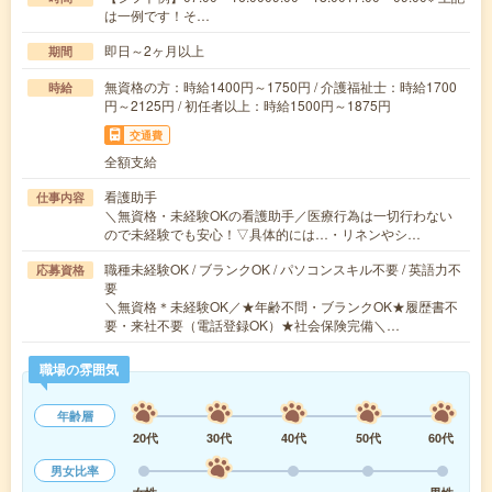
は一例です！そ…
即日～2ヶ月以上
期間
無資格の方：時給1400円～1750円 / 介護福祉士：時給1700
時給
円～2125円 / 初任者以上：時給1500円～1875円
交通費
全額支給
看護助手
仕事内容
＼無資格・未経験OKの看護助手／医療行為は一切行わない
ので未経験でも安心！▽具体的には…・リネンやシ…
職種未経験OK / ブランクOK / パソコンスキル不要 / 英語力不
応募資格
要
＼無資格＊未経験OK／★年齢不問・ブランクOK★履歴書不
要・来社不要（電話登録OK）★社会保険完備＼…
職場の雰囲気
年齢層
20代
30代
40代
50代
60代
男女比率