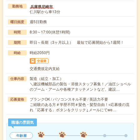
兵庫県尼崎市
勤務地
仁川駅から車13分
週5日勤務
曜日頻度
8:30～17:00(休憩1時間)
時間
即日～長期（3ヶ月以上） 最短で応募開始から1週間！
期間
時給2050円
時給
交通費
交通費規定内支給
製造（組立・加工）
仕事内容
＼建設機械部品の製缶・溶接スタッフ募集！／油圧ショベル
のブーム・アームや各種アタッチメントなど、建設…
ブランクOK / パソコンスキル不要 / 英語力不要
応募資格
ご経験のある方＃学歴不問＃髪色・髪型自由！○応募後の流
れ「応募する」ボタンをクリック↓メールにてwe…
職場の雰囲気
年齢層