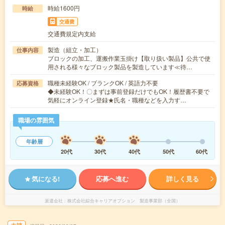
時給1600円
時給
交通費
交通費規定内支給
製造（組立・加工）
仕事内容
ブロックの加工、運搬作業玉掛け【取り扱い製品】公共で使
用される様々なブロック製品を製造しています≪待…
職種未経験OK / ブランクOK / 英語力不要
応募資格
◆未経験OK！〇まずは事前登録だけでもOK！履歴書不要で
気軽にオンライン登録★氏名・職種などを入力す…
職場の雰囲気
年齢層
20代
30代
40代
50代
60代
気になる!
応募へ進む
詳しく見る
派遣会社
株式会社綜合キャリアオプション 製造事業部（全国）