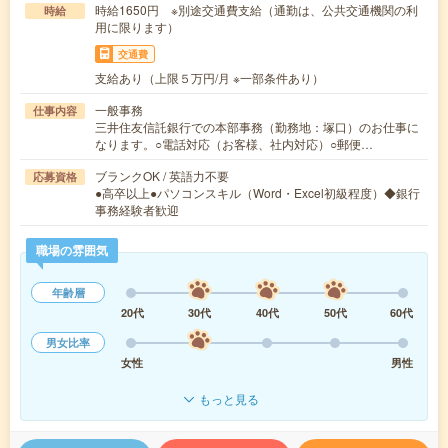
時給1650円 ※別途交通費支給（通勤は、公共交通機関の利
時給
用に限ります）
交通費
支給あり（上限５万円/月 ※一部条件あり）
一般事務
仕事内容
三井住友信託銀行での本部事務（勤務地：塚口）のお仕事に
なります。○電話対応（お客様、社内対応）○郵便…
ブランクOK / 英語力不要
応募資格
●高卒以上●パソコンスキル（Word・Excel初級程度）◆銀行
事務経験者歓迎
職場の雰囲気
年齢層
20代
30代
40代
50代
60代
男女比率
女性
男性
もっと見る