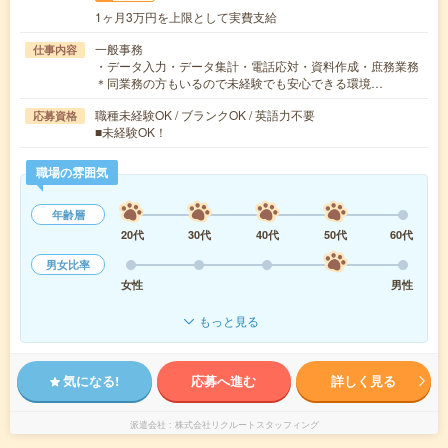
1ヶ月3万円を上限として実費支給
一般事務
仕事内容
・データ入力・データ集計・電話応対・資料作成・庶務業務
＊同業務の方もいるので未経験でも安心できる環境…
職種未経験OK / ブランクOK / 英語力不要
応募資格
■未経験OK！
職場の雰囲気
年齢層
20代
30代
40代
50代
60代
男女比率
女性
男性
もっと見る
気になる!
応募へ進む
詳しく見る
派遣会社
株式会社リクルートスタッフィング