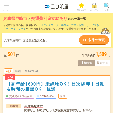
メニュー
気になる!
ログイン
検索
兵庫県尼崎市
×
交通費別途支給あり
のお仕事一覧
尼崎市の派遣のお仕事情報です。
オフィスワーク・事務系
、
営業・販売・サービス系
、
クリエイティブ系
などのお仕事を取り揃えています。交通費別途支給ありの条件の
他に、
職種未経験OK
、
友だちと一緒の応募OK
、
週4日勤務
などのこだわり条件も取り
揃えています。
条件の変更
兵庫県尼崎市 / 交通費別途支給あり
501
1,509
全
件
平均時給:
円
時給順
新着順
未読
掲載日
2026/08/07
NEW
【高時給1600円】未経験OK！日次経理！日数
＆時間の相談OK！杭瀬
交通費別途支給あり
WEB登録OK
派遣
兵庫県尼崎市
勤務地
杭瀬駅から徒歩3分／尼崎(東海道本線)駅から車6分