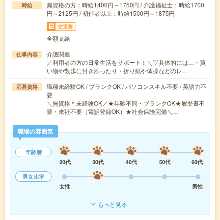
無資格の方：時給1400円～1750円 / 介護福祉士：時給1700
時給
円～2125円 / 初任者以上：時給1500円～1875円
交通費
全額支給
介護関連
仕事内容
／利用者の方の日常生活をサポート！＼▽具体的には…・買
い物や散歩に付き添ったり・折り紙や体操などのレ…
職種未経験OK / ブランクOK / パソコンスキル不要 / 英語力不
応募資格
要
＼無資格＊未経験OK／★年齢不問・ブランクOK★履歴書不
要・来社不要（電話登録OK）★社会保険完備＼…
職場の雰囲気
年齢層
20代
30代
40代
50代
60代
男女比率
女性
男性
もっと見る