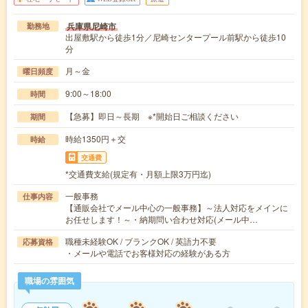
兵庫県尼崎市
勤務地
出屋敷駅から徒歩1分／尼崎センタープール前駅から徒歩10
分
月～金
曜日頻度
9:00～18:00
時間
【急募】即日～長期 ※*開始日ご相談ください
期間
時給1350円＋交
時給
交通費
*交通費支給(規定有・月額上限3万円迄)
一般事務
仕事内容
【通販会社でメール中心の一般事務】～法人対応をメインに
お任せします！～・納期問い合わせ対応(メール中…
職種未経験OK / ブランクOK / 英語力不要
応募資格
・メールや電話でお客様対応の経験がある方
職場の雰囲気