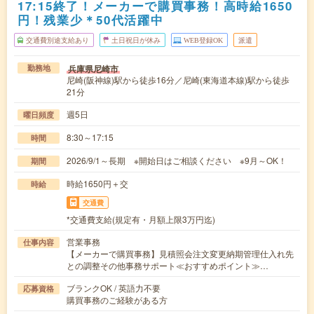
17:15終了！メーカーで購買事務！高時給1650
円！残業少＊50代活躍中
交通費別途支給あり
土日祝日が休み
WEB登録OK
派遣
兵庫県尼崎市
勤務地
尼崎(阪神線)駅から徒歩16分／尼崎(東海道本線)駅から徒歩
21分
週5日
曜日頻度
8:30～17:15
時間
2026/9/1～長期 ※開始日はご相談ください ※9月～OK！
期間
時給1650円＋交
時給
交通費
*交通費支給(規定有・月額上限3万円迄)
営業事務
仕事内容
【メーカーで購買事務】見積照会注文変更納期管理仕入れ先
との調整その他事務サポート≪おすすめポイント≫…
ブランクOK / 英語力不要
応募資格
購買事務のご経験がある方