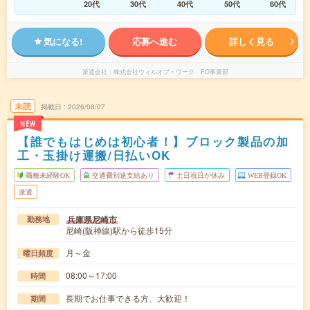
20代
30代
40代
50代
60代
気になる!
応募へ進む
詳しく見る
派遣会社
株式会社ウィルオブ・ワーク FO事業部
未読
掲載日
2026/08/07
NEW
【誰でもはじめは初心者！】ブロック製品の加
工・玉掛け運搬/日払いOK
職種未経験OK
交通費別途支給あり
土日祝日が休み
WEB登録OK
派遣
兵庫県尼崎市
勤務地
尼崎(阪神線)駅から徒歩15分
月～金
曜日頻度
08:00～17:00
時間
長期でお仕事できる方、大歓迎！
期間