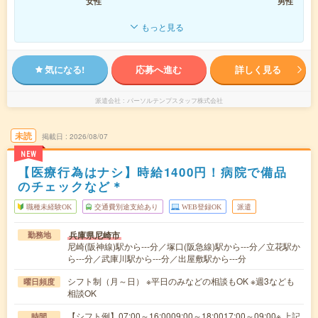
女性
男性
もっと見る
気になる!
応募へ進む
詳しく見る
派遣会社
パーソルテンプスタッフ株式会社
未読
掲載日
2026/08/07
NEW
【医療行為はナシ】時給1400円！病院で備品
のチェックなど＊
職種未経験OK
交通費別途支給あり
WEB登録OK
派遣
兵庫県尼崎市
勤務地
尼崎(阪神線)駅から---分／塚口(阪急線)駅から---分／立花駅か
ら---分／武庫川駅から---分／出屋敷駅から---分
シフト制（月～日） ※平日のみなどの相談もOK ※週3なども
曜日頻度
相談OK
【シフト例】07:00～16:0009:00～18:0017:00～09:00※ 上記
時間