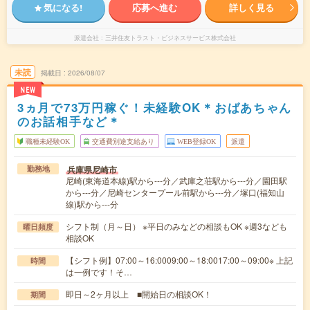
気になる!
応募へ進む
詳しく見る
派遣会社
三井住友トラスト・ビジネスサービス株式会社
未読
掲載日
2026/08/07
NEW
3ヵ月で73万円稼ぐ！未経験OK＊おばあちゃん
のお話相手など＊
職種未経験OK
交通費別途支給あり
WEB登録OK
派遣
兵庫県尼崎市
勤務地
尼崎(東海道本線)駅から---分／武庫之荘駅から---分／園田駅
から---分／尼崎センタープール前駅から---分／塚口(福知山
線)駅から---分
シフト制（月～日） ※平日のみなどの相談もOK ※週3なども
曜日頻度
相談OK
【シフト例】07:00～16:0009:00～18:0017:00～09:00※ 上記
時間
は一例です！そ…
即日～2ヶ月以上 ■開始日の相談OK！
期間