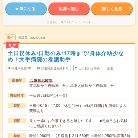
気になる!
応募へ進む
詳しく見る
派遣会社
株式会社ニッソーネット
未読
掲載日
2026/08/07
NEW
土日祝休み/日勤のみ/17時まで/身体介助少な
め！大手病院の看護助手
職種未経験OK
交通費別途支給あり
土日祝日が休み
派遣
兵庫県尼崎市
勤務地
立花駅から自転車---分／武庫之荘駅から自転車---分
平日週5日勤務(月～金)
曜日頻度
日勤 08:15～17:00（休憩45分） ※勤務時間は配属先により
時間
変動あり
長く一緒にお仕事できると嬉しいです！ ■開始日もお気軽
期間
にご相談ください！
時給1,260円 【月収例】211,680円 ＝時給1,250円×実働8時
時給