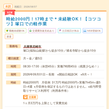
未読
掲載日
2026/08/07
NEW
時給2000円！17時まで＊未経験OK！【コツコ
ツ】塚口での軽作業
職種未経験OK
交通費別途支給あり
土日祝日が休み
WEB登録OK
派遣
兵庫県尼崎市
勤務地
塚口(福知山線)駅から徒歩10分／猪名寺駅から徒歩10分
月～金／週5日
曜日頻度
08:30-17:00（休憩45分）実働7時間45分（残業少なめ！）
時間
2026年09月01日～長期 ※開始日相談OK ※9月～！
期間
時給2000円 月収例 31万円 時給2000円×実働7h45m×週5
時給
日×4週 ※月収例を保証するものではありません。※給与即受
取りサービス利用可（利用条件有）
交通費
1ヶ月3万円を上限として実費支給