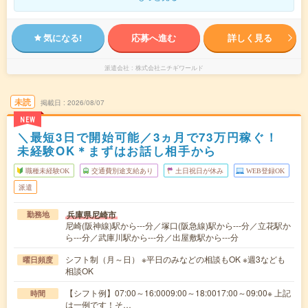
気になる!
応募へ進む
詳しく見る
派遣会社
株式会社ニチギワールド
未読
掲載日
2026/08/07
NEW
＼最短3日で開始可能／3ヵ月で73万円稼ぐ！
未経験OK＊まずはお話し相手から
職種未経験OK
交通費別途支給あり
土日祝日が休み
WEB登録OK
派遣
兵庫県尼崎市
勤務地
尼崎(阪神線)駅から---分／塚口(阪急線)駅から---分／立花駅か
ら---分／武庫川駅から---分／出屋敷駅から---分
シフト制（月～日） ※平日のみなどの相談もOK ※週3なども
曜日頻度
相談OK
【シフト例】07:00～16:0009:00～18:0017:00～09:00※ 上記
時間
は一例です！そ…