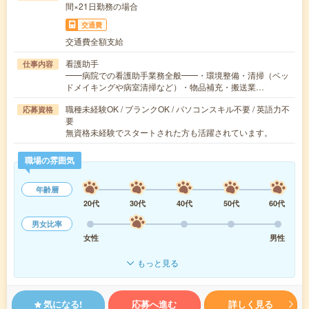
間×21日勤務の場合
交通費
交通費全額支給
看護助手
仕事内容
━━病院での看護助手業務全般━━・環境整備・清掃（ベッ
ドメイキングや病室清掃など）・物品補充・搬送業…
職種未経験OK / ブランクOK / パソコンスキル不要 / 英語力不
応募資格
要
無資格未経験でスタートされた方も活躍されています。
職場の雰囲気
年齢層
20代
30代
40代
50代
60代
男女比率
女性
男性
もっと見る
気になる!
応募へ進む
詳しく見る