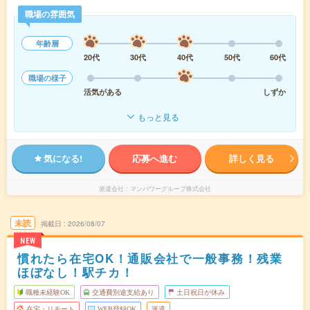
職場の雰囲気
年齢層
20代
30代
40代
50代
60代
職場の様子
活気がある
しずか
もっと見る
気になる!
応募へ進む
詳しく見る
派遣会社
マンパワーグループ株式会社
未読
掲載日
2026/08/07
NEW
慣れたら在宅OK！通販会社で一般事務！残業
ほぼなし！駅チカ！
職種未経験OK
交通費別途支給あり
土日祝日が休み
在宅・リモート
WEB登録OK
派遣