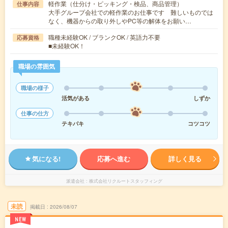
軽作業（仕分け・ピッキング・検品、商品管理）
仕事内容
大手グループ会社での軽作業のお仕事です 難しいものでは
なく、機器からの取り外しやPC等の解体をお願い…
職種未経験OK / ブランクOK / 英語力不要
応募資格
■未経験OK！
職場の雰囲気
職場の様子
活気がある
しずか
仕事の仕方
テキパキ
コツコツ
気になる!
応募へ進む
詳しく見る
派遣会社
株式会社リクルートスタッフィング
未読
掲載日
2026/08/07
NEW