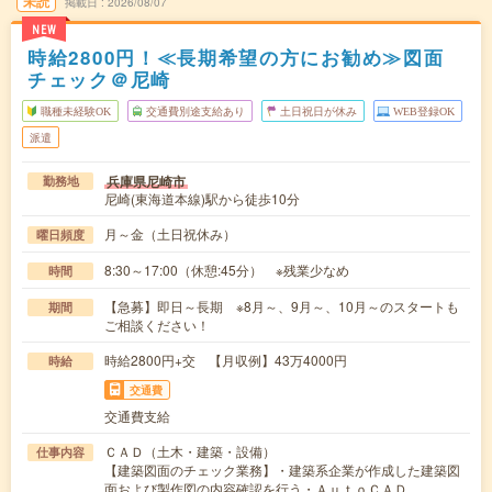
未読
掲載日
2026/08/07
NEW
時給2800円！≪長期希望の方にお勧め≫図面
チェック＠尼崎
職種未経験OK
交通費別途支給あり
土日祝日が休み
WEB登録OK
派遣
兵庫県尼崎市
勤務地
尼崎(東海道本線)駅から徒歩10分
月～金（土日祝休み）
曜日頻度
8:30～17:00（休憩:45分） ※残業少なめ
時間
【急募】即日～長期 ※8月～、9月～、10月～のスタートも
期間
ご相談ください！
時給2800円+交 【月収例】43万4000円
時給
交通費
交通費支給
ＣＡＤ（土木・建築・設備）
仕事内容
【建築図面のチェック業務】・建築系企業が作成した建築図
面および製作図の内容確認を行う・ＡｕｔｏＣＡＤ…