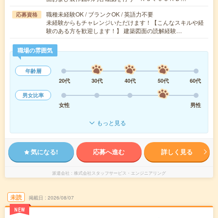
職種未経験OK / ブランクOK / 英語力不要
応募資格
未経験からもチャレンジいただけます！【こんなスキルや経
験のある方を歓迎します！】 建築図面の読解経験…
職場の雰囲気
年齢層
20代
30代
40代
50代
60代
男女比率
女性
男性
もっと見る
気になる!
応募へ進む
詳しく見る
派遣会社
株式会社スタッフサービス・エンジニアリング
未読
掲載日
2026/08/07
NEW