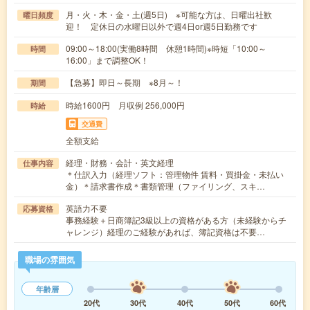
月・火・木・金・土(週5日) ※可能な方は、日曜出社歓
曜日頻度
迎！ 定休日の水曜日以外で週4日or週5日勤務です
09:00～18:00(実働8時間 休憩1時間)※時短「10:00～
時間
16:00」まで調整OK！
【急募】即日～長期 ※8月～！
期間
時給1600円 月収例 256,000円
時給
交通費
全額支給
経理・財務・会計・英文経理
仕事内容
＊仕訳入力（経理ソフト：管理物件 賃料・買掛金・未払い
金）＊請求書作成＊書類管理（ファイリング、スキ…
英語力不要
応募資格
事務経験＋日商簿記3級以上の資格がある方（未経験からチ
ャレンジ）経理のご経験があれば、簿記資格は不要…
職場の雰囲気
年齢層
20代
30代
40代
50代
60代