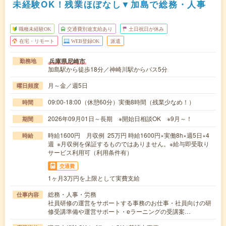
未経験OK！残業ほぼなし▼加島で総務・人事
職種未経験OK
交通費別途支給あり
土日祝日が休み
在宅・リモート
WEB登録OK
派遣
兵庫県尼崎市
勤務地
加島駅から徒歩18分／神崎川駅からバス5分
月～金／週5日
曜日頻度
09:00-18:00（休憩60分）実働8時間（残業少なめ！）
時間
2026年09月01日～長期 ※開始日相談OK ※9月～！
期間
時給1600円 月収例 25万円 時給1600円×実働8h×週5日×4
時給
週 ※月収例を保証するものではありません。※給与即受取り
サービス利用可（利用条件有）
交通費
1ヶ月3万円を上限として実費支給
総務・人事・労務
仕事内容
社員研修の運営をサポートする事務のお仕事・社員向けの研
修受講準備や運営サポート・eラーニングの受講案…