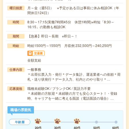
月～金（週5日） ※予定がある日は事前に休み相談OK（年
曜日頻度
間休日124日）
8:30～17:15(実働7時間45分 休憩1時間)※時短「8:30～
時間
16:15」の勤務も相談OK
【急募】即日～長期 ※即日～！
期間
時給1500円～1550円 月収例 232,500円～240,250円
時給
交通費
全額支給
一般事務
仕事内容
＊出荷伝票入力・発行＊データ集計、運送業者への依頼＊荷
札・送り状発行＊データ入力、社内とのやり取り＊…
職種未経験OK / ブランクOK / 英語力不要
応募資格
＊未経験の方歓迎＊未経験の方でも安心スタート！・登録
時、キャリアを一緒に考える面談（電話面談の場合）…
職場の雰囲気
年齢層
20代
30代
40代
50代
60代