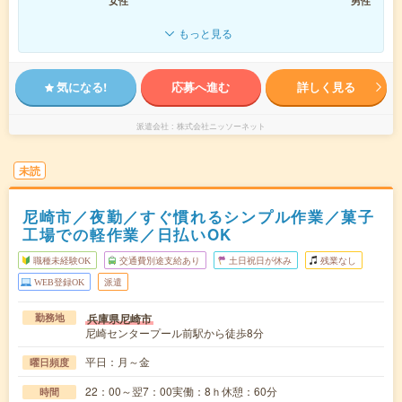
女性
男性
もっと見る
気になる!
応募へ進む
詳しく見る
派遣会社
株式会社ニッソーネット
未読
尼崎市／夜勤／すぐ慣れるシンプル作業／菓子
工場での軽作業／日払いOK
職種未経験OK
交通費別途支給あり
土日祝日が休み
残業なし
WEB登録OK
派遣
兵庫県尼崎市
勤務地
尼崎センタープール前駅から徒歩8分
平日：月～金
曜日頻度
22：00～翌7：00実働：8ｈ休憩：60分
時間