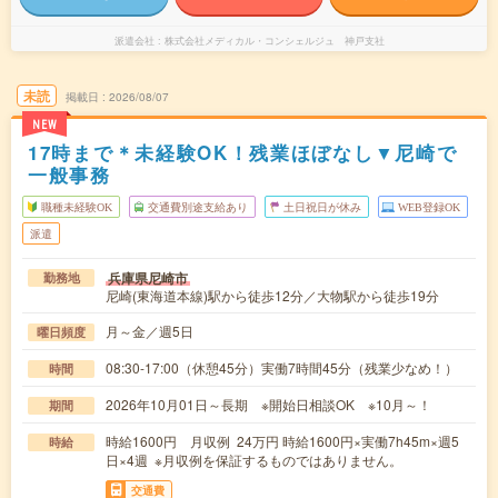
派遣会社
株式会社メディカル・コンシェルジュ 神戸支社
未読
掲載日
2026/08/07
NEW
17時まで＊未経験OK！残業ほぼなし▼尼崎で
一般事務
職種未経験OK
交通費別途支給あり
土日祝日が休み
WEB登録OK
派遣
兵庫県尼崎市
勤務地
尼崎(東海道本線)駅から徒歩12分／大物駅から徒歩19分
月～金／週5日
曜日頻度
08:30-17:00（休憩45分）実働7時間45分（残業少なめ！）
時間
2026年10月01日～長期 ※開始日相談OK ※10月～！
期間
時給1600円 月収例 24万円 時給1600円×実働7h45m×週5
時給
日×4週 ※月収例を保証するものではありません。
交通費