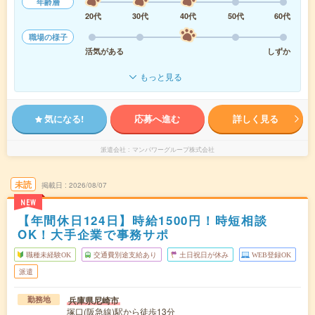
年齢層
20代
30代
40代
50代
60代
職場の様子
活気がある
しずか
もっと見る
気になる!
応募へ進む
詳しく見る
派遣会社
マンパワーグループ株式会社
未読
掲載日
2026/08/07
NEW
【年間休日124日】時給1500円！時短相談
OK！大手企業で事務サポ
職種未経験OK
交通費別途支給あり
土日祝日が休み
WEB登録OK
派遣
兵庫県尼崎市
勤務地
塚口(阪急線)駅から徒歩13分