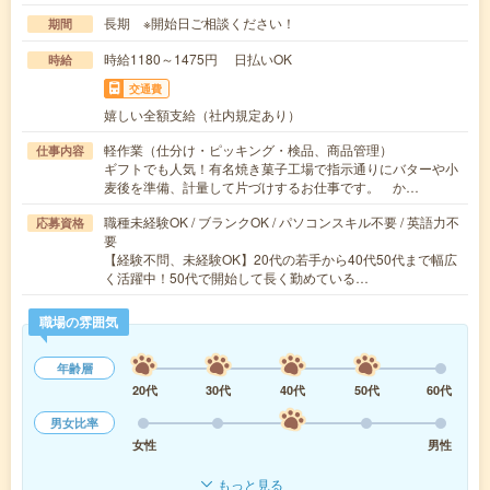
長期 ※開始日ご相談ください！
期間
時給1180～1475円 日払いOK
時給
交通費
嬉しい全額支給（社内規定あり）
軽作業（仕分け・ピッキング・検品、商品管理）
仕事内容
ギフトでも人気！有名焼き菓子工場で指示通りにバターや小
麦後を準備、計量して片づけするお仕事です。 か…
職種未経験OK / ブランクOK / パソコンスキル不要 / 英語力不
応募資格
要
【経験不問、未経験OK】20代の若手から40代50代まで幅広
く活躍中！50代で開始して長く勤めている…
職場の雰囲気
年齢層
20代
30代
40代
50代
60代
男女比率
女性
男性
もっと見る