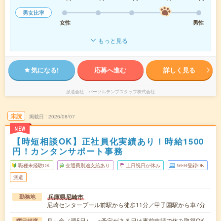
男女比率
女性
男性
もっと見る
気になる!
応募へ進む
詳しく見る
派遣会社
パーソルテンプスタッフ株式会社
未読
掲載日
2026/08/07
NEW
【時短相談OK】正社員化実績あり！時給1500
円！カンタンサポート事務
職種未経験OK
交通費別途支給あり
土日祝日が休み
WEB登録OK
派遣
兵庫県尼崎市
勤務地
尼崎センタープール前駅から徒歩11分／甲子園駅から車7分
月～金（週5日） ※予定がある日は事前申請で休み取得OK
曜日頻度