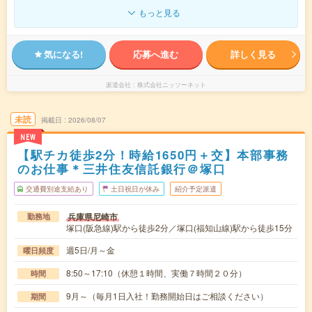
もっと見る
気になる!
応募へ進む
詳しく見る
派遣会社
株式会社ニッソーネット
未読
掲載日
2026/08/07
NEW
【駅チカ徒歩2分！時給1650円＋交】本部事務
のお仕事＊三井住友信託銀行＠塚口
交通費別途支給あり
土日祝日が休み
紹介予定派遣
兵庫県尼崎市
勤務地
塚口(阪急線)駅から徒歩2分／塚口(福知山線)駅から徒歩15分
週5日/月～金
曜日頻度
8:50～17:10（休憩１時間、実働７時間２０分）
時間
9月～（毎月1日入社！勤務開始日はご相談ください）
期間