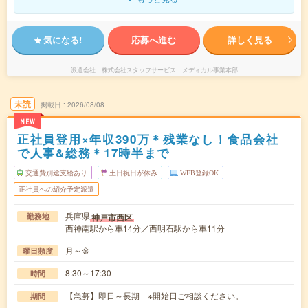
気になる!
応募へ進む
詳しく見る
派遣会社
株式会社スタッフサービス メディカル事業本部
未読
掲載日
2026/08/08
NEW
正社員登用×年収390万＊残業なし！食品会社
で人事&総務＊17時半まで
交通費別途支給あり
土日祝日が休み
WEB登録OK
正社員への紹介予定派遣
兵庫県
神戸市西区
勤務地
西神南駅から車14分／西明石駅から車11分
月～金
曜日頻度
8:30～17:30
時間
【急募】即日～長期 ※開始日ご相談ください。
期間