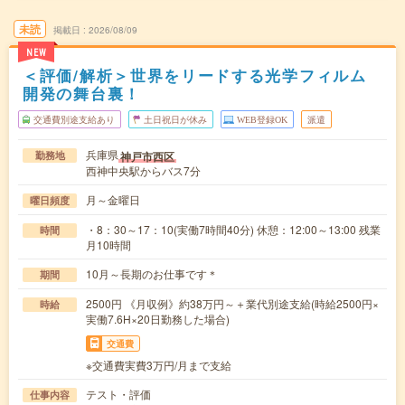
未読
掲載日
2026/08/09
NEW
＜評価/解析＞世界をリードする光学フィルム
開発の舞台裏！
交通費別途支給あり
土日祝日が休み
WEB登録OK
派遣
兵庫県
神戸市西区
勤務地
西神中央駅からバス7分
月～金曜日
曜日頻度
・8：30～17：10(実働7時間40分) 休憩：12:00～13:00 残業
時間
月10時間
10月～長期のお仕事です＊
期間
2500円 《月収例》約38万円～＋業代別途支給(時給2500円×
時給
実働7.6H×20日勤務した場合)
交通費
※交通費実費3万円/月まで支給
テスト・評価
仕事内容