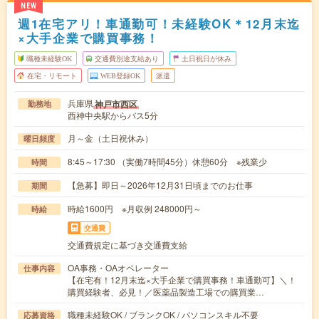
NEW
週1在宅アリ！車通勤可！未経験OK＊12月末迄
×大手企業で購買事務！
職種未経験OK
交通費別途支給あり
土日祝日が休み
在宅・リモート
WEB登録OK
派遣
兵庫県
神戸市西区
勤務地
西神中央駅からバス5分
月～金（土日祝休み）
曜日頻度
8:45～17:30 （実働7時間45分）休憩60分 ※残業少
時間
【急募】即日～2026年12月31日頃までのお仕事
期間
時給1600円 ※月収例 248000円～
時給
交通費
交通費規定に基づき交通費支給
OA事務・OAオペレーター
仕事内容
【在宅有！12月末迄×大手企業で購買事務！車通勤可】＼！
購買経験者、必見！／医薬品製造工場での購買業…
職種未経験OK / ブランクOK / パソコンスキル不要
応募資格