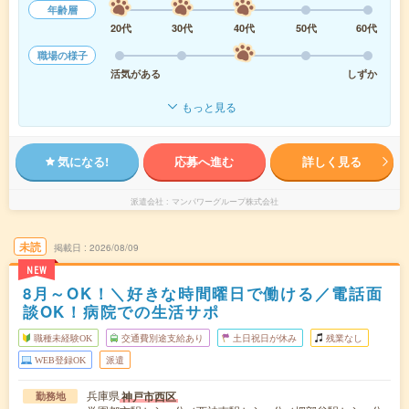
年齢層
20代
30代
40代
50代
60代
職場の様子
活気がある
しずか
もっと見る
気になる!
応募へ進む
詳しく見る
派遣会社
マンパワーグループ株式会社
未読
掲載日
2026/08/09
NEW
8月～OK！＼好きな時間曜日で働ける／電話面
談OK！病院での生活サポ
職種未経験OK
交通費別途支給あり
土日祝日が休み
残業なし
WEB登録OK
派遣
兵庫県
神戸市西区
勤務地