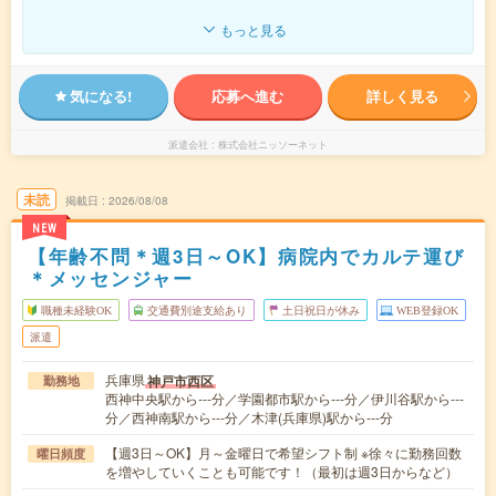
もっと見る
気になる!
応募へ進む
詳しく見る
派遣会社
株式会社ニッソーネット
未読
掲載日
2026/08/08
NEW
【年齢不問＊週3日～OK】病院内でカルテ運び
＊メッセンジャー
職種未経験OK
交通費別途支給あり
土日祝日が休み
WEB登録OK
派遣
兵庫県
神戸市西区
勤務地
西神中央駅から---分／学園都市駅から---分／伊川谷駅から---
分／西神南駅から---分／木津(兵庫県)駅から---分
【週3日～OK】月～金曜日で希望シフト制 ※徐々に勤務回数
曜日頻度
を増やしていくことも可能です！（最初は週3日からなど）