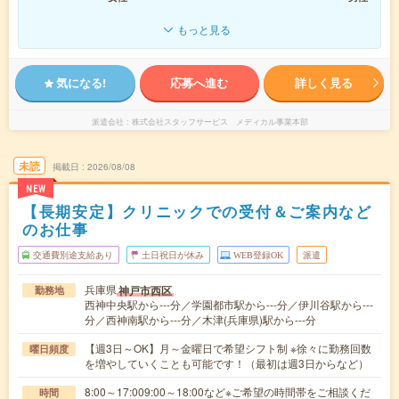
もっと見る
気になる!
応募へ進む
詳しく見る
派遣会社
株式会社スタッフサービス メディカル事業本部
未読
掲載日
2026/08/08
NEW
【長期安定】クリニックでの受付＆ご案内など
のお仕事
交通費別途支給あり
土日祝日が休み
WEB登録OK
派遣
兵庫県
神戸市西区
勤務地
西神中央駅から---分／学園都市駅から---分／伊川谷駅から---
分／西神南駅から---分／木津(兵庫県)駅から---分
【週3日～OK】月～金曜日で希望シフト制 ※徐々に勤務回数
曜日頻度
を増やしていくことも可能です！（最初は週3日からなど）
8:00～17:009:00～18:00など※ご希望の時間帯をご相談くだ
時間