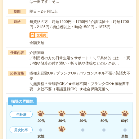
は一例です！そ…
即日～2ヶ月以上
期間
無資格の方：時給1400円～1750円 / 介護福祉士：時給1700
時給
円～2125円 / 初任者以上：時給1500円～1875円
交通費
全額支給
介護関連
仕事内容
／利用者の方の日常生活をサポート！＼▽具体的には…・買
い物や散歩の付き添い・折り紙や体操などのレク参…
職種未経験OK / ブランクOK / パソコンスキル不要 / 英語力不
応募資格
要
＼無資格＊未経験OK／★年齢不問・ブランクOK★履歴書不
要・来社不要（電話登録OK）★社会保険完備＼…
職場の雰囲気
年齢層
20代
30代
40代
50代
60代
男女比率
女性
男性