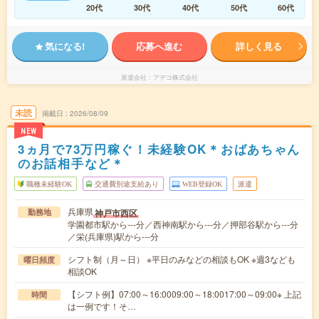
20代
30代
40代
50代
60代
気になる!
応募へ進む
詳しく見る
派遣会社
アデコ株式会社
未読
掲載日
2026/08/09
NEW
3ヵ月で73万円稼ぐ！未経験OK＊おばあちゃん
のお話相手など＊
職種未経験OK
交通費別途支給あり
WEB登録OK
派遣
兵庫県
神戸市西区
勤務地
学園都市駅から---分／西神南駅から---分／押部谷駅から---分
／栄(兵庫県)駅から---分
シフト制（月～日） ※平日のみなどの相談もOK ※週3なども
曜日頻度
相談OK
【シフト例】07:00～16:0009:00～18:0017:00～09:00※ 上記
時間
は一例です！そ…