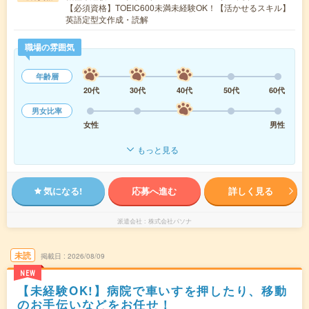
【必須資格】TOEIC600未満未経験OK！【活かせるスキル】
英語定型文作成・読解
職場の雰囲気
年齢層
20代
30代
40代
50代
60代
男女比率
女性
男性
もっと見る
気になる!
応募へ進む
詳しく見る
派遣会社
株式会社パソナ
未読
掲載日
2026/08/09
NEW
【未経験OK!】病院で車いすを押したり、移動
のお手伝いなどをお任せ！