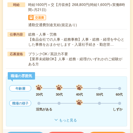
時給1600円＋交【月収例】268,800円(時給1,600円×実働8時
時給
間×月21日)
交通費
通勤交通費別途支給(規定あり)
総務・人事・労務
仕事内容
【食品会社での人事・総務事務】人事・総務・経理を中心と
した事務をおまかせします・入退社手続き・勤怠管…
ブランクOK / 英語力不要
応募資格
【業界未経験OK】人事・総務・経理のいずれかのご経験が
ある方
職場の雰囲気
年齢層
20代
30代
40代
50代
60代
職場の様子
活気がある
しずか
もっと見る