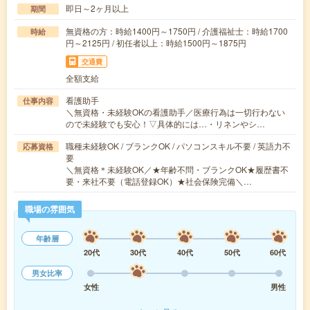
即日～2ヶ月以上
期間
無資格の方：時給1400円～1750円 / 介護福祉士：時給1700
時給
円～2125円 / 初任者以上：時給1500円～1875円
交通費
全額支給
看護助手
仕事内容
＼無資格・未経験OKの看護助手／医療行為は一切行わない
ので未経験でも安心！▽具体的には…・リネンやシ…
職種未経験OK / ブランクOK / パソコンスキル不要 / 英語力不
応募資格
要
＼無資格＊未経験OK／★年齢不問・ブランクOK★履歴書不
要・来社不要（電話登録OK）★社会保険完備＼…
職場の雰囲気
年齢層
20代
30代
40代
50代
60代
男女比率
女性
男性