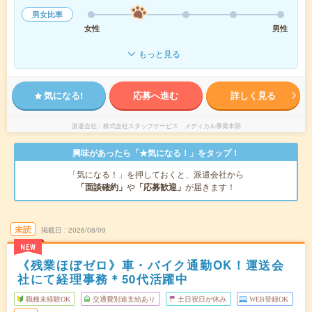
男女比率
女性
男性
もっと見る
気になる!
応募へ進む
詳しく見る
派遣会社
株式会社スタッフサービス メディカル事業本部
興味があったら「★気になる！」をタップ！
「気になる！」を押しておくと、派遣会社から
「面談確約」
や
「応募歓迎」
が届きます！
未読
掲載日
2026/08/09
NEW
《残業ほぼゼロ》車・バイク通勤OK！運送会
社にて経理事務＊50代活躍中
職種未経験OK
交通費別途支給あり
土日祝日が休み
WEB登録OK