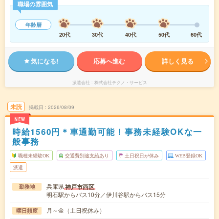
職場の雰囲気
年齢層
20代
30代
40代
50代
60代
気になる!
応募へ進む
詳しく見る
派遣会社
株式会社テクノ・サービス
未読
掲載日
2026/08/09
NEW
時給1560円＊車通勤可能！事務未経験OKな一
般事務
職種未経験OK
交通費別途支給あり
土日祝日が休み
WEB登録OK
派遣
兵庫県
神戸市西区
勤務地
明石駅からバス10分／伊川谷駅からバス15分
月～金（土日祝休み）
曜日頻度