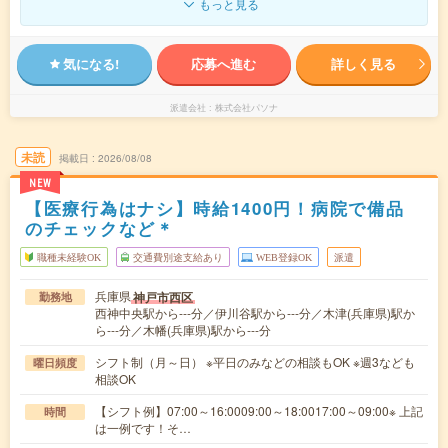
もっと見る
気になる!
応募へ進む
詳しく見る
派遣会社
株式会社パソナ
未読
掲載日
2026/08/08
NEW
【医療行為はナシ】時給1400円！病院で備品
のチェックなど＊
職種未経験OK
交通費別途支給あり
WEB登録OK
派遣
兵庫県
神戸市西区
勤務地
西神中央駅から---分／伊川谷駅から---分／木津(兵庫県)駅か
ら---分／木幡(兵庫県)駅から---分
シフト制（月～日） ※平日のみなどの相談もOK ※週3なども
曜日頻度
相談OK
【シフト例】07:00～16:0009:00～18:0017:00～09:00※ 上記
時間
は一例です！そ…