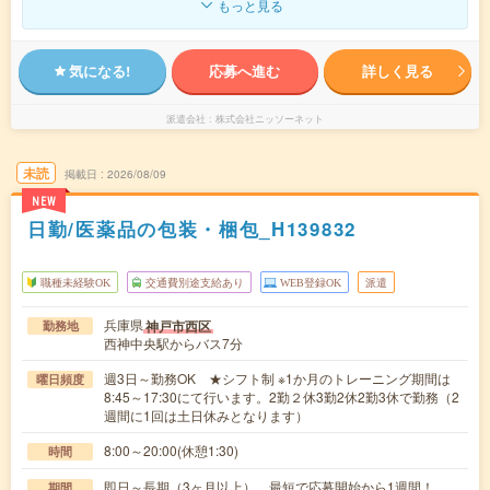
もっと見る
気になる!
応募へ進む
詳しく見る
派遣会社
株式会社ニッソーネット
未読
掲載日
2026/08/09
NEW
日勤/医薬品の包装・梱包_H139832
職種未経験OK
交通費別途支給あり
WEB登録OK
派遣
兵庫県
神戸市西区
勤務地
西神中央駅からバス7分
週3日～勤務OK ★シフト制 ※1か月のトレーニング期間は
曜日頻度
8:45～17:30にて行います。2勤２休3勤2休2勤3休で勤務（2
週間に1回は土日休みとなります）
8:00～20:00(休憩1:30)
時間
即日～長期（3ヶ月以上） 最短で応募開始から1週間！
期間