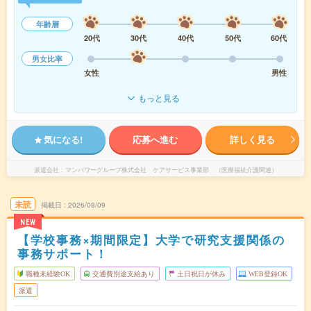
年齢層
20代
30代
40代
50代
60代
男女比率
女性
男性
もっと見る
気になる!
応募へ進む
詳しく見る
派遣会社
マンパワーグループ株式会社 ケアサービス事業部 （医療福祉介護関連）
未読
掲載日
2026/08/09
NEW
【学校事務×期間限定】大学で研究支援関係の
事務サポート！
職種未経験OK
交通費別途支給あり
土日祝日が休み
WEB登録OK
派遣