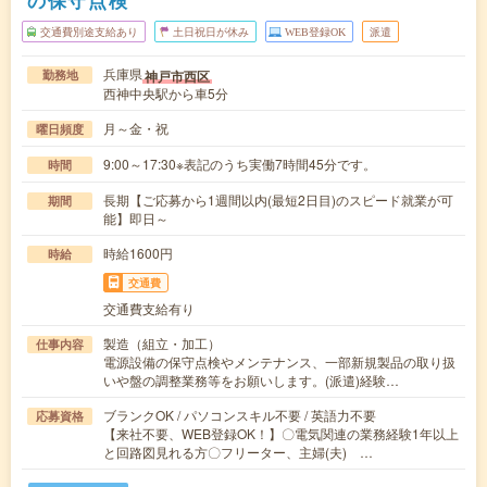
の保守点検
交通費別途支給あり
土日祝日が休み
WEB登録OK
派遣
兵庫県
神戸市西区
勤務地
西神中央駅から車5分
月～金・祝
曜日頻度
9:00～17:30※表記のうち実働7時間45分です。
時間
長期【ご応募から1週間以内(最短2日目)のスピード就業が可
期間
能】即日～
時給1600円
時給
交通費
交通費支給有り
製造（組立・加工）
仕事内容
電源設備の保守点検やメンテナンス、一部新規製品の取り扱
いや盤の調整業務等をお願いします。(派遣)経験…
ブランクOK / パソコンスキル不要 / 英語力不要
応募資格
【来社不要、WEB登録OK！】〇電気関連の業務経験1年以上
と回路図見れる方〇フリーター、主婦(夫) …