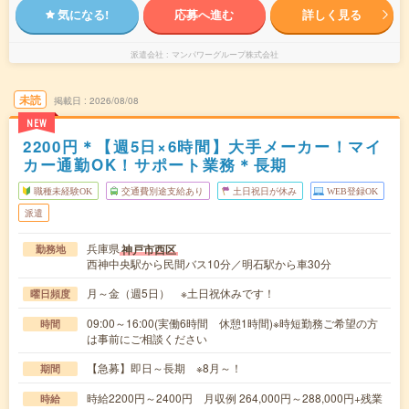
気になる!
応募へ進む
詳しく見る
派遣会社
マンパワーグループ株式会社
未読
掲載日
2026/08/08
NEW
2200円＊【週5日×6時間】大手メーカー！マイ
カー通勤OK！サポート業務＊長期
職種未経験OK
交通費別途支給あり
土日祝日が休み
WEB登録OK
派遣
兵庫県
神戸市西区
勤務地
西神中央駅から民間バス10分／明石駅から車30分
月～金（週5日） ※土日祝休みです！
曜日頻度
09:00～16:00(実働6時間 休憩1時間)※時短勤務ご希望の方
時間
は事前にご相談ください
【急募】即日～長期 ※8月～！
期間
時給2200円～2400円 月収例 264,000円～288,000円+残業
時給