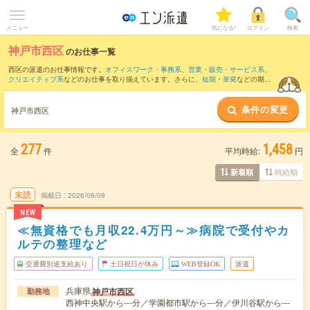
メニュー
気になる!
ログイン
検索
神戸市西区
のお仕事一覧
西区の派遣のお仕事情報です。
オフィスワーク・事務系
、
営業・販売・サービス系
、
クリエイティブ系
などのお仕事を取り揃えています。さらに、
短期
・
単発
などの期間
や、
職種未経験OK
などのこだわり条件で絞り込んでいただけます。
条件の変更
また、
明石市
・
北区
・
加古郡
・
垂水区
・
三木市
など隣接エリアのお仕事もご確認いた
神戸市西区
だけます。
277
1,458
全
件
平均時給:
円
時給順
新着順
未読
掲載日
2026/08/09
NEW
≪無資格でも月収22.4万円～≫病院で受付やカ
ルテの整理など
交通費別途支給あり
土日祝日が休み
WEB登録OK
派遣
兵庫県
神戸市西区
勤務地
西神中央駅から---分／学園都市駅から---分／伊川谷駅から---