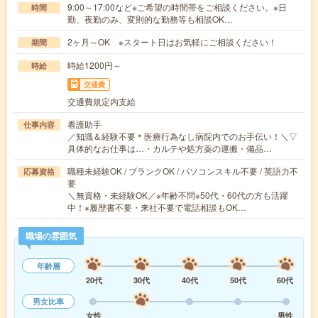
9:00～17:00など※ご希望の時間帯をご相談ください。※日
時間
勤、夜勤のみ、変則的な勤務等も相談OK…
2ヶ月～OK ※スタート日はお気軽にご相談ください！
期間
時給1200円～
時給
交通費
交通費規定内支給
看護助手
仕事内容
／知識＆経験不要＊医療行為なし病院内でのお手伝い！＼▽
具体的なお仕事は…・カルテや処方薬の運搬・備品…
職種未経験OK / ブランクOK / パソコンスキル不要 / 英語力不
応募資格
要
＼無資格・未経験OK／※年齢不問※50代・60代の方も活躍
中！※履歴書不要・来社不要で電話相談もOK…
職場の雰囲気
年齢層
20代
30代
40代
50代
60代
男女比率
女性
男性