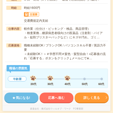
時給1600円
時給
交通費
交通費規定内支給
軽作業（仕分け・ピッキング・検品、商品管理）
仕事内容
・検査業務…糖尿病患者様向けの医薬品（注射剤・バイア
ル・錠剤ブリスターパックなど）にキズや汚れ、ゴミ…
職種未経験OK / ブランクOK / パソコンスキル不要 / 英語力不
応募資格
要
＜未経験OK！＞＃学歴不問＃髪色・髪型自由！○応募後の流
れ「応募する」ボタンをクリック↓メールにてw…
職場の雰囲気
年齢層
20代
30代
40代
50代
60代
気になる!
応募へ進む
詳しく見る
派遣会社
株式会社ウィルオブ・ワーク FO事業部