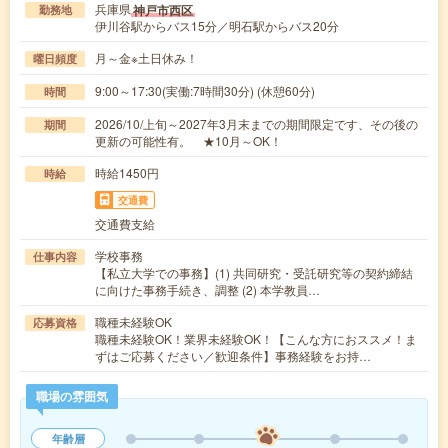
兵庫県
神戸市西区
勤務地
伊川谷駅からバス15分／明石駅からバス20分
月～金※土日休み！
曜日頻度
9:00～17:30(実働:7時間30分) (休憩60分)
時間
2026/10/上旬～2027年3月末までの期間限定です、その後の
期間
更新の可能性有。 ★10月～OK！
時給1450円
時給
交通費
交通費支給
学校事務
仕事内容
【私立大学での事務】(1) 共同研究・受託研究等の契約締結
に向けた事務手続き、調整 (2) 本学教員…
職種未経験OK
応募資格
職種未経験OK！業界未経験OK！【こんな方におススメ！ま
ずはご応募ください／歓迎条件】事務経験をお持…
職場の雰囲気
年齢層