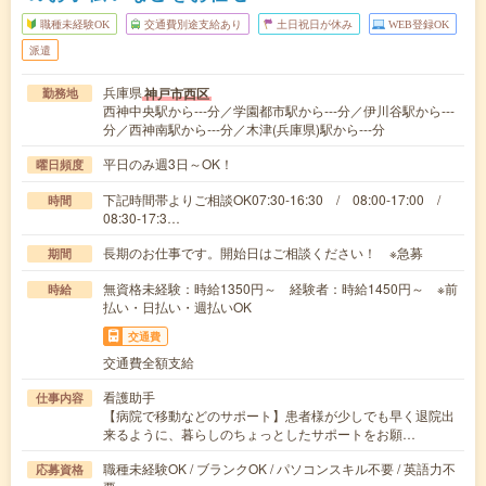
職種未経験OK
交通費別途支給あり
土日祝日が休み
WEB登録OK
派遣
兵庫県
神戸市西区
勤務地
西神中央駅から---分／学園都市駅から---分／伊川谷駅から---
分／西神南駅から---分／木津(兵庫県)駅から---分
平日のみ週3日～OK！
曜日頻度
下記時間帯よりご相談OK07:30-16:30 / 08:00-17:00 /
時間
08:30-17:3…
長期のお仕事です。開始日はご相談ください！ ※急募
期間
無資格未経験：時給1350円～ 経験者：時給1450円～ ※前
時給
払い・日払い・週払いOK
交通費
交通費全額支給
看護助手
仕事内容
【病院で移動などのサポート】患者様が少しでも早く退院出
来るように、暮らしのちょっとしたサポートをお願…
職種未経験OK / ブランクOK / パソコンスキル不要 / 英語力不
応募資格