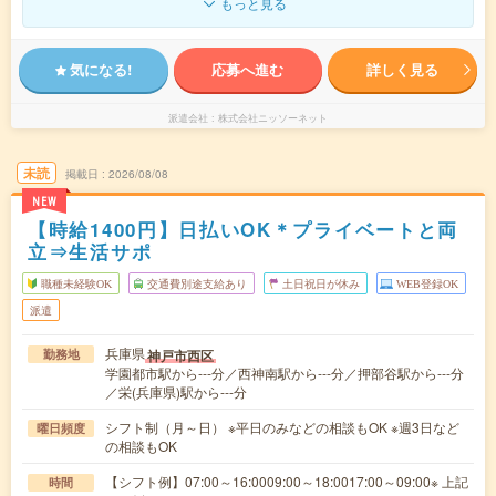
もっと見る
気になる!
応募へ進む
詳しく見る
派遣会社
株式会社ニッソーネット
未読
掲載日
2026/08/08
NEW
【時給1400円】日払いOK＊プライベートと両
立⇒生活サポ
職種未経験OK
交通費別途支給あり
土日祝日が休み
WEB登録OK
派遣
兵庫県
神戸市西区
勤務地
学園都市駅から---分／西神南駅から---分／押部谷駅から---分
／栄(兵庫県)駅から---分
シフト制（月～日） ※平日のみなどの相談もOK ※週3日など
曜日頻度
の相談もOK
【シフト例】07:00～16:0009:00～18:0017:00～09:00※ 上記
時間