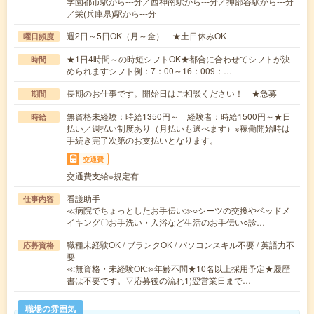
学園都市駅から---分／西神南駅から---分／押部谷駅から---分
／栄(兵庫県)駅から---分
週2日～5日OK（月～金） ★土日休みOK
曜日頻度
★1日4時間～の時短シフトOK★都合に合わせてシフトが決
時間
められますシフト例：7：00～16：009：…
長期のお仕事です。開始日はご相談ください！ ★急募
期間
無資格未経験：時給1350円～ 経験者：時給1500円～★日
時給
払い／週払い制度あり（月払いも選べます）※稼働開始時は
手続き完了次第のお支払いとなります。
交通費
交通費支給※規定有
看護助手
仕事内容
≪病院でちょっとしたお手伝い≫○シーツの交換やベッドメ
イキング〇お手洗い・入浴など生活のお手伝い○診…
職種未経験OK / ブランクOK / パソコンスキル不要 / 英語力不
応募資格
要
≪無資格・未経験OK≫年齢不問★10名以上採用予定★履歴
書は不要です。▽応募後の流れ1)翌営業日まで…
職場の雰囲気