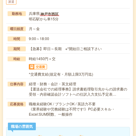
派遣
兵庫県
神戸市西区
勤務地
明石駅から車15分
月～金
曜日頻度
9:00～18:00
時間
【急募】即日～長期 ※*開始日ご相談下さい
期間
時給1450円＋交
時給
交通費
*交通費支給(規定有・月額上限3万円迄)
経理・財務・会計・英文経理
仕事内容
【運送会社での経理事務】請求書処理取引先からの請求書の
受領・内容確認会計ソフトへの仕訳入力支払予定表…
職種未経験OK / ブランクOK / 英語力不要
応募資格
《業界経験や労務経験は不問です!》PC必要スキル・
Excel:SUM関数、一般操作
職場の雰囲気