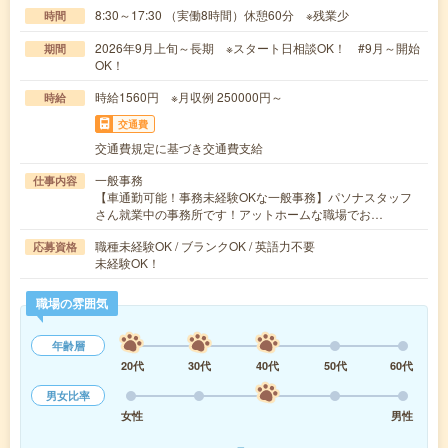
8:30～17:30 （実働8時間）休憩60分 ※残業少
時間
2026年9月上旬～長期 ※スタート日相談OK！ #9月～開始
期間
OK！
時給1560円 ※月収例 250000円～
時給
交通費
交通費規定に基づき交通費支給
一般事務
仕事内容
【車通勤可能！事務未経験OKな一般事務】パソナスタッフ
さん就業中の事務所です！アットホームな職場でお…
職種未経験OK / ブランクOK / 英語力不要
応募資格
未経験OK！
職場の雰囲気
年齢層
20代
30代
40代
50代
60代
男女比率
女性
男性