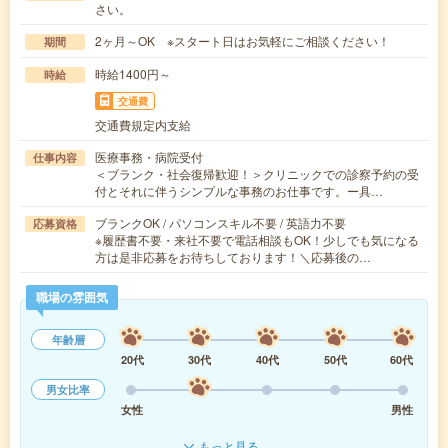
さい。
2ヶ月～OK ※スタート日はお気軽にご相談ください！
期間
時給1400円～
時給
交通費
交通費規定内支給
医療事務・病院受付
仕事内容
＜ブランク・社会復帰歓迎！＞クリニックでの診察予約の受
付とそれに伴うシンプルな事務のお仕事です。ー具…
ブランクOK / パソコンスキル不要 / 英語力不要
応募資格
※履歴書不要・来社不要で電話相談もOK！少しでも気になる
方は是非応募をお待ちしております！＼応募後の…
職場の雰囲気
年齢層
20代
30代
40代
50代
60代
男女比率
女性
男性
もっと見る