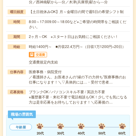
分／西神南駅から---分／木津(兵庫県)駅から---分
【土日祝休みOK】月～金曜日の間で週5日の希望シフト制
曜日頻度
8:00～17:009:00～18:00など※ご希望の時間帯をご相談くだ
時間
さい。
2ヶ月～OK ※スタート日はお気軽にご相談ください！
期間
時給1400円～ ■月収22.4万円～（日収1万1200円×20日）
時給
交通費
交通費規定内支給
医療事務・病院受付
仕事内容
／看護師さん、お医者さんの“縁の下の力持ち”医療事務のお
仕事になります！＼▽具体的には…・受付で患者…
ブランクOK / パソコンスキル不要 / 英語力不要
応募資格
※履歴書不要・来社不要で電話相談もOK！少しでも気になる
方は是非応募をお待ちしております！＼応募後の…
職場の雰囲気
年齢層
20代
30代
40代
50代
60代