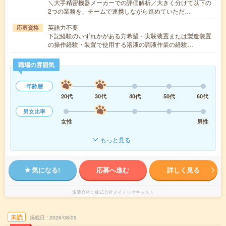
＼大手精密機器メーカーでの評価解析／大きく分けて以下の
2つの業務を、チームで連携しながら進めていただ…
英語力不要
応募資格
下記経験のいずれかがある方希望・実験装置または製造装置
の操作経験・装置で使用する溶液の調液作業の経験…
職場の雰囲気
年齢層
20代
30代
40代
50代
60代
男女比率
女性
男性
もっと見る
気になる!
応募へ進む
詳しく見る
派遣会社
株式会社メイテックキャスト
未読
掲載日
2026/08/09