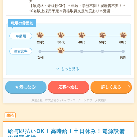
要
【無資格・未経験OK】＊年齢・学歴不問！履歴書不要！＊
10名以上採用予定≪資格取得支援制度あり≫受講…
職場の雰囲気
年齢層
20代
30代
40代
50代
60代
男女比率
女性
男性
もっと見る
気になる!
応募へ進む
詳しく見る
派遣会社
株式会社ウィルオブ・ワーク ケアワーク事業部
未読
給与即払いOK！高時給！土日休み！電源設備