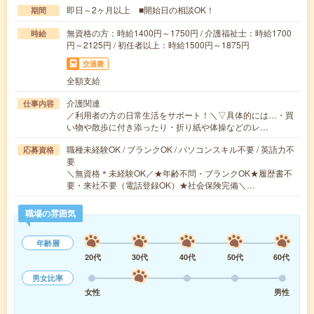
即日～2ヶ月以上 ■開始日の相談OK！
期間
無資格の方：時給1400円～1750円 / 介護福祉士：時給1700
時給
円～2125円 / 初任者以上：時給1500円～1875円
交通費
全額支給
介護関連
仕事内容
／利用者の方の日常生活をサポート！＼▽具体的には…・買
い物や散歩に付き添ったり・折り紙や体操などのレ…
職種未経験OK / ブランクOK / パソコンスキル不要 / 英語力不
応募資格
要
＼無資格＊未経験OK／★年齢不問・ブランクOK★履歴書不
要・来社不要（電話登録OK）★社会保険完備＼…
職場の雰囲気
年齢層
20代
30代
40代
50代
60代
男女比率
女性
男性