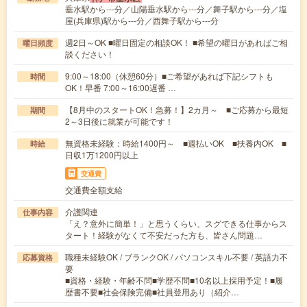
垂水駅から---分／山陽垂水駅から---分／舞子駅から---分／塩
屋(兵庫県)駅から---分／西舞子駅から---分
週2日～OK ■曜日固定の相談OK！ ■希望の曜日があればご相
曜日頻度
談ください！
9:00～18:00（休憩60分）■ご希望があれば下記シフトも
時間
OK！早番 7:00～16:00遅番 …
【8月中のスタートOK！急募！】2カ月～ ■ご応募から最短
期間
2～3日後に就業が可能です！
無資格未経験：時給1400円～ ■週払いOK ■扶養内OK ■
時給
日収1万1200円以上
交通費
交通費全額支給
介護関連
仕事内容
「え？意外に簡単！」と思うくらい、スグできる仕事からス
タート！経験がなくて不安だった方も、皆さん問題…
職種未経験OK / ブランクOK / パソコンスキル不要 / 英語力不
応募資格
要
■資格・経験・年齢不問■学歴不問■10名以上採用予定！■履
歴書不要■社会保険完備■社員登用あり（紹介…