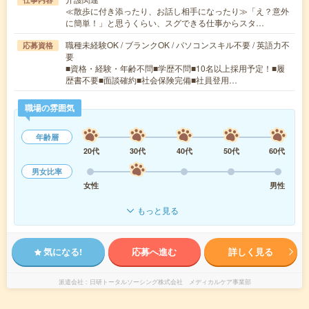
≪散歩に付き添ったり、お話し相手になったり≫「え？意外
に簡単！」と思うくらい、スグできる仕事からスタ…
職種未経験OK / ブランクOK / パソコンスキル不要 / 英語力不
応募資格
要
■資格・経験・年齢不問■学歴不問■10名以上採用予定！■履
歴書不要■面談確約■社会保険完備■社員登用…
職場の雰囲気
年齢層
20代
30代
40代
50代
60代
男女比率
女性
男性
もっと見る
気になる!
応募へ進む
詳しく見る
派遣会社
日研トータルソーシング株式会社 メディカルケア事業部