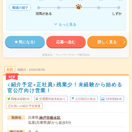
職場の様子
活気がある
しずか
もっと見る
気になる!
応募へ進む
詳しく見る
派遣会社
マンパワーグループ株式会社
未読
掲載日
2026/08/08
NEW
<紹介予定×正社員>残業少！未経験から始める
官公庁向け営業！
職種未経験OK
交通費別途支給あり
土日祝日が休み
WEB登録OK
正社員への紹介予定派遣
兵庫県
神戸市垂水区
勤務地
塩屋(兵庫県)駅から徒歩5分
月～金
曜日頻度