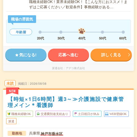
職種未経験OK！業界未経験OK！【こんな方におススメ！ま
ずはご応募ください／歓迎条件】事務経験がある…
職場の雰囲気
年齢層
20代
30代
40代
50代
60代
気になる!
応募へ進む
詳しく見る
派遣会社
アデコ株式会社
未読
掲載日
2026/08/08
NEW
【時短×1日6時間】週3～≫介護施設で健康管
理メイン＊看護師
職種未経験OK
交通費別途支給あり
土日祝日が休み
WEB登録OK
派遣
兵庫県
神戸市垂水区
勤務地