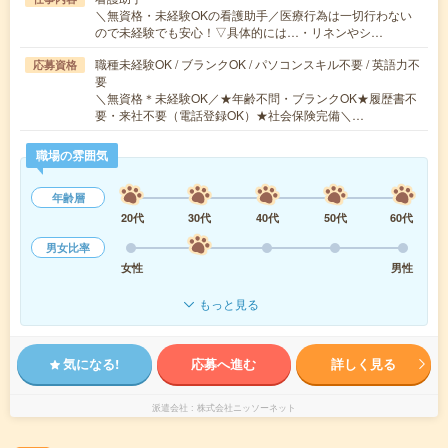
＼無資格・未経験OKの看護助手／医療行為は一切行わない
ので未経験でも安心！▽具体的には…・リネンやシ…
職種未経験OK / ブランクOK / パソコンスキル不要 / 英語力不
応募資格
要
＼無資格＊未経験OK／★年齢不問・ブランクOK★履歴書不
要・来社不要（電話登録OK）★社会保険完備＼…
職場の雰囲気
年齢層
20代
30代
40代
50代
60代
男女比率
女性
男性
もっと見る
気になる!
応募へ進む
詳しく見る
派遣会社
株式会社ニッソーネット