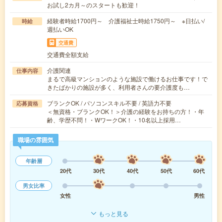
お試し2カ月～のスタートも歓迎！
経験者時給1700円～ 介護福祉士時給1750円～ ※日払い/
時給
週払いOK
交通費
交通費全額支給
介護関連
仕事内容
まるで高級マンションのような施設で働けるお仕事です！で
きたばかりの施設が多く、利用者さんの要介護度も…
ブランクOK / パソコンスキル不要 / 英語力不要
応募資格
＜無資格・ブランクOK！＞介護の経験をお持ちの方！・年
齢、学歴不問！・WワークOK！・10名以上採用…
職場の雰囲気
年齢層
20代
30代
40代
50代
60代
男女比率
女性
男性
もっと見る