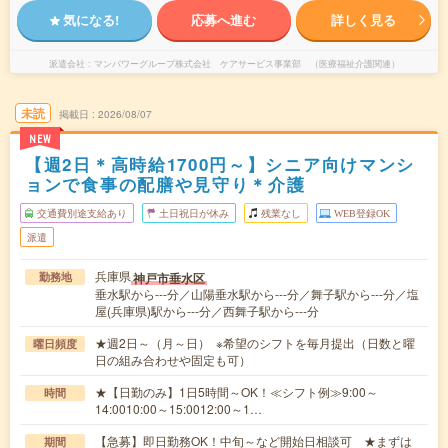
気になる!
応募へ進む
詳しく見る
派遣会社
マンパワーグループ株式会社 ケアサービス事業部 （医療福祉介護関連）
未読
掲載日
2026/08/07
NEW
【週2日＊高時給1700円～】シニア向けマンシ
ョンで食事の配膳や見守り＊介護
交通費別途支給あり
土日祝日が休み
残業なし
WEB登録OK
派遣
兵庫県
神戸市垂水区
勤務地
垂水駅から---分／山陽垂水駅から---分／舞子駅から---分／塩
屋(兵庫県)駅から---分／西舞子駅から---分
★週2日～（月～日） ※希望のシフトを毎月提出（日数と曜
曜日頻度
日の組み合わせや固定も可）
★【日勤のみ】1日5時間～OK！≪シフト例≫9:00～
時間
14:0010:00～15:0012:00～1…
【急募】即日勤務OK！中旬～など開始日相談可 ★まずは
期間