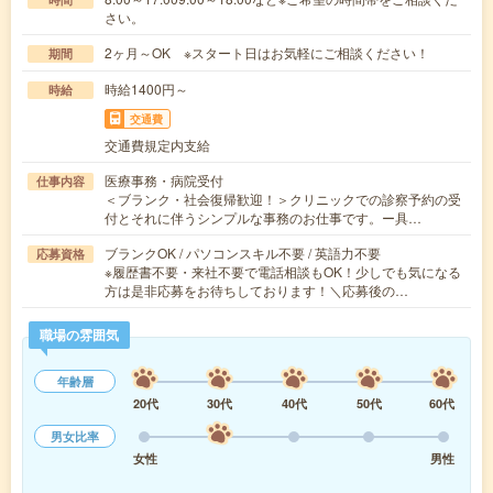
さい。
2ヶ月～OK ※スタート日はお気軽にご相談ください！
期間
時給1400円～
時給
交通費
交通費規定内支給
医療事務・病院受付
仕事内容
＜ブランク・社会復帰歓迎！＞クリニックでの診察予約の受
付とそれに伴うシンプルな事務のお仕事です。ー具…
ブランクOK / パソコンスキル不要 / 英語力不要
応募資格
※履歴書不要・来社不要で電話相談もOK！少しでも気になる
方は是非応募をお待ちしております！＼応募後の…
職場の雰囲気
年齢層
20代
30代
40代
50代
60代
男女比率
女性
男性