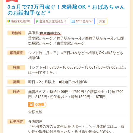
3ヵ月で73万円稼ぐ！未経験OK＊おばあちゃん
のお話相手など＊
職種未経験OK
交通費別途支給あり
WEB登録OK
派遣
兵庫県
神戸市垂水区
勤務地
垂水駅から---分／舞子駅から---分／西舞子駅から---分／山陽
塩屋駅から---分／東垂水駅から---分
シフト制（月～日） ※平日のみなどの相談もOK ※週3なども
曜日頻度
相談OK
【シフト例】07:00～16:0009:00～18:0017:00～09:00※ 上記
時間
は一例です！そ…
即日～2ヶ月以上 ■開始日の相談OK！
期間
無資格の方：時給1400円～1750円 / 介護福祉士：時給1700
時給
円～2125円 / 初任者以上：時給1500円～1875円
交通費
全額支給
介護関連
仕事内容
／利用者の方の日常生活をサポート！＼▽具体的には…・買
い物や散歩に付き添ったり・折り紙や体操などのレ…