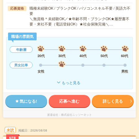
職種未経験OK / ブランクOK / パソコンスキル不要 / 英語力不
応募資格
要
＼無資格＊未経験OK／★年齢不問・ブランクOK★履歴書不
要・来社不要（電話登録OK）★社会保険完備＼…
職場の雰囲気
年齢層
20代
30代
40代
50代
60代
男女比率
女性
男性
もっと見る
気になる!
応募へ進む
詳しく見る
派遣会社
株式会社ニッソーネット
未読
掲載日
2026/08/08
NEW