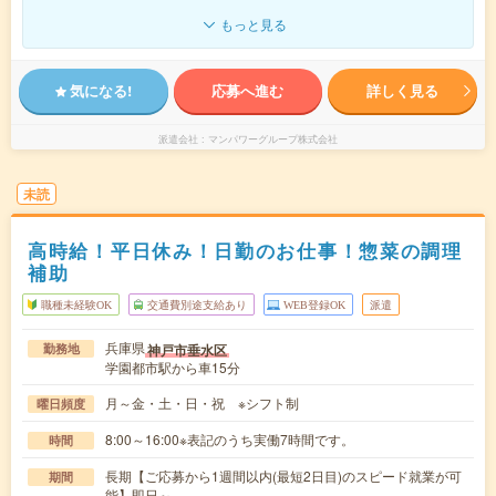
もっと見る
気になる!
応募へ進む
詳しく見る
派遣会社
マンパワーグループ株式会社
未読
高時給！平日休み！日勤のお仕事！惣菜の調理
補助
職種未経験OK
交通費別途支給あり
WEB登録OK
派遣
兵庫県
神戸市垂水区
勤務地
学園都市駅から車15分
月～金・土・日・祝 ※シフト制
曜日頻度
8:00～16:00※表記のうち実働7時間です。
時間
長期【ご応募から1週間以内(最短2日目)のスピード就業が可
期間
能】即日～