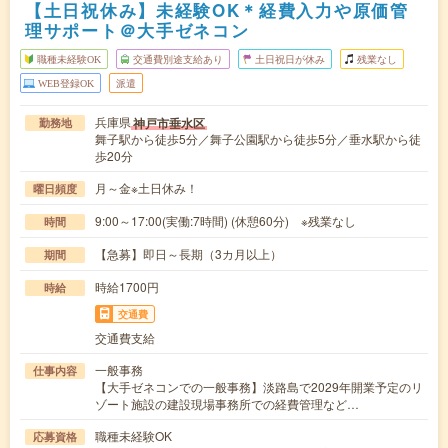
【土日祝休み】未経験OK＊経費入力や原価管
理サポート＠大手ゼネコン
職種未経験OK
交通費別途支給あり
土日祝日が休み
残業なし
WEB登録OK
派遣
兵庫県
神戸市垂水区
勤務地
舞子駅から徒歩5分／舞子公園駅から徒歩5分／垂水駅から徒
歩20分
月～金※土日休み！
曜日頻度
9:00～17:00(実働:7時間) (休憩60分) ※残業なし
時間
【急募】即日～長期（3カ月以上）
期間
時給1700円
時給
交通費
交通費支給
一般事務
仕事内容
【大手ゼネコンでの一般事務】淡路島で2029年開業予定のリ
ゾート施設の建設現場事務所での経費管理など…
職種未経験OK
応募資格