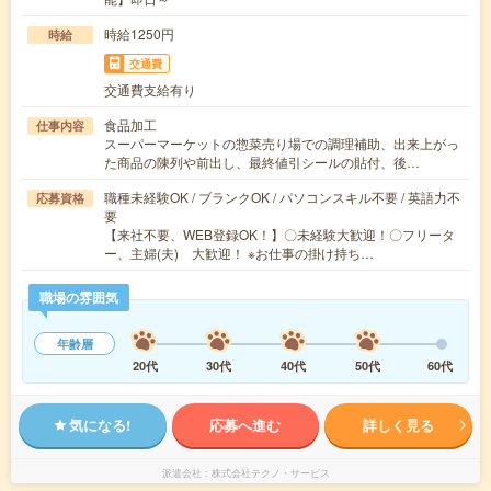
時給1250円
時給
交通費
交通費支給有り
食品加工
仕事内容
スーパーマーケットの惣菜売り場での調理補助、出来上がっ
た商品の陳列や前出し、最終値引シールの貼付、後…
職種未経験OK / ブランクOK / パソコンスキル不要 / 英語力不
応募資格
要
【来社不要、WEB登録OK！】〇未経験大歓迎！〇フリータ
ー、主婦(夫) 大歓迎！ ※お仕事の掛け持ち…
職場の雰囲気
年齢層
20代
30代
40代
50代
60代
気になる!
応募へ進む
詳しく見る
派遣会社
株式会社テクノ・サービス