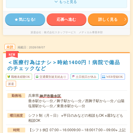
もっと見る
気になる!
応募へ進む
詳しく見る
派遣会社
株式会社スタッフサービス メディカル事業本部
未読
掲載日
2026/08/07
NEW
＜医療行為はナシ＞時給1400円！病院で備品
のチェックなど
職種未経験OK
交通費別途支給あり
土日祝日が休み
WEB登録OK
派遣
兵庫県
神戸市垂水区
勤務地
垂水駅から---分／舞子駅から---分／西舞子駅から---分／山陽
塩屋駅から---分／東垂水駅から---分
シフト制（月～日） ※平日のみなどの相談もOK ※週3なども
曜日頻度
相談OK
【シフト例】07:00～16:0009:00～18:0017:00～09:00※ 上記
時間