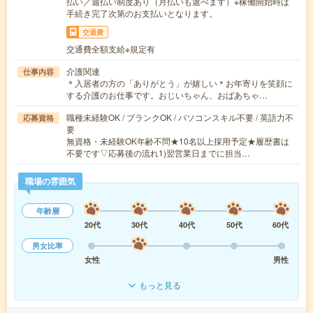
払い／週払い制度あり（月払いも選べます）※稼働開始時は
手続き完了次第のお支払いとなります。
交通費
交通費全額支給※規定有
介護関連
仕事内容
＊入居者の方の「ありがとう」が嬉しい＊お年寄りを笑顔に
する介護のお仕事です。おじいちゃん、おばあちゃ…
職種未経験OK / ブランクOK / パソコンスキル不要 / 英語力不
応募資格
要
無資格・未経験OK年齢不問★10名以上採用予定★履歴書は
不要です▽応募後の流れ1)翌営業日までに担当…
職場の雰囲気
年齢層
20代
30代
40代
50代
60代
男女比率
女性
男性
もっと見る