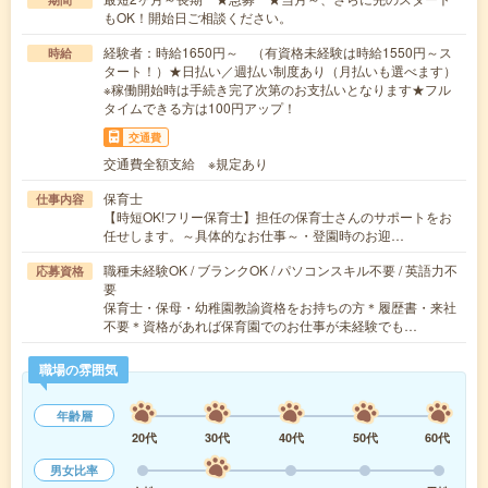
もOK！開始日ご相談ください。
経験者：時給1650円～ （有資格未経験は時給1550円～ス
時給
タート！）★日払い／週払い制度あり（月払いも選べます）
※稼働開始時は手続き完了次第のお支払いとなります★フル
タイムできる方は100円アップ！
交通費
交通費全額支給 ※規定あり
保育士
仕事内容
【時短OK!フリー保育士】担任の保育士さんのサポートをお
任せします。～具体的なお仕事～・登園時のお迎…
職種未経験OK / ブランクOK / パソコンスキル不要 / 英語力不
応募資格
要
保育士・保母・幼稚園教諭資格をお持ちの方＊履歴書・来社
不要＊資格があれば保育園でのお仕事が未経験でも…
職場の雰囲気
年齢層
20代
30代
40代
50代
60代
男女比率