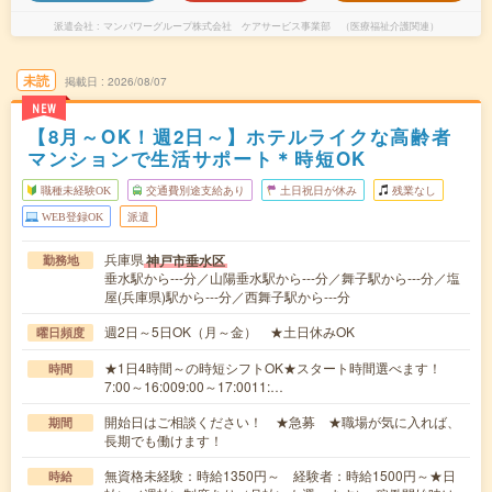
派遣会社
マンパワーグループ株式会社 ケアサービス事業部 （医療福祉介護関連）
未読
掲載日
2026/08/07
NEW
【8月～OK！週2日～】ホテルライクな高齢者
マンションで生活サポート＊時短OK
職種未経験OK
交通費別途支給あり
土日祝日が休み
残業なし
WEB登録OK
派遣
兵庫県
神戸市垂水区
勤務地
垂水駅から---分／山陽垂水駅から---分／舞子駅から---分／塩
屋(兵庫県)駅から---分／西舞子駅から---分
週2日～5日OK（月～金） ★土日休みOK
曜日頻度
★1日4時間～の時短シフトOK★スタート時間選べます！
時間
7:00～16:009:00～17:0011:…
開始日はご相談ください！ ★急募 ★職場が気に入れば、
期間
長期でも働けます！
無資格未経験：時給1350円～ 経験者：時給1500円～★日
時給