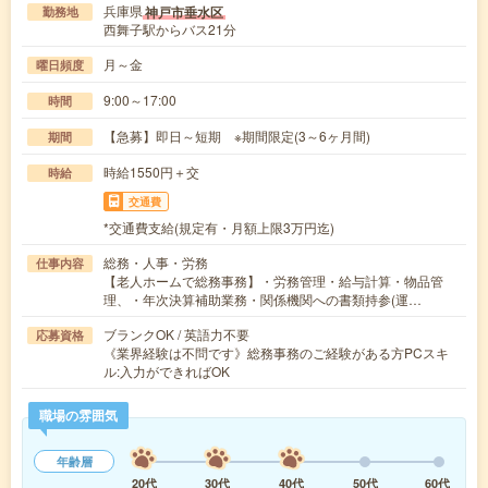
兵庫県
神戸市垂水区
勤務地
西舞子駅からバス21分
月～金
曜日頻度
9:00～17:00
時間
【急募】即日～短期 ※期間限定(3～6ヶ月間)
期間
時給1550円＋交
時給
交通費
*交通費支給(規定有・月額上限3万円迄)
総務・人事・労務
仕事内容
【老人ホームで総務事務】・労務管理・給与計算・物品管
理、・年次決算補助業務・関係機関への書類持参(運…
ブランクOK / 英語力不要
応募資格
《業界経験は不問です》総務事務のご経験がある方PCスキ
ル:入力ができればOK
職場の雰囲気
年齢層
20代
30代
40代
50代
60代