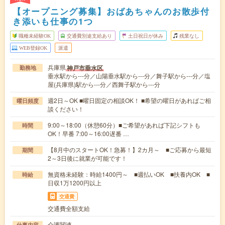
【オープニング募集】おばあちゃんのお散歩付
き添いも仕事の1つ
職種未経験OK
交通費別途支給あり
土日祝日が休み
残業なし
WEB登録OK
派遣
兵庫県
神戸市垂水区
勤務地
垂水駅から---分／山陽垂水駅から---分／舞子駅から---分／塩
屋(兵庫県)駅から---分／西舞子駅から---分
週2日～OK ■曜日固定の相談OK！ ■希望の曜日があればご相
曜日頻度
談ください！
9:00～18:00（休憩60分）■ご希望があれば下記シフトも
時間
OK！早番 7:00～16:00遅番 …
【8月中のスタートOK！急募！】2カ月～ ■ご応募から最短
期間
2～3日後に就業が可能です！
無資格未経験：時給1400円～ ■週払いOK ■扶養内OK ■
時給
日収1万1200円以上
交通費
交通費全額支給
介護関連
仕事内容