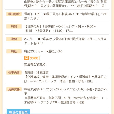
山陽垂水駅から---分／塩屋(兵庫県)駅から---分／霞ケ丘(兵庫
県)駅から---分／滝の茶屋駅から---分／舞子公園駅から---分
週3日～OK！ ★曜日固定の相談OK！ ★ご希望の曜日をご相
曜日頻度
談ください！
【日勤のみ】1日6時間～OK！≪シフト例≫・9:00～
時間
15:45 （45分休憩）・11:00～17:…
2ヶ月～ ■ご応募から最短3日後に開始可能 8月～、9月ス
期間
タートもOK！
時給2350円～ ■週払いOK
時給
交通費
交通費全額支給
看護師・准看護師
仕事内容
【介護施設で健康・体調管理がメイン＊看護師】▼具体的に
は…○バイタルチェック 体温・脈拍・呼吸・血圧…
職種未経験OK / ブランクOK / パソコンスキル不要 / 英語力不
応募資格
要
≪履歴書不要≫・年齢不問（50代・60代の方も活躍中！）・
未経験OK・ブランクOK・看護師資格（准看…
職場の雰囲気