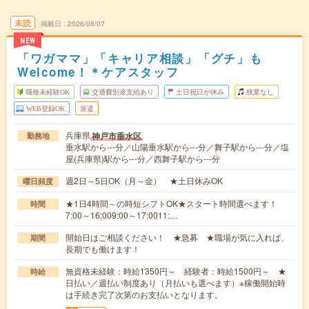
未読
掲載日
2026/08/07
NEW
「ワガママ」「キャリア相談」「グチ」も
Welcome！＊ケアスタッフ
職種未経験OK
交通費別途支給あり
土日祝日が休み
残業なし
WEB登録OK
派遣
兵庫県
神戸市垂水区
勤務地
垂水駅から---分／山陽垂水駅から---分／舞子駅から---分／塩
屋(兵庫県)駅から---分／西舞子駅から---分
週2日～5日OK（月～金） ★土日休みOK
曜日頻度
★1日4時間～の時短シフトOK★スタート時間選べます！
時間
7:00～16:009:00～17:0011:…
開始日はご相談ください！ ★急募 ★職場が気に入れば、
期間
長期でも働けます！
無資格未経験：時給1350円～ 経験者：時給1500円～ ★
時給
日払い／週払い制度あり（月払いも選べます）※稼働開始時
は手続き完了次第のお支払いとなります。