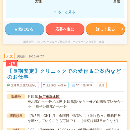
女性
男性
もっと見る
気になる!
応募へ進む
詳しく見る
派遣会社
マンパワーグループ株式会社 ケアサービス事業部（保育）
未読
掲載日
2026/08/07
NEW
【長期安定】クリニックでの受付＆ご案内など
のお仕事
交通費別途支給あり
土日祝日が休み
WEB登録OK
派遣
兵庫県
神戸市垂水区
勤務地
垂水駅から---分／塩屋(兵庫県)駅から---分／山陽塩屋駅から--
-分／舞子公園駅から---分
【週3日～OK】月～金曜日で希望シフト制 ※徐々に勤務回数
曜日頻度
を増やしていくことも可能です！（最初は週3日からなど）
8:00～17:009:00～18:00など※ご希望の時間帯をご相談くだ
時間