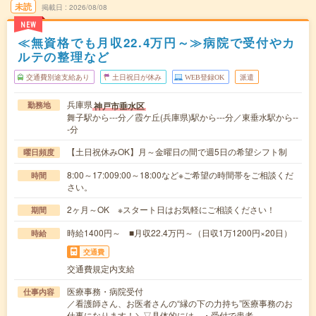
未読
掲載日
2026/08/08
NEW
≪無資格でも月収22.4万円～≫病院で受付やカ
ルテの整理など
交通費別途支給あり
土日祝日が休み
WEB登録OK
派遣
兵庫県
神戸市垂水区
勤務地
舞子駅から---分／霞ケ丘(兵庫県)駅から---分／東垂水駅から--
-分
【土日祝休みOK】月～金曜日の間で週5日の希望シフト制
曜日頻度
8:00～17:009:00～18:00など※ご希望の時間帯をご相談くだ
時間
さい。
2ヶ月～OK ※スタート日はお気軽にご相談ください！
期間
時給1400円～ ■月収22.4万円～（日収1万1200円×20日）
時給
交通費
交通費規定内支給
医療事務・病院受付
仕事内容
／看護師さん、お医者さんの“縁の下の力持ち”医療事務のお
仕事になります！＼▽具体的には…・受付で患者…