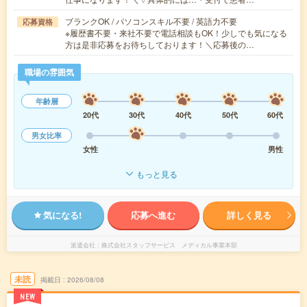
ブランクOK / パソコンスキル不要 / 英語力不要
応募資格
※履歴書不要・来社不要で電話相談もOK！少しでも気になる
方は是非応募をお待ちしております！＼応募後の…
職場の雰囲気
年齢層
20代
30代
40代
50代
60代
男女比率
女性
男性
もっと見る
気になる!
応募へ進む
詳しく見る
派遣会社
株式会社スタッフサービス メディカル事業本部
未読
掲載日
2026/08/08
NEW