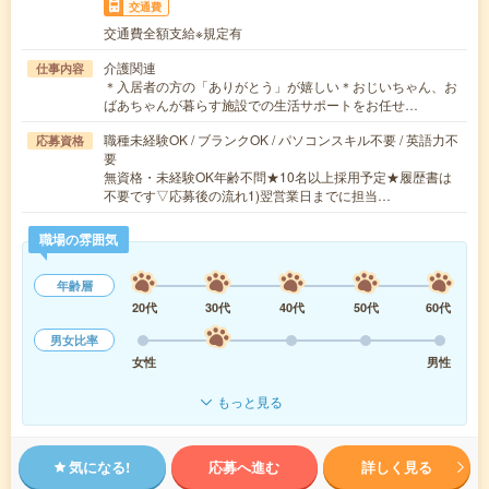
交通費
交通費全額支給※規定有
介護関連
仕事内容
＊入居者の方の「ありがとう」が嬉しい＊おじいちゃん、お
ばあちゃんが暮らす施設での生活サポートをお任せ…
職種未経験OK / ブランクOK / パソコンスキル不要 / 英語力不
応募資格
要
無資格・未経験OK年齢不問★10名以上採用予定★履歴書は
不要です▽応募後の流れ1)翌営業日までに担当…
職場の雰囲気
年齢層
20代
30代
40代
50代
60代
男女比率
女性
男性
もっと見る
気になる!
応募へ進む
詳しく見る