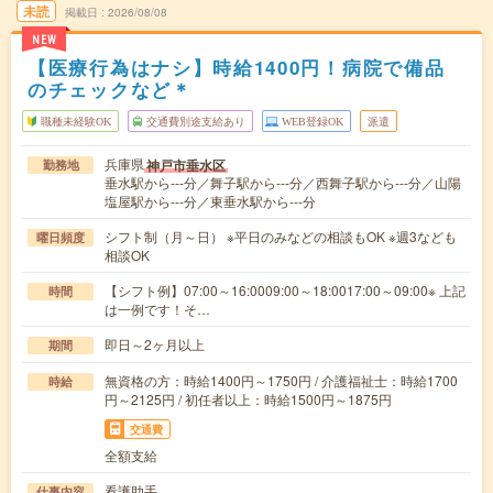
未読
掲載日
2026/08/08
NEW
【医療行為はナシ】時給1400円！病院で備品
のチェックなど＊
職種未経験OK
交通費別途支給あり
WEB登録OK
派遣
兵庫県
神戸市垂水区
勤務地
垂水駅から---分／舞子駅から---分／西舞子駅から---分／山陽
塩屋駅から---分／東垂水駅から---分
シフト制（月～日） ※平日のみなどの相談もOK ※週3なども
曜日頻度
相談OK
【シフト例】07:00～16:0009:00～18:0017:00～09:00※ 上記
時間
は一例です！そ…
即日～2ヶ月以上
期間
無資格の方：時給1400円～1750円 / 介護福祉士：時給1700
時給
円～2125円 / 初任者以上：時給1500円～1875円
交通費
全額支給
看護助手
仕事内容