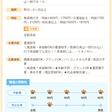
は一例です！そ…
即日～2ヶ月以上
期間
無資格の方：時給1400円～1750円 / 介護福祉士：時給1700
時給
円～2125円 / 初任者以上：時給1500円～1875円
交通費
全額支給
看護助手
仕事内容
＼無資格・未経験OKの看護助手／医療行為は一切行わない
ので未経験でも安心！▽具体的には…・リネンやシ…
職種未経験OK / ブランクOK / パソコンスキル不要 / 英語力不
応募資格
要
＼無資格＊未経験OK／★年齢不問・ブランクOK★履歴書不
要・来社不要（電話登録OK）★社会保険完備＼…
職場の雰囲気
年齢層
20代
30代
40代
50代
60代
男女比率
女性
男性