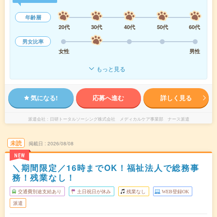
年齢層
20代
30代
40代
50代
60代
男女比率
女性
男性
もっと見る
気になる!
応募へ進む
詳しく見る
派遣会社
日研トータルソーシング株式会社 メディカルケア事業部 ナース派遣
未読
掲載日
2026/08/08
NEW
＼期間限定／16時までOK！福祉法人で総務事
務！残業なし！
交通費別途支給あり
土日祝日が休み
残業なし
WEB登録OK
派遣