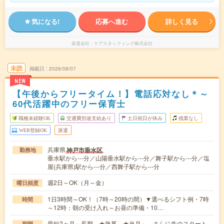
気になる!
応募へ進む
詳しく見る
派遣会社
ケアスタッフィング株式会社
未読
掲載日
2026/08/07
NEW
【午後からフリータイム！】電話応対なし＊～
60代活躍中のフリー保育士
職種未経験OK
交通費別途支給あり
土日祝日が休み
残業なし
WEB登録OK
派遣
兵庫県
神戸市垂水区
勤務地
垂水駅から---分／山陽垂水駅から---分／舞子駅から---分／塩
屋(兵庫県)駅から---分／西舞子駅から---分
週2日～OK（月～金）
曜日頻度
1日3時間～OK！（7時～20時の間）▼選べるシフト例・7時
時間
～12時：朝の受け入れ～お昼の準備・10…
最短2ヶ月～長期 ★急募 ★当月～、さらに先のスタート
期間