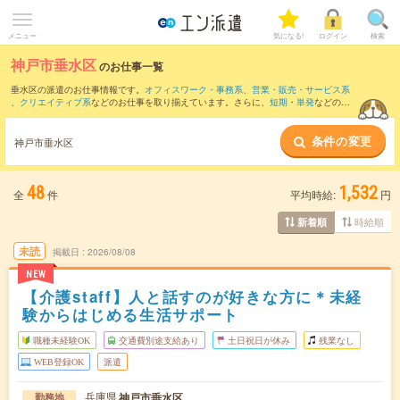
メニュー
気になる!
ログイン
検索
神戸市垂水区
のお仕事一覧
垂水区の派遣のお仕事情報です。
オフィスワーク・事務系
、
営業・販売・サービス系
、
クリエイティブ系
などのお仕事を取り揃えています。さらに、
短期
・
単発
などの期
間や、
職種未経験OK
などのこだわり条件で絞り込んでいただけます。
条件の変更
また、
西区
・
明石市
・
北区
・
須磨区
・
淡路市
など隣接エリアのお仕事もご確認いただ
神戸市垂水区
けます。
48
1,532
全
件
平均時給:
円
時給順
新着順
未読
掲載日
2026/08/08
NEW
【介護staff】人と話すのが好きな方に＊未経
験からはじめる生活サポート
職種未経験OK
交通費別途支給あり
土日祝日が休み
残業なし
WEB登録OK
派遣
兵庫県
神戸市垂水区
勤務地