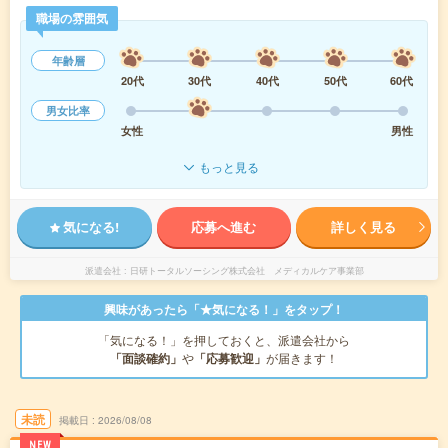
職場の雰囲気
年齢層
20代
30代
40代
50代
60代
男女比率
女性
男性
もっと見る
気になる!
応募へ進む
詳しく見る
派遣会社
日研トータルソーシング株式会社 メディカルケア事業部
興味があったら「★気になる！」をタップ！
「気になる！」を押しておくと、派遣会社から
「面談確約」
や
「応募歓迎」
が届きます！
未読
掲載日
2026/08/08
NEW