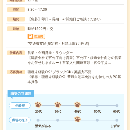
8:30～17:30
時間
【急募】即日～長期 ※*開始日ご相談ください
期間
時給1500円＋交
時給
交通費
*交通費支給(規定有・月額上限3万円迄)
営業・企画営業・ラウンダー
仕事内容
【建設会社で官公庁向け営業】官公庁・鉄道会社向けの営業
をお任せしますルート営業入札関連書類・官公庁提…
職種未経験OK / ブランクOK / 英語力不要
応募資格
《業界・職種未経験OK》普通自動車免許をお持ちの方PC基
本操作
職場の雰囲気
年齢層
20代
30代
40代
50代
60代
職場の様子
活気がある
しずか