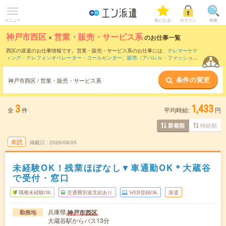
メニュー
気になる!
ログイン
検索
神戸市西区
×
営業・販売・サービス系
のお仕事一覧
西区の派遣のお仕事情報です。営業・販売・サービス系のお仕事には、
テレマーケテ
ィング・テレフォンオペレーター・コールセンター
、
販売（アパレル・ファッショ
ン・コスメ）
、
営業・企画営業・ラウンダー
などがあります。さらに、
短期
・
単発
な
どの期間や、
職種未経験OK
などのこだわり条件で絞り込んでいただけます。
条件の変更
神戸市西区 / 営業・販売・サービス系
3
1,433
全
件
平均時給:
円
時給順
新着順
未読
掲載日
2026/08/05
未経験OK！残業ほぼなし▼車通勤OK＊大蔵谷
で受付・窓口
職種未経験OK
交通費別途支給あり
WEB登録OK
派遣
兵庫県
神戸市西区
勤務地
大蔵谷駅からバス13分