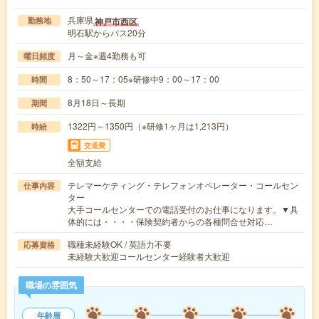
兵庫県
神戸市西区
勤務地
明石駅からバス20分
月～金※週4勤務も可
曜日頻度
8：50～17：05※研修中9：00～17：00
時間
8月18日～長期
期間
1322円～1350円（※研修1ヶ月は1,213円）
時給
交通費
全額支給
テレマーケティング・テレフォンオペレーター・コールセン
仕事内容
ター
大手コールセンターでの電話受付のお仕事になります。▼具
体的には・・・・保険契約者からの各種問合せ対応…
職種未経験OK / 英語力不要
応募資格
未経験大歓迎コールセンター経験者大歓迎
職場の雰囲気
年齢層