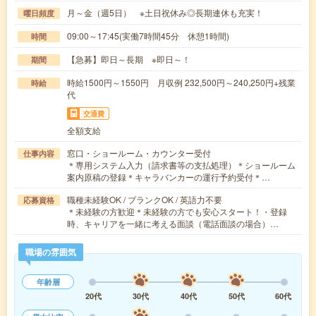
月～金（週5日） ※土日祝休み◎長期連休も充実！
曜日頻度
09:00～17:45(実働7時間45分 休憩1時間)
時間
【急募】即日～長期 ※即日～！
期間
時給1500円～1550円 月収例 232,500円～240,250円+残業
時給
代
交通費
全額支給
窓口・ショールーム・カウンター受付
仕事内容
＊専用システム入力（請求書等の支払処理）＊ショールーム
案内原稿の登録＊キャラバンカーの運行予約受付＊…
職種未経験OK / ブランクOK / 英語力不要
応募資格
＊未経験の方歓迎＊未経験の方でも安心スタート！・登録
時、キャリアを一緒に考える面談（電話面談の場合）…
職場の雰囲気
年齢層
20代
30代
40代
50代
60代