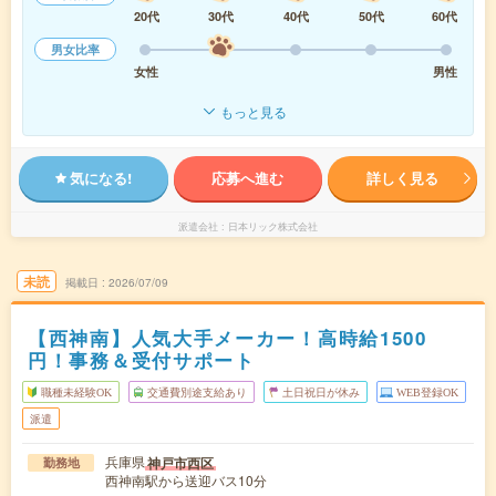
20代
30代
40代
50代
60代
男女比率
女性
男性
もっと見る
気になる!
応募へ進む
詳しく見る
派遣会社
日本リック株式会社
未読
掲載日
2026/07/09
【西神南】人気大手メーカー！高時給1500
円！事務＆受付サポート
職種未経験OK
交通費別途支給あり
土日祝日が休み
WEB登録OK
派遣
兵庫県
神戸市西区
勤務地
西神南駅から送迎バス10分