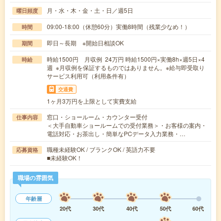
月・水・木・金・土・日／週5日
曜日頻度
09:00-18:00（休憩60分）実働8時間（残業少なめ！）
時間
即日～長期 ※開始日相談OK
期間
時給1500円 月収例 24万円 時給1500円×実働8h×週5日×4
時給
週 ※月収例を保証するものではありません。※給与即受取り
サービス利用可（利用条件有）
交通費
1ヶ月3万円を上限として実費支給
窓口・ショールーム・カウンター受付
仕事内容
＜大手自動車ショールームでの受付業務＞・お客様の案内・
電話対応・お茶出し・簡単なPCデータ入力業務・…
職種未経験OK / ブランクOK / 英語力不要
応募資格
■未経験OK！
職場の雰囲気
年齢層
20代
30代
40代
50代
60代