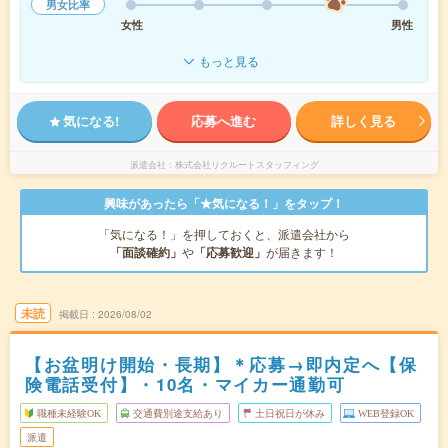
男女比率
女性
男性
もっと見る
気になる!
応募へ進む
詳しく見る
派遣会社
株式会社リクルートスタッフィング
興味があったら「★気になる！」をタップ！
「気になる！」を押しておくと、派遣会社から
「面談確約」
や
「応募歓迎」
が届きます！
未読
掲載日
2026/08/02
【お盆明け開始・長期】＊応募→即内定へ【保
険電話受付】・10名・マイカー通勤可
職種未経験OK
交通費別途支給あり
土日祝日が休み
WEB登録OK
派遣