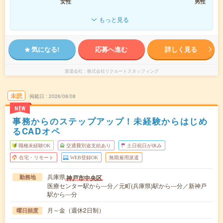
女性
男性
もっと見る
気になる!
応募へ進む
詳しく見る
派遣会社
株式会社リクルートスタッフィング
未読
掲載日
2026/08/08
NEW
事務からのステップアップ！未経験からはじめ
るCADオペ
職種未経験OK
交通費別途支給あり
土日祝日が休み
在宅・リモート
WEB登録OK
無期雇用派遣
兵庫県
神戸市中央区
勤務地
医療センター駅から---分／元町(兵庫県)駅から---分／新神戸
駅から---分
月～金（週休2日制）
曜日頻度