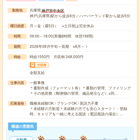
兵庫県
神戸市中央区
勤務地
神戸(兵庫県)駅から徒歩6分／ハーバーランド駅から徒歩5分
月～金（週5日） ※土日祝は完全休み
曜日頻度
09:00～18:00(実働8時間 休憩1時間)
時間
2026年08月中旬～長期 ※8月～！
期間
時給1550円 月収例 248,000円
時給
交通費
全額支給
一般事務
仕事内容
＊書類作成（フォーマット有）＊書類の管理、ファイリング
＊その他庶務（郵便物の管理、備品発注など）※同…
職種未経験OK / ブランクOK / 英語力不要
応募資格
＊未経験の方歓迎＊未経験の方でも安心スタート！・登録
時、キャリアを一緒に考える面談（電話面談の場合）…
職場の雰囲気
年齢層