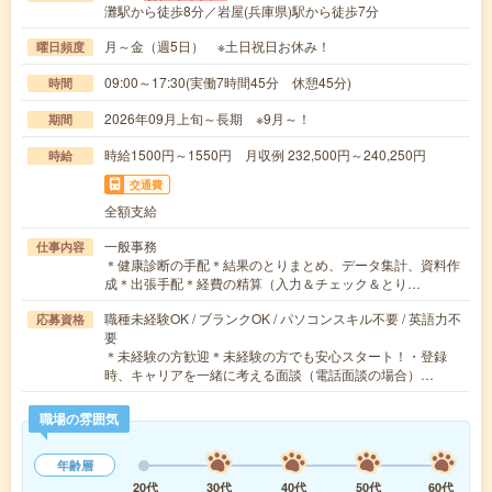
灘駅から徒歩8分／岩屋(兵庫県)駅から徒歩7分
月～金（週5日） ※土日祝日お休み！
曜日頻度
09:00～17:30(実働7時間45分 休憩45分)
時間
2026年09月上旬～長期 ※9月～！
期間
時給1500円～1550円 月収例 232,500円～240,250円
時給
交通費
全額支給
一般事務
仕事内容
＊健康診断の手配＊結果のとりまとめ、データ集計、資料作
成＊出張手配＊経費の精算（入力＆チェック＆とり…
職種未経験OK / ブランクOK / パソコンスキル不要 / 英語力不
応募資格
要
＊未経験の方歓迎＊未経験の方でも安心スタート！・登録
時、キャリアを一緒に考える面談（電話面談の場合）…
職場の雰囲気
年齢層
20代
30代
40代
50代
60代