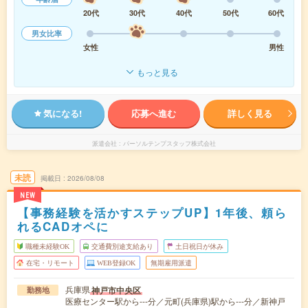
20代
30代
40代
50代
60代
男女比率
女性
男性
もっと見る
気になる!
応募へ進む
詳しく見る
派遣会社
パーソルテンプスタッフ株式会社
未読
掲載日
2026/08/08
NEW
【事務経験を活かすステップUP】1年後、頼ら
れるCADオペに
職種未経験OK
交通費別途支給あり
土日祝日が休み
在宅・リモート
WEB登録OK
無期雇用派遣
兵庫県
神戸市中央区
勤務地
医療センター駅から---分／元町(兵庫県)駅から---分／新神戸