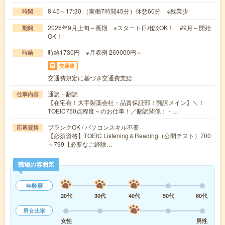
8:45～17:30 （実働7時間45分）休憩60分 ※残業少
時間
2026年9月上旬～長期 ※スタート日相談OK！ #9月～開始
期間
OK！
時給1730円 ※月収例 269000円～
時給
交通費
交通費規定に基づき交通費支給
通訳・翻訳
仕事内容
【在宅有！大手製薬会社・品質保証部！翻訳メイン】＼！
TOEIC750点程度～のお仕事！／翻訳関係：・…
ブランクOK / パソコンスキル不要
応募資格
【必須資格】TOEIC Listening＆Reading（公開テスト）700
～799【必要なご経験…
職場の雰囲気
年齢層
20代
30代
40代
50代
60代
男女比率
女性
男性