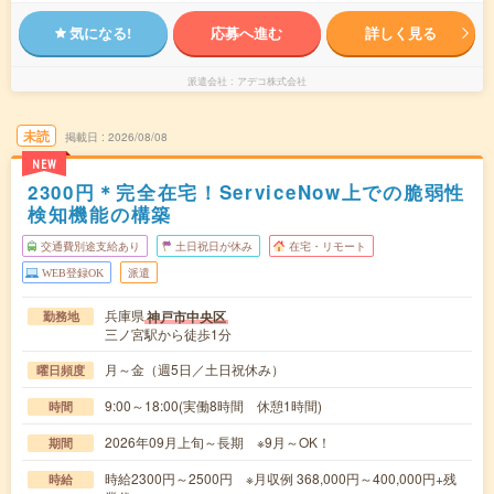
気になる!
応募へ進む
詳しく見る
派遣会社
アデコ株式会社
未読
掲載日
2026/08/08
NEW
2300円＊完全在宅！ServiceNow上での脆弱性
検知機能の構築
交通費別途支給あり
土日祝日が休み
在宅・リモート
WEB登録OK
派遣
兵庫県
神戸市中央区
勤務地
三ノ宮駅から徒歩1分
月～金（週5日／土日祝休み）
曜日頻度
9:00～18:00(実働8時間 休憩1時間)
時間
2026年09月上旬～長期 ※9月～OK！
期間
時給2300円～2500円 ※月収例 368,000円～400,000円+残
時給