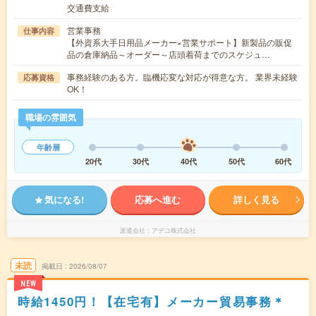
交通費支給
営業事務
仕事内容
【外資系大手日用品メーカー×営業サポート】新製品の販促
品の倉庫納品～オーダー～店頭着荷までのスケジュ…
事務経験のある方。臨機応変な対応が得意な方。 業界未経験
応募資格
OK！
職場の雰囲気
年齢層
20代
30代
40代
50代
60代
気になる!
応募へ進む
詳しく見る
派遣会社
アデコ株式会社
未読
掲載日
2026/08/07
NEW
時給1450円！【在宅有】メーカー貿易事務＊