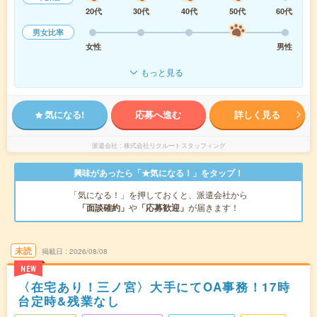
20代
30代
40代
50代
60代
男女比率
女性
男性
もっと見る
気になる!
応募へ進む
詳しく見る
派遣会社
株式会社リクルートスタッフィング
興味があったら「★気になる！」をタップ！
「気になる！」を押しておくと、派遣会社から
「面談確約」
や
「応募歓迎」
が届きます！
未読
掲載日
2026/08/08
NEW
〈在宅あり！三ノ宮〉大手にてOA事務！17時
台定時&残業なし