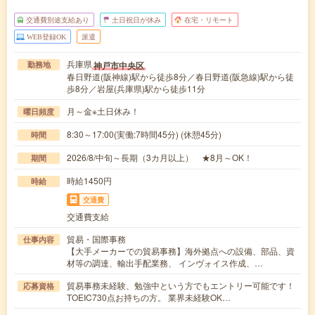
交通費別途支給あり
土日祝日が休み
在宅・リモート
WEB登録OK
派遣
兵庫県
神戸市中央区
勤務地
春日野道(阪神線)駅から徒歩8分／春日野道(阪急線)駅から徒
歩8分／岩屋(兵庫県)駅から徒歩11分
月～金※土日休み！
曜日頻度
8:30～17:00(実働:7時間45分) (休憩45分)
時間
2026/8/中旬～長期（3カ月以上） ★8月～OK！
期間
時給1450円
時給
交通費
交通費支給
貿易・国際事務
仕事内容
【大手メーカーでの貿易事務】海外拠点への設備、部品、資
材等の調達、輸出手配業務、 インヴォイス作成、…
貿易事務未経験、勉強中という方でもエントリー可能です！
応募資格
TOEIC730点お持ちの方。 業界未経験OK…