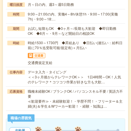
月～日の内、週3～週5日勤務
曜日頻度
9:00～21:00の内、実働4～8h/休憩1h・9:00～17:00(実働
時間
7h)・9:00～18:…
お試し短期もOK ◆3ヶ月～/長期も大歓迎 ◆即日勤務
期間
OK ◆8月～・9月～など開始日の相談OK
時給1530～1730円 ◆昇給あり ◆日払い(速払い：給料日
時給
前に70％迄受取可能/規定有)＋月払い
交通費
交通費規定支給
データ入力・タイピング
仕事内容
＜＜3ヶ月後からテレワークOK＞＞ 1日4時間～OK！人気
のテレワーク＊コツコツ作業が好きな方も大歓…
職種未経験OK / ブランクOK / パソコンスキル不要 / 英語力不
応募資格
要
≪歓迎要件≫・未経験歓迎！・学歴不問！・フリーター＆主
婦(夫)＆学生＆Wワーカー歓迎！・経験・知識は…
職場の雰囲気
年齢層