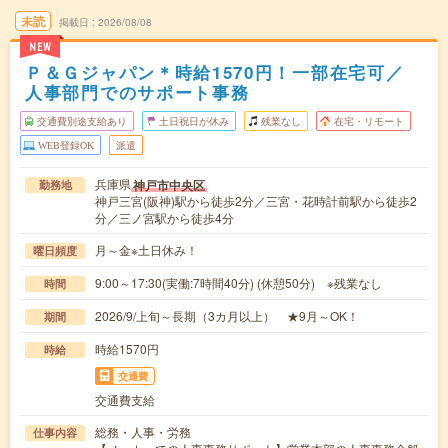
未読
掲載日
2026/08/08
NEW
Ｐ＆Ｇジャパン＊時給1570円！一部在宅可／
人事部門でのサポート事務
交通費別途支給あり
土日祝日が休み
残業なし
在宅・リモート
WEB登録OK
派遣
兵庫県
神戸市中央区
勤務地
神戸三宮(阪神)駅から徒歩2分／三宮・花時計前駅から徒歩2
分／三ノ宮駅から徒歩4分
月～金※土日休み！
曜日頻度
9:00～17:30(実働:7時間40分) (休憩50分) ※残業なし
時間
2026/9/上旬～長期（3カ月以上） ★9月～OK！
期間
時給1570円
時給
交通費
交通費支給
総務・人事・労務
仕事内容