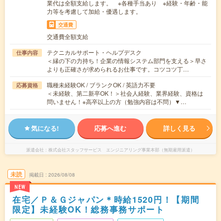
業代は全額支給します。 ※各種手当あり ※経験・年齢・能
力等を考慮して加給・優遇します。
交通費
交通費全額支給
テクニカルサポート・ヘルプデスク
仕事内容
＜縁の下の力持ち！企業の情報システム部門を支える＞早さ
よりも正確さが求められるお仕事です。コツコツ丁…
職種未経験OK / ブランクOK / 英語力不要
応募資格
＜未経験、第二新卒OK！＞社会人経験、業界経験、資格は
問いません！※高卒以上の方（勉強内容は不問）▼…
気になる!
応募へ進む
詳しく見る
派遣会社
株式会社スタッフサービス エンジニアリング事業本部（無期雇用派遣）
未読
掲載日
2026/08/08
NEW
在宅／Ｐ＆Ｇジャパン＊時給1520円！【期間
限定】未経験OK！総務事務サポート