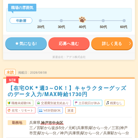
職場の雰囲気
年齢層
20代
30代
40代
50代
60代
気になる!
応募へ進む
詳しく見る
派遣会社
アデコ株式会社
未読
掲載日
2026/08/08
NEW
【在宅OK＊週3～OK！】キャラクターグッズ
のデータ入力/MAX時給1730円
職種未経験OK
交通費別途支給あり
土日祝日が休み
残業なし
在宅・リモート
WEB登録OK
派遣
兵庫県
神戸市中央区
勤務地
三ノ宮駅から徒歩5分／元町(兵庫県)駅から---分／三宮(神戸
市営)駅から---分／神戸(兵庫県)駅から---分／兵庫駅から---分