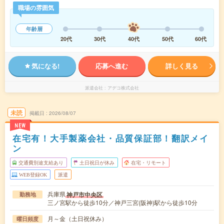
職場の雰囲気
年齢層
20代
30代
40代
50代
60代
気になる!
応募へ進む
詳しく見る
派遣会社
アデコ株式会社
未読
掲載日
2026/08/07
NEW
在宅有！大手製薬会社・品質保証部！翻訳メイ
ン
交通費別途支給あり
土日祝日が休み
在宅・リモート
WEB登録OK
派遣
兵庫県
神戸市中央区
勤務地
三ノ宮駅から徒歩10分／神戸三宮(阪神)駅から徒歩10分
月～金（土日祝休み）
曜日頻度