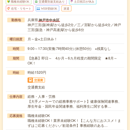
職種未経験OK
交通費別途支給あり
土日祝日が休み
在宅・リモート
WEB登録OK
派遣
兵庫県
神戸市中央区
勤務地
神戸三宮(阪神)駅から徒歩2分／三ノ宮駅から徒歩4分／神戸
三宮(阪急・神戸高速)駅から徒歩6分
月～金※土日休み！
曜日頻度
9:00～17:30(実働:7時間40分) (休憩50分) ※残業なし
時間
【急募】即日～ 4か月～6カ月程度の期間限定 ★8月～
期間
OK！
時給1520円
時給
交通費
交通費支給
総務・人事・労務
仕事内容
【大手メーカーでの総務事務サポート】健康保険関連事務、
厚生年金・国民年金関連事務、福利厚生に関する事…
職種未経験OK
応募資格
職種未経験OK！業界未経験OK！【こんな方におススメ！ま
ずはご応募ください／歓迎条件】事務経験のある…