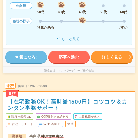
年齢層
20代
30代
40代
50代
60代
職場の様子
活気がある
しずか
もっと見る
気になる!
応募へ進む
詳しく見る
派遣会社
マンパワーグループ株式会社
未読
掲載日
2026/08/08
NEW
【在宅勤務OK！高時給1500円】コツコツ＆カ
ンタン事務サポート
職種未経験OK
交通費別途支給あり
土日祝日が休み
在宅・リモート
WEB登録OK
派遣
兵庫県
神戸市中央区
勤務地