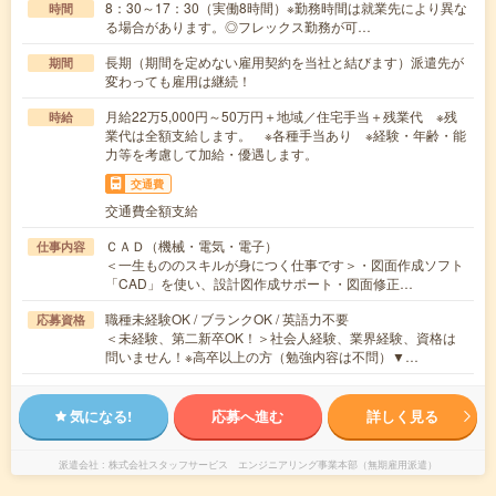
8：30～17：30（実働8時間）※勤務時間は就業先により異な
時間
る場合があります。◎フレックス勤務が可…
長期（期間を定めない雇用契約を当社と結びます）派遣先が
期間
変わっても雇用は継続！
月給22万5,000円～50万円＋地域／住宅手当＋残業代 ※残
時給
業代は全額支給します。 ※各種手当あり ※経験・年齢・能
力等を考慮して加給・優遇します。
交通費
交通費全額支給
ＣＡＤ（機械・電気・電子）
仕事内容
＜一生もののスキルが身につく仕事です＞・図面作成ソフト
「CAD」を使い、設計図作成サポート・図面修正…
職種未経験OK / ブランクOK / 英語力不要
応募資格
＜未経験、第二新卒OK！＞社会人経験、業界経験、資格は
問いません！※高卒以上の方（勉強内容は不問）▼…
気になる!
応募へ進む
詳しく見る
派遣会社
株式会社スタッフサービス エンジニアリング事業本部（無期雇用派遣）