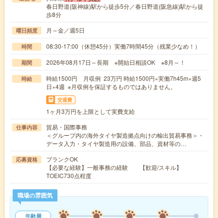
春日野道(阪神線)駅から徒歩5分／春日野道(阪急線)駅から徒
歩8分
月～金／週5日
曜日頻度
08:30-17:00（休憩45分）実働7時間45分（残業少なめ！）
時間
2026年08月17日～長期 ※開始日相談OK ※8月～！
期間
時給1500円 月収例 23万円 時給1500円×実働7h45m×週5
時給
日×4週 ※月収例を保証するものではありません。
交通費
1ヶ月3万円を上限として実費支給
貿易・国際事務
仕事内容
＜グループ内の海外タイヤ製造拠点向けの輸出貿易事務＞・
データ入力・タイヤ製造用の設備、部品、資材等の…
ブランクOK
応募資格
【必要な経験】一般事務の経験 【歓迎/スキル】
TOEIC730点程度
職場の雰囲気
年齢層