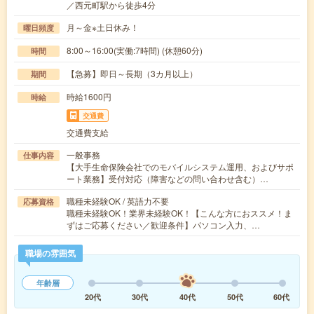
／西元町駅から徒歩4分
月～金※土日休み！
曜日頻度
8:00～16:00(実働:7時間) (休憩60分)
時間
【急募】即日～長期（3カ月以上）
期間
時給1600円
時給
交通費
交通費支給
一般事務
仕事内容
【大手生命保険会社でのモバイルシステム運用、およびサポ
ート業務】受付対応（障害などの問い合わせ含む）…
職種未経験OK / 英語力不要
応募資格
職種未経験OK！業界未経験OK！【こんな方におススメ！ま
ずはご応募ください／歓迎条件】パソコン入力、…
職場の雰囲気
年齢層
20代
30代
40代
50代
60代