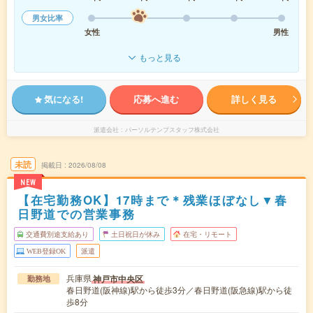
男女比率
女性
男性
もっと見る
気になる!
応募へ進む
詳しく見る
派遣会社
パーソルテンプスタッフ株式会社
未読
掲載日
2026/08/08
NEW
【在宅勤務OK】17時まで＊残業ほぼなし▼春
日野道での営業事務
交通費別途支給あり
土日祝日が休み
在宅・リモート
WEB登録OK
派遣
兵庫県
神戸市中央区
勤務地
春日野道(阪神線)駅から徒歩3分／春日野道(阪急線)駅から徒
歩8分