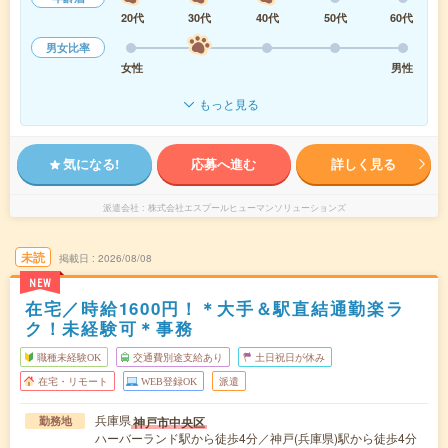
20代
30代
40代
50代
60代
男女比率
女性
男性
もっと見る
気になる!
応募へ進む
詳しく見る
派遣会社
株式会社エスプールヒューマンソリューションズ
未読
掲載日
2026/08/08
NEW
在宅／時給1600円！＊大手＆駅直結通勤楽ラ
ク！未経験可＊事務
職種未経験OK
交通費別途支給あり
土日祝日が休み
在宅・リモート
WEB登録OK
派遣
兵庫県
神戸市中央区
勤務地
ハーバーランド駅から徒歩4分／神戸(兵庫県)駅から徒歩4分