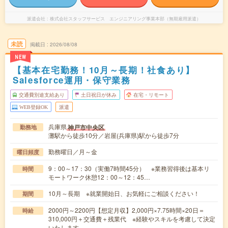
派遣会社
株式会社スタッフサービス エンジニアリング事業本部（無期雇用派遣）
未読
掲載日
2026/08/08
NEW
【基本在宅勤務！10月～長期！社食あり】
Salesforce運用・保守業務
交通費別途支給あり
土日祝日が休み
在宅・リモート
WEB登録OK
派遣
兵庫県
神戸市中央区
勤務地
灘駅から徒歩10分／岩屋(兵庫県)駅から徒歩7分
勤務曜日／月～金
曜日頻度
9：00～17：30（実働7時間45分） ※業務習得後は基本リ
時間
モートワーク休憩12：00～12：45…
10月～長期 ※就業開始日、お気軽にご相談ください！
期間
2000円～2200円【想定月収】2,000円×7.75時間×20日＝
時給
310,000円＋交通費＋残業代 ※経験やスキルを考慮して決定
いたします。