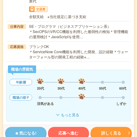
業代
交通費
全額支給 ※当社規定に基づき支給
SE・プログラマ（ビジネスアプリケーション系）
仕事内容
＊SecOPSのVR/CC機能を利用した脆弱性の検知＊管理機能
の運用検討＊JavaScriptを使用…
ブランクOK
応募資格
＊ServiceNow Core機能を利用した開発、設計経験＊ウォー
ターフォール型の開発工程の経験※…
職場の雰囲気
年齢層
20代
30代
40代
50代
60代
職場の様子
活気がある
しずか
もっと見る
気になる!
応募へ進む
詳しく見る