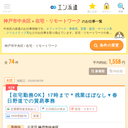
メニュー
気になる!
ログイン
検索
神戸市中央区
×
在宅・リモートワーク
のお仕事一覧
中央区の派遣のお仕事情報です。
オフィスワーク・事務系
、
営業・販売・サービス系
、
クリエイティブ系
などのお仕事を取り揃えています。在宅・リモートワークの条件
の他に、
交通費別途支給あり
、
職種未経験OK
、
友だちと一緒の応募OK
などのこだわ
り条件も取り揃えています。
条件の変更
神戸市中央区 / 在宅・リモートワーク
74
1,558
全
件
平均時給:
円
時給順
新着順
未読
掲載日
2026/08/08
NEW
【在宅勤務OK】17時まで＊残業ほぼなし▼春
日野道での貿易事務
交通費別途支給あり
土日祝日が休み
在宅・リモート
WEB登録OK
派遣
兵庫県
神戸市中央区
勤務地