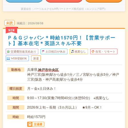
派遣会社
パーソルエクセルHRパートナーズ株式会社（エンジニア部門）
未読
掲載日
2026/08/08
NEW
Ｐ＆Ｇジャパン＊時給1570円！【営業サポー
ト】基本在宅＊英語スキル不要
交通費別途支給あり
土日祝日が休み
残業なし
在宅・リモート
WEB登録OK
派遣
兵庫県
神戸市中央区
勤務地
神戸三宮(阪神)駅から徒歩1分／三ノ宮駅から徒歩3分／神戸
三宮(阪急・神戸高速)駅から徒歩4分
月～金※土日休み！
曜日頻度
9:00～17:30(実働:7時間40分) (休憩50分) ※残業なし
時間
2026/9/上旬～長期（3カ月以上） ★9月～OK！
期間
時給1570円
時給
交通費