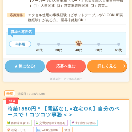
【メーカーでの人事事務サポート】営業本部の人事事務全般
（（1）人事関連（2）営業車管理関連（3）営業…
エクセル使用の事務経験（ピポットテーブルやVLOOKUP実
応募資格
務経験）がある方。 業界未経験OK！
職場の雰囲気
年齢層
20代
30代
40代
50代
60代
気になる!
応募へ進む
詳しく見る
派遣会社
アデコ株式会社
未読
掲載日
2026/08/08
NEW
時給1550円＊【電話なし×在宅OK】自分のペ
ースで！コツコツ事務＜＞
職種未経験OK
交通費別途支給あり
土日祝日が休み
在宅・リモート
WEB登録OK
派遣