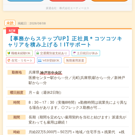
派遣会社
株式会社エーティーエス
未読
掲載日
2026/08/08
NEW
【事務からステップUP】正社員＊コツコツキ
ャリアを積み上げる！ITサポート
職種未経験OK
交通費別途支給あり
土日祝日が休み
在宅・リモート
WEB登録OK
無期雇用派遣
兵庫県
神戸市中央区
勤務地
医療センター駅から---分／元町(兵庫県)駅から---分／新神戸
駅から---分
月～金（週休2日制）
曜日頻度
8：30～17：30（実働8時間）※勤務時間は就業先により異な
時間
る場合があります。◎フレックス勤務が可…
長期（期間を定めない雇用契約を当社と結びます）派遣先が
期間
変わっても雇用は継続！
月給22万5,000円～50万円＋地域／住宅手当＋残業代 ※残
時給