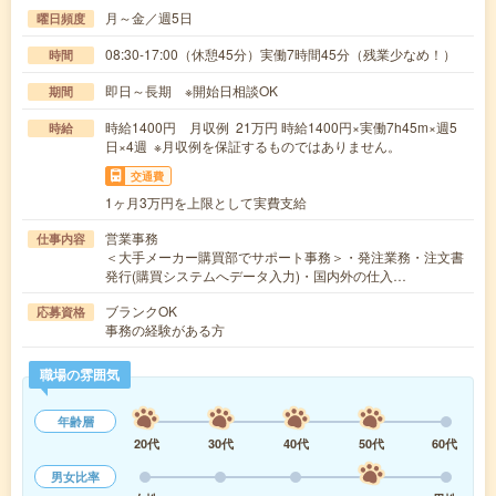
月～金／週5日
曜日頻度
08:30-17:00（休憩45分）実働7時間45分（残業少なめ！）
時間
即日～長期 ※開始日相談OK
期間
時給1400円 月収例 21万円 時給1400円×実働7h45m×週5
時給
日×4週 ※月収例を保証するものではありません。
交通費
1ヶ月3万円を上限として実費支給
営業事務
仕事内容
＜大手メーカー購買部でサポート事務＞・発注業務・注文書
発行(購買システムへデータ入力)・国内外の仕入…
ブランクOK
応募資格
事務の経験がある方
職場の雰囲気
年齢層
20代
30代
40代
50代
60代
男女比率