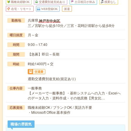
職種未経験OK
交通費別途支給あり
土日祝日が休み
残業なし
在宅・リモート
WEB登録OK
派遣
兵庫県
神戸市中央区
勤務地
三ノ宮駅から徒歩10分／三宮・花時計前駅から徒歩8分
月～金
曜日頻度
9:00～17:40
時間
【急募】即日～長期
期間
時給1400円＋交
時給
交通費
通勤交通費別途支給(規定あり)
一般事務
仕事内容
【メーカーで一般事務】・基幹システムへの入力・Excelへ
のデータ入力・資料作成・その他庶務【男女比…
職種未経験OK / ブランクOK / 英語力不要
応募資格
・Microsoft Office:基本操作
職場の雰囲気