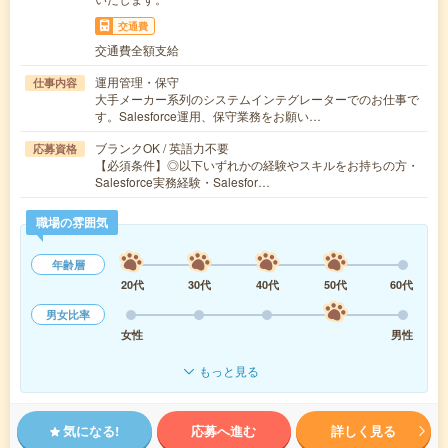
交通費
交通費全額支給
運用管理・保守
仕事内容
大手メーカー系列のシステムインテグレーターでのお仕事で
す。Salesforce運用、保守業務をお願い…
ブランクOK / 英語力不要
応募資格
【必須条件】◎以下いずれかの経験やスキルをお持ちの方・
Salesforce実務経験・Salesfor…
職場の雰囲気
年齢層
20代
30代
40代
50代
60代
男女比率
女性
男性
もっと見る
気になる!
応募へ進む
詳しく見る