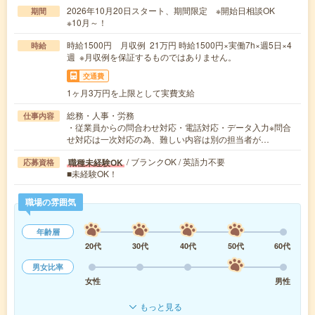
2026年10月20日スタート、期間限定 ※開始日相談OK
期間
※10月～！
時給1500円 月収例 21万円 時給1500円×実働7h×週5日×4
時給
週 ※月収例を保証するものではありません。
交通費
1ヶ月3万円を上限として実費支給
総務・人事・労務
仕事内容
・従業員からの問合わせ対応・電話対応・データ入力※問合
せ対応は一次対応の為、難しい内容は別の担当者が…
/ ブランクOK / 英語力不要
職種未経験OK
応募資格
■未経験OK！
職場の雰囲気
年齢層
20代
30代
40代
50代
60代
男女比率
女性
男性
もっと見る