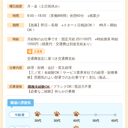
月～金（土日祝休み）
曜日頻度
9:00～18:00 （実働8時間）休憩60分 ※残業少
時間
【急募】即日～長期 ※スタート日相談OK！ #8月～開始
期間
OK！
月給制のお仕事です：固定月給 251100円 ※時給換算 時給
時給
1550円（残業代・交通費は別途支給あり）
交通費
交通費規定に基づき交通費支給
経理・財務・会計・英文経理
仕事内容
【三ノ宮！未経験OK！サービス業界本社での経理・財務事
務】雰囲気のよい部署でのお仕事です！支払（振込…
/ ブランクOK / 英語力不要
職種未経験OK
応募資格
【必要なご経験】何らかの事務
職場の雰囲気
年齢層
20代
30代
40代
50代
60代