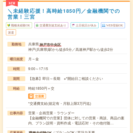
NEW
＼未経験応援！高時給1850円／金融機関での
営業！三宮
職種未経験OK
交通費別途支給あり
土日祝日が休み
WEB登録OK
派遣
兵庫県
神戸市中央区
勤務地
神戸(兵庫県)駅から徒歩5分／高速神戸駅から徒歩2分
月～金
曜日頻度
9:00～17:15
時間
【急募】即日～長期 ※*開始日ご相談ください
期間
時給1850円＋交
時給
交通費
*交通費支給(規定有・月額上限3万円迄)
営業・企画営業・ラウンダー
仕事内容
【金融機関での営業】団体に対しての営業・商談、商品の案
内、プラン説明・資料作成・電話応対・その他付随…
/ ブランクOK / 英語力不要
職種未経験OK
応募資格