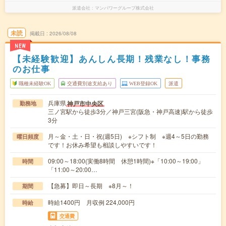
派遣会社
マンパワーグループ株式会社
未読
掲載日
2026/08/08
NEW
【未経験歓迎】あんしん長期！残業なし！事務
のお仕事
職種未経験OK
交通費別途支給あり
WEB登録OK
派遣
兵庫県
神戸市中央区
勤務地
三ノ宮駅から徒歩3分／神戸三宮(阪急・神戸高速)駅から徒歩
3分
月～金・土・日・祝(週5日) ※シフト制 ※週4～5日の勤務
曜日頻度
です！お休み希望も相談しやすいです！
09:00～18:00(実働8時間 休憩1時間)※「10:00～19:00」
時間
「11:00～20:00…
【急募】即日～長期 ※8月～！
期間
時給1400円 月収例 224,000円
時給
交通費