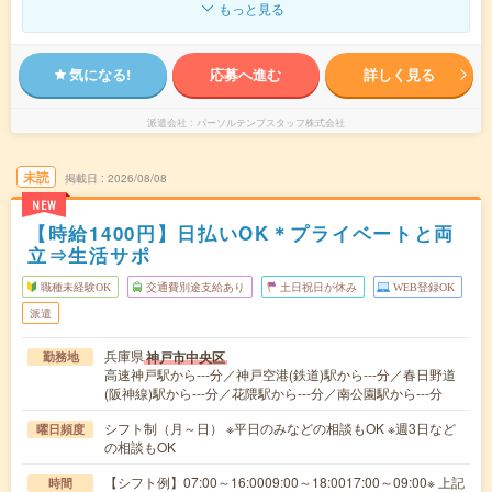
もっと見る
気になる!
応募へ進む
詳しく見る
派遣会社
パーソルテンプスタッフ株式会社
未読
掲載日
2026/08/08
NEW
【時給1400円】日払いOK＊プライベートと両
立⇒生活サポ
職種未経験OK
交通費別途支給あり
土日祝日が休み
WEB登録OK
派遣
兵庫県
神戸市中央区
勤務地
高速神戸駅から---分／神戸空港(鉄道)駅から---分／春日野道
(阪神線)駅から---分／花隈駅から---分／南公園駅から---分
シフト制（月～日） ※平日のみなどの相談もOK ※週3日など
曜日頻度
の相談もOK
【シフト例】07:00～16:0009:00～18:0017:00～09:00※ 上記
時間