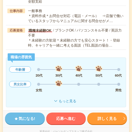
全額支給
一般事務
仕事内容
＊資料作成＊お問合せ対応（電話・メール） ⇒店舗で働い
ているスタッフからマニュアルに関する問合せがメ…
/ ブランクOK / パソコンスキル不要 / 英語力
職種未経験OK
応募資格
不要
＊未経験の方歓迎＊未経験の方でも安心スタート！・登録
時、キャリアを一緒に考える面談（TEL面談の場合…
職場の雰囲気
年齢層
20代
30代
40代
50代
60代
男女比率
女性
男性
もっと見る
気になる!
応募へ進む
詳しく見る
派遣会社
パーソルテンプスタッフ株式会社