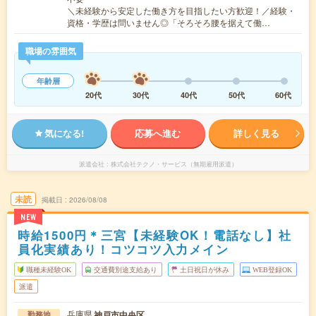
＼未経験から安定した働き方を目指したい方歓迎！／経験・
資格・学歴は問いません◎「そろそろ腰を据えて働…
職場の雰囲気
年齢層
20代
30代
40代
50代
60代
気になる!
応募へ進む
詳しく見る
派遣会社
株式会社テクノ・サービス（無期雇用派遣）
未読
掲載日
2026/08/08
NEW
時給1500円＊三宮【未経験OK！電話なし】社
員化実績あり！コツコツ入力メイン
職種未経験OK
交通費別途支給あり
土日祝日が休み
WEB登録OK
派遣
兵庫県
神戸市中央区
勤務地