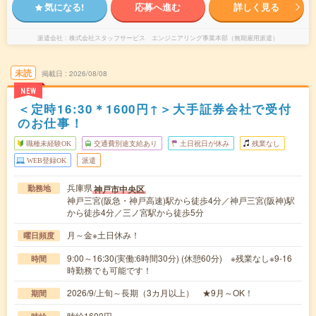
気になる!
応募へ進む
詳しく見る
派遣会社
株式会社スタッフサービス エンジニアリング事業本部（無期雇用派遣）
未読
掲載日
2026/08/08
NEW
＜定時16:30＊1600円↑＞大手証券会社で受付
のお仕事！
職種未経験OK
交通費別途支給あり
土日祝日が休み
残業なし
WEB登録OK
派遣
兵庫県
神戸市中央区
勤務地
神戸三宮(阪急・神戸高速)駅から徒歩4分／神戸三宮(阪神)駅
から徒歩4分／三ノ宮駅から徒歩5分
月～金※土日休み！
曜日頻度
9:00～16:30(実働:6時間30分) (休憩60分) ※残業なし※9-16
時間
時勤務でも可能です！
2026/9/上旬～長期（3カ月以上） ★9月～OK！
期間
時給1600円