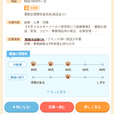
時給1650円＋交
時給
交通費
通勤交通費別途支給(規定あり)
総務・人事・労務
仕事内容
【大手エネルギーメーカー研究所にて総務事務】・書類の発
送、受領、コピー・事務用品等の発注、在庫管理・…
/ ブランクOK / 英語力不要
職種未経験OK
応募資格
庶務・事務経験を3年程度お持ちの方
職場の雰囲気
年齢層
20代
30代
40代
50代
60代
職場の様子
活気がある
しずか
もっと見る
気になる!
応募へ進む
詳しく見る