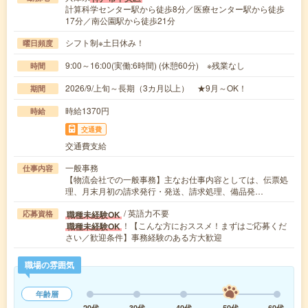
計算科学センター駅から徒歩8分／医療センター駅から徒歩
17分／南公園駅から徒歩21分
シフト制※土日休み！
曜日頻度
9:00～16:00(実働:6時間) (休憩60分) ※残業なし
時間
2026/9/上旬～長期（3カ月以上） ★9月～OK！
期間
時給1370円
時給
交通費
交通費支給
一般事務
仕事内容
【物流会社での一般事務】主なお仕事内容としては、伝票処
理、月末月初の請求発行・発送、請求処理、備品発…
/ 英語力不要
職種未経験OK
応募資格
！【こんな方におススメ！まずはご応募くだ
職種未経験OK
さい／歓迎条件】事務経験のある方大歓迎
職場の雰囲気
年齢層
20代
30代
40代
50代
60代