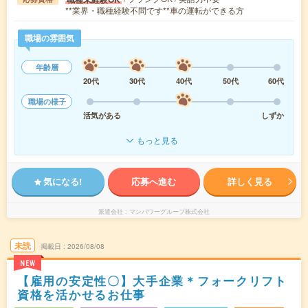
**業界・職種経験不問です**車の運転ができる方
職場の雰囲気
年齢層
20代
30代
40代
50代
60代
職場の様子
活気がある
しずか
もっと見る
気になる!
応募へ進む
詳しく見る
派遣会社
マンパワーグループ株式会社
未読
掲載日
2026/08/08
NEW
【雇用の安定性〇】大手企業＊フォークリフト
資格を活かせるお仕事