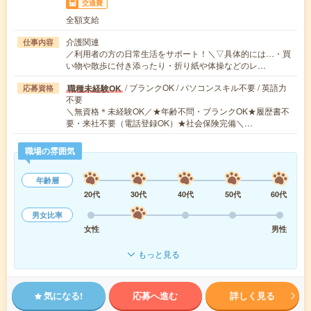
交通費
全額支給
介護関連
仕事内容
／利用者の方の日常生活をサポート！＼▽具体的には…・買
い物や散歩に付き添ったり・折り紙や体操などのレ…
/ ブランクOK / パソコンスキル不要 / 英語力
職種未経験OK
応募資格
不要
＼無資格＊未経験OK／★年齢不問・ブランクOK★履歴書不
要・来社不要（電話登録OK）★社会保険完備＼…
職場の雰囲気
年齢層
20代
30代
40代
50代
60代
男女比率
女性
男性
もっと見る
気になる!
応募へ進む
詳しく見る