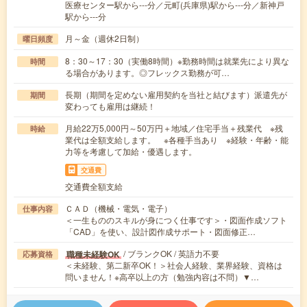
医療センター駅から---分／元町(兵庫県)駅から---分／新神戸
駅から---分
月～金（週休2日制）
曜日頻度
8：30～17：30（実働8時間）※勤務時間は就業先により異な
時間
る場合があります。◎フレックス勤務が可…
長期（期間を定めない雇用契約を当社と結びます）派遣先が
期間
変わっても雇用は継続！
月給22万5,000円～50万円＋地域／住宅手当＋残業代 ※残
時給
業代は全額支給します。 ※各種手当あり ※経験・年齢・能
力等を考慮して加給・優遇します。
交通費
交通費全額支給
ＣＡＤ（機械・電気・電子）
仕事内容
＜一生もののスキルが身につく仕事です＞・図面作成ソフト
「CAD」を使い、設計図作成サポート・図面修正…
/ ブランクOK / 英語力不要
職種未経験OK
応募資格
＜未経験、第二新卒OK！＞社会人経験、業界経験、資格は
問いません！※高卒以上の方（勉強内容は不問）▼…