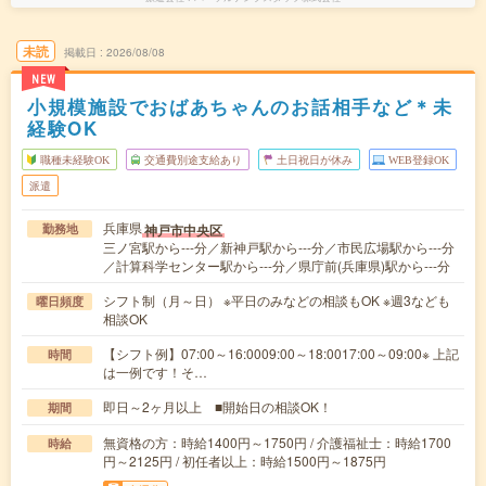
未読
掲載日
2026/08/08
NEW
小規模施設でおばあちゃんのお話相手など＊未
経験OK
職種未経験OK
交通費別途支給あり
土日祝日が休み
WEB登録OK
派遣
兵庫県
神戸市中央区
勤務地
三ノ宮駅から---分／新神戸駅から---分／市民広場駅から---分
／計算科学センター駅から---分／県庁前(兵庫県)駅から---分
シフト制（月～日） ※平日のみなどの相談もOK ※週3なども
曜日頻度
相談OK
【シフト例】07:00～16:0009:00～18:0017:00～09:00※ 上記
時間
は一例です！そ…
即日～2ヶ月以上 ■開始日の相談OK！
期間
無資格の方：時給1400円～1750円 / 介護福祉士：時給1700
時給
円～2125円 / 初任者以上：時給1500円～1875円