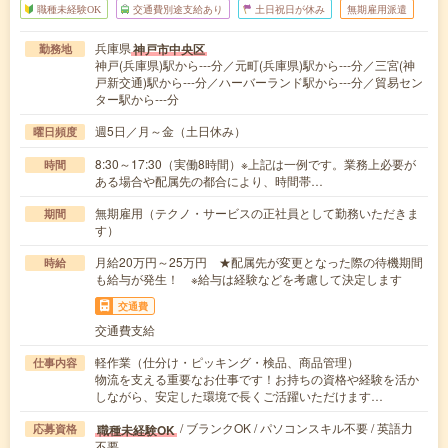
職種未経験OK
交通費別途支給あり
土日祝日が休み
無期雇用派遣
兵庫県
神戸市中央区
勤務地
神戸(兵庫県)駅から---分／元町(兵庫県)駅から---分／三宮(神
戸新交通)駅から---分／ハーバーランド駅から---分／貿易セン
ター駅から---分
週5日／月～金（土日休み）
曜日頻度
8:30～17:30（実働8時間）※上記は一例です。業務上必要が
時間
ある場合や配属先の都合により、時間帯…
無期雇用（テクノ・サービスの正社員として勤務いただきま
期間
す）
月給20万円～25万円 ★配属先が変更となった際の待機期間
時給
も給与が発生！ ※給与は経験などを考慮して決定します
交通費
交通費支給
軽作業（仕分け・ピッキング・検品、商品管理）
仕事内容
物流を支える重要なお仕事です！お持ちの資格や経験を活か
しながら、安定した環境で長くご活躍いただけます…
/ ブランクOK / パソコンスキル不要 / 英語力
職種未経験OK
応募資格
不要