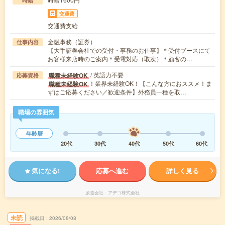
時給
交通費
交通費支給
金融事務（証券）
仕事内容
【大手証券会社での受付・事務のお仕事】＊受付ブースにて
お客様来店時のご案内＊受電対応（取次）＊顧客の…
/ 英語力不要
職種未経験OK
応募資格
！業界未経験OK！【こんな方におススメ！ま
職種未経験OK
ずはご応募ください／歓迎条件】外務員一種を取…
職場の雰囲気
年齢層
20代
30代
40代
50代
60代
気になる!
応募へ進む
詳しく見る
派遣会社
アデコ株式会社
未読
掲載日
2026/08/08