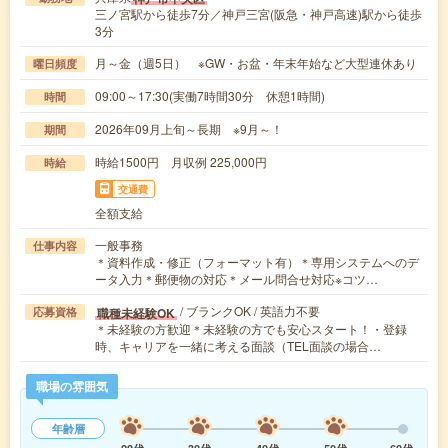
三ノ宮駅から徒歩7分／神戸三宮(阪急・神戸高速)駅から徒歩
3分
月～金（週5日） ※GW・お盆・年末年始など大型連休あり
曜日頻度
09:00～17:30(実働7時間30分 休憩1時間)
時間
2026年09月上旬～長期 ※9月～！
期間
時給1500円 月収例 225,000円
時給
交通費
全額支給
一般事務
仕事内容
＊資料作成・修正（フォーマット有）＊専用システムへのデ
ータ入力＊郵便物の対応＊メール問合せ対応※コツ…
/ ブランクOK / 英語力不要
職種未経験OK
応募資格
＊未経験の方歓迎＊未経験の方でも安心スタート！・登録
時、キャリアを一緒に考える面談（TEL面談の場合…
職場の雰囲気
年齢層