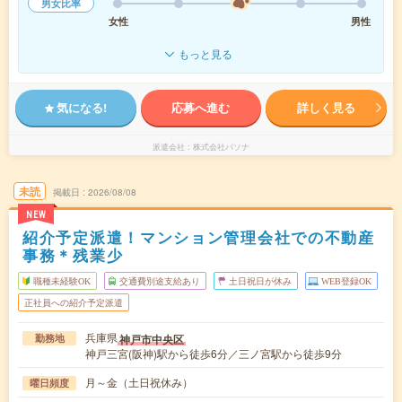
男女比率
女性
男性
もっと見る
気になる!
応募へ進む
詳しく見る
派遣会社
株式会社パソナ
未読
掲載日
2026/08/08
NEW
紹介予定派遣！マンション管理会社での不動産
事務＊残業少
職種未経験OK
交通費別途支給あり
土日祝日が休み
WEB登録OK
正社員への紹介予定派遣
兵庫県
神戸市中央区
勤務地
神戸三宮(阪神)駅から徒歩6分／三ノ宮駅から徒歩9分
月～金（土日祝休み）
曜日頻度