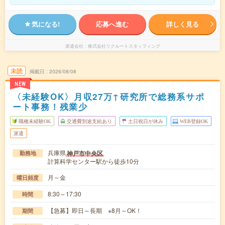
気になる!
応募へ進む
詳しく見る
派遣会社
株式会社リクルートスタッフィング
未読
掲載日
2026/08/08
NEW
〈未経験OK〉月収27万↑研究所で総務系サポ
ート事務！残業少
職種未経験OK
交通費別途支給あり
土日祝日が休み
WEB登録OK
派遣
兵庫県
神戸市中央区
勤務地
計算科学センター駅から徒歩10分
月～金
曜日頻度
8:30～17:30
時間
【急募】即日～長期 ※8月～OK！
期間