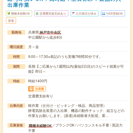
出庫作業
職種未経験OK
交通費別途支給あり
土日祝日が休み
WEB登録OK
派遣
兵庫県
神戸市中央区
勤務地
中公園駅から徒歩8分
月～金
曜日頻度
9:00～17:30※表記のうち実働7時間30分です。
時間
長期【ご応募から1週間以内(最短2日目)のスピード就業が可
期間
能】即日～
時給1400円
時給
交通費
交通費支給有り
軽作業（仕分け・ピッキング・検品、商品管理）
仕事内容
静電気除去装置の入出庫、機器の動作チェック、組立などの
作業をお願いします。(派遣)未経験者大歓迎。業…
/ ブランクOK / パソコンスキル不要 / 英語力
職種未経験OK
応募資格
不要