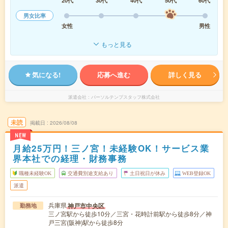
20代
30代
40代
50代
60代
男女比率
女性
男性
もっと見る
気になる!
応募へ進む
詳しく見る
派遣会社
パーソルテンプスタッフ株式会社
未読
掲載日
2026/08/08
NEW
月給25万円！三ノ宮！未経験OK！サービス業
界本社での経理・財務事務
職種未経験OK
交通費別途支給あり
土日祝日が休み
WEB登録OK
派遣
兵庫県
神戸市中央区
勤務地
三ノ宮駅から徒歩10分／三宮・花時計前駅から徒歩8分／神
戸三宮(阪神)駅から徒歩8分