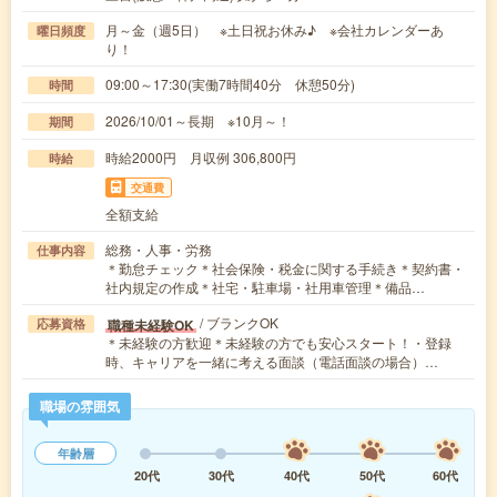
月～金（週5日） ※土日祝お休み♪ ※会社カレンダーあ
曜日頻度
り！
09:00～17:30(実働7時間40分 休憩50分)
時間
2026/10/01～長期 ※10月～！
期間
時給2000円 月収例 306,800円
時給
交通費
全額支給
総務・人事・労務
仕事内容
＊勤怠チェック＊社会保険・税金に関する手続き＊契約書・
社内規定の作成＊社宅・駐車場・社用車管理＊備品…
/ ブランクOK
職種未経験OK
応募資格
＊未経験の方歓迎＊未経験の方でも安心スタート！・登録
時、キャリアを一緒に考える面談（電話面談の場合）…
職場の雰囲気
年齢層
20代
30代
40代
50代
60代