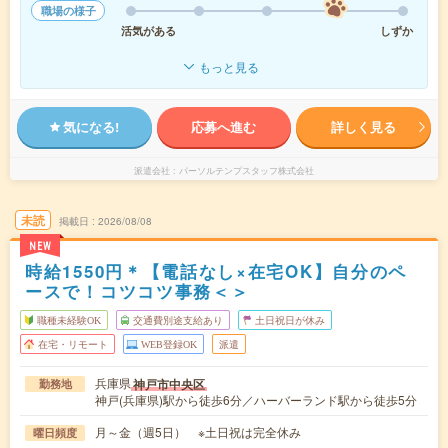
職場の様子
活気がある
しずか
もっと見る
気になる!
応募へ進む
詳しく見る
派遣会社
パーソルテンプスタッフ株式会社
未読
掲載日
2026/08/08
NEW
時給1550円＊【電話なし×在宅OK】自分のペ
ースで！コツコツ事務＜＞
職種未経験OK
交通費別途支給あり
土日祝日が休み
在宅・リモート
WEB登録OK
派遣
兵庫県
神戸市中央区
勤務地
神戸(兵庫県)駅から徒歩6分／ハーバーランド駅から徒歩5分
月～金（週5日） ※土日祝は完全休み
曜日頻度