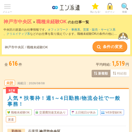
メニュー
気になる!
ログイン
検索
神戸市中央区
×
職種未経験OK
のお仕事一覧
中央区の派遣のお仕事情報です。
オフィスワーク・事務系
、
営業・販売・サービス系
、
クリエイティブ系
などのお仕事を取り揃えています。職種未経験OKの条件の他に、
交通費別途支給あり
、
友だちと一緒の応募OK
、
残業なし
などのこだわり条件も取り揃
えています。
条件の変更
神戸市中央区 / 職種未経験OK
616
1,519
全
件
平均時給:
円
時給順
新着順
未読
掲載日
2026/08/08
NEW
人気＊扶養枠！週1～4日勤務/物流会社で一般
事務！
職種未経験OK
交通費別途支給あり
土日祝日が休み
WEB登録OK
派遣
兵庫県
神戸市中央区
勤務地