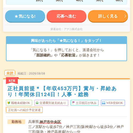
気になる!
応募へ進む
詳しく見る
派遣会社
アデコ株式会社
興味があったら「★気になる！」をタップ！
「気になる！」を押しておくと、派遣会社から
「面談確約」
や
「応募歓迎」
が届きます！
未読
掲載日
2026/08/08
NEW
正社員前提＊【年収453万円】賞与・昇給あ
り！年間休日124日！人事・総務
職種未経験OK
交通費別途支給あり
土日祝日が休み
WEB登録OK
正社員への紹介予定派遣
兵庫県
神戸市中央区
勤務地
三ノ宮駅から徒歩7分／神戸三宮(阪神)駅から徒歩3分／神戸
三宮(阪急・神戸高速)駅から---分