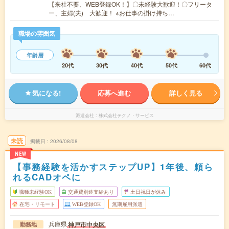
【来社不要、WEB登録OK！】〇未経験大歓迎！〇フリータ
ー、主婦(夫) 大歓迎！ ※お仕事の掛け持ち…
職場の雰囲気
年齢層
20代
30代
40代
50代
60代
気になる!
応募へ進む
詳しく見る
派遣会社
株式会社テクノ・サービス
未読
掲載日
2026/08/08
NEW
【事務経験を活かすステップUP】1年後、頼ら
れるCADオペに
職種未経験OK
交通費別途支給あり
土日祝日が休み
在宅・リモート
WEB登録OK
無期雇用派遣
兵庫県
神戸市中央区
勤務地