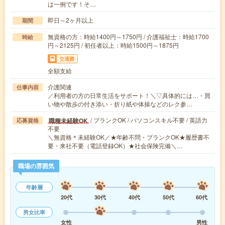
は一例です！そ…
即日～2ヶ月以上
期間
無資格の方：時給1400円～1750円 / 介護福祉士：時給1700
時給
円～2125円 / 初任者以上：時給1500円～1875円
交通費
全額支給
介護関連
仕事内容
／利用者の方の日常生活をサポート！＼▽具体的には…・買
い物や散歩の付き添い・折り紙や体操などのレク参…
/ ブランクOK / パソコンスキル不要 / 英語力
職種未経験OK
応募資格
不要
＼無資格＊未経験OK／★年齢不問・ブランクOK★履歴書不
要・来社不要（電話登録OK）★社会保険完備＼…
職場の雰囲気
年齢層
20代
30代
40代
50代
60代
男女比率
女性
男性