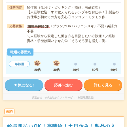
軽作業（仕分け・ピッキング・検品、商品管理）
仕事内容
【未経験歓迎！すぐ覚えられるシンプルなお仕事！】製造の
お仕事が初めての方も安心〇コツコツ・モクモク作…
/ ブランクOK / パソコンスキル不要 / 英語力
職種未経験OK
応募資格
不要
＼未経験から安定した働き方を目指したい方歓迎！／経験・
資格・学歴は問いません◎「そろそろ腰を据えて働…
職場の雰囲気
年齢層
20代
30代
40代
50代
60代
気になる!
応募へ進む
詳しく見る
派遣会社
株式会社テクノ・サービス（無期雇用派遣）
未読
給与即払いOK！高時給！土日休み！製品の入