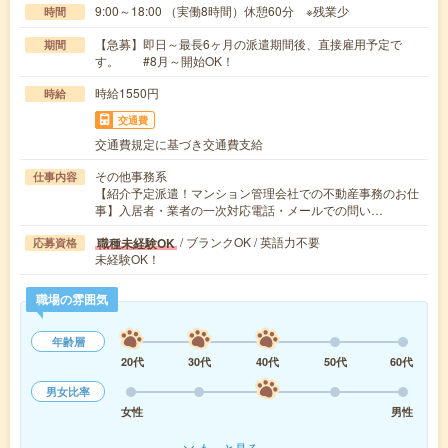
9:00～18:00 （実働8時間）休憩60分 ※残業少
時間
【急募】即日～最長6ヶ月の派遣期間後、直接雇用予定で
期間
す。 #8月～開始OK！
時給1550円
時給
交通費
交通費規定に基づき交通費支給
その他事務系
仕事内容
【紹介予定派遣！マンション管理会社での不動産事務のお仕
事】入居者・業者の一次対応電話・メールでの問い…
/ ブランクOK / 英語力不要
職種未経験OK
応募資格
未経験OK！
職場の雰囲気
年齢層
20代
30代
40代
50代
60代
男女比率
女性
男性
もっと見る