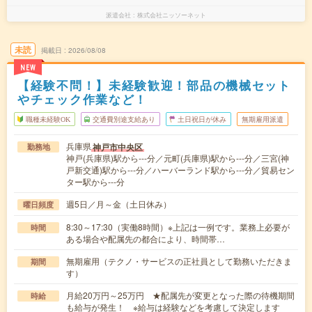
派遣会社
株式会社ニッソーネット
未読
掲載日
2026/08/08
NEW
【経験不問！】未経験歓迎！部品の機械セット
やチェック作業など！
職種未経験OK
交通費別途支給あり
土日祝日が休み
無期雇用派遣
兵庫県
神戸市中央区
勤務地
神戸(兵庫県)駅から---分／元町(兵庫県)駅から---分／三宮(神
戸新交通)駅から---分／ハーバーランド駅から---分／貿易セン
ター駅から---分
週5日／月～金（土日休み）
曜日頻度
8:30～17:30（実働8時間）※上記は一例です。業務上必要が
時間
ある場合や配属先の都合により、時間帯…
無期雇用（テクノ・サービスの正社員として勤務いただきま
期間
す）
月給20万円～25万円 ★配属先が変更となった際の待機期間
時給
も給与が発生！ ※給与は経験などを考慮して決定します