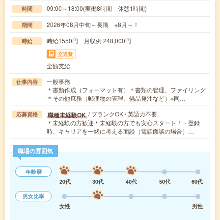
09:00～18:00(実働8時間 休憩1時間)
時間
2026年08月中旬～長期 ※8月～！
期間
時給1550円 月収例 248,000円
時給
交通費
全額支給
一般事務
仕事内容
＊書類作成（フォーマット有）＊書類の管理、ファイリング
＊その他庶務（郵便物の管理、備品発注など）※同…
/ ブランクOK / 英語力不要
職種未経験OK
応募資格
＊未経験の方歓迎＊未経験の方でも安心スタート！・登録
時、キャリアを一緒に考える面談（電話面談の場合）…
職場の雰囲気
年齢層
20代
30代
40代
50代
60代
男女比率
女性
男性