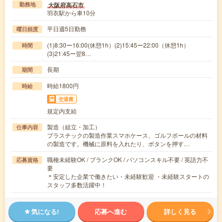
大阪府高石市
勤務地
羽衣駅から車10分
平日週5日勤務
曜日頻度
(1)8:30ー16:00(休憩1h）(2)15:45ー22:00（休憩1h）
時間
(3)21:45ー翌8…
長期
期間
時給1800円
時給
交通費
規定内支給
製造（組立・加工）
仕事内容
プラスチックの製造作業スマホケース、ゴルフボールの材料
の製造です。機械に原料を入れたり、ボタンを押す…
職種未経験OK / ブランクOK / パソコンスキル不要 / 英語力不
応募資格
要
＊安定した企業で働きたい・未経験歓迎 ・未経験スタートの
スタッフ多数活躍中！
気になる!
応募へ進む
詳しく見る