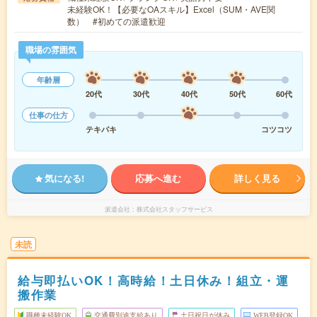
未経験OK！【必要なOAスキル】Excel（SUM・AVE関
数） #初めての派遣歓迎
職場の雰囲気
年齢層
20代
30代
40代
50代
60代
仕事の仕方
テキパキ
コツコツ
気になる!
応募へ進む
詳しく見る
派遣会社
株式会社スタッフサービス
未読
給与即払いOK！高時給！土日休み！組立・運
搬作業
職種未経験OK
交通費別途支給あり
土日祝日が休み
WEB登録OK