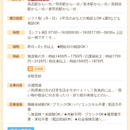
高石駅から---分／羽衣駅から---分／富木駅から---分／高師浜
駅から---分／東羽衣駅から---分
シフト制（月～日） ※平日のみなどの相談もOK ※週3なども
曜日頻度
相談OK
【シフト例】07:00～16:0009:00～18:0017:00～09:00※ 上記
時間
は一例です！そ…
即日～2ヶ月以上 ■開始日の相談OK！
期間
無資格の方：時給1400円～1750円 / 介護福祉士：時給1700
時給
円～2125円 / 初任者以上：時給1500円～1875円
交通費
全額支給
介護関連
仕事内容
／利用者の方の日常生活をサポート！＼▽具体的には…・買
い物や散歩に付き添ったり・折り紙や体操などのレ…
職種未経験OK / ブランクOK / パソコンスキル不要 / 英語力不
応募資格
要
＼無資格＊未経験OK／★年齢不問・ブランクOK★履歴書不
要・来社不要（電話登録OK）★社会保険完備＼…