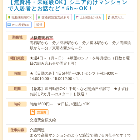
【無資格・未経験OK】シニア向けマンション
で入居者とお話など＊5h～OK！
職種未経験OK
交通費別途支給あり
土日祝日が休み
残業なし
WEB登録OK
派遣
大阪府高石市
勤務地
高石駅から---分／羽衣駅から---分／富木駅から---分／高師浜
駅から---分／東羽衣駅から---分
★週4日～（月～日） ※希望のシフトを毎月提出（日数と曜
曜日頻度
日の組み合わせや固定も可）
★【日勤のみ】1日5時間～OK！≪シフト例≫9:00～
時間
14:0010:00～15:0012:00～1…
【急募】即日勤務OK！中旬～など開始日相談可 ★まずは
期間
お試し2カ月～のスタートも歓迎！
時給1600円～ ★日払い/週払いOK
時給
交通費
交通費全額支給
介護関連
仕事内容
まるで高級マンションのような施設で働けるお仕事です！で