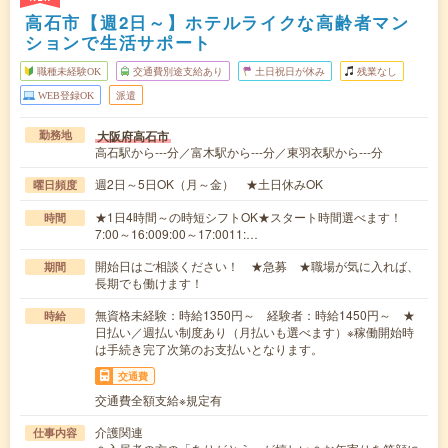
高石市【週2日～】ホテルライクな高齢者マン
ションで生活サポート
職種未経験OK
交通費別途支給あり
土日祝日が休み
残業なし
WEB登録OK
派遣
大阪府高石市
勤務地
高石駅から---分／富木駅から---分／東羽衣駅から---分
週2日～5日OK（月～金） ★土日休みOK
曜日頻度
★1日4時間～の時短シフトOK★スタート時間選べます！
時間
7:00～16:009:00～17:0011:…
開始日はご相談ください！ ★急募 ★職場が気に入れば、
期間
長期でも働けます！
無資格未経験：時給1350円～ 経験者：時給1450円～ ★
時給
日払い／週払い制度あり（月払いも選べます）※稼働開始時
は手続き完了次第のお支払いとなります。
交通費
交通費全額支給※規定有
介護関連
仕事内容