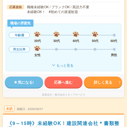
職種未経験OK / ブランクOK / 英語力不要
応募資格
未経験OK！ #初めての派遣歓迎
職場の雰囲気
年齢層
20代
30代
40代
50代
60代
男女比率
女性
男性
もっと見る
気になる!
応募へ進む
詳しく見る
派遣会社
株式会社スタッフサービス
未読
掲載日
2026/08/07
《9～15時》未経験OK！建設関連会社＊書類整