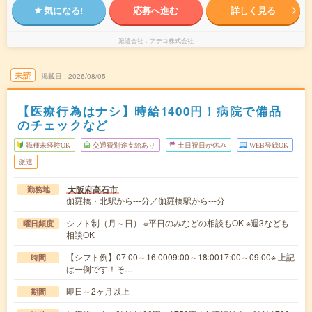
気になる!
応募へ進む
詳しく見る
派遣会社
アデコ株式会社
未読
掲載日
2026/08/05
【医療行為はナシ】時給1400円！病院で備品
のチェックなど
職種未経験OK
交通費別途支給あり
土日祝日が休み
WEB登録OK
派遣
大阪府高石市
勤務地
伽羅橋・北駅から---分／伽羅橋駅から---分
シフト制（月～日） ※平日のみなどの相談もOK ※週3なども
曜日頻度
相談OK
【シフト例】07:00～16:0009:00～18:0017:00～09:00※ 上記
時間
は一例です！そ…
即日～2ヶ月以上
期間