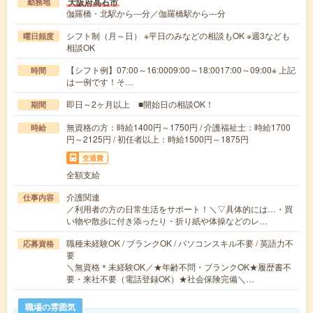
大阪府高石市
勤務地
伽羅橋・北駅から---分／伽羅橋駅から---分
シフト制（月～日） ※平日のみなどの相談もOK ※週3なども
曜日頻度
相談OK
【シフト例】07:00～16:0009:00～18:0017:00～09:00※ 上記
時間
は一例です！そ…
即日～2ヶ月以上 ■開始日の相談OK！
期間
無資格の方：時給1400円～1750円 / 介護福祉士：時給1700
時給
円～2125円 / 初任者以上：時給1500円～1875円
交通費
全額支給
介護関連
仕事内容
／利用者の方の日常生活をサポート！＼▽具体的には…・買
い物や散歩に付き添ったり・折り紙や体操などのレ…
職種未経験OK / ブランクOK / パソコンスキル不要 / 英語力不
応募資格
要
＼無資格＊未経験OK／★年齢不問・ブランクOK★履歴書不
要・来社不要（電話登録OK）★社会保険完備＼…
職場の雰囲気