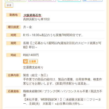
派遣
大阪府高石市
勤務地
高師浜駅から車10分
月～金
曜日頻度
8:15～16:30※表記のうち実働7時間30分です。
時間
長期【ご応募から1週間以内(最短2日目)のスピード就業が可
期間
能】即日～
時給1400円
時給
交通費
交通費支給有り
製造（組立・加工）
仕事内容
手作業での部品の組付け、製品の運搬、出荷前準備、検査作
業などをお願いします。(派遣)羽衣駅から送迎あ…
職種未経験OK / ブランクOK / パソコンスキル不要 / 英語力不
応募資格
要
【来社不要、WEB登録OK！】〇未経験大歓迎！〇フリータ
ー、主婦(夫) 大歓迎！ ※お仕事の掛け持ち…