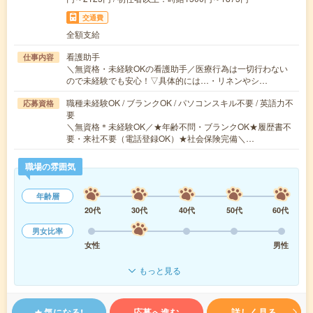
交通費
全額支給
看護助手
仕事内容
＼無資格・未経験OKの看護助手／医療行為は一切行わない
ので未経験でも安心！▽具体的には…・リネンやシ…
職種未経験OK / ブランクOK / パソコンスキル不要 / 英語力不
応募資格
要
＼無資格＊未経験OK／★年齢不問・ブランクOK★履歴書不
要・来社不要（電話登録OK）★社会保険完備＼…
職場の雰囲気
年齢層
20代
30代
40代
50代
60代
男女比率
女性
男性
もっと見る
気になる!
応募へ進む
詳しく見る