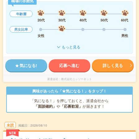
職場の雰囲気
年齢層
20代
30代
40代
50代
60代
男女比率
女性
男性
もっと見る
気になる!
応募へ進む
詳しく見る
派遣会社
株式会社ニッソーネット
興味があったら「★気になる！」をタップ！
「気になる！」を押しておくと、派遣会社から
「面談確約」
や
「応募歓迎」
が届きます！
未読
掲載日
2026/08/10
NEW