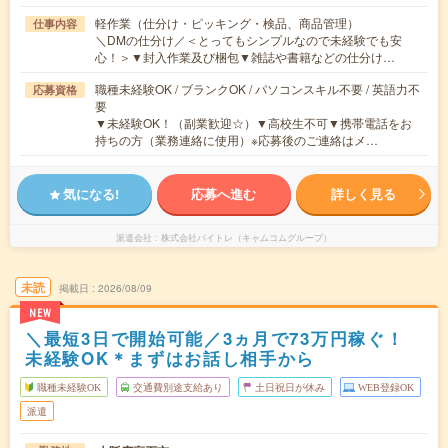
軽作業（仕分け・ピッキング・検品、商品管理）
仕事内容
＼DMの仕分け／＜とってもシンプルなので未経験でも安
心！＞▼封入作業及び梱包▼雑誌や書籍などの仕分け…
職種未経験OK / ブランクOK / パソコンスキル不要 / 英語力不
応募資格
要
▼未経験OK！（副業歓迎☆）▼高校生不可▼携帯電話をお
持ちの方（業務連絡に使用）※応募後のご連絡はメ…
気になる!
応募へ進む
詳しく見る
派遣会社
株式会社バイトレ（キャムコムグループ）
未読
掲載日
2026/08/09
NEW
＼最短3日で開始可能／3ヵ月で73万円稼ぐ！
未経験OK＊まずはお話し相手から
職種未経験OK
交通費別途支給あり
土日祝日が休み
WEB登録OK
派遣