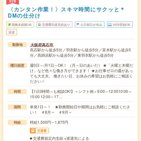
NEW
〈カンタン作業！〉スキマ時間にサクッと＊
DMの仕分け
職種未経験OK
交通費別途支給あり
土日祝日が休み
WEB登録OK
派遣
大阪府高石市
勤務地
高石駅から徒歩5分／羽衣駅から徒歩5分／富木駅から徒歩5
分／高師浜駅から徒歩5分／東羽衣駅から徒歩5分
週0日～/月1日～OK！ （月～日のあいだ） ★「火曜と木曜だ
曜日頻度
け」など色々な働き方ができます！ ★お仕事ゼロの週があっ
ても大丈夫。 働きたい日、お休みの希望はお気軽にご相談く
ださい！
【1日3時間～も相談OK!】＜シフト例＞9:00～12:0010:00～
時間
15:00 12:00～17…
単発1日～！ ★勤務開始日や期間はお気軽にご相談くださ
期間
い！ ＃8月～ ＃9月～
時給1,500円～1,875円
時給
交通費
■ 交通費規定内支給 ※派遣先による