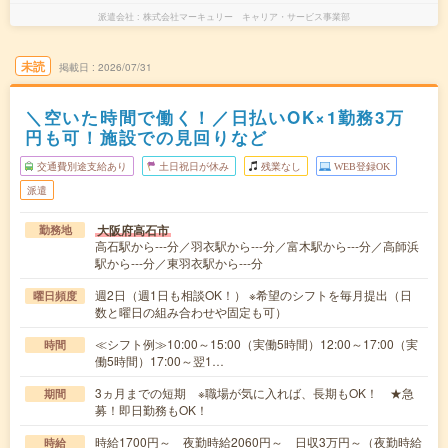
派遣会社
株式会社マーキュリー キャリア・サービス事業部
未読
掲載日
2026/07/31
＼空いた時間で働く！／日払いOK×1勤務3万
円も可！施設での見回りなど
交通費別途支給あり
土日祝日が休み
残業なし
WEB登録OK
派遣
大阪府高石市
勤務地
高石駅から---分／羽衣駅から---分／富木駅から---分／高師浜
駅から---分／東羽衣駅から---分
週2日（週1日も相談OK！） ※希望のシフトを毎月提出（日
曜日頻度
数と曜日の組み合わせや固定も可）
≪シフト例≫10:00～15:00（実働5時間）12:00～17:00（実
時間
働5時間）17:00～翌1…
3ヵ月までの短期 ※職場が気に入れば、長期もOK！ ★急
期間
募！即日勤務もOK！
時給1700円～ 夜勤時給2060円～ 日収3万円～（夜勤時給
時給