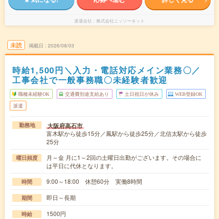
派遣会社
株式会社ニッソーネット
未読
掲載日
2026/08/03
時給1,500円＼入力・電話対応メイン業務〇／
工事会社で一般事務職〇未経験者歓迎
職種未経験OK
交通費別途支給あり
土日祝日が休み
WEB登録OK
派遣
大阪府高石市
勤務地
富木駅から徒歩15分／鳳駅から徒歩25分／北信太駅から徒歩
25分
月～金 月に1～2回の土曜日出勤がございます。その場合に
曜日頻度
は平日に代休となります。
9:00～18:00 休憩60分 実働8時間
時間
即日～長期
期間
1500円
時給