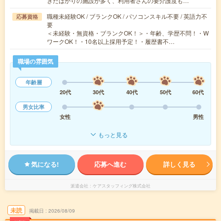
きたばかりの施設が多く、利用者さんの要介護度も…
職種未経験OK / ブランクOK / パソコンスキル不要 / 英語力不
応募資格
要
＜未経験・無資格・ブランクOK！＞・年齢、学歴不問！・W
ワークOK！・10名以上採用予定！・履歴書不…
職場の雰囲気
年齢層
20代
30代
40代
50代
60代
男女比率
女性
男性
もっと見る
気になる!
応募へ進む
詳しく見る
派遣会社
ケアスタッフィング株式会社
未読
掲載日
2026/08/09