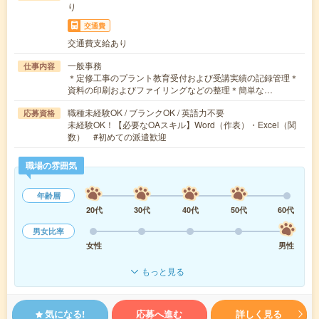
り
交通費
交通費支給あり
一般事務
仕事内容
＊定修工事のプラント教育受付および受講実績の記録管理＊
資料の印刷およびファイリングなどの整理＊簡単な…
職種未経験OK / ブランクOK / 英語力不要
応募資格
未経験OK！【必要なOAスキル】Word（作表）・Excel（関
数） #初めての派遣歓迎
職場の雰囲気
年齢層
20代
30代
40代
50代
60代
男女比率
女性
男性
もっと見る
気になる!
応募へ進む
詳しく見る