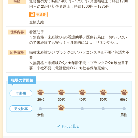
無資格の方：時給1400円～1750円 / 介護福祉士：時給1700
時給
円～2125円 / 初任者以上：時給1500円～1875円
交通費
全額支給
看護助手
仕事内容
＼無資格・未経験OKの看護助手／医療行為は一切行わない
ので未経験でも安心！▽具体的には…・リネンやシ…
職種未経験OK / ブランクOK / パソコンスキル不要 / 英語力不
応募資格
要
＼無資格＊未経験OK／★年齢不問・ブランクOK★履歴書不
要・来社不要（電話登録OK）★社会保険完備＼…
職場の雰囲気
年齢層
20代
30代
40代
50代
60代
男女比率
女性
男性
もっと見る