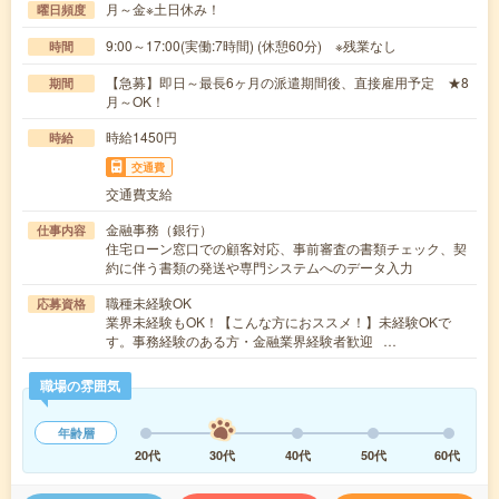
月～金※土日休み！
曜日頻度
9:00～17:00(実働:7時間) (休憩60分) ※残業なし
時間
【急募】即日～最長6ヶ月の派遣期間後、直接雇用予定 ★8
期間
月～OK！
時給1450円
時給
交通費
交通費支給
金融事務（銀行）
仕事内容
住宅ローン窓口での顧客対応、事前審査の書類チェック、契
約に伴う書類の発送や専門システムへのデータ入力
職種未経験OK
応募資格
業界未経験もOK！【こんな方におススメ！】未経験OKで
す。事務経験のある方・金融業界経験者歓迎 …
職場の雰囲気
年齢層
20代
30代
40代
50代
60代