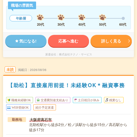
職場の雰囲気
年齢層
20代
30代
40代
50代
60代
気になる!
応募へ進む
詳しく見る
派遣会社
株式会社テクノ・サービス
未読
掲載日
2026/08/06
【助松】直接雇用前提！未経験OK＊融資事務
職種未経験OK
交通費別途支給あり
土日祝日が休み
残業なし
WEB登録OK
紹介予定派遣
大阪府高石市
勤務地
北助松駅から徒歩2分／松ノ浜駅から徒歩15分／高石駅から
徒歩17分