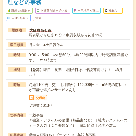
理などの事務
職種未経験OK
交通費別途支給あり
土日祝日が休み
残業なし
WEB登録OK
派遣
大阪府高石市
勤務地
羽衣駅から徒歩13分／東羽衣駅から徒歩13分
月～金 ※土日祝休み
曜日頻度
9:00～15:00 ※休憩60分。※週20時間以内で時間調整可能で
時間
す。 #15時まで
【急募】即日～長期 ※開始日はご相談可能です！ ※8月
期間
～！
時給1400円＋交 【月収例】140,000円～ ■給与の前払い
時給
が可能な速払いサービスあり
交通費
交通費支給あり
一般事務
仕事内容
＊書類・ファイルの整理（納品書など）｜社内システムへの
データ入力（安全書類など）｜電話応対｜来客応対…
職種未経験OK / ブランクOK / 英語力不要
応募資格