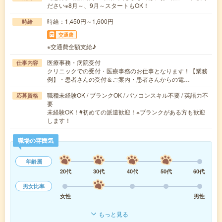
ださい※8月～、9月～スタートもOK！
時給：1,450円～1,600円
時給
交通費
※交通費全額支給♪
医療事務・病院受付
仕事内容
クリニックでの受付・医療事務のお仕事となります！【業務
例】・患者さんの受付＆ご案内・患者さんからの電…
職種未経験OK / ブランクOK / パソコンスキル不要 / 英語力不
応募資格
要
未経験OK！#初めての派遣歓迎！※ブランクがある方も歓迎
します！
職場の雰囲気
年齢層
20代
30代
40代
50代
60代
男女比率
女性
男性
もっと見る