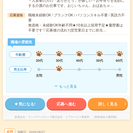
＊入居者の方の「ありがとう」が嬉しい＊お年寄りを笑顔に
する介護のお仕事です。おじいちゃん、おばあちゃ…
職種未経験OK / ブランクOK / パソコンスキル不要 / 英語力不
応募資格
要
無資格・未経験OK年齢不問★10名以上採用予定★履歴書は
不要です▽応募後の流れ1)翌営業日までに担当…
職場の雰囲気
年齢層
20代
30代
40代
50代
60代
男女比率
女性
男性
もっと見る
気になる!
応募へ進む
詳しく見る
派遣会社
マンパワーグループ株式会社 ケアサービス事業部 （医療福祉介護関連）
未読
掲載日
2026/08/07