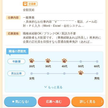
交通費
全額支給
一般事務
仕事内容
・具体的なお仕事内容￣V￣￣￣￣￣￣・電話、メール応
対・ＰＣ入力（Word・Excwl・会社システム…
職種未経験OK / ブランクOK / 英語力不要
応募資格
未経験者も大歓迎です。（事務経験あれば尚良し）将来的に
企業の正社員を目指すなら普通自動車免許（あれば…
職場の雰囲気
年齢層
20代
30代
40代
50代
60代
男女比率
女性
男性
もっと見る
気になる!
応募へ進む
詳しく見る