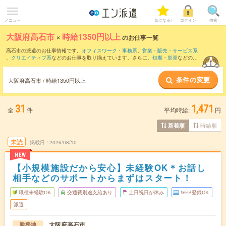
メニュー
気になる!
ログイン
検索
大阪府高石市
×
時給1350円以上
のお仕事一覧
高石市の派遣のお仕事情報です。
オフィスワーク・事務系
、
営業・販売・サービス系
、
クリエイティブ系
などのお仕事を取り揃えています。さらに、
短期
・
単発
などの期
間や、
職種未経験OK
などのこだわり条件で絞り込んでいただけます。
条件の変更
大阪府高石市 / 時給1350円以上
31
1,471
全
件
平均時給:
円
時給順
新着順
未読
掲載日
2026/08/10
NEW
【小規模施設だから安心】未経験OK＊お話し
相手などのサポートからまずはスタート！
職種未経験OK
交通費別途支給あり
土日祝日が休み
WEB登録OK
派遣
大阪府高石市
勤務地