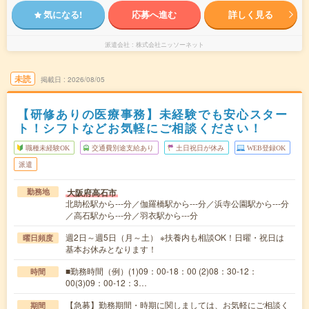
気になる!
応募へ進む
詳しく見る
派遣会社
株式会社ニッソーネット
未読
掲載日
2026/08/05
【研修ありの医療事務】未経験でも安心スター
ト！シフトなどお気軽にご相談ください！
職種未経験OK
交通費別途支給あり
土日祝日が休み
WEB登録OK
派遣
大阪府高石市
勤務地
北助松駅から---分／伽羅橋駅から---分／浜寺公園駅から---分
／高石駅から---分／羽衣駅から---分
週2日～週5日（月～土） ※扶養内も相談OK！日曜・祝日は
曜日頻度
基本お休みとなります！
■勤務時間（例）(1)09：00-18：00 (2)08：30-12：
時間
00(3)09：00-12：3…
【急募】勤務期間・時期に関しましては、お気軽にご相談く
期間