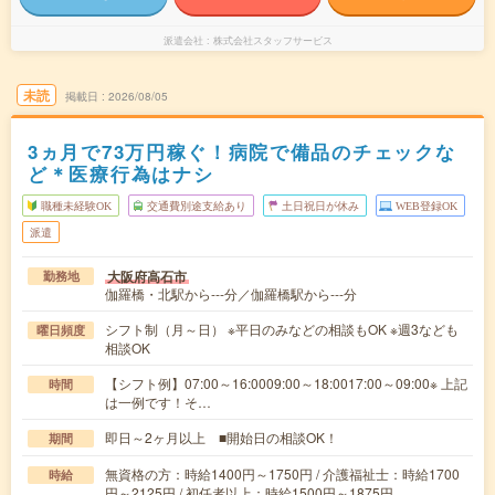
派遣会社
株式会社スタッフサービス
未読
掲載日
2026/08/05
3ヵ月で73万円稼ぐ！病院で備品のチェックな
ど＊医療行為はナシ
職種未経験OK
交通費別途支給あり
土日祝日が休み
WEB登録OK
派遣
大阪府高石市
勤務地
伽羅橋・北駅から---分／伽羅橋駅から---分
シフト制（月～日） ※平日のみなどの相談もOK ※週3なども
曜日頻度
相談OK
【シフト例】07:00～16:0009:00～18:0017:00～09:00※ 上記
時間
は一例です！そ…
即日～2ヶ月以上 ■開始日の相談OK！
期間
無資格の方：時給1400円～1750円 / 介護福祉士：時給1700
時給
円～2125円 / 初任者以上：時給1500円～1875円