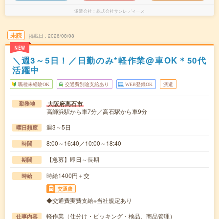
派遣会社
株式会社サンレディース
未読
掲載日
2026/08/08
NEW
＼週3～5日！／日勤のみ*軽作業@車OK＊50代
活躍中
職種未経験OK
交通費別途支給あり
WEB登録OK
派遣
大阪府高石市
勤務地
高師浜駅から車7分／高石駅から車9分
週3～5日
曜日頻度
8:00～16:40／10:00～18:40
時間
【急募】即日～長期
期間
時給1400円＋交
時給
交通費
◆交通費実費支給※当社規定あり
軽作業（仕分け・ピッキング・検品、商品管理）
仕事内容