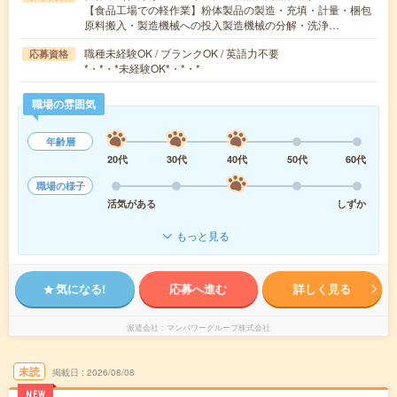
【食品工場での軽作業】粉体製品の製造・充填・計量・梱包
原料搬入・製造機械への投入製造機械の分解・洗浄…
職種未経験OK / ブランクOK / 英語力不要
応募資格
*・*・*未経験OK*・*・*
職場の雰囲気
年齢層
20代
30代
40代
50代
60代
職場の様子
活気がある
しずか
もっと見る
気になる!
応募へ進む
詳しく見る
派遣会社
マンパワーグループ株式会社
未読
掲載日
2026/08/08
NEW