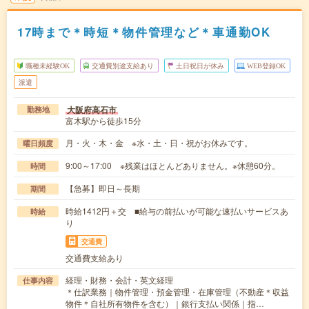
17時まで＊時短＊物件管理など＊車通勤OK
職種未経験OK
交通費別途支給あり
土日祝日が休み
WEB登録OK
派遣
大阪府高石市
勤務地
富木駅から徒歩15分
月・火・木・金 ※水・土・日・祝がお休みです。
曜日頻度
9:00～17:00 ※残業はほとんどありません。※休憩60分。
時間
【急募】即日～長期
期間
時給1412円＋交 ■給与の前払いが可能な速払いサービスあ
時給
り
交通費
交通費支給あり
経理・財務・会計・英文経理
仕事内容
＊仕訳業務｜物件管理・預金管理・在庫管理（不動産＊収益
物件＊自社所有物件を含む）｜銀行支払い関係｜指…