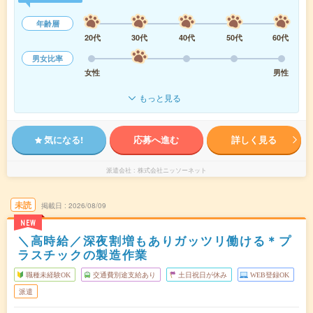
年齢層
20代
30代
40代
50代
60代
男女比率
女性
男性
もっと見る
気になる!
応募へ進む
詳しく見る
派遣会社
株式会社ニッソーネット
未読
掲載日
2026/08/09
NEW
＼高時給／深夜割増もありガッツリ働ける＊プ
ラスチックの製造作業
職種未経験OK
交通費別途支給あり
土日祝日が休み
WEB登録OK
派遣